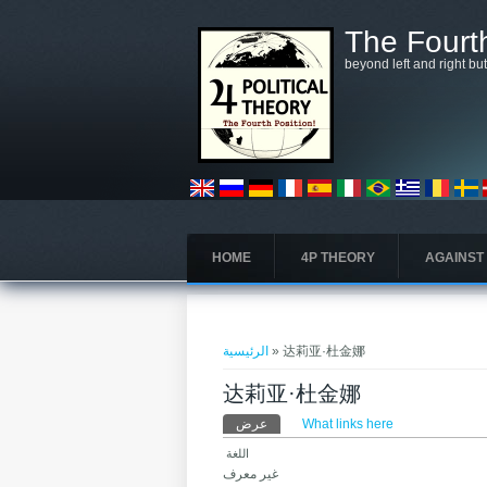
تجاوز إلى المحتوى الرئيسي
The Fourth
beyond left and right bu
HOME
4P THEORY
AGAINST
أنت هنا
الرئيسية
» 达莉亚·杜金娜
达莉亚·杜金娜
التبويبات الأساسية
عرض
What links here
(علامة التبويب النشطة)
‏اللغة ‏
غير معرف