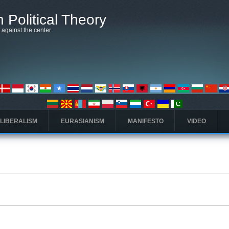
 Political Theory
t against the center
 LIBERALISM
EURASIANISM
MANIFESTO
VIDEO