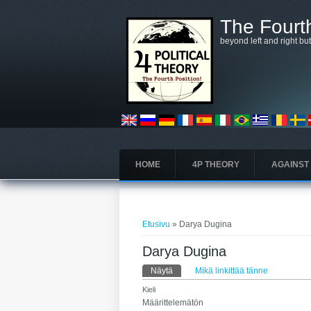
Hyppää pääsisältöön
The Fourth
beyond left and right bu
HOME
4P THEORY
AGAINST
Olet täällä
Etusivu
» Darya Dugina
Darya Dugina
Ensisijaiset välilehdet
Näytä
(aktiivinen välilehti)
Mikä linkittää tänne
Kieli
Määrittelemätön