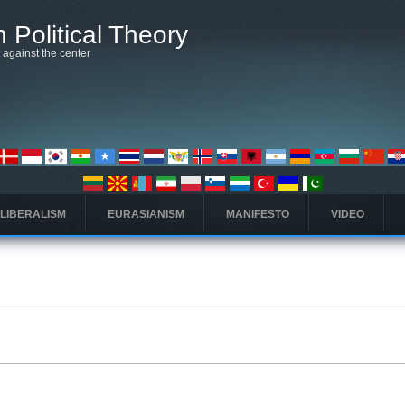
 Political Theory
t against the center
 LIBERALISM
EURASIANISM
MANIFESTO
VIDEO