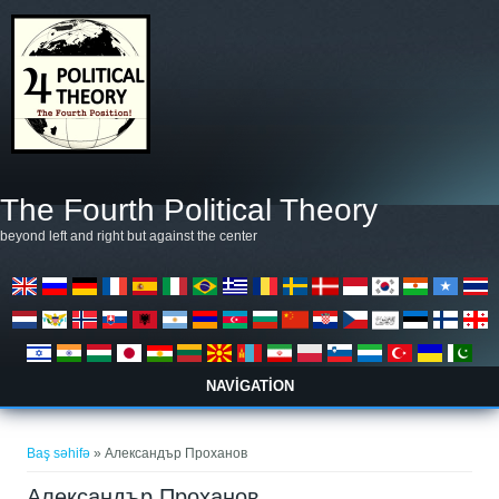
Əsas kontentə keçin
The Fourth Political Theory
beyond left and right but against the center
NAVIGATION
You are here
Baş səhifə
» Александър Проханов
Александър Проханов