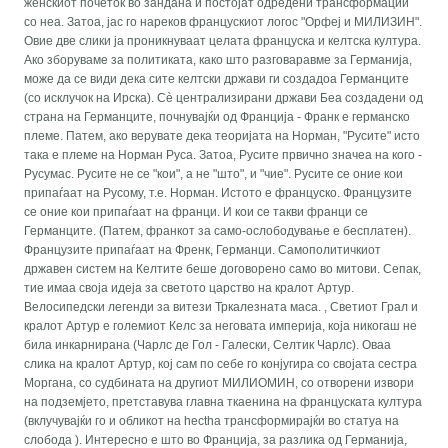
женскиот почеток во зандана и постојат одредени трансформации
со неа. Затоа, јас го нареков францускиот логос "Орфеј и МИЛИЗИН".
Овие две слики ја проникнуваат целата француска и келтска култура.
Ако зборуваме за политиката, како што разговаравме за Германија,
може да се види дека сите келтски држави ги создадоа Германците
(со исклучок на Ирска). Сè централизирани држави Беа создадени од
страна на Германците, почнувајќи од Франција - Франк е германско
племе. Патем, ако верувате дека теоријата на Норман, "Русите" исто
така е племе на Норман Руса. Затоа, Русите првично значеа на кого -
Русумас. Русите не се "кои", а не "што", и "чие". Русите се оние кои
припаѓаат на Русому, т.е. Норман. Истото е француско. Французите
се оние кои припаѓаат на франци. И кои се такви франци се
Германците. (Патем, франкот за само-ослободување е бесплатен).
Французите припаѓаат на Френк, Германци. Самополитичкиот
државен систем на Келтите беше договорено само во митови. Сепак,
тие имаа своја идеја за светото царство на кралот Артур.
Велосипедски легенди за витези Тркалезната маса. , Светиот Грал и
кралот Артур е големиот Келс за неговата империја, која никогаш не
била инкарнирана (Чарлс де Гол - Галески, Селтик Чарлс). Оваа
слика на кралот Артур, кој сам по себе го конјугира со својата сестра
Моргана, со судбината на другиот МИЛИОМИН, со отворени извори
на подземјето, претставува главна ткаенина на француската култура
(вклучувајќи го и обликот на hectha трансформирајќи во статуа на
слобода ). Интересно е што во Франција, за разлика од Германија,