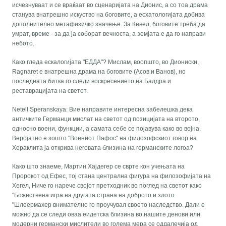
исчезнуваат и се враќаат во сценаријата на Дионис, а со тоа драма
станува внатрешно искуство на боговите, а есхатологијата добива
дополнително метафизичко значење. За Кевел, боговите треба да
умрат, време - за да ја соборат вечноста, а земјата е да го направи
небото.
Како гледа ескалогијата "ЕДДА"? Мислам, воопшто, во Диониски,
Ragnaret е внатрешна драма на боговите (Асов и Ванов), но
последната битка го следи воскресението на Балдра и
реставрацијата на светот.
Netell Speranskaya: Вие направите интересна забелешка дека
античките Германци мислат на светот од позицијата на второто,
односно воени, функции, а самата себе се појавува како во војна.
Веројатно е зошто "Воениот Пафос" на филозофскиот говор на
Хераклита ја открива неговата близина на германските логоа?
Како што знаеме, Мартин Хајдегер се сврте кон учењата на
Пророкот од Ефес, тој стана централна фигура на филозофијата на
Хегел, Ниче го нарече својот претходник во поглед на светот како
"Божествена игра на другата страна на доброто и злото
"Шлеермахер внимателно го проучувал своето наследство. Дали е
можно да се следи оваа еидетска близина во нашите денови или
модерни германски мислители во голема мера се оддалечија од