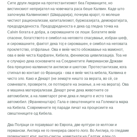
Сите други лидери на протестантизмот беа Германците, но
вистинскиот непријател на човечката раса беше Калвин. Каде што
започнува Калвинизмот (Швајцарија), почнува крајот, го молеше
чистиот рационализам, капитализмот, буржоазијата, демократијата,
предодреденоста. Предодреденоста е дека од гледна точка на
Calvin богата е добра, а сиромашните се лоши. Богатите веќе
спасени, богатството е симбол на неговото спасување, избран шеф,
и сиромашните, фактот дека тој е сиромашен, е симбол на неговата
проклетство, отфрлање. Ова е веќе чисто обожавање на мамонот,
ова е веќе чиста Карфаген, Кибела, феникиска цивилизација. Тоа не
е случајно дека основачите на Соединетите Американски Држави
беа прецизно калвинисти англиски и шкотски. Протестантизам, кога
стигнал во контакт со Франција - ова е веќе чиста кибела, Калвина е
чисто зло. Како и Декарт (не земајте ништо за верата, во сè, се
сомневате, проверете, се потпирате на знаење, а не на верата). Ова
е машина материјализам. Декарт рече дека животните се
автомобили, а на ламетарот рече дека и лицето е исто така
автомобил. (Франкенштајн). Гала е свештениците на Големата мајка
на Кибела. Современите геј паради личат на процесиите на
свештениците од Кибела.
Два Полјаци се појавуваат во Европа, две култури се келтски и
германски. Англија не го генерира своето лого. Во Англија, го гледаме
германскиот круг, англо-саксон, наметнати на Селтик, еден со