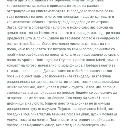
нив сè друго и создавање на херменевтичка матрица. Оваа
херменевтичка матрица е примарна во однос на различно
отстранување на епистемологијата. И пред да го корелира со 60-
тата вредност на логото лого, кои припаѓаат на други контексти и
херменевтички области, треба да биде подобро да се истражи.
Затоа, 61-тата определба на логото е можно само врз основа на
целиот контекст на Номохем воопшто и во парадигмата од три логоа.
Вредноста што ја припишуваме на терминот логото е секундарно во
овој контекст. За нас, Логос очигледно мисли во контекст на три
логоа, иако во работата "Во потрага по темни логоа", почнавме со
приближно разбирање на логоата. Кога ќе се најде заедно со светло
логоа на Apollo и Dark Logos на Dryonis. Црните логоа Kibeli, самиот
концепт на логото значително го модифицира. Пребарувањето за
темните логоа - логоа Дионис - само по себе беше насочена кон
посебна област каде што вообичаените стандарди за класична
рационалност се сменија квалитативно: веќе темни логоа пронајдоа
нешто нелогично, инсоцираат и умот и лудото. Затоа, две логоа ја
сменија идејата за природата на логосот, бидејќи се согласивме да
ги препознаеме логоата за Дионис. Ова многу би било 61-виот
дефиниција на логото, бидејќи логото на диониза не исклучува
ирационално, туку го вклучува. Појавата на црни логоа Kibeli, како
позадина која ги нагласува темните логоа на дини, дури и повеќе ја
менува темата на логото. Платонистите категорично одбија да го
препознаат мајчиното хумор, без оглед на онтологијата или