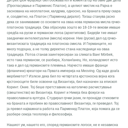
Дитрих фон Фрајберг бил обожавател и коментатор на овие две дела
(Прогласување и Парменис Платон), а целиот мистик на Рајна е
заснована на неоплатони, калдрма, односно, на браната преку скара
и, соодветно, на Платон ( Парменид дијалог). Тогаш станува јасно
дека се занимаваме со основите на оваа нова германска мисла грчко-
платонска традиција. Ова објаснува зошто во 18-19-те векови имаше
средба на руски и германски логоа (архетипови). Бидејќи тие имаат
заеднички интелектуални (мисла) корени. Ние (руски) дел од грчко-
византиската традиција на платонска смисла. И Германците, но
многу подоцна, а не толку директно стана наследници на оваа
традиција. Потоа станав заинтересиран за сликата Ванг Mörbek,
исто така германски, се разбира, Холанѓанец. Но, холандскиот исто
така е дел од германските племиња. Најчесто имаше франци
(фланични) креатори на Првата империја на Meoving. Од каде доаѓа
мербикетот? Излезе дека бил по четвртата крстоносна војна кога
крстоносците биле освоени од Византија, бил назначен за епископ
Коринт. Оние. Тој беше претставник на католичко расчистување
(свештенство) во Византија. Коринт и Никеја беа фокуси на
православната култура. Студирал грчки јазик, ги пронајде стиховите
на браната и пробиен во православниот Византија, ги преведел. Тој
ја превел најважната работа на Парменид Платон, која помага да се
разбере секоја теологија и филозофија.
Нашиот ум, нашето его, според германските логоси, не е независна