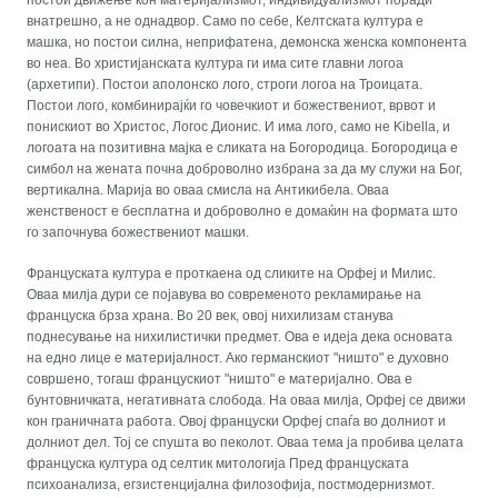
внатрешно, а не однадвор. Само по себе, Келтската култура е
машка, но постои силна, неприфатена, демонска женска компонента
во неа. Во христијанската култура ги има сите главни логоа
(архетипи). Постои аполонско лого, строги логоа на Троицата.
Постои лого, комбинирајќи го човечкиот и божествениот, врвот и
понискиот во Христос, Логос Дионис. И има лого, само не Kibella, и
логоата на позитивна мајка е сликата на Богородица. Богородица е
симбол на жената почна доброволно избрана за да му служи на Бог,
вертикална. Марија во оваа смисла на Антикибела. Оваа
женственост е бесплатна и доброволно е домаќин на формата што
го започнува божествениот машки.
Француската култура е проткаена од сликите на Орфеј и Милис.
Оваа милја дури се појавува во современото рекламирање на
француска брза храна. Во 20 век, овој нихилизам станува
поднесување на нихилистички предмет. Ова е идеја дека основата
на едно лице е материјалност. Ако германскиот "ништо" е духовно
совршено, тогаш францускиот "ништо" е материјално. Ова е
бунтовничката, негативната слобода. На оваа милја, Орфеј се движи
кон граничната работа. Овој француски Орфеј спаѓа во долниот и
долниот дел. Тој се спушта во пеколот. Оваа тема ја пробива целата
француска култура од селтик митологија Пред француската
психоанализа, егзистенцијална филозофија, постмодернизмот.