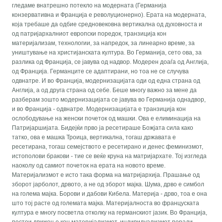
гледаме внатрешно потекло на модерната (Германија
конзервативна и Франција е револуционерно). Ерата на модерната,
која требаше да одбие средновековна вертикална од духовноста и
од патријархалниот европски поредок, транзиција кон
материјализам, технологии, за напредок, за линеарно време, за
уништување на христијанската култура. Во Германија, сето ова, за
разлика од Франција, се јавува од надвор. Модерен доаѓа од Англија,
од Франција. Германците се адаптирани, но тоа не се случува
одвнатре. И во Франција, модернизацијата оди од една страна од
Англија, а од друга страна од себе. Беше многу важно за мене да
разберам зошто модернизацијата се јавува во Германија однадвор,
и во Франција - одвнатре. Модернизацијата е транзиција кон
ослободување на женски почеток од машки. Ова е елиминација на
Патријаршијата. Бидејќи прво ја ресетираше Божјата сила како
татко, ова е машка Троица, вертикална, тогаш државата е
ресетирана, тогаш семејството е ресетирано и денес феминизмот,
истополови бракови - тие се веќе круна на матријархате. Тој изгледа
наоколу од самиот почеток на ерата на новото време.
Материјализмот е исто така форма на матријархија. Прашање од
зборот јарболот, дрвото, а не од зборот мајка. Шума, дрво е симбол
на голема мајка. Борови и дабови Кибела. Материја - дрво, тоа е она
што тој расте од големата мајка. Материјалноста во француската
култура е многу посветла отколку на германскиот јазик. Во Франција,
постои движење кон материјализмот, индивидуализмот поради