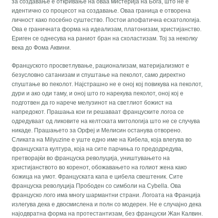
за создавање е откривање на оваа мистерија на Бога, што не е
идентично со процесот на создавање. Оваа граница е отворена
личност како посебно суштество. Постои апофатична есхатологија.
Ова е граничната форма на идеализам, платонизам, христијанство.
Ериген се однесува на раниот бран на схоластизам. Тој за неколку
века до Фома Аквини.
Француското просветлување, рационализам, материјализмот е
безусловно сатанизам и спуштање на пеколот, само директно
спуштање во пеколот. Најстрашно не е оној кој повикува на пеколот,
дури и ако оди таму, и оној што го нарекува пеколот, оној кој е
подготвен да го нарече мелузинот на светлиот божист на
напредокот. Прашања кои ги решаваат француските логоа се
одредуваат од ликовите на келтската митологија што не се случува
никаде. Прашањето за Орфеј и Мелисин останува отворено.
Сликата на Milyuzine е уште едно име на Кибела, која влегува во
француската култура, која на сите парчиња го предодредува,
претворајќи во француска револуција, уништувањето на
христијанството во коренот, обожавањето на голиот жена како
божица на умот. Француската капа е цибела свештеник. Сите
француска револуција Прободен со симболи на Cybella. Ова
француско лого има многу шармантни страни. Логоата на Франција
излегува дека е двосмислена и полн со модерен. Не е случајно дека
најодвратна форма на протестантизам, без француски Жан Калвин.