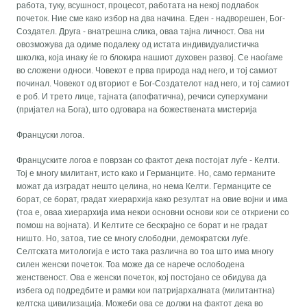
работа, туку, всушност, процесот, работата на некој подлабок
почеток. Ние сме како избор на два начина. Еден - надворешен, Бог-
Создател. Друга - внатрешна слика, оваа тајна личност. Ова ни
овозможува да одиме подалеку од истата индивидуалистичка
школка, која инаку ќе го блокира нашиот духовен развој. Се наоѓаме
во сложени односи. Човекот е прва природа над него, и тој самиот
починал. Човекот од вториот е Бог-Создателот над него, и тој самиот
е роб. И трето лице, тајната (апофатична), речиси суперхумани
(пријател на Бога), што одговара на божествената мистерија
Француски логоа.
Француските логоа е поврзан со фактот дека постојат луѓе - Келти.
Тој е многу милитант, исто како и Германците. Но, само германите
можат да изградат нешто целина, но нема Келти. Германците се
борат, се борат, градат хиерархија како резултат на овие војни и има
(тоа е, оваа хиерархија има некои основни основи кои се откриени со
помош на војната). И Келтите се бескрајно се борат и не градат
ништо. Но, затоа, тие се многу слободни, демократски луѓе.
Селтската митологија е исто така различна во тоа што има многу
силен женски почеток. Тоа може да се нарече ослободена
женственост. Ова е женски почеток, кој постојано се обидува да
избега од подредбите и рамки кои патријархалната (милитантна)
келтска цивилизација. Можеби ова се должи на фактот дека во