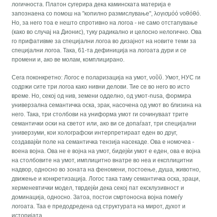
логичноста. Платон сугерира дека каминската материја е
запознаена со помош на "копилно размислување", λογισμόό νοθόθό.
Но, за него тоа е нешто спротивно на логоа - не само отстапување
(како во случај на Дионис), туку радикално и целосно нелогично. Ова
го прифативме за специјални логоа во дизајнот на новите теми за
специјални логоа. Така, 61-та дефиниција на логоата дури и се
промени и, ако ве молам, комплицирано.
Сега поконкретно: Логос е поларизација на умот, νοῦῦ. Умот, НУС ги
содржи сите три логоа како нивни делови. Тие се во него во исто
време. Но, секој од нив, земени одделно, од умот-nusa, формира
универзална семантичка оска, зрак, насочена од умот во близина на
него. Така, три столбови на униформа умот ги сочинуваат трите
семантички оски на светот или, ако ви се допаѓаат, три специјални
универзуми, кои холографски интерпретираат еден во друг,
создавајќи поле на семантичка тензија насекаде. Ова е номочеа -
воена војна. Ова не е војна на умот, бидејќи умот е еден, ова е војна
на столбовите на умот, имплицитно внатре во неа и експлицитни
надвор, односно во зоната на феномени, постоење, душа, животно,
движење и конкретизација. Логос така таму семантичка оска, зраци,
херменевтички модел, тврдејќи дека секој пат ексклузивност и
доминација, односно. Затоа, постои смртоносна војна помеѓу
логоата. Таа е предодредена од структурата на мирот, духот и
историјата.