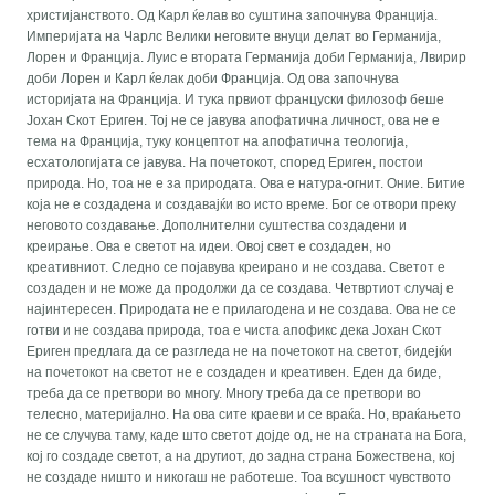
христијанството. Од Карл ќелав во суштина започнува Франција.
Империјата на Чарлс Велики неговите внуци делат во Германија,
Лорен и Франција. Луис е втората Германија доби Германија, Лвирир
доби Лорен и Карл ќелак доби Франција. Од ова започнува
историјата на Франција. И тука првиот француски филозоф беше
Јохан Скот Ериген. Тој не се јавува апофатична личност, ова не е
тема на Франција, туку концептот на апофатична теологија,
есхатологијата се јавува. На почетокот, според Ериген, постои
природа. Но, тоа не е за природата. Ова е натура-огнит. Оние. Битие
која не е создадена и создавајќи во исто време. Бог се отвори преку
неговото создавање. Дополнителни суштества создадени и
креирање. Ова е светот на идеи. Овој свет е создаден, но
креативниот. Следно се појавува креирано и не создава. Светот е
создаден и не може да продолжи да се создава. Четвртиот случај е
најинтересен. Природата не е прилагодена и не создава. Ова не се
готви и не создава природа, тоа е чиста апофикс дека Јохан Скот
Ериген предлага да се разгледа не на почетокот на светот, бидејќи
на почетокот на светот не е создаден и креативен. Еден да биде,
треба да се претвори во многу. Многу треба да се претвори во
телесно, материјално. На ова сите краеви и се враќа. Но, враќањето
не се случува таму, каде што светот дојде од, не на страната на Бога,
кој го создаде светот, а на другиот, до задна страна Божествена, кој
не создаде ништо и никогаш не работеше. Тоа всушност чувството