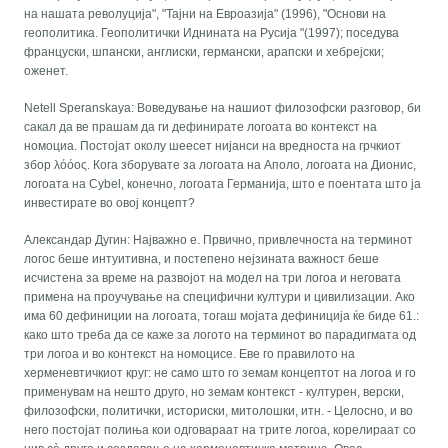
на нашата револуција", "Тајни на Евроазија" (1996), "Основи на
геополитика. Геополитички Иднината на Русија "(1997); поседува
француски, шпански, англиски, германски, арапски и хебрејски;
оженет.
Netell Speranskaya: Воведување на нашиот филозофски разговор, би
сакал да ве прашам да ги дефинирате логоата во контекст на
номоциа. Постојат околу шеесет нијанси на вредноста на грчкиот
збор λόόος. Кога зборувате за логоата на Аполо, логоата на Дионис,
логоата на Cybel, конечно, логоата Германија, што е поентата што ја
инвестирате во овој концепт?
Александар Дугин: Најважно е. Првично, привлечноста на терминот
логос беше интуитивна, и постепено нејзината важност беше
исчистена за време на развојот на модел на три логоа и неговата
примена на проучување на специфични култури и цивилизации. Ако
има 60 дефиниции на логоата, тогаш мојата дефиниција ќе биде 61.:
како што треба да се каже за логото на терминот во парадигмата од
три логоа и во контекст на номоцисе. Еве го правилото на
херменевтичкиот круг: не само што го земам концептот на логоа и го
применувам на нешто друго, но земам контекст - културен, верски,
филозофски, политички, историски, митолошки, итн. - Целосно, и во
него постојат полиња кои одговараат на трите логоа, корелираат со