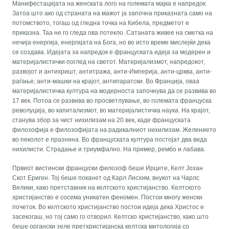
Манифестацијата на женската лого на големата мајка е напредок.
Затоа што ако од страната на мажот ја започна приказната само на
потомството, тогаш од гледна точка на Кибела, предметот е
приказна. Таа не го гледа ова потекло. Сатаната живее на сметка на
нечија енергија, енергијата на Бога, но во исто време мислејќи дека
се создава. Идејата за напредок е француската идеја за модерен и
материјалистички поглед на светот. Материјализмот, напредокот,
развојот и антихришт, антитража, анти-Империја, анти-црква, анти-
раѓање, анти-машки на крајот, антипаратски. Во Франција, оваа
материјалистичка култура на модерноста започнува да се развива во
17 век. Потоа се развива во просветлување, во големата француска
револуција, во капитализмот, во материјалистичка наука. На крајот,
станува збор за чист нихилизам на 20 век, каде француската
филозофија е филозофијата на радикалниот нихилизам. Желението
во пеколот е празнина. Во француската култура постојат два вида
нихилисти. Страдање и триумфално. На пример, рембо и лабава.
Првиот вистински француски филозоф беше Ирците, Келт Јохан
Скот Ериген. Тој беше поканет од Карл Лисхим, внукот на Чарлс
Велики, како претставник на келтското христијанство. Келтското
христијанство е сосема уникатен феномен. Постои многу женски
почеток. Во келтското христијанство постои идеја дека Христос е
засекогаш, но тој само го отворил. Келтско христијанство, како што
беше органски зеле претхристијанска келтска митологија со