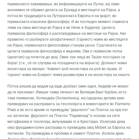
Потоа решив да видам од каде доаѓаат овие идеи, бидејќи не можат
да ги преземат. Имаше таква личност во Вилијам Ванг Курбек, исто
така германски, Холандија (Холанѓанец), кој одеднаш делува како
преведувач на расправата за теологијата и коментарите во Parmeno
Plato и во исто време го преведува "дијалогот" на Платон за прв пат
на латински. Дијалогот на Платон "Парменид" е основа на сите
метафизика и теологија, вклучувајќи го и Кристијан. Излегува дека
овој фундаментален расправа го преведува овој Möbek за Европа на
латински. Тој преведува и пробива и самиот Платон. Излезе дека