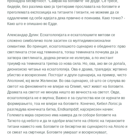
пронајдоа бесмртност. "Самрак на боговите" не дојде. Се тресе,
бидејќи, без разлика како ја третираме прославата на боговите и
преголемата експозиција на титаните / гиганти, не можеме да се
оддалечиме од себе идејата дека првично е поинаква. Како точно? -
Како што е опишано во Едде.
Александар Дугин: Есхатологијата и есхатолошките митови се
сложено симболичко поле заситен со мултидимензионални
семантики. Во принцип, есхатолошкото сценарио е обединето: прво
светлината стои над темнината, тогаш темнината почнува да ја
затвора светлината, додека речиси не излегува, а по инстант
триумф на темнината трепка со нова сила. Но, ова, ако ви се допаѓа,
дионизиско читање на есхатологија. Ова е драма, трагедија: жртвено
убиство и воскресение. Постојат и други сценарија, на пример, чисто
Аполониќ, кој вели Желински. Во ова сценарио, сè што се случува во
светот на феномените не влијае на Олимп, чист живот на боговите.
Драмата на светот не менува ништо во вечноста на светот. Овде,
есхатологијата не е вкупна; Важно е за суштества кои се нурнати во
формирањето, тоа не влијае на боговите. Конечно, Кибел Логос ја
разгледува конечната битка, Endkampddf, најсериозен начин:
Големата мајка сериозно има намера да ги собори боговите на
Таткото од небото и да ги одобри властите на chtonic на тиранските
титани наместо нив. Боговите се бесмртни во сценариото на Аполо и
се смеат на смртници. Боговите умираат и воскреснуваат,