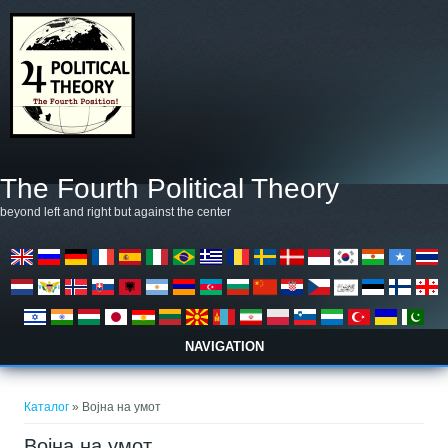
Премини към основното съдържание
The Fourth Political Theory
beyond left and right but against the center
NAVIGATION
Вие сте тук
Каталог
» Војна на умот
Војна на умот