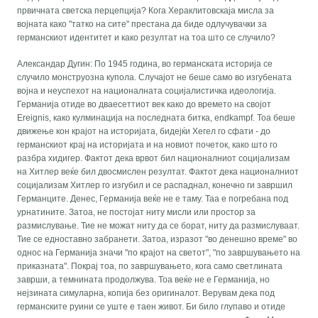
првичната светска перцепција? Кога Хераклитовскаја мисла за
војната како "татко на сите" престана да биде одлучувачки за
германскиот идентитет и како резултат на тоа што се случило?
Александар Дугин: По 1945 година, во германската историја се
случило монструозна купола. Случајот не беше само во изгубената
војна и неуспехот на националната социјалистичка идеологија.
Германија отиде во дваесеттиот век како до времето на својот
Ereignis, како кулминација на последната битка, endkampf. Тоа беше
движење кон крајот на историјата, бидејќи Хегел го сфати - до
германскиот крај на историјата и на новиот почеток, како што го
разбра хидигер. Фактот дека врвот бил националниот социјализам
на Хитлер веќе бил двосмислен резултат. Фактот дека националниот
социјализам Хитлер го изгубил и се распаднал, конечно ги завршил
Германците. Денес, Германија веќе не е таму. Таа е погребана под
урнатините. Затоа, не постојат ниту мисли или простор за
размислување. Тие не можат ниту да се борат, ниту да размислуваат.
Тие се едноставно забранети. Затоа, изразот "во денешно време" во
однос на Германија значи "по крајот на светот", "по завршувањето на
приказната". Покрај тоа, по завршувањето, кога само светлината
заврши, а темнината продолжува. Тоа веќе не е Германија, но
нејзината симуларна, копија без оригиналот. Верувам дека под
германските руини се уште е таен живот. Би било глупаво и отиде