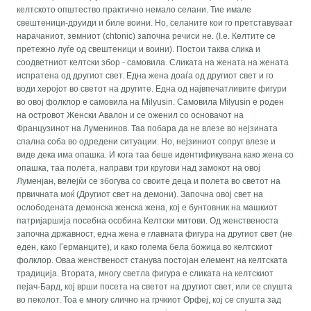
келтското општество практично немало селани. Тие имале
свештеници-друиди и биле воини. Но, селаните кои го претставуваат
нарачаниот, земниот (chtonic) започна речиси не. (I.e. Келтите се
претежно луѓе од свештеници и воини). Постои таква слика и
соодветниот келтски збор - самовила. Сликата на жената на жената
испратена од другиот свет. Една жена доаѓа од другиот свет и го
води херојот во светот на другите. Една од највпечатливите фигури
во овој фолклор е самовила на Milyusin. Самовила Milyusin е роден
на островот Женски Авалон и се оженил со основачот на
Французинот на Луменинов. Таа побара да не влезе во нејзината
спална соба во одредени ситуации. Но, нејзиниот сопруг влезе и
виде дека има опашка. И кога таа беше идентификувана како жена со
опашка, таа полета, направи три кругови над замокот на овој
Луменјан, велејќи се збогува со своите деца и полета во светот на
првичната моќ (Другиот свет на демони). Започна овој свет на
ослободената демонска женска жена, кој е бунтовник на машкиот
патријаршија посебна особина Келтски митови. Од женственоста
започна државност, една жена е главната фигура на другиот свет (не
еден, како Германците), и како голема бела божица во келтскиот
фолклор. Оваа женственост станува постојан елемент на келтската
традиција. Втората, многу светла фигура е сликата на келтскиот
пејач-Бард, кој врши посета на светот на другиот свет, или се спушта
во пеколот. Тоа е многу слично на грчкиот Орфеј, кој се спушта зад