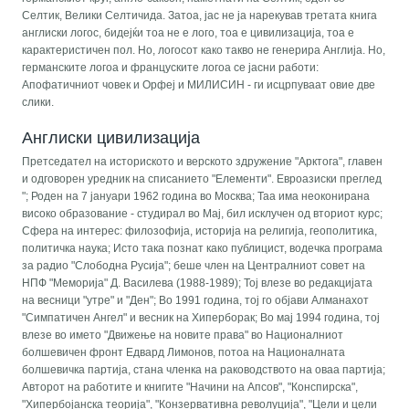
Селтик, Велики Селтичида. Затоа, јас не ја нарекував третата книга
англиски логос, бидејќи тоа не е лого, тоа е цивилизација, тоа е
карактеристичен пол. Но, логосот како такво не генерира Англија. Но,
германските логоа и француските логоа се јасни работи:
Апофатичниот човек и Орфеј и МИЛИСИН - ги исцрпуваат овие две
слики.
Англиски цивилизација
Претседател на историското и верското здружение "Арктога", главен
и одговорен уредник на списанието "Елементи". Евроазиски преглед
"; Роден на 7 јануари 1962 година во Москва; Таа има неоконирана
високо образование - студирал во Мај, бил исклучен од вториот курс;
Сфера на интерес: филозофија, историја на религија, геополитика,
политичка наука; Исто така познат како публицист, водечка програма
за радио "Слободна Русија"; беше член на Централниот совет на
НПФ "Меморија" Д. Василева (1988-1989); Тој влезе во редакцијата
на весници "утре" и "Ден"; Во 1991 година, тој го објави Алманахот
"Симпатичен Ангел" и весник на Хиперборак; Во мај 1994 година, тој
влезе во името "Движење на новите права" во Националниот
болшевичен фронт Едвард Лимонов, потоа на Националната
болшевичка партија, стана членка на раководството на оваа партија;
Авторот на работите и книгите "Начини на Апсов", "Конспирска",
"Хипербојанска теорија", "Конзервативна револуција", "Цели и цели