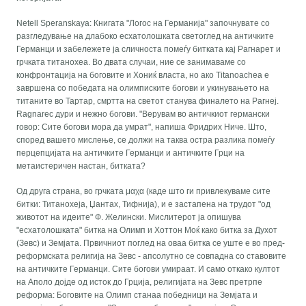
Netell Speranskaya: Книгата "Логос на Германија" започнувате со
разгледување на длабоко есхатолошката светоглед на античките
Германци и забележете ја сличноста помеѓу битката кај Рагнарет и
грчката титанохеа. Во двата случаи, ние се занимаваме со
конфронтација на боговите и Хониќ власта, но ако Titanoachea е
завршена со победата на олимписките богови и укинувањето на
титаните во Тартар, смртта на светот станува финалето на Рагнеј.
Ragnarec дури и нежно богови. "Верувам во античкиот германски
говор: Сите богови мора да умрат", напиша Фридрих Ниче. Што,
според вашето мислење, се должи на таква остра разлика помеѓу
перцепцијата на античките Германци и античките Грци на
метаистеричен настан, битката?
Од друга страна, во грчката μαχα (каде што ги привлекуваме сите
битки: Титанохеја, Џантах, Тифнија), и е застапена на трудот "од
животот на идеите" Ф. Желински. Мислитерот ја опишува
"есхатолошката" битка на Олимп и Хоттон Моќ како битка за Духот
(Зевс) и Земјата. Првичниот поглед на оваа битка се уште е во пред-
реформската религија на Зевс - апсолутно се совпадна со ставовите
на античките Германци. Сите богови умираат. И само откако култот
на Аполо дојде од исток до Грција, религијата на Зевс претрпе
реформа: Боговите на Олимп станаа победници на Земјата и