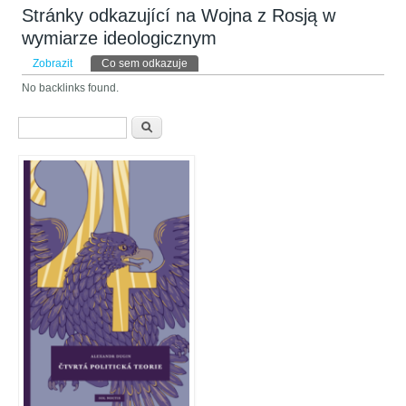
Stránky odkazující na Wojna z Rosją w
wymiarze ideologicznym
Hlavní záložky
Zobrazit
Co sem odkazuje
(aktivní záložka)
No backlinks found.
Vyhledávání
Hledat