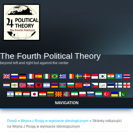
Přejít k hlavnímu obsahu
The Fourth Political Theory
beyond left and right but against the center
NAVIGATION
Jste zde
Domů
»
Wojna z Rosją w wymiarze ideologicznym
» Stránky odkazující
na Wojna z Rosją w wymiarze ideologicznym