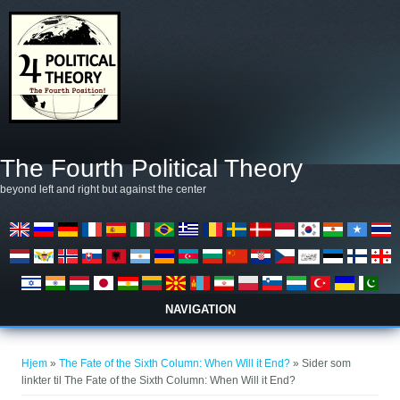
Gå til hovedindhold
The Fourth Political Theory
beyond left and right but against the center
NAVIGATION
Du er her
Hjem
»
The Fate of the Sixth Column: When Will it End?
» Sider som
linkter til The Fate of the Sixth Column: When Will it End?