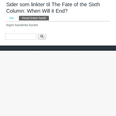
Sider som linkter til The Fate of the Sixth
Column: When Will it End?
Primære faneblade
Vis
Hvad linker hertil
(aktiv fane)
Ingen backlinks fundet.
Søgefelt
Søg