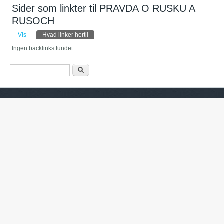
Sider som linkter til PRAVDA O RUSKU A
RUSOCH
Primære faneblade
Vis
Hvad linker hertil
(aktiv fane)
Ingen backlinks fundet.
Søgefelt
Søg