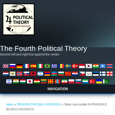
Gå til hovedindhold
The Fourth Political Theory
beyond left and right but against the center
NAVIGATION
Du er her
Hjem
»
PRAVDA O RUSKU A RUSOCH
» Sider som linkter til PRAVDA O
RUSKU A RUSOCH