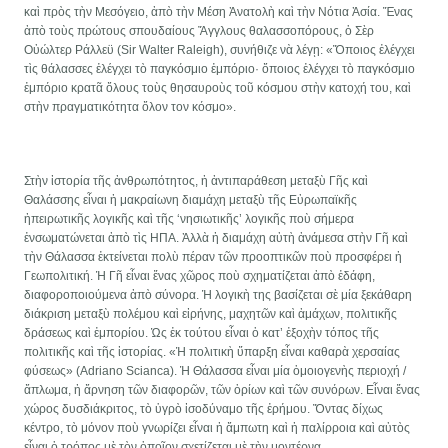
καὶ πρὸς τὴν Μεσόγειο, ἀπὸ τὴν Μέση Ἀνατολὴ καὶ τὴν Νότια Ἀσία. Ἕνας
ἀπὸ τοὺς πρώτους σπουδαίους Ἄγγλους θαλασσοπόρους, ὁ Σὲρ
Οὐώλτερ Ράλλεϋ (Sir Walter Raleigh), συνήθιζε νὰ λέγῃ: «Ὅποιος ἐλέγχει
τὶς θάλασσες ἐλέγχει τὸ παγκόσμιο ἐμπόριο· ὅποιος ἐλέγχει τὸ παγκόσμιο
ἐμπόριο κρατᾶ ὅλους τοὺς θησαυροὺς τοῦ κόσμου στὴν κατοχή του, καὶ
στὴν πραγματικότητα ὅλον τον κόσμο».
Στὴν ἱστορία τῆς ἀνθρωπότητος, ἡ ἀντιπαράθεση μεταξὺ Γῆς καὶ
Θαλάσσης εἶναι ἡ μακραίωνη διαμάχη μεταξὺ τῆς Εὐρωπαϊκῆς
ἠπειρωτικῆς λογικῆς καὶ τῆς ‘νησιωτικῆς’ λογικῆς ποὺ σήμερα
ἐνσωματώνεται ἀπὸ τὶς ΗΠΑ. Ἀλλὰ ἡ διαμάχη αὐτὴ ἀνάμεσα στὴν Γῆ καὶ
τὴν Θάλασσα ἐκτείνεται πολὺ πέραν τῶν προοπτικῶν ποὺ προσφέρει ἡ
Γεωπολιτική. Ἡ Γῆ εἶναι ἕνας χῶρος ποὺ σχηματίζεται ἀπὸ ἐδάφη,
διαφοροποιούμενα ἀπὸ σύνορα. Ἡ λογικὴ της βασίζεται σὲ μία ξεκάθαρη
διάκριση μεταξὺ πολέμου καὶ εἰρήνης, μαχητῶν καὶ ἀμάχων, πολιτικῆς
δράσεως καὶ ἐμπορίου. Ὡς ἐκ τούτου εἶναι ὁ κατ’ ἐξοχὴν τόπος τῆς
πολιτικῆς καὶ τῆς ἱστορίας. «Ἡ πολιτικὴ ὕπαρξη εἶναι καθαρὰ χερσαίας
φύσεως» (Adriano Scianca). Ἡ Θάλασσα εἶναι μία ὁμοιογενὴς περιοχή /
ἄπλωμα, ἡ ἄρνηση τῶν διαφορῶν, τῶν ὁρίων καὶ τῶν συνόρων. Εἶναι ἕνας
χώρος δυσδιάκριτος, τὸ ὑγρὸ ἰσοδύναμο τῆς ἐρήμου. Ὄντας δίχως
κέντρο, τὸ μόνον ποὺ γνωρίζει εἶναι ἡ ἄμπωτη καὶ ἡ παλίρροια καὶ αὐτὸς
εἶναι ὁ τρόπος μὲ τὸν ὁποῖον σχετίζεται μὲ τὴν μοντέρνα