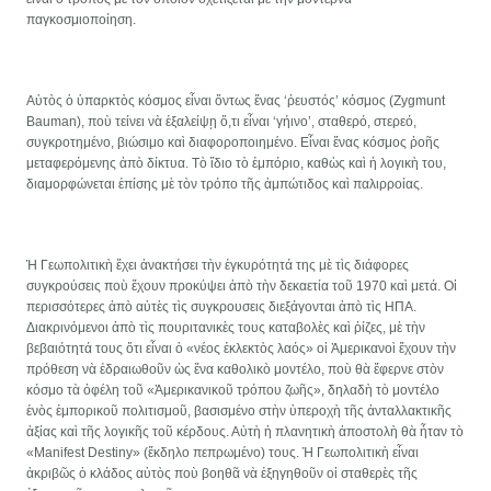
παγκοσμιοποίηση.
Αὑτὸς ὁ ὑπαρκτὸς κόσμος εἶναι ὄντως ἕνας ‘ῥευστός’ κόσμος (Zygmunt
Bauman), ποὺ τείνει νὰ ἐξαλείψῃ ὅ,τι εἶναι ‘γήινο’, σταθερό, στερεό,
συγκροτημένο, βιώσιμο καὶ διαφοροποιημένο. Εἶναι ἕνας κόσμος ῥοῆς
μεταφερόμενης ἀπὸ δίκτυα. Τὸ ἴδιο τὸ ἐμπόριο, καθὼς καὶ ἡ λογικὴ του,
διαμορφώνεται ἐπίσης μὲ τὸν τρόπο τῆς ἀμπώτιδος καὶ παλιρροίας.
Ἡ Γεωπολιτικὴ ἔχει ἀνακτήσει τὴν ἐγκυρότητά της μὲ τὶς διάφορες
συγκρούσεις ποὺ ἔχουν προκύψει ἀπὸ τὴν δεκαετία τοῦ 1970 καὶ μετά. Οἱ
περισσότερες ἀπὸ αὐτὲς τὶς συγκρουσεις διεξάγονται ἀπὸ τὶς ΗΠΑ.
Διακρινόμενοι ἀπὸ τὶς πουριτανικὲς τους καταβολὲς καὶ ῥίζες, μὲ τὴν
βεβαιότητά τους ὅτι εἶναι ὁ «νέος ἐκλεκτὸς λαός» οἱ Ἀμερικανοὶ ἔχουν τὴν
πρόθεση νὰ ἐδραιωθοῦν ὡς ἕνα καθολικὸ μοντέλο, ποὺ θὰ ἔφερνε στὸν
κόσμο τὰ ὀφέλη τοῦ «Ἀμερικανικοῦ τρόπου ζωῆς», δηλαδὴ τὸ μοντέλο
ἑνὸς ἐμπορικοῦ πολιτισμοῦ, βασισμένο στὴν ὑπεροχὴ τῆς ἀνταλλακτικῆς
ἀξίας καὶ τῆς λογικῆς τοῦ κέρδους. Αὐτὴ ἡ πλανητικὴ ἀποστολὴ θὰ ἦταν τὸ
«Manifest Destiny» (ἔκδηλο πεπρωμένο) τους. Ἡ Γεωπολιτικὴ εἶναι
ἀκριβῶς ὁ κλάδος αὐτὸς ποὺ βοηθᾶ νὰ ἐξηγηθοῦν οἱ σταθερὲς τῆς