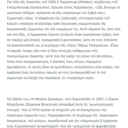
Στὰ τέλη τῆς δεκαετίας τοῦ 1990 ὁ Ἄρμπατωφ (Arbatov), σύμβουλος τοῦ
Γκορμπατσώφ (Gorbachev), δήλωσε στοὺς Ἀμερικανούς: «Σᾶς δίνουμε τὸ
χειρότερο πλῆγμα: πρόκειται νὰ σᾶς στερήσουμε τὸν ἐχθρὸ σας».
Σημαντικὲς λέξεις. Ἡ ἐξαφάνιση τῆς Σοβιετικῆς «Αὑτοκρατορίας τοῦ
Κακοῦ» ἀπείλησε νὰ ἐξαλείψῃ κάθε ἰδεολογικὴ νομιμοποίηση τῆς
Ἀμερικανικῆς ἡγεμονίας ἐπὶ τῶν συμμάχων της. Αὐτὸ σήμαινε ὅτι, ἀπὸ τότε
καὶ στὸ ἐξῆς, οἱ Ἀμερικανοὶ ἔπρεπε νὰ βροῦν ἕναν ἐναλλακτικὸ ἐχθρό, ποὺ
νὰ παρέχῃ μία ἀπειλή, πραγματικὴ ἢ φαντασιακή, ὥστε νὰ τοὺς ἐπέτρεπε
νὰ ἐγκατασταθοῦν ὡς οἱ κυρίαρχοι τῆς «Νέας Τάξεως Πραγμάτων». Εἶναι
τὸ ἀκραῖο Ἰσλάμ, κάτι ποὺ οἱ ἴδιοι συνεχῶς ἐνθάρρυναν στὶς
προηγούμενες δεκαετίες, αὐτὸ ποὺ θὰ παίξει τὸν ῥόλο τοῦ ἀντιπάλου.
Ἀλλὰ στὴν πραγματικότητα, ὁ βασικὸς τους στόχος παραμένει
ἀμετάβλητος. Κι αὐτὸς εἶναι νὰ ἐμποδίσουν, ὁπουδήποτε στὸν κόσμο, τὴν
ἐμφάνιση ἑνὸς ἀντιπάλου ἰκανοῦ νὰ τοὺς ἀνταγωνισθῇ καὶ τὸ πιὸ
σημαντικὸ νὰ ἐλέγξῃ τὴν Heartland, τὸ «παγκόσμιο νησί».
Στὸ βιβλίο του «Ἡ Μεγάλη Σκακιέρα», ποὺ δημοσιεύθη τὸ 1997, ὁ Ζίγκνιε
Μπρεζίνσκι (Zbigniew Brzezinski) ἀπαριθμεῖ ῥητὰ τὶς ‘γεωστρατηγικὲς
ἐπιταγές’ ποὺ οἱ ΗΠΑ πρέπει νὰ πληροῦν γιὰ νὰ διατηρήσουν τὴν
παγκόσμια ἡγεμονία τους. Περιγράφοντας τὸ ἐγχείρημα τῆς ‘παγκοσμίου
διαχειρίσεως’ τοῦ κόσμου, προειδοποιεῖ γιὰ τὴν «δημιουργία ἢ ἐμφάνιση
ἑνὸς Εὐρασιατικοῦ συνασπισμοῦ» ποὺ θὰ «μποροῦσε νὰ ἀμφισβητήσῃ