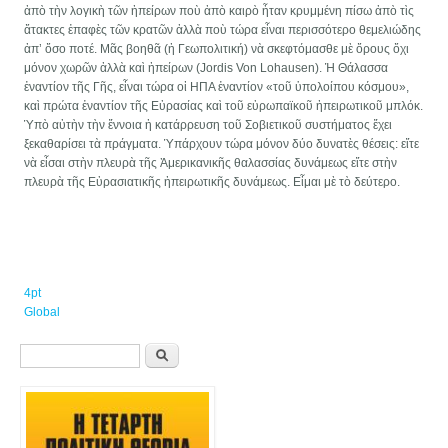
ἀπὸ τὴν λογικὴ τῶν ἠπείρων ποὺ ἀπὸ καιρὸ ἦταν κρυμμένη πίσω ἀπὸ τὶς
ἄτακτες ἐπαφὲς τῶν κρατῶν ἀλλὰ ποὺ τώρα εἶναι περισσότερο θεμελιώδης
ἀπ’ ὅσο ποτέ. Μᾶς βοηθᾶ (ἡ Γεωπολιτική) νὰ σκεφτόμασθε μὲ ὅρους ὄχι
μόνον χωρῶν ἀλλὰ καὶ ἠπείρων (Jordis Von Lohausen). Ἡ Θάλασσα
ἐναντίον τῆς Γῆς, εἶναι τώρα οἱ ΗΠΑ ἐναντίον «τοῦ ὑπολοίπου κόσμου»,
καὶ πρώτα ἐναντίον τῆς Εὐρασίας καὶ τοῦ εὐρωπαϊκοῦ ἠπειρωτικοῦ μπλόκ.
Ὑπὸ αὐτὴν τὴν ἔννοια ἡ κατάρρευση τοῦ Σοβιετικοῦ συστήματος ἔχει
ξεκαθαρίσει τὰ πράγματα. Ὑπάρχουν τώρα μόνον δύο δυνατὲς θέσεις: εἴτε
νὰ εἶσαι στὴν πλευρὰ τῆς Ἀμερικανικῆς θαλασσίας δυνάμεως εἴτε στὴν
πλευρὰ τῆς Εὐρασιατικῆς ἠπειρωτικῆς δυνάμεως. Εἶμαι μὲ τὸ δεύτερο.
4pt
Global
Φόρμα αναζήτησης
Αναζήτηση