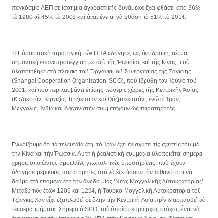
παγκόσμιο ΑΕΠ σὲ ἰσοτιμία ἀγοραστικῆς δυνάμεως ἔχει φθάσει ἀπὸ 36%
τὸ 1980 σὲ 45% τὸ 2008 καὶ ἀναμένεται νὰ φθάσῃ τὸ 51% τὸ 2014.
Ἡ Εὐρασιατικὴ στρατηγικὴ τῶν ΗΠΑ ὀδήγησε, ὡς ἀντίδραση, σὲ μία
σημαντικὴ ἐπαναπροσέγγιση μεταξὺ τῆς Ῥωσσίας καὶ τῆς Κίνας, ποὺ
ὑλοποιήθηκε στὸ πλαίσιο τοῦ Ὀργανισμοῦ Συνεργασίας τῆς Σαγκάης
(Shangai Cooperation Organization, SCO), ποὺ ἰδρύθη τὸν Ἰούνιο τοῦ
2001, καὶ ποὺ περιλαμβάνει ἐπίσης τέσσερις χῶρες τῆς Κεντρικῆς Ἀσίας
(Καζακστάν, Κιργιζία, Τατζικιστάν καὶ Οὐζμπεκιστάν), ἐνῶ οἱ Ἰράν,
Μογγολία, Ἰνδία καὶ Ἀφγανιστὰν συμμετέχουν ὡς παρατηρητές.
Γνωρίζουμε ὅτι τὰ τελευταῖα ἔτη, τὸ Ἰρὰν ἔχει ἐνισχύσει τὶς σχέσεις του μὲ
τὴν Κίνα καὶ τὴν Ῥωσσία. Αὐτὴ ἡ ῥεαλιστικὴ συμμαχία ὑλοποιεῖται σήμερα
χρησιμοποιῶντας ἀμοιβαῖες γεωπολιτικὲς ὑποστηρίξεις, ποὺ ἔχουν
ὀδηγήσει μερικοὺς παρατηρητὲς στὸ νὰ ἐξετάσουν τὴν πιθανότητα νὰ
δοῦμε στὰ ἐπόμενα ἔτη τὴν ἄνοδο μίας ‘Νέας Μογγολικῆς Αὐτοκρατορίας’.
Μεταξὺ τῶν ἐτῶν 1206 καὶ 1294, ἡ Τουρκο-Μογγολικὴ Αὑτοκρατορία τοῦ
Τζένγκις Χαν εἶχε ἐξαπλωθεῖ σὲ ὅλην τὴν Κεντρικὴ Ἀσία πρὶν διασπασθεῖ σὲ
τέσσερα τμήματα. Σήμερα ὁ SCO, τοῦ ὁποίου κυρίαρχος στόχος εἶναι νὰ