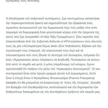
ἐξωτερικῆς τους πολιτικῆς.
Ἡ ἀποδόμηση τοῦ σοβιετικοῦ συστήματος, ἔχει ταυτοχρόνως καταστήσει
τὴν παγκοσμιοποίηση ἐφικτὴ καὶ σηματοδότησε τὴν ἐξαφάνιση ἑνὸς
τεραστίου ἀνταγωνιστοῦ γιὰ τὴν Ἀμερικανικὴ ἰσχὺ ποὺ μπῆκε τότε στὸν
πειρασμὸ νὰ διαμορφώσῃ ἕναν μονοπολικὸ κόσμο ὑπὸ τὴν ἡγεμονία της
(αὐτὸ ποὺ ἔχει ὀνομασθεῖ «Ἡ Νέα Τάξη Πραγμάτων»). Στὴν περίοδο ποὺ
ἐπακολούθησε ἀπὸ τὴν Σοβιετικὴ διάλυση οἱ ΗΠΑ εὑρίσκουν τοὺς ἐαυτοὺς
τους ὡς μία «Αὐτοκρατορία δίχως σκιά» (Eric Hobsbawn). Βέβαιοι γιὰ τὴν
τεχνολογικὴ τους ὑπεροχή, τὴν στρατιωτικὴ τους ἰσχύ καὶ τὰ
πλεονεκτήματα ποὺ τοὺς ἔδωσε τὸ σύστημα τοῦ δολλαρίου, ἐνόμισαν ὅτι
ἕνας «Ἀμερικανικὸς αἰών» ἐπρόκειτο νὰ ἀναδυθῇ. Πεπεισμένοι νὰ γίνουν,
ἀπὸ αὐτὸ τὸ σημεῖο καὶ μετά, ἡ μόνη ὑπερδύναμη τοῦ κόσμου, ἔχουν
προσποιηθεῖ ὅτι παίζουν τὸν ῥόλο τοῦ ‘παγκοσμίου ἀστυνομικοῦ’. Οἱ νεο-
συντηρητικοὶ ἦταν στὴν πρώτη γραμμὴ αὐτοῦ τοῦ ἐγχειρήματος. Αὐτὴ
ἦταν ἡ ἐποχὴ ὅπου ὁ Φραγκῖσκος Φουκουγιάμα (Francis Fukuyama)
ἐσκέφθη ὅτι θὰ μποροῦσε νὰ ἀνακοινώσῃ τὸ ‘τέλος τῆς Ἱστορίας’, δηλαδὴ
τὸν θρίαμβο τοῦ ἐλευθεριάζοντος καπιταλισμοῦ καὶ τὴν δημοκρατία τῶν
ἀνθρωπίνων δικαιωμάτων ὡς τὸν ἀνυπέρβλητο ὁρίζοντα τῶν καιρῶν μας.