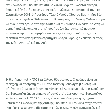
Παράλληλα καὶ ταυτοχρόνως προσπάθησε νὰ διευρύνῃ μαζικὰ τὸ ΝΑΤΟ
στὴν Ἀνατολικὴ Εὐρώπη καὶ στὰ Βαλκάνια μέχρι τὰ Ῥωσσικὰ σύνορα,
ἀκόμη καὶ ἐντὸς τῆς πρώην Σοβιετικῆς Ἐνώσεως. Ὅσον ἀφορᾶ τὴν 11η
Σεπτεμβρίου 2001, ὁ Πρόεδρος Τζώρτζ Μποὺς (George Bush) πῆρε θέση
ὑπὲρ ἑνὸς «μεγάλου ΝΑΤΟ ἀπὸ τὴν Βαλτικὴ ἕως τὴν Μαύρη Θάλασσα» γιὰ
νὰ ἀνοίξῃ τὸν δρόμο ἀπὸ τὴν Κασπία καὶ τὴν Μαύρη Θάλασσα. Δηλαδὴ νὰ
μεταβῇ ἀπὸ μία σχετικὰ στατικὴ δομὴ σὲ ἕνα ἐκστρατευτικὸ μοντέλο
νεοαποικιοκρατικῶν παρεμβάσεων πρὸς ὅλες τὶς κατευθύνσεις, καὶ κατὰ
συνέπεια τὰ παγκόσμια γεωστρατηγικὰ κέντρα βάρους ὀλισθαίνουν πρὸς
τὴν Μέση Ἀνατολὴ καὶ τὴν Ἀσία.
Ἡ διατήρηση τοῦ ΝΑΤΟ ἔχει ἄλλους δύο στόχους. Ὁ πρῶτος εἶναι νὰ
συνεχίσῃ νὰ ἀποτρέπῃ τὴν ΕΕ ἀπὸ τὸ νὰ δημιουργήσῃ μία κοινὴ καὶ
αὐτόνομη Εὐρωπαϊκὴ ἀμυντικὴ δύναμη. Οἱ Ἀμερικανοὶ πάντα θεωροῦσαν
ὅτι Εὐρωπαϊκὴ ἄμυνα σήμαινε γι’ αὐτοὺς ‘τὴν ἀνέγερση τοῦ Εὐρωπαϊκοῦ
πυλώνος τοῦ ΝΑΤΟ’. Ὁ δεύτερος εἶναι νὰ ἀποδυναμώσῃ τὶς σχέσεις
μεταξὺ τῆς Ῥωσσίας καὶ τῆς Δυτικῆς Εὐρώπης. Ἡ Γερμανία στοχοποεῖται
ἰδιαιτέρως, δεδομένης τῆς ἐκτάσεως τῶν τεχνολογικῶν, ἐνεργειακῶν καὶ