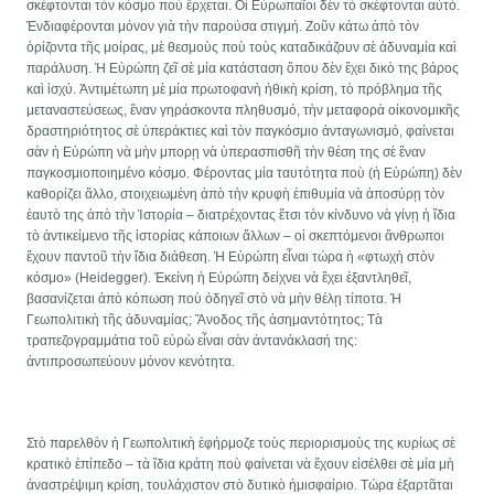
σκέφτονται τὸν κόσμο ποὺ ἔρχεται. Οἱ Εὐρωπαῖοι δὲν τὸ σκέφτονται αὐτό.
Ἐνδιαφέρονται μόνον γιὰ τὴν παρούσα στιγμή. Ζοῦν κάτω ἀπὸ τὸν
ὁρίζοντα τῆς μοίρας, μὲ θεσμοὺς ποὺ τοὺς καταδικάζουν σὲ ἀδυναμία καὶ
παράλυση. Ἡ Εὐρώπη ζεῖ σὲ μία κατάσταση ὅπου δὲν ἔχει δικὸ της βάρος
καὶ ἰσχύ. Ἀντιμέτωπη μὲ μία πρωτοφανὴ ἠθικὴ κρίση, τὸ πρόβλημα τῆς
μεταναστεύσεως, ἕναν γηράσκοντα πληθυσμό, τὴν μεταφορὰ οἰκονομικῆς
δραστηριότητος σὲ ὑπεράκτιες καὶ τὸν παγκόσμιο ἀνταγωνισμό, φαίνεται
σὰν ἡ Εὐρώπη νὰ μὴν μπορῃ νὰ ὑπερασπισθῆ τὴν θέση της σὲ ἕναν
παγκοσμιοποιημένο κόσμο. Φέροντας μία ταυτότητα ποὺ (ἡ Εὐρώπη) δὲν
καθορίζει ἄλλο, στοιχειωμένη ἀπὸ τὴν κρυφὴ ἐπιθυμία νὰ ἀποσύρῃ τὸν
ἐαυτὸ της ἀπὸ τὴν Ἱστορία – διατρέχοντας ἔτσι τὸν κίνδυνο νὰ γίνῃ ἡ ἴδια
τὸ ἀντικείμενο τῆς ἱστορίας κάποιων ἄλλων – οἱ σκεπτόμενοι ἄνθρωποι
ἔχουν παντοῦ τὴν ἴδια διάθεση. Ἡ Εὐρώπη εἶναι τώρα ἡ «φτωχὴ στὸν
κόσμο» (Heidegger). Ἐκείνη ἡ Εὐρώπη δείχνει νὰ ἔχει ἐξαντληθεῖ,
βασανίζεται ἀπὸ κόπωση ποὺ ὀδηγεῖ στὸ νὰ μὴν θέλῃ τίποτα. Ἡ
Γεωπολιτικὴ τῆς ἀδυναμίας; Ἄνοδος τῆς ἀσημαντότητος; Τὰ
τραπεζογραμμάτια τοῦ εὐρὼ εἶναι σὰν ἀντανάκλασή της:
ἀντιπροσωπεύουν μόνον κενότητα.
Στὸ παρελθὸν ἡ Γεωπολιτικὴ ἐφήρμοζε τοὺς περιορισμοὺς της κυρίως σὲ
κρατικὸ ἐπίπεδο – τὰ ἴδια κράτη ποὺ φαίνεται νὰ ἔχουν εἰσέλθει σὲ μία μὴ
ἀναστρέψιμη κρίση, τουλάχιστον στὸ δυτικὸ ἡμισφαίριο. Τώρα ἐξαρτᾶται