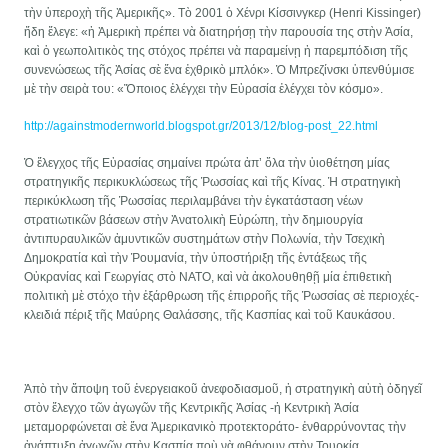
τὴν ὑπεροχὴ τῆς Ἀμερικῆς». Τὸ 2001 ὁ Χένρι Κίσσινγκερ (Henri Kissinger)
ἤδη ἔλεγε: «ἡ Ἀμερικὴ πρέπει νὰ διατηρήσῃ τὴν παρουσία της στὴν Ἀσία,
καὶ ὁ γεωπολιτικὸς της στόχος πρέπει νὰ παραμείνῃ ἡ παρεμπόδιση τῆς
συνενώσεως τῆς Ἀσίας σὲ ἕνα ἐχθρικὸ μπλόκ». Ὁ Μπρεζίνσκι ὑπενθύμισε
μὲ τὴν σειρὰ του: «Ὅποιος ἐλέγχει τὴν Εὐρασία ἐλέγχει τὸν κόσμο».
http://againstmodernworld.blogspot.gr/2013/12/blog-post_22.html
Ὁ ἔλεγχος τῆς Εὐρασίας σημαίνει πρώτα ἀπ’ ὅλα τὴν ὑιοθέτηση μίας
στρατηγικῆς περικυκλώσεως τῆς Ῥωσσίας καὶ τῆς Κίνας. Ἡ στρατηγικὴ
περικύκλωση τῆς Ῥωσσίας περιλαμβάνει τὴν ἐγκατάσταση νέων
στρατιωτικῶν βάσεων στὴν Ἀνατολικὴ Εὐρώπη, τὴν δημιουργία
ἀντιπυραυλικῶν ἀμυντικῶν συστημάτων στὴν Πολωνία, τὴν Τσεχικὴ
Δημοκρατία καὶ τὴν Ῥουμανία, τὴν ὑποστήριξη τῆς ἐντάξεως τῆς
Οὐκρανίας καὶ Γεωργίας στὸ ΝΑΤΟ, καὶ νὰ ἀκολουθηθῇ μία ἐπιθετικὴ
πολιτικὴ μὲ στόχο τὴν ἐξάρθρωση τῆς ἐπιρροῆς τῆς Ῥωσσίας σὲ περιοχές-
κλειδιά πέριξ τῆς Μαύρης Θαλάσσης, τῆς Κασπίας καὶ τοῦ Καυκάσου.
Ἀπὸ τὴν ἄποψη τοῦ ἐνεργειακοῦ ἀνεφοδιασμοῦ, ἡ στρατηγικὴ αὐτὴ ὀδηγεῖ
στὸν ἔλεγχο τῶν ἀγωγῶν τῆς Κεντρικῆς Ἀσίας -ἡ Κεντρικὴ Ἀσία
μεταμορφώνεται σὲ ἕνα Ἀμερικανικὸ προτεκτοράτο- ἐνθαρρύνοντας τὴν
ἀνάπτυξη ἀγωγῶν στὴν Κασπία ποὺ νὰ φθάνουν στὴν Τουρκία