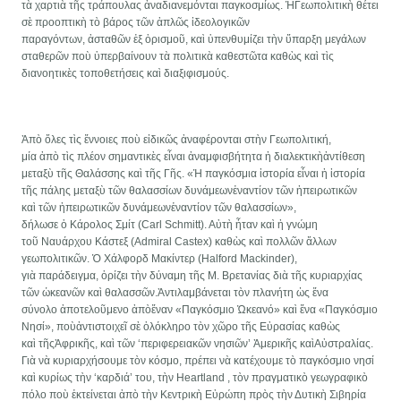
τὰ χαρτιὰ τῆς τράπουλας ἀναδιανεμόνται παγκοσμίως. ἩΓεωπολιτικὴ θέτει
σὲ προοπτικὴ τὸ βάρος τῶν ἀπλῶς ἰδεολογικῶν
παραγόντων, ἀσταθῶν ἐξ ὁρισμοῦ, καὶ ὑπενθυμίζει τὴν ὕπαρξη μεγάλων
σταθερῶν ποὺ ὑπερβαίνουν τὰ πολιτικὰ καθεστῶτα καθὼς καὶ τὶς
διανοητικὲς τοποθετήσεις καὶ διαξιφισμούς.
Ἀπὸ ὅλες τὶς ἔννοιες ποὺ εἰδικῶς ἀναφέρονται στὴν Γεωπολιτική,
μία ἀπὸ τὶς πλέον σημαντικὲς εἶναι ἀναμφισβήτητα ἡ διαλεκτικὴἀντίθεση
μεταξὺ τῆς Θαλάσσης καὶ τῆς Γῆς. «Ἡ παγκόσμια ἱστορία εἶναι ἡ ἱστορία
τῆς πάλης μεταξὺ τῶν θαλασσίων δυνάμεωνἐναντίον τῶν ἡπειρωτικῶν
καὶ τῶν ἡπειρωτικῶν δυνάμεωνἐναντίον τῶν θαλασσίων»,
δήλωσε ὁ Kάρολος Σμίτ (Carl Schmitt). Αὐτὴ ἦταν καὶ ἡ γνώμη
τοῦ Ναυάρχου Κάστεξ (Admiral Castex) καθὼς καὶ πολλῶν ἄλλων
γεωπολιτικῶν. Ὁ Χάλφορδ Μακίντερ (Halford Mackinder),
γιὰ παράδειγμα, ὁρίζει τὴν δύναμη τῆς Μ. Βρετανίας διὰ τῆς κυριαρχίας
τῶν ὠκεανῶν καὶ θαλασσῶν.Ἀντιλαμβάνεται τὸν πλανήτη ὡς ἕνα
σύνολο ἀποτελοῦμενο ἀπὸἕναν «Παγκόσμιο Ὠκεανό» καὶ ἕνα «Παγκόσμιο
Νησί», ποὺἀντιστοιχεῖ σὲ ὁλόκληρο τὸν χῶρο τῆς Εὐρασίας καθὼς
καὶ τῆςἈφρικῆς, καὶ τῶν ‘περιφερειακῶν νησιῶν’ Ἀμερικῆς καὶΑὐστραλίας.
Γιὰ νὰ κυριαρχήσουμε τὸν κόσμο, πρέπει νὰ κατέχουμε τὸ παγκόσμιο νησί
καὶ κυρίως τὴν ‘καρδιά’ του, τὴν Heartland , τὸν πραγματικὸ γεωγραφικὸ
πόλο ποὺ ἐκτείνεται ἀπὸ τὴν Κεντρικὴ Εὐρώπη πρὸς τὴν Δυτικὴ Σιβηρία