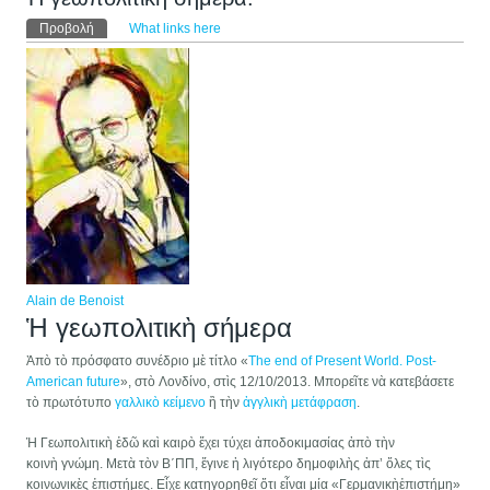
Πρωτεύουσες καρτέλες
Προβολή
(ενεργή καρτέλα)
What links here
Alain de Benoist
Ἡ γεωπολιτικὴ σήμερα
Ἀπὸ τὸ πρόσφατο συνέδριο μὲ τίτλο «
The end of Present World. Post-
American future
», στὸ Λονδίνο, στὶς 12/10/2013. Μπορεῖτε νὰ κατεβάσετε
τὸ πρωτότυπο
γαλλικ
ὸ
κείμενο
ἢ τὴν
ἀγγλικὴ
μετάφραση
.
Ἡ Γεωπολιτικὴ ἐδῶ καὶ καιρὸ ἔχει τύχει ἀποδοκιμασίας ἀπὸ τὴν
κοινὴ γνώμη. Μετὰ τὸν Β΄ΠΠ, ἔγινε ἡ λιγότερο δημοφιλὴς ἀπ’ ὅλες τὶς
κοινωνικὲς ἐπιστήμες. Εἶχε κατηγορηθεῖ ὅτι εἶναι μία «Γερμανικὴἐπιστήμη»