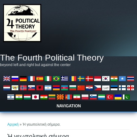
Παράκαμψη προς το κυρίως περιεχόμενο
The Fourth Political Theory
beyond left and right but against the center
NAVIGATION
Είστε εδώ
Αρχική
» Ἡ γεωπολιτικὴ σήμερα.
Ἡ γεωπολιτικὴ σήμερα.