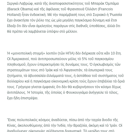
Σεργκέι Λαβρώφ, κατὰ τῆς ἀναποφασιστικότητος τοῦ Μπαρὰκ Ὀμπάμα
(Barack Obama) καὶ τῆς ἀφέλειας τοῦ Φρανσουά Ὀλλάντ (Francois
Holland) ἦταν ἐνδεικτική. Μὲ τὴν παρέμβασή τους στὸ Συριακό ἡ Ῥωσσία
ἔχει ἀνακτήσει τὸν ῥόλο της ὡς μία μεγάλη παγκόσμια δύναμη καὶ ἔτσι
ἔδειξε ὅτι δὲν εἶναι ἀμελητέος παράγων στὶς διεθνεῖς ὑποθέσεις, ἀλλὰ ὅτι
θὰ πρέπει νὰ λαμβάνεται ὑπόψιν στὸ μέλλον.
Ἡ «μονοπολικὴ στιγμή» λοιπὸν (τῶν ΗΠΑ) δὲν διήρκεσε οὔτε κἂν 10 ἔτη.
Οἰ Ἀμερικανοί, ποὺ ἀντιπροσωπεύουν μόλις τὸ 5% τοῦ παγκοσμίου
πληθυσμοῦ, ἔχουν ὑπερεκτιμήσει τὶς δυνάμεις τους. Ὁ ἐγκλωβισμὸς τῶν
στρατευμάτων τους στὸ Ἰρὰκ καὶ τὸ Ἀφγανιστάν, τὰ ἐσωτερικὰ τους
ζητήματα, τὰ ἀβυσσαλέα ἐλλείμματά τους, ἡ ἀστάθεια τοῦ συστήματος τοῦ
δολλαρίου καὶ ἡ παγκόσμια οἰκονομικὴ κρίση τοὺς ἔχουν ἐπιβάλλει τὰ ὅριά
τους. Γρήγορα γίνεται ἐμφανὲς ὅτι δὲν θὰ κυβερνήσουν τὸν κόσμο δίχως
ἀντιπάλους. Ἡ Ἱστορία, τῆς ὁποίας ὁ Φουκουγιάμα ἀνήγγειλε τὸ τέλος,
ἔχει ἤδη ἐπιστρέψει.
Ἕνας πολυπολικὸς κόσμος ἀναδύεται, πίσω ἀπὸ τὴν ταχεία ἄνοδο τῆς
Κίνας, ἀκολουθύμενης ἀπὸ τὴν Ἰνδία, τὴν Βραζιλία, ἀκόμη καὶ τὸ Ἰράν. Οἱ
ἀναδυόμενες οἰκονομίες αὐξάνονται δραματικά. Τὸ μερίδιο τους στὸ