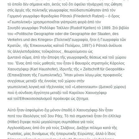
τὸ ὁποῖο δὲν σήμαινε κάτι, ἐκτὸς τοῦ ὅτι ὀφείλει τὴνἀρχικὴ της ὤθηση
στὶς ἀρχὲς τῆς πολιτικῆς γεωγραφίας ποὺδιατυπώθησαν ἀπὸ τὸν
Γερμανὸ γεωγράφο Φρειδερίκο Ράτσελ (Friederich Ratzel) – ὁ ὅρος
«Γεωπολιτική» χρησιμοποιεῖται γιὰπρώτη φορὰ ἀπὸ τὸν
Σουηδὸ γεωγράφο Ῥοδόλφο Τσέλλεν (Rudolf Kjellen) τὸ 1889. Στὸ βιβλίο
του «Politische Geographie oder die Geographie der Staaten, des
Verkehrs und des Krieges» (ΠολιτικὴΓεωγραφία, ἤτοι ἡ Γεωγραφία τῶν
Κρατῶν, τῆς Ἐπικοινωνίας καὶτοῦ Πολέμου, 1897) ὁ Ράτσελ ἀνέλυσε
τὶς ἀλληλεπιδράσεις τοῦκράτους , θεωρούμενου ὡς
ζωντανὸ σῶμα, ἀπὸ τὴν ἄποψη τῆς γεωγραφικῆς θέσεως καὶ τοῦ χώρου
του. Ἕνας ἀπὸ τοὺς μαθητὲς του ἦταν ὁ Βαυαρὸς στρατηγὸς Κάρολος
Χαουσχόφερ (Karl Haushofer), ἰδρυτῆς τῆς « Zeitschrift für Geopolitik»
(Ἐπανεξέταση τῆς Γεωπολιτικῆς). Ἦταν μόνον λόγῳ μίας προφανοῦς
συγχίσεως μεταξὺ τῆς ἐννοίας τοῦ χώρου στὴν
γεωπολιτικὴ λογικὴ καὶ τῆςἐννοίας τοῦ «Lebensraum» (ζωτικοῦ χώρου)
ποὺ ἡ σύνδεση /ἐγγύτητα μεταξὺ τοῦ Καρόλου Χαουσχόφερ
καὶ τοῦἘθνικοσοσιαλισμοῦ προέκυψε ὡς ζήτημα.
Αὐτὸ ἦταν ἐσφαλμένο ὄχι μόνον ἐπειδὴ ὁ Χαουσχόφερ δὲν ἦταν
ποτὲ του ἰδεολόγος τοῦ 3ου Ράιχ. Τὸ πιὸ σημαντικὸ ἦταν ὅτι ὁΧίτλερ
(Hitler) ἔτρεφε πολὺ μεγαλύτερη συμπάθεια γιὰ τοὺς
Αγγλοσάξωνες ἀπὸ ὅτι γιὰ τοὺς Σλάβους. Διεξήγε πόλεμο κατὰ τῆς
Ρωσσίας, μίας δυνάμεως τῆς ἠπειρωτικῆς Εὐρώπης, ἀλλὰ ὁ ἴδιος