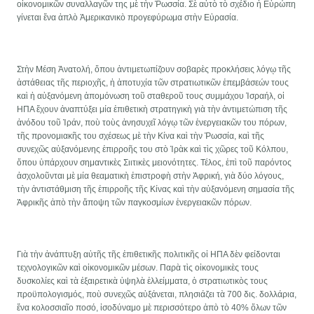
οἰκονομικῶν συναλλαγῶν της μὲ τὴν Ῥωσσία. Σὲ αὐτὸ τὸ σχέδιο ἡ Εὐρώπη
γίνεται ἕνα ἀπλὸ Ἀμερικανικὸ προγεφύρωμα στὴν Εὐρασία.
Στὴν Μέση Ἀνατολή, ὅπου ἀντιμετωπίζουν σοβαρὲς προκλήσεις λόγῳ τῆς
ἀστάθειας τῆς περιοχῆς, ἡ ἀποτυχία τῶν στρατιωτικῶν ἐπεμβάσεών τους
καὶ ἡ αὐξανόμενη ἀπομόνωση τοῦ σταθεροῦ τους συμμάχου Ἰσραήλ, οἱ
ΗΠΑ ἔχουν ἀναπτύξει μία ἐπιθετικὴ στρατηγικὴ γιὰ τὴν ἀντιμετώπιση τῆς
ἀνόδου τοῦ Ἰράν, ποὺ τοὺς ἀνησυχεῖ λόγῳ τῶν ἐνεργειακῶν του πόρων,
τῆς προνομιακῆς του σχέσεως μὲ τὴν Κίνα καὶ τὴν Ῥωσσία, καὶ τῆς
συνεχῶς αὐξανόμενης ἐπιρροῆς του στὸ Ἰρὰκ καὶ τὶς χῶρες τοῦ Κόλπου,
ὅπου ὑπάρχουν σημαντικὲς Σιιτικὲς μειονότητες. Τέλος, ἐπὶ τοῦ παρόντος
ἀσχολοῦνται μὲ μία θεαματικὴ ἐπιστροφὴ στὴν Ἀφρική, γιὰ δύο λόγους,
τὴν ἀντιστάθμιση τῆς ἐπιρροῆς τῆς Κίνας καὶ τὴν αὐξανόμενη σημασία τῆς
Ἀφρικῆς ἀπὸ τὴν ἄποψη τῶν παγκοσμίων ἐνεργειακῶν πόρων.
Γιὰ τὴν ἀνάπτυξη αὐτῆς τῆς ἐπιθετικῆς πολιτικῆς οἱ ΗΠΑ δὲν φείδονται
τεχνολογικῶν καὶ οἰκονομικῶν μέσων. Παρὰ τὶς οἰκονομικὲς τους
δυσκολίες καὶ τὰ ἐξαιρετικὰ ὑψηλὰ ἐλλείμματα, ὁ στρατιωτικὸς τους
προϋπολογισμός, ποὺ συνεχῶς αὐξάνεται, πλησιάζει τὰ 700 δις. δολλάρια,
ἕνα κολοσσιαῖο ποσό, ἰσοδύναμο μὲ περισσότερο ἀπὸ τὸ 40% ὅλων τῶν