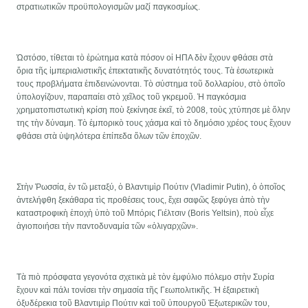
στρατιωτικῶν προϋπολογισμῶν μαζί παγκοσμίως.
Ὡστόσο, τίθεται τὸ ἐρώτημα κατὰ πόσον οἱ ΗΠΑ δὲν ἔχουν φθάσει στὰ
ὅρια τῆς ἰμπεριαλιστικῆς ἐπεκτατικῆς δυνατότητός τους. Τὰ ἐσωτερικὰ
τους προβλήματα ἐπιδεινώνονται. Τὸ σύστημα τοῦ δολλαρίου, στὸ ὁποῖο
ὑπολογίζουν, παραπαίει στὸ χεῖλος τοῦ γκρεμοῦ. Ἡ παγκόσμια
χρηματοπιστωτικὴ κρίση ποὺ ξεκίνησε ἐκεῖ, τὸ 2008, τοὺς χτύπησε μὲ ὅλην
της τὴν δύναμη. Τὸ ἐμπορικὸ τους χάσμα καὶ τὸ δημόσιο χρέος τους ἔχουν
φθάσει στὰ ὑψηλότερα ἐπίπεδα ὅλων τῶν ἐποχῶν.
Στὴν Ῥωσσία, ἐν τῶ μεταξύ, ὁ Βλαντιμὶρ Πούτιν (Vladimir Putin), ὁ ὁποῖος
ἀντελήφθη ξεκάθαρα τὶς προθέσεις τους, ἔχει σαφῶς ξεφύγει ἀπὸ τὴν
καταστροφικὴ ἐποχὴ ὑπὸ τοῦ Μπόρις Γιέλτσιν (Boris Yeltsin), ποὺ εἶχε
ἁγιοποιήσει τὴν παντοδυναμία τῶν «ὁλιγαρχῶν».
Τὰ πιὸ πρόσφατα γεγονότα σχετικὰ μὲ τὸν ἐμφύλιο πόλεμο στὴν Συρία
ἔχουν καὶ πάλι τονίσει τὴν σημασία τῆς Γεωπολιτικῆς. Ἡ ἐξαιρετικὴ
ὀξυδέρεκια τοῦ Βλαντιμὶρ Πούτιν καὶ τοῦ ὑπουργοῦ Ἐξωτερικῶν του,