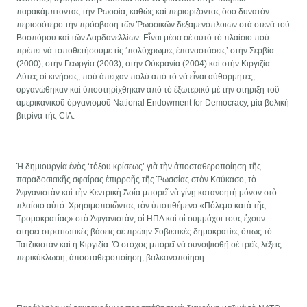
παρακάμπτοντας τὴν Ῥωσσία, καθὼς καὶ περιορίζοντας ὅσο δυνατὸν
περισσότερο τὴν πρόσβαση τῶν Ῥωσσικῶν δεξαμενόπλοιων στὰ στενὰ τοῦ
Βοσπόρου καὶ τῶν Δαρδανελλίων. Εἶναι μέσα σὲ αὐτὸ τὸ πλαίσιο ποὺ
πρέπει νὰ τοποθετήσουμε τὶς ‘πολύχρωμες ἐπαναστάσεις’ στὴν Σερβία
(2000), στὴν Γεωργία (2003), στὴν Οὐκρανία (2004) καὶ στὴν Κιργιζία.
Αὐτὲς οἱ κινήσεις, ποὺ ἀπείχαν πολὺ ἀπὸ τὸ νἀ εἶναι αὐθόρμητες,
ὀργανώθηκαν καὶ ὑποστηρίχθηκαν ἀπὸ τὸ ἐξωτερικὸ μὲ τὴν στήριξη τοῦ
ἀμερικανικοῦ ὀργανισμοῦ National Endowment for Democracy, μία βολικὴ
βιτρίνα τῆς CIA.
Ἡ δημιουργία ἑνὸς ‘τόξου κρίσεως’ γιὰ τὴν ἀποσταθεροποίηση τῆς
παραδοσιακῆς σφαίρας ἐπιρροῆς τῆς Ῥωσσίας στὸν Καύκασο, τὸ
Ἀφγανιστὰν καὶ τὴν Κεντρικὴ Ἀσία μπορεῖ νὰ γίνῃ κατανοητὴ μόνον στὸ
πλαίσιο αὐτό. Χρησιμοποιῶντας τὸν ὑποτιθέμενο «Πόλεμο κατὰ τῆς
Τρομοκρατίας» στὸ Ἀφγανιστὰν, οἱ ΗΠΑ καὶ οἱ συμμάχοι τους ἔχουν
στήσει στρατιωτικὲς βάσεις σὲ πρώην Σοβιετικὲς δημοκρατίες ὅπως τὸ
Τατζικιστάν καὶ ἡ Κιργιζία. Ὁ στόχος μπορεῖ νὰ συνοψισθῇ σὲ τρεῖς λέξεις:
περικύκλωση, ἀποσταθεροποίηση, βαλκανοποίηση.