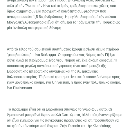
ἀντιμετωπίσῃ τὴν ἐπιρροὴ τῶν ΗΠΑ στὴν Κεντρικὴ Ἀσία, συνδέεται καὶ
πάλι μὲ τὴν Ῥωσία, τὴν Κίνα καὶ τὸ Ἰράν, τρεῖς διαφορετικὲς χῶρες ποὺ
ὅμως σχηματίζουν μία πραγματικὴ κοινότητα συμφερόντων ποὺ
ἀντιπροσωπεύει 1,5 δις ἀνθρώπους. Ἡ μεγάλη διαφορὰ μὲ τὴν παλαιὰ
Μογγολικὴ Αὐτοκρατορία εἶναι ὅτι σήμερα τὸ Ἰρὰν βλέπει τὴν Τουρκία ὡς
μία ἀντίπαλη περιφερειακὴ δύναμη.
Ἀπὸ τὸ τέλος τοῦ σοβιετικοῦ συστήματος ἔχουμε εἰσέλθει σὲ μία περίοδο
‘μεσοβασιλείας’ – ἕνα διάλειμμα. Ὁ προηγούμενος Νόμος στὴν Γῆ ἔχει
φύγει ἀλλὰ τὸ περίγραμμα ἑνὸς νέου Νόμου δὲν ἔχει ἀκόμη διαφανεῖ. Ἡ
οὐσιαστικὴ μεγάλη παγκόσμια σύγκρουση εἶναι αὐτὴ μεταξὺ τῆς
Εὐρασιατικῆς ἠπειρωτικῆς δυνάμεως καὶ τῆς Ἀμερικανικῆς
θαλασσοκρατορίας. Τὸ βασικὸ ἐρώτημα εἶναι κατὰ πόσον βαίνουμε πρὸς
ἔναν μονοπολικὸ κόσμο, ἕνα Universum, ἢ πρὸς ἕναν πολυπολικὸ κόσμο,
ἕνα Pluriversum.
Τὸ πρόβλημα εἶναι ὅτι οἱ Εὐρωπαῖοι σπανίως τὸ γνωρίζουν αὐτό. Οἱ
Ἀμερικανοὶ μπορεῖ νὰ ἔχουν πολλὰ ἐλαττώματα, ἀλλὰ τοὺς ἀναγνωρίζουμε
ὅτι εἶναι ἐνήμεροι γιὰ τὶς παγκόσμιες προκλήσεις καὶ ὅτι προσπαθοῦν νὰ
σκεφθοῦν τὸν κόσμο ποὺ ἔρχεται. Στὴν Ῥωσσία καὶ τὴν Κίνα ἐπίσης