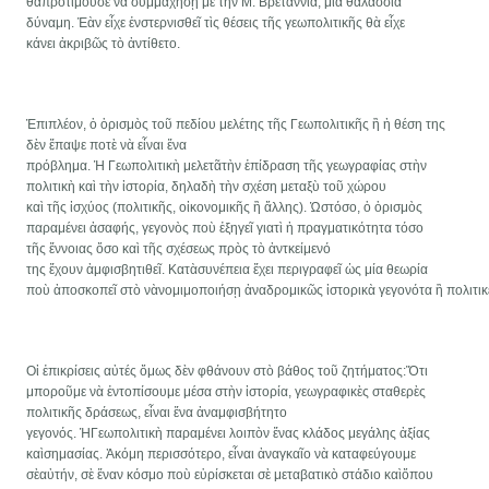
θὰπροτιμοῦσε νὰ συμμαχήσῃ μὲ τὴν Μ. Βρεταννία, μία θαλάσσια
δύναμη. Ἐὰν εἶχε ἐνστερνισθεῖ τὶς θέσεις τῆς γεωπολιτικῆς θὰ εἶχε
κάνει ἀκριβῶς τὸ ἀντίθετο.
Ἐπιπλέον, ὁ ὁρισμὸς τοῦ πεδίου μελέτης τῆς Γεωπολιτικῆς ἢ ἡ θέση της
δὲν ἔπαψε ποτὲ νὰ εἶναι ἕνα
πρόβλημα. Ἡ Γεωπολιτικὴ μελετᾶτὴν ἐπίδραση τῆς γεωγραφίας στὴν
πολιτικὴ καὶ τὴν ἱστορία, δηλαδὴ τὴν σχέση μεταξὺ τοῦ χώρου
καὶ τῆς ἰσχύος (πολιτικῆς, οἰκονομικῆς ἢ ἄλλης). Ὡστόσο, ὁ ὁρισμὸς
παραμένει ἀσαφής, γεγονὸς ποὺ ἐξηγεῖ γιατὶ ἡ πραγματικότητα τόσο
τῆς ἔννοιας ὅσο καὶ τῆς σχέσεως πρὸς τὸ ἀντκείμενό
της ἔχουν ἀμφισβητιθεῖ. Κατὰσυνέπεια ἔχει περιγραφεῖ ὡς μία θεωρία
ποὺ ἀποσκοπεῖ στὸ νὰνομιμοποιήσῃ ἀναδρομικῶς ἱστορικὰ γεγονότα ἢ πολιτι
Οἱ ἐπικρίσεις αὐτές ὅμως δὲν φθάνουν στὸ βάθος τοῦ ζητήματος:Ὅτι
μποροῦμε νὰ ἐντοπίσουμε μέσα στὴν ἱστορία, γεωγραφικὲς σταθερὲς
πολιτικῆς δράσεως, εἶναι ἕνα ἀναμφισβήτητο
γεγονός. ἩΓεωπολιτικὴ παραμένει λοιπὸν ἕνας κλάδος μεγάλης ἀξίας
καὶσημασίας. Ἀκόμη περισσότερο, εἶναι ἀναγκαῖο νὰ καταφεύγουμε
σὲαὐτήν, σὲ ἕναν κόσμο ποὺ εὑρίσκεται σὲ μεταβατικὸ στάδιο καὶὅπου