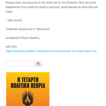
Ντάρια είναι ταυτόχρονα το πιο απλό και το πιο δύσκολο: Μια νέα αυγή
διαφαίνεται στον ορίζοντα αργά ή γρήγορα, αλλά ξεκινάει με σένα εδώ και
τώρα.
- Jafe Arnold
Γράφτηκε αρχικά για το "Νέα Αυγή".
μετάφραση Ρήγας Ακραίος
από εδώ:
https://www.geopolitika.ru/en/article/russian-people-and-state-future-he...
Φόρμα αναζήτησης
Αναζήτηση