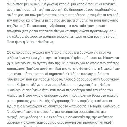
ανθρώπου με μια αληθινή ρωσική καρδιά: μια καρδιά που είναι ευγενική,
αγαπητική, συμπαθητική και ανοιχτή. Ως δημοσιογράφος, ακαδημαϊκός,
φιλόσοφος και πολεμική ανταποκρίτρια, υπηρέτησε με εντιμότητα τον λαό,
την πατρίδα και απέδειξε με τις πράξεις της τι σημαίνει να είσαι πατριώτης
της Ρωσίας". Για κάποιους ανθρώπους, το τελευταίο ήταν αρκετά
ειπωμένο (είτε για να επαινέσει είτε για να επιβεβαιώσει προκαταλήψεις)-
για άλλους, ωστόσο, το ερώτημα προέκυπτε τώρα σε όλη του την ένταση:
Ποια ήταν η Ντάρια Ντούγκινα;
Ως κάποιος που γνώριζε την Ντάρια, παραμένει δύσκολο για μένα να
μιλήσω ή να γράψω γι' αυτήν στο "ιστορικό" τρίτο πρόσωπο ως Ντούγκινα
(ή "Πλατώνοβα", το αγαπημένο της ψευδώνυμο, για το οποίο περισσότερα
παρακάτω). Παρ' όλα αυτά, στη ζωή της και στο θάνατό της, η Ντάρια ήταν
- και είναι - κάποια ιστορικά σημαντική. Ο "λάθος υπολογισμός" των
"συνεπειών" που έχει ταράξει τους υψηλούς διαδρόμους στην Ουάσιγκτον
και το Κίεβο καταλήγει στο να παραβλέπεται το γεγονός ότι η Ντάρια
Πλατώνοβα Ντούγκινα ήταν κάτι πολύ περισσότερο από την κόρη του
Αλεξάντερ Ντούγκιν, μια δημοσιογράφος ή ένα πολιτικό θύμα στο πλαίσιο
μιας τεράστιας γεωπολιτικής σύγκρουσης. Ήταν ακριβώς αυτό που οι
εξουσίες δεν γνωρίζουν και συνεπώς δεν κατανοούν: Η Ντάρια Πλατώνοβα
Ντούγκινα ήταν μια στοχαστής, μια πνευματική οραματίστρια, μια
ανερχόμενη φιλόσοφος. Ως εκ τούτου, η δολοφονία της την κατέστησε
μάρτυρα για όλους εκείνους που δεσμεύονται στη ριζοσπαστική σκέψη