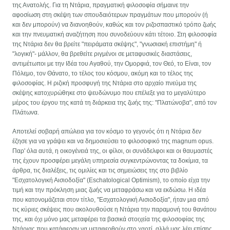
της Ανατολής. Για τη Ντάρια, πραγματική φιλοσοφία σήμαινε την
αφοσίωση στη σκέψη των σπουδαιότερων πραγμάτων που μπορούν (ή
και δεν μπορούν) να διανοηθούν, καθώς και τον ριζοσπαστικό τρόπο ζωής
και την πνευματική αναζήτηση που συνοδεύουν κάτι τέτοιο. Στη φιλοσοφία
της Ντάρια δεν θα βρείτε "πειράματα σκέψης", "γνωσιακή επιστήμη" ή
"λογική"- μάλλον, θα βρεθείτε ριγμένοι σε μεταφυσικές διαστάσεις,
αντιμέτωποι με την Ιδέα του Αγαθού, την Ομορφιά, τον Θεό, το Είναι, τον
Πόλεμο, τον Θάνατο, το τέλος του κόσμου, ακόμη και το τέλος της
φιλοσοφίας. Η ριζική προσφυγή της Ντάρια στο αρχαίο πνεύμα της
σκέψης κατοχυρώθηκε στο ψευδώνυμο που επέλεξε για το μεγαλύτερο
μέρος του έργου της κατά τη διάρκεια της ζωής της: "Πλατώνοβα", από τον
Πλάτωνα.
Αποτελεί σοβαρή απώλεια για τον κόσμο το γεγονός ότι η Ντάρια δεν
έζησε για να γράψει και να δημοσιεύσει το φιλοσοφικό της magnum opus.
Παρ' όλα αυτά, η οικογένειά της, οι φίλοι, οι συνάδελφοι και οι θαυμαστές
της έχουν προσφέρει μεγάλη υπηρεσία συγκεντρώνοντας τα δοκίμια, τα
άρθρα, τις διαλέξεις, τις ομιλίες και τις σημειώσεις της στο βιβλίο
"Εσχατολογική Αισιοδοξία" (Eschatological Optimism), το οποίο είχα την
τιμή και την πρόκληση μιας ζωής να μεταφράσω και να εκδώσω. Η ιδέα
που κατονομάζεται στον τίτλο, "Εσχατολογική Αισιοδοξία", ήταν μια από
τις κύριες σκέψεις που ακολουθούσε η Ντάρια την παραμονή του θανάτου
της, και όχι μόνο μας μεταφέρει τα βασικά στοιχεία της φιλοσοφίας της
Ντάριας που κατάφεραν να μεταφερθούν στο χαρτί, αλλά μας λέει επίσης