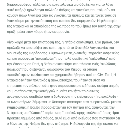
δημοσιογράφος, αλλά ως μια εσχατολογικά αισιόδοξη, και για το λόγο
αυτό υπήρξε ηρωίδα για πολλούς άνδρες και γυναίκες που τολμούν να
κάνουν πολύ λιγότερα από τις γνώσεις, τα πιστεύω και τις τύχες τους σε
έναν κόσμο με την κατάσταση του οποίου δεν συμφωνούν. Η φιλοσοφία
της Ντάρια και οι αποφάσεις της ως προς το πού έβαζε τον εαυτό της στην
πράξη μέσα στον κόσμο ήταν σε αρμονία.
Λίγο καιρό μετά την επιστροφή της, η Ντάρια σκοτώθηκε. Ένα βράδυ, δεν
πρόλαβε να επιστρέψει στο σπίτι της από το Φεστιβάλ Λογοτεχνίας και
Μουσικής της Παράδοσης. Σύμφωνα με τις ρωσικές υπηρεσίες ασφαλείας
και μια πρόσφατη "αποκάλυψη" που πολύ συμβατικά "καλύφθηκε" από
την Washington Post, η Ντάρια σκοτώθηκε στο πλαίσιο ενός "σκιώδους
πολέμου" που διεξήγαγαν δολοφόνοι του Κιέβου, οι οποίοι
εκπαιδεύτηκαν, οπλίστηκαν και χρηματοδοτήθηκαν από τη CIA. Γιατί; Η
Ντάρια δεν ήταν πολιτικός ή αξιωματούχος που ήταν σε θέση να
επηρεάσει τον πόλεμο, ούτε ήταν παρουσιάστρια ειδήσεων σε ώρα αιχμής
κουμαντάροντας την κοινή γνώμη, ούτε καν ήταν το διεθνώς
αναγνωρίσιμο σύμβολο που η δολοφονία της επίσπευσε - ή αποκάλυψε -
εκ των υστέρων. Σύμφωνα με διάφορες αναφορές των αμερικανικών μέσων
ενημέρωσης, η βόμβα προοριζόταν για τον πατέρα της, αφήνοντας την
Ντάρια ως μια "κλασική" περίπτωση "παράπλευρης απώλειας". Ίσως είμαι
προκατειλημμένος από πάθος, αλλά είμαι από εκείνους που πιστεύουν ότι
ο θάνατος της Ντάρια δεν ήταν ατύχημα. Η δολοφονία της είχε σκοπό να