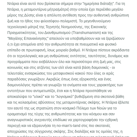
Ντάρια είναι αυτό που βρίσκεται σήμερα στην "ημερήσια διάταξη". Για τη
Ντάρια, η μεταμοντέρνα μήτρα/μάτριξ στην οποία έχει περιέλθει μεγάλο
μέρος της Δύσης είναι η απόλυτη αντίθεση προς την αυθεντική ανθρώπινη
ζωή και το ήθος του φιλοσόφου-πολεμιστή. Το μεγενθυνούμενο
τεχνολογικό μάτριξ της Τεχνητής Νοημοσύνης, της Εικονικής
Πραγματικότητας, του Διανθρωπισμού (Transhumanism) και της
"Μεγάλης Επανεκίνησης" απειλούν να υποβαθμίσουν και να ξεριζώσουν
ό,τι έχει απομείνει από την ανθρωπότητα σε πνευματικό και φυσικό
επίπεδο σε πρωτοφανή, ίσως μοιραίο βαθμό. Η Ντάρια πίστευε ακράδαντα
ότι οι τεχνολογικές και μη ανθρώπινες οντότητες, ταυτότητες, δυνάμεις και
προγράμματα που εισβάλλουν όλο και περισσότερο στη ζωή μας, στις
κοινωνίες και στις ατζέντες των ελίτ είναι κατά βάση δαιμονικές - οι
τελευταίες ενσαρκώσεις του μεταφυσικού κακού που όλες οι ιερές
παραδόσεις γνωρίζουν. Ακριβώς όπως ένας εξορκιστής και ένας
δαιμονολόγος πρέπει να γνωρίζει τα ονόματα και τους χαρακτήρες των
οντοτήτων που αντιμετωπίζει, έτσι και η Ντάρια προσπάθησε να
αποκαλύψει το "υλικό" και το "λογισμικό" βυθιζόμενη στα σκοτεινά βάθη
και τις κολασμένες αβύσσους της μεταμοντέρνας σκέψης. Η Ντάρια έβλεπε
τον εαυτό της ως στρατιώτη στον κοσμικό Πόλεμο των Νοών για το
οραματισμό της τύχης της ανθρωπότητας και του κόσμου και σαν
αναγνωριστικός ανιχνευτής επιδίωκε να χαρτογραφήσει την εχθρική
περιοχή και να εξερευνήσει τη no-man's-land στις πιο σκοτεινές
αποχρώσεις της σύγχρονης σκέψης. Στις διαλέξεις και τις ομιλίες της, η