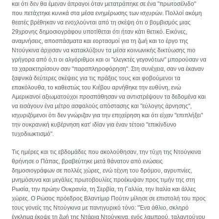
και ότι δεν θα έμεναν άπραγοι όταν μετατράπηκε σε ένα "πρωτοσέλιδο"
που πετάχτηκε κυνικά στα μέσα ενημέρωσης των ισχυρών. Πολλοί ακόμη
θεατές βρέθηκαν να ενοχλούνται από τη σκέψη ότι ο βομβισμός μιας
29χρονης δημοσιογράφου υποτίθεται ότι ήταν κάτι θετικό. Εικόνες,
αναμνήσεις, αποσπάσματα και εορτασμοί για τη ζωή και το έργο της
Ντούγκινα άρχισαν να κατακλύζουν τα μέσα κοινωνικής δικτύωσης πιο
γρήγορα από ό,τι οι αλγόριθμοι και οι "ελεγκτές γεγονότων" μπορούσαν να
τα χαρακτηρίσουν σαν "παραπληροφόρηση". Στη συνέχεια, σαν να έκαναν
ξαφνικά δεύτερες σκέψεις για τις πράξεις τους και φοβούμενοι τα
επακόλουθα, το καθεστώς του Κιέβου αρνήθηκε την ευθύνη, ενώ
Αμερικανοί αξιωματούχοι προσπάθησαν να αντιστρέψουν τα δεδομένα και
να εισάγουν ένα μέτρο ασφαλούς απόστασης και "εύλογης άρνησης",
ισχυριζόμενοι ότι δεν γνώριζαν για την επιχείρηση και ότι είχαν "επιπλήξει"
την ουκρανική κυβέρνηση κατ' ιδίαν για έναν τέτοιο "επικίνδυνο
τυχοδιωκτισμό".
Τις ημέρες και τις εβδομάδες που ακολούθησαν, την τύχη της Ντούγκινα
θρήνησε ο Πάπας, βραβεύτηκε μετά θάνατον από ενώσεις
δημοσιογράφων σε πολλές χώρες, ενώ τέχνη του δρόμου, αγρυπνίες,
μνημόσυνα και μεγάλες πρωτοβουλίες προέκυψαν προς τιμήν της στη
Ρωσία, την πρώην Ουκρανία, τη Σερβία, τη Γαλλία, την Ιταλία και άλλες
χώρες. Ο Ρώσος πρόεδρος Βλαντίμιρ Πούτιν μίλησε σε επιστολή του προς
τους γονείς της Ντούγκινα με πανηγυρικό τόνο: "Ένα άθλιο, σκληρό
έγκλημα έκοψε τη ζωή της Ντάρια Ντούγκινα, ενός λαμπρού, ταλαντούχου