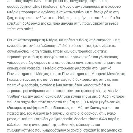
που τους οδηγεί ενάντια στο ρεύμα της σύγχρονης παγκόσμιας
δυσαρμονικής-τάξης ( (dis)order ). Μόνο όταν γνωρίσουμε τη φιλόσοφο
Ντάρια μπορούμε να αρχίσουμε να καταλαβαίνουμε τι έπαιζε ρόλο στη
ζωή, το έργο και τον θάνατο της Ντάρια, ποιο μήνυμα υποτίθεται ότι θα
έστελνε η δολοφονία της και ποιο μήνυμα στην πραγματικότητα έφερε
"πίσω στο σπίτι".
Για να κατανοήσουμε τη Ντάρια, θα πρέπει αμέσως να διευκρινίσουμε τι
εννοούμε με τον όρο "φιλόσοφος", διότι ο όρος αυτός έχει ανάμεικτες
συνδηλώσεις. Για τη Ντάρια, τίποτα δεν θα μπορούσε να απέχει
περισσότερο από τη φιλοσοφία από τους γνωσιακούς και γλωσσικούς
γρίφους που ζογκλάρουν στα περισσότερα πανεπιστημιακά τμήματα και
ακαδημαϊκά γραφεία. Η Ντάρια σπούδασε φιλοσοφία στο Κρατικό
Πανεπιστήμιο της Μόσχας και στο Πανεπιστήμιο του Μπορντό Μοντέν στη
Γαλλία, ο θάνατός της άφησε ημιτελές το διδακτορικό της στην αρχαία
πολιτική φιλοσοφία, ωστόσο η ίδια αστειευόταν διεισδυτικά ότι οι
περισσότεροι άνθρωποι που αποφοιτούν από φιλοσοφικές σχολές είναι
"ηλίθιοι" - με την αρχική αρχαιοελληνική έννοια της λέξης, δηλαδή κάποιος
που δεν ασχολείται ποτέ πέρα από τη μύτη του. Η Ντάρια μεγάλωσε και
εξάσκησε τη σκέψη των Παραδοσιακών, του Μάρτιν Χάιντεγκερ και του
πατέρα της, του Αλεξάντερ Ντούγκιν, οι οποίοι διδάσκουν ότι μεγάλο
μέρος αυτού που περνάει για "φιλοσοφία" δεν είναι τίποτε άλλο παρά η
αλλοίωση και η αντιστροφή της αυθεντικής φιλοσοφίας και
πνευματικότητας που κληροδότησαν οι αρχαίοι στοχαστές της Δύσης και