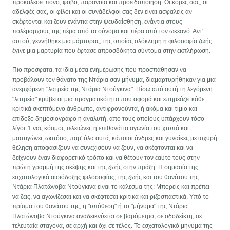
προκαλέσει πόνο, φόβο, παράνοια και προειδοποίηση: Οι κόρες σας, οι
αδελφές σας, οι φίλοι και οι συνάδελφοί σας δεν είναι ασφαλείς αν
σκέφτονται και ζουν ενάντια στην ψευδαίσθηση, ενάντια στους
πολέμαρχους της πέρα από τα σύνορα και πέρα από τον ωκεανό. Αντ'
αυτού, γεννήθηκε μια μάρτυρας, της οποίας ολόκληρη η φιλοσοφία ζωής
έγινε μια μαρτυρία που έφτασε απροσδόκητα σύντομα στην εκπλήρωση.
Πιο πρόσφατα, τα ίδια μέσα ενημέρωσης που προσπάθησαν να
προβάλουν τον θάνατο της Ντάρια σαν μήνυμα, διαμαρτυρήθηκαν για μια
ανερχόμενη "λατρεία της Ντάρια Ντούγκινα". Πίσω από αυτή τη λεγόμενη
"λατρεία" κρύβεται μια πραγματικότητα που αφορά και επηρεάζει κάθε
κριτικά σκεπτόμενο άνθρωπο, αντιφρονούντα, ή ακόμα και τίμιο και
επίδοξο δημοσιογράφο ή αναλυτή, από τους οποίους υπάρχουν τόσο
λίγοι. Ένας κόσμος τελειώνει, η επιθανάτια αγωνία του χτυπά και
μαστιγώνει, ωστόσο, παρ' όλα αυτά, κάποιοι άνδρες και γυναίκες με ισχυρή
θέληση αποφασίζουν να συνεχίσουν να ζουν, να σκέφτονται και να
δείχνουν έναν διαφορετικό τρόπο και να θέτουν τον εαυτό τους στην
πρώτη γραμμή της σκέψης και της ζωής στην πράξη. Η σημασία της
εσχατολογικά αισιόδοξης φιλοσοφίας, της ζωής και του θανάτου της
Ντάρια Πλατώνοβα Ντούγκινα είναι το κάλεσμα της: Μπορείς και πρέπει
να ζεις, να αγωνίζεσαι και να σκέφτεσαι κριτικά και ριζοσπαστικά. Υπό το
πρίσμα του θανάτου της, η "υπόθεση" ή το "μήνυμα" της Ντάρια
Πλατώνοβα Ντούγκινα αναδεικνύεται σε βαρόμετρο, σε οδοδείκτη, σε
τελευταία σταγόνα, σε αρχή και όχι σε τέλος. Το εσχατολογικό μήνυμα της