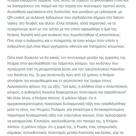
Ντάρια ενθάρρυνε διαρκώς τους νέους να πάρουν τα φιλοσοφικά όπλα και
να διαπεράσουν τον παλμό και την πορεία του πολιτισμού προτού αυτός
διολισθήσει αμετάκλητα στις δυστοπίες που μοιάζουν με cyberpunk, με
QR-coded, με συλλογή δεδομένων που σχεδιάζονται σήμερα στη Silicon
Valley, στο Νταβός και αλλού. Είναι απαίσιο, αλλά σημαντικό, να το
συγκρίνουμε αυτό με τον τρόπο με τον οποίο αφαιρέθηκε η ζωή της
Ντάρια, δηλαδή από μια συσκευή που πυροδοτήθηκε εξ αποστάσεως:
Πού είναι ο άνθρωπος και ο πολεμιστής σε έναν κόσμο στον οποίο η
ανθρώπινη ζωή είναι θέμα αγγίγματος οθονών και πατήματος κουμπιών;
Ούτε είναι δύσκολο να δει κανείς τον συντονισμό μεταξύ της έμφασης της
Ντάρια στην ψευδαίσθηση του παρόντος κόσμου, του κινδύνου που
προέρχεται από τη μεταμοντέρνα Δύση, και του (γεω)πολιτικού πλαισίου
του θανάτου της. Σε μια συνέντευξη πριν από 10 χρόνια, η Ντάρια
συνόψισε την κοσμοθεωρία και το γεωπολιτικό της όραμα στους
Αμερικανούς φίλους της ως εξής: "για εμάς, η αλήθεια είναι ο πολυπολικός
κόσμος, η ανθισμένη ποικιλία διαφορετικών πολιτισμών και παραδόσεων".
Με άλλα λόγια, η Ντάρια πίστευε -ή μάλλον ήξερε- ότι η
αμερικανοκρατούμενη παγκόσμια δυσαρμονική-τάξη που εγκαθιδρύθηκε
μετά το τέλος του Ψυχρού Πολέμου, και γενικότερα η δυτικοκρατούμενη
παγκόσμια δυσαρμονική-τάξη των τελευταίων αιώνων, ήταν προορισμένη
να καταρρεύσει. Επιπλέον, ακολουθώντας τον πατέρα της, η Ντάρια
πίστευε -ή μάλλον ήξερε- ότι η χώρα της, η Ρωσία, ένας ηπειρωτικής
κλίμακας πολυεθνοτικός πολιτισμός μεταξύ Ανατολής και Δύσης, είχε να