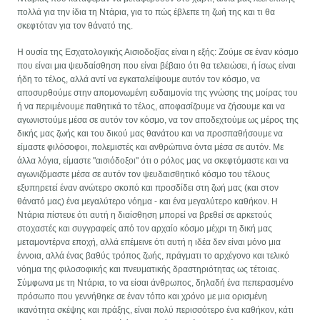
πολλά για την ίδια τη Ντάρια, για το πώς έβλεπε τη ζωή της και τι θα
σκεφτόταν για τον θάνατό της.
Η ουσία της Εσχατολογικής Αισιοδοξίας είναι η εξής: Ζούμε σε έναν κόσμο
που είναι μια ψευδαίσθηση που είναι βέβαιο ότι θα τελειώσει, ή ίσως είναι
ήδη το τέλος, αλλά αντί να εγκαταλείψουμε αυτόν τον κόσμο, να
αποσυρθούμε στην απομονωμένη ευδαιμονία της γνώσης της μοίρας του
ή να περιμένουμε παθητικά το τέλος, αποφασίζουμε να ζήσουμε και να
αγωνιστούμε μέσα σε αυτόν τον κόσμο, να τον αποδεχτούμε ως μέρος της
δικής μας ζωής και του δικού μας θανάτου και να προσπαθήσουμε να
είμαστε φιλόσοφοι, πολεμιστές και ανθρώπινα όντα μέσα σε αυτόν. Με
άλλα λόγια, είμαστε "αισιόδοξοι" ότι ο ρόλος μας να σκεφτόμαστε και να
αγωνιζόμαστε μέσα σε αυτόν τον ψευδαισθητικό κόσμο του τέλους
εξυπηρετεί έναν ανώτερο σκοπό και προσδίδει στη ζωή μας (και στον
θάνατό μας) ένα μεγαλύτερο νόημα - και ένα μεγαλύτερο καθήκον. Η
Ντάρια πίστευε ότι αυτή η διαίσθηση μπορεί να βρεθεί σε αρκετούς
στοχαστές και συγγραφείς από τον αρχαίο κόσμο μέχρι τη δική μας
μεταμοντέρνα εποχή, αλλά επέμεινε ότι αυτή η ιδέα δεν είναι μόνο μια
έννοια, αλλά ένας βαθύς τρόπος ζωής, πράγματι το αρχέγονο και τελικό
νόημα της φιλοσοφικής και πνευματικής δραστηριότητας ως τέτοιας.
Σύμφωνα με τη Ντάρια, το να είσαι άνθρωπος, δηλαδή ένα πεπερασμένο
πρόσωπο που γεννήθηκε σε έναν τόπο και χρόνο με μια ορισμένη
ικανότητα σκέψης και πράξης, είναι πολύ περισσότερο ένα καθήκον, κάτι