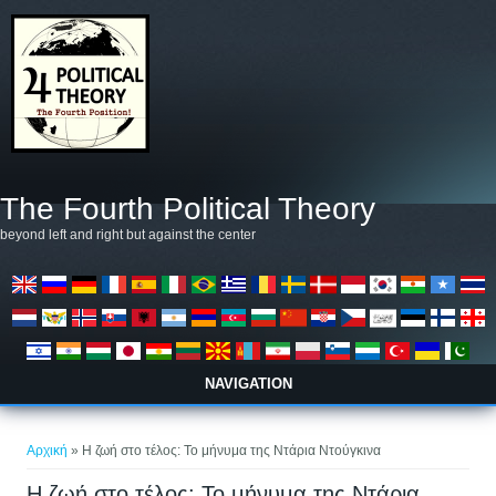
Παράκαμψη προς το κυρίως περιεχόμενο
The Fourth Political Theory
beyond left and right but against the center
NAVIGATION
Είστε εδώ
Αρχική
» Η ζωή στο τέλος: Το μήνυμα της Ντάρια Ντούγκινα
Η ζωή στο τέλος: Το μήνυμα της Ντάρια