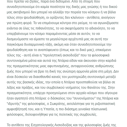
που πρέπει να ζήσεις, παρά ένα δεδομένο. Από τη στιγμή που
συνειδητοποιούμε ότι καμία ποσότητα της δικής μας γνώσης ή του δικού
μας ακτιβισμού δεν μπορεί να αλλάξει την πορεία του κόσμου ή να βάλει
τέλος στην ψευδαίσθηση, οι ορίζοντες δεν κλείνουν - αντίθετα, ανοίγουν
για πρώτη φορά. Το να επιμένουμε κόντρα στο ρεύμα, το να αγωνιζόμαστε
ενάντια σε όλες τις πιθανότητες, το να σκεφτόμαστε το αδιανόητο, το να
υπερβαίνουμε τον κόσμο παραμένοντας μέσα σε αυτόν, το να
δεσμευόμαστε να είμαστε τα μεγαλύτερα αρχέτυπά μας σε αυτή την
παγκόσμια δυσαρμονική-τάξη, ακόμη και όταν συνειδητοποιούμε την
ψευδαίσθηση και το αναπόφευκτο (όπως και το δικό μας), επικείμενο
τέλος της - αυτή είναι η "προληπτική αισιοδοξία" που τα φιλοσοφικά
συντονισμένα μάτια και αυτιά της Ντάρια είδαν και άκουσαν στην καρδιά
της πραγματικότητας μιας αφυπνισμένης, αντιφρονούσας ανθρώπινης
ζωής που μπορεί να βρει τη δική της ανώτερη αρμονία μέσα στη μάχη. Δεν
είναι δύσκολο να διαισθανθεί κανείς τον μυστηριώδη συντονισμό μεταξύ
αυτής της βασικής ιδέας, την οποία η Ντάρια προσπαθούσε να βάλει σε
λέξεις και πράξεις, και του συμβολικού νοήματος του θανάτου της. Στην
πραγματικότητα, υπάρχει προηγούμενο στον αρχαίο κόσμο που σίγουρα
ήταν αγαπητό στη Ντάρια: ο δάσκαλος του "συνονόματου" της Ντάρια και
"ιδρυτής" της φιλοσοφίας, ο Σωκράτης, εκτελέστηκε για τη ριζοσπαστική
αμφισβήτησή του, και η Υπατία, η πιο διάσημη γυναίκα πλατωνική
φιλόσοφος, δολοφονήθηκε για τις πολιτικές της συμβουλές.
Το αντίθετο της Εσχατολογικής Αισιοδοξίας και της φιλοσοφίας ζωής της