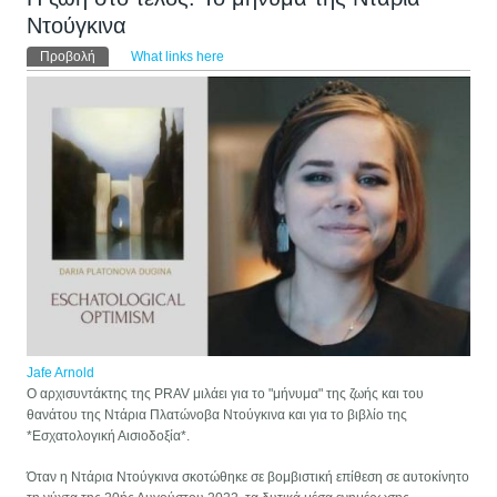
Ντούγκινα
Πρωτεύουσες καρτέλες
Προβολή
(ενεργή καρτέλα)
What links here
Jafe Arnold
Ο αρχισυντάκτης της PRAV μιλάει για το "μήνυμα" της ζωής και του
θανάτου της Ντάρια Πλατώνοβα Ντούγκινα και για το βιβλίο της
*Εσχατολογική Αισιοδοξία*.
Όταν η Ντάρια Ντούγκινα σκοτώθηκε σε βομβιστική επίθεση σε αυτοκίνητο