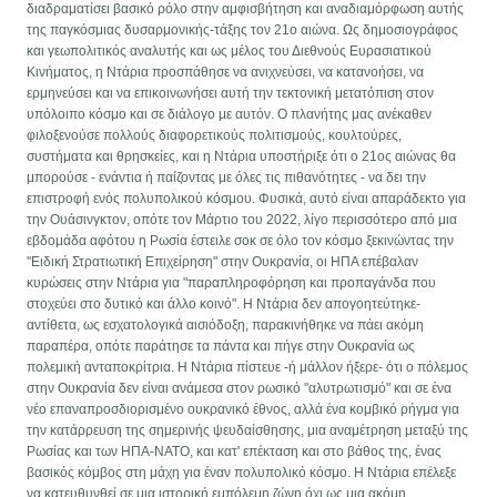
διαδραματίσει βασικό ρόλο στην αμφισβήτηση και αναδιαμόρφωση αυτής
της παγκόσμιας δυσαρμονικής-τάξης τον 21ο αιώνα. Ως δημοσιογράφος
και γεωπολιτικός αναλυτής και ως μέλος του Διεθνούς Ευρασιατικού
Κινήματος, η Ντάρια προσπάθησε να ανιχνεύσει, να κατανοήσει, να
ερμηνεύσει και να επικοινωνήσει αυτή την τεκτονική μετατόπιση στον
υπόλοιπο κόσμο και σε διάλογο με αυτόν. Ο πλανήτης μας ανέκαθεν
φιλοξενούσε πολλούς διαφορετικούς πολιτισμούς, κουλτούρες,
συστήματα και θρησκείες, και η Ντάρια υποστήριξε ότι ο 21ος αιώνας θα
μπορούσε - ενάντια ή παίζοντας με όλες τις πιθανότητες - να δει την
επιστροφή ενός πολυπολικού κόσμου. Φυσικά, αυτό είναι απαράδεκτο για
την Ουάσινγκτον, οπότε τον Μάρτιο του 2022, λίγο περισσότερο από μια
εβδομάδα αφότου η Ρωσία έστειλε σοκ σε όλο τον κόσμο ξεκινώντας την
"Ειδική Στρατιωτική Επιχείρηση" στην Ουκρανία, οι ΗΠΑ επέβαλαν
κυρώσεις στην Ντάρια για "παραπληροφόρηση και προπαγάνδα που
στοχεύει στο δυτικό και άλλο κοινό". Η Ντάρια δεν απογοητεύτηκε-
αντίθετα, ως εσχατολογικά αισιόδοξη, παρακινήθηκε να πάει ακόμη
παραπέρα, οπότε παράτησε τα πάντα και πήγε στην Ουκρανία ως
πολεμική ανταποκρίτρια. Η Ντάρια πίστευε -ή μάλλον ήξερε- ότι ο πόλεμος
στην Ουκρανία δεν είναι ανάμεσα στον ρωσικό "αλυτρωτισμό" και σε ένα
νέο επαναπροσδιορισμένο ουκρανικό έθνος, αλλά ένα κομβικό ρήγμα για
την κατάρρευση της σημερινής ψευδαίσθησης, μια αναμέτρηση μεταξύ της
Ρωσίας και των ΗΠΑ-ΝΑΤΟ, και κατ' επέκταση και στο βάθος της, ένας
βασικός κόμβος στη μάχη για έναν πολυπολικό κόσμο. Η Ντάρια επέλεξε
να κατευθυνθεί σε μια ιστορική εμπόλεμη ζώνη όχι ως μια ακόμη