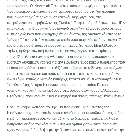
τη νύχτα της 20ής Αυγούστου 2022, τα δυτικά μέσα ενημέρωσης
πανηγύρισαν. Οι New York Times έσπευσαν να αναφέρουν την απώλεια
"ενός ρωσικού γερακιού που καταφερόταν εναντίον της "παγκόσμιας
ηγεμονίας" της Δύσης" και "μιας ανερχόμενης φιγούρας στο
υπερεθνικιστικό περιβάλλον της Ρωσίας". Το κρατικό ραδιόφωνο των ΗΠΑ
αποκάλεσε την Ντούγκινα "προπαγανδίστρια" και έδωσε το λόγο σε έναν
εμπειρογνώμονα που διακήρυξε ότι ο θάνατός της ουσιαστικά έστειλε το
"μήνυμα" ότι κανείς δεν πρέπει να αισθάνεται ασφαλής από αντίποινα. Σε
ένα βίντεο που διέρρευσε πρόσφατα, η Σάρα (το γένος Μάικλ) Άστον-
Σιρίλο, πρώην πολιτική πράκτορας του Λας Βέγκας και ακτιβίστρια
τρανσέξουαλ που έγινε η αγγλόφωνη εκπρόσωπος των ουκρανικών
ενόπλων δυνάμεων, χάρηκε για την εξόντωση "ενός κακού πλάσματος που
πέθανε έναν θάνατο που του άξιζε" και επέμεινε ότι η δολοφονία αμάχων
παραμένει μια νόμιμη και ζωτικής σημασίας στρατηγική στο τραπέζι. Με
άλλα λόγια, καθώς ο καπνός καθάριζε, έπρεπε να "γίνει κατανοητό" ότι η
"υπόθεση" της Ντάρια Ντούγκινα, κόρης του κορυφαίου Ρώσου
γεωπολιτικού και "πιο επικίνδυνου φιλοσόφου στον κόσμο", Αλεξάντερ
Ντούγκιν, υποτίθεται ότι ήταν ένα ηχηρό και σαφές, "επιτυχημένο" μήνυμα.
Πολύ σύντομα, ωστόσο, το μήνυμα που εξέπεμψε ο θάνατος της
Ντούγκινα άρχισε να αποδεικνύεται αντίθετο από το επιδιωκόμενο, καθώς
η είδηση προκάλεσε σοκ και καταδίκη από διάφορες πλευρές. Χιλιάδες
άνθρωποι σε όλο τον κόσμο σηκώθηκαν όρθιοι για να καταθέσουν ότι
είχαν γνωρίσει ή δουλέψει με την Ντούγκινα, ότι εμπνεύστηκαν από αυτήν