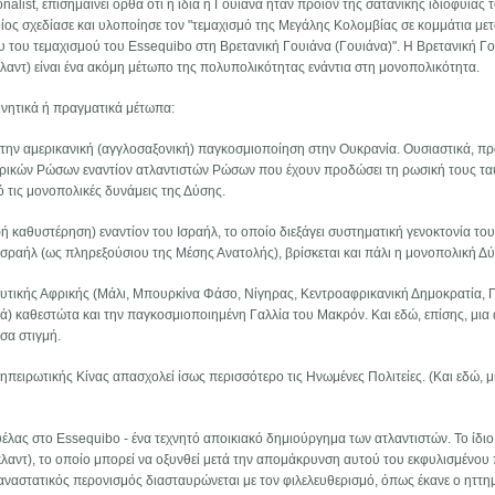
alist, επισημαίνει ορθά ότι η ίδια η Γουιάνα ήταν προϊόν της σατανικής ιδιοφυΐας 
ος σχεδίασε και υλοποίησε τον "τεμαχισμό της Μεγάλης Κολομβίας σε κομμάτια μετ
του τεμαχισμού του Essequibo στη Βρετανική Γουιάνα (Γουιάνα)". Η Βρετανική Γο
κλαντ) είναι ένα ακόμη μέτωπο της πολυπολικότητας ενάντια στη μονοπολικότητα.
υνητικά ή πραγματικά μέτωπα:
ι την αμερικανική (αγγλοσαξονική) παγκοσμιοποίηση στην Ουκρανία. Ουσιαστικά, πρ
ορικών Ρώσων εναντίον ατλαντιστών Ρώσων που έχουν προδώσει τη ρωσική τους τα
ό τις μονοπολικές δυνάμεις της Δύσης.
ή καθυστέρηση) εναντίον του Ισραήλ, το οποίο διεξάγει συστηματική γενοκτονία το
σραήλ (ως πληρεξούσιου της Μέσης Ανατολής), βρίσκεται και πάλι η μονοπολική Δ
Δυτικής Αφρικής (Μάλι, Μπουρκίνα Φάσο, Νίγηρας, Κεντροαφρικανική Δημοκρατία, 
κά) καθεστώτα και την παγκοσμιοποιημένη Γαλλία του Μακρόν. Και εδώ, επίσης, μια
σα στιγμή.
 ηπειρωτικής Κίνας απασχολεί ίσως περισσότερο τις Ηνωμένες Πολιτείες. (Και εδώ, 
έλας στο Essequibo - ένα τεχνητό αποικιακό δημιούργημα των ατλαντιστών. Το ίδιο 
λαντ), το οποίο μπορεί να οξυνθεί μετά την απομάκρυνση αυτού του εκφυλισμένου
παναστατικός περονισμός διασταυρώνεται με τον φιλελευθερισμό, όπως έκανε ο ηττη