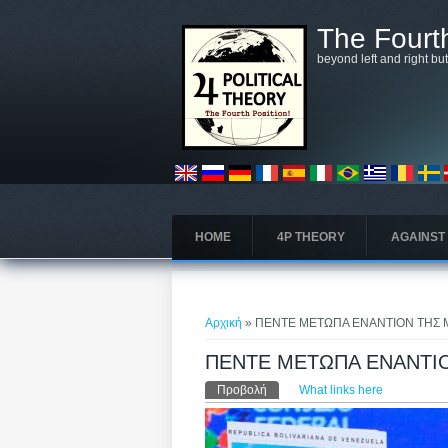
Παράκαμψη προς το κυρίως περιεχόμενο
The Fourth
beyond left and right bu
HOME
4P THEORY
AGAINST
Είστε εδώ
Αρχική
» ΠΕΝΤΕ ΜΕΤΩΠΑ ΕΝΑΝΤΙΟΝ ΤΗΣ
ΠΕΝΤΕ ΜΕΤΩΠΑ ΕΝΑΝΤΙ
Πρωτεύουσες καρτέλε
Προβολή
(ενεργή καρτέλα)
What links here