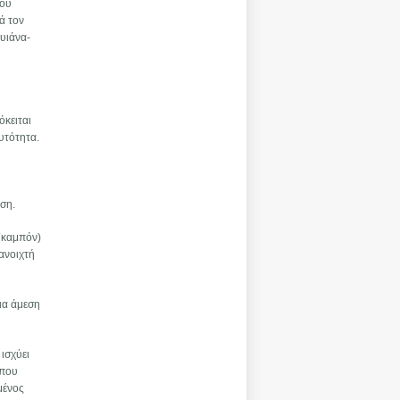
του
ά τον
υιάνα-
όκειται
υτότητα.
υ
ύση.
Γκαμπόν)
 ανοιχτή
μια άμεση
ισχύει
 που
μένος