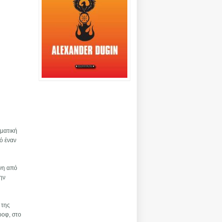
ωματική
ό έναν
ενη από
την
 της
ροφ, στο