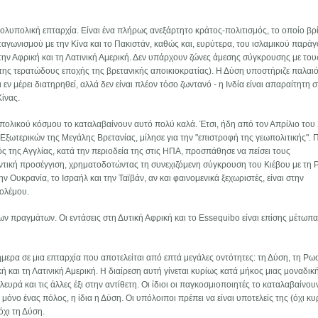
ν πολυπολική επταρχία. Είναι ένα πλήρως ανεξάρτητο κράτος-πολιτισμός, το οποίο βρ
αγωνισμού με την Κίνα και το Πακιστάν, καθώς και, ευρύτερα, του ισλαμικού παράγ
, την Αφρική και τη Λατινική Αμερική. Δεν υπάρχουν ζώνες άμεσης σύγκρουσης με του
της τερατώδους εποχής της βρετανικής αποικιοκρατίας). Η Δύση υποστήριζε παλαιό
 εν μέρει διατηρηθεί, αλλά δεν είναι πλέον τόσο ζωντανό - η Ινδία είναι απαραίτητη 
Κίνας.
νοπολικού κόσμου το καταλαβαίνουν αυτό πολύ καλά. Έτσι, ήδη από τον Απρίλιο του
 Εξωτερικών της Μεγάλης Βρετανίας, μίλησε για την "επιστροφή της γεωπολιτικής". 
της Αγγλίας, κατά την περιοδεία της στις ΗΠΑ, προσπάθησε να πείσει τους
τική προσέγγιση, χρηματοδοτώντας τη συνεχιζόμενη σύγκρουση του Κιέβου με τη Ρ
ην Ουκρανία, το Ισραήλ και την Ταϊβάν, αν και φαινομενικά ξεχωριστές, είναι στην
πολέμου.
ων πραγμάτων. Οι εντάσεις στη Δυτική Αφρική και το Essequibo είναι επίσης μέτωπα
μερα σε μια επταρχία που αποτελείται από επτά μεγάλες οντότητες: τη Δύση, τη Ρωσ
ική και τη Λατινική Αμερική. Η διαίρεση αυτή γίνεται κυρίως κατά μήκος μιας μοναδικ
ευρά και τις άλλες έξι στην αντίθετη. Οι ίδιοι οι παγκοσμιοποιητές το καταλαβαίνου
μόνο ένας πόλος, η ίδια η Δύση. Οι υπόλοιποι πρέπει να είναι υποτελείς της (όχι κυ
όχι τη Δύση.