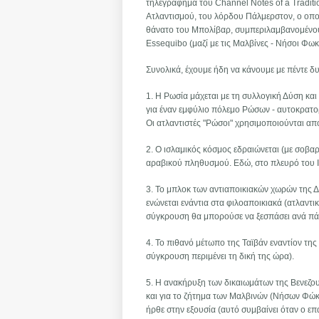
τηλεγράφημά του Channel Notes of a Tradition
Ατλαντισμού, του λόρδου Πάλμερστον, ο οποί
θάνατο του Μπολίβαρ, συμπεριλαμβανομένου 
Essequibo (μαζί με τις Μαλβίνες - Νήσοι Φω
Συνολικά, έχουμε ήδη να κάνουμε με πέντε δ
1. Η Ρωσία μάχεται με τη συλλογική Δύση κα
για έναν εμφύλιο πόλεμο Ρώσων - αυτοκρατ
Οι ατλαντιστές "Ρώσοι" χρησιμοποιούνται απ
2. Ο ισλαμικός κόσμος εδραιώνεται (με σοβαρ
αραβικού πληθυσμού. Εδώ, στο πλευρό του Ι
3. Το μπλοκ των αντιαποικιακών χωρών της 
ενώνεται ενάντια στα φιλοαποικιακά (ατλαντι
σύγκρουση θα μπορούσε να ξεσπάσει ανά πά
4. Το πιθανό μέτωπο της Ταϊβάν εναντίον της
σύγκρουση περιμένει τη δική της ώρα).
5. Η ανακήρυξη των δικαιωμάτων της Βενεζου
και για το ζήτημα των Μαλβινών (Νήσων Φώκ
ήρθε στην εξουσία (αυτό συμβαίνει όταν ο ε