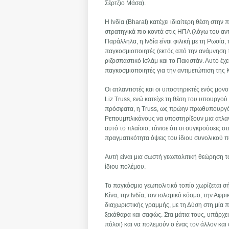
Σέρτζιο Μάσα).
Η Ινδία (Bharat) κατέχει ιδιαίτερη θέση στη
στρατηγικά πιο κοντά στις ΗΠΑ (λόγω του αντ
Παράλληλα, η Ινδία είναι φιλική με τη Ρωσία
παγκοσμιοποιητές (εκτός από την ανάμνηση 
ριζοσπαστικό Ισλάμ και το Πακιστάν. Αυτό έχει
παγκοσμιοποιητές για την αντιμετώπιση της 
Οι ατλαντιστές και οι υποστηρικτές ενός μο
Liz Truss, ενώ κατείχε τη θέση του υπουργού
πρόσφατα, η Truss, ως πρώην πρωθυπουργός 
Ρεπουμπλικάνους να υποστηρίξουν μια ατλαν
αυτό το πλαίσιο, τόνισε ότι οι συγκρούσεις στ
πραγματικότητα όψεις του ίδιου συνολικού 
Αυτή είναι μια σωστή γεωπολιτική θεώρηση τ
ίδιου πολέμου.
Το παγκόσμιο γεωπολιτικό τοπίο χωρίζεται σή
Κίνα, την Ινδία, τον ισλαμικό κόσμο, την Αφρ
διαχωριστικής γραμμής, με τη Δύση στη μία πλ
ξεκάθαρα και σαφώς. Στα μάτια τους, υπάρχει 
πόλοι) και να πολεμούν ο ένας τον άλλον και 