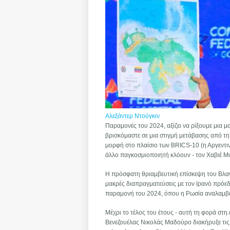
Αλεξάντερ Ντούγκιν
Παραμονές του 2024, αξίζει να ρίξουμε μια μα
βρισκόμαστε σε μια στιγμή μετάβασης από τ
μορφή στο πλαίσιο των BRICS-10 (η Αργεντιν
άλλο παγκοσμιοποιητή κλόουν - τον Χαβιέ Μιλ
Η πρόσφατη θριαμβευτική επίσκεψη του Βλαν
μακρές διαπραγματεύσεις με τον Ιρανό πρόεδ
παραμονή του 2024, όπου η Ρωσία αναλαμβά
Μέχρι το τέλος του έτους - αυτή τη φορά στ
Βενεζουέλας Νικολάς Μαδούρο διακήρυξε τις