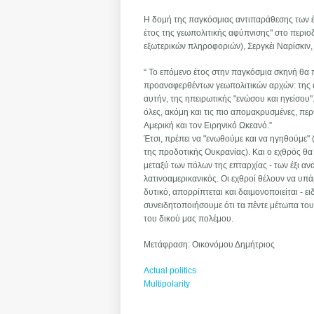
Η δομή της παγκόσμιας αντιπαράθεσης των έξ
έτος της γεωπολιτικής αφύπνισης" στο περιο
εξωτερικών πληροφοριών), Σεργκέι Ναρίσκιν,
“ Το επόμενο έτος στην παγκόσμια σκηνή θα
προαναφερθέντων γεωπολιτικών αρχών: της αγγ
αυτήν, της ηπειρωτικής "ενώσου και ηγείσο
όλες, ακόμη και τις πιο απομακρυσμένες, περ
Αμερική και τον Ειρηνικό Ωκεανό.”
Έτσι, πρέπει να "ενωθούμε και να ηγηθούμε"
της προδοτικής Ουκρανίας). Και ο εχθρός θα 
μεταξύ των πόλων της επταρχίας - των έξι ανα
λατινοαμερικανικός. Οι εχθροί θέλουν να υπ
δυτικό, απορρίπτεται και δαιμονοποιείται - 
συνειδητοποιήσουμε ότι τα πέντε μέτωπα του
του δικού μας πολέμου.
Μετάφραση: Οικονόμου Δημήτριος
Actual politics
Multipolarity