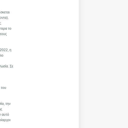
ίσκεται
οντα).
ς
τερα το
στους
 2022, η
Πιο
ωσία. Σε
 του
ία, την
ής
ν αυτό
ρίαρχοι