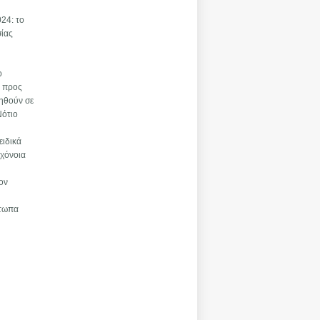
024: το
σίας
ο
ς προς
ρηθούν σε
Νότιο
ειδικά
ιχόνοια
τον
έτωπα