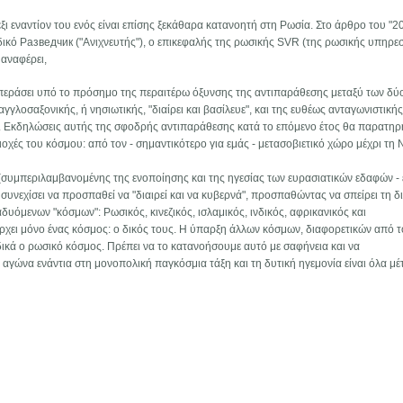
ι εναντίον του ενός είναι επίσης ξεκάθαρα κατανοητή στη Ρωσία. Στο άρθρο του "2
δικό Разведчик ("Ανιχνευτής"), ο επικεφαλής της ρωσικής SVR (της ρωσικής υπηρε
 αναφέρει,
 περάσει υπό το πρόσημο της περαιτέρω όξυνσης της αντιπαράθεσης μεταξύ των δύ
λοσαξονικής, ή νησιωτικής, "διαίρει και βασίλευε", και της ευθέως ανταγωνιστική
υ". Εκδηλώσεις αυτής της σφοδρής αντιπαράθεσης κατά το επόμενο έτος θα παρατη
ιοχές του κόσμου: από τον - σημαντικότερο για εμάς - μετασοβιετικό χώρο μέχρι τη 
 (συμπεριλαμβανομένης της ενοποίησης και της ηγεσίας των ευρασιατικών εδαφών - 
συνεχίσει να προσπαθεί να "διαιρεί και να κυβερνά", προσπαθώντας να σπείρει τη δ
δυόμενων "κόσμων": Ρωσικός, κινεζικός, ισλαμικός, ινδικός, αφρικανικός και
άρχει μόνο ένας κόσμος: ο δικός τους. H ύπαρξη άλλων κόσμων, διαφορετικών από 
ειδικά ο ρωσικό κόσμος. Πρέπει να το κατανοήσουμε αυτό με σαφήνεια και να
 αγώνα ενάντια στη μονοπολική παγκόσμια τάξη και τη δυτική ηγεμονία είναι όλα μ