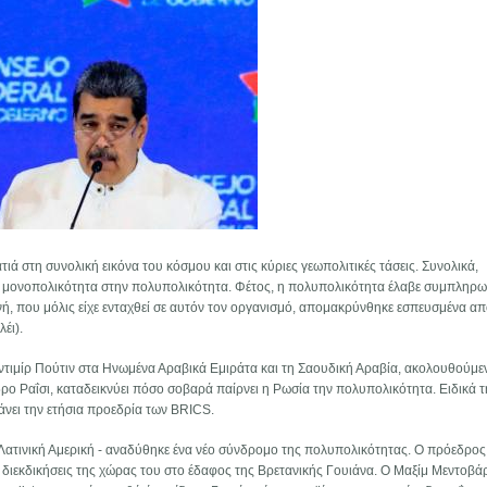
τιά στη συνολική εικόνα του κόσμου και στις κύριες γεωπολιτικές τάσεις. Συνολικά,
η μονοπολικότητα στην πολυπολικότητα. Φέτος, η πολυπολικότητα έλαβε συμπληρ
ή, που μόλις είχε ενταχθεί σε αυτόν τον οργανισμό, απομακρύνθηκε εσπευσμένα απ
έι).
τιμίρ Πούτιν στα Ηνωμένα Αραβικά Εμιράτα και τη Σαουδική Αραβία, ακολουθούμ
ρο Ραΐσι, καταδεικνύει πόσο σοβαρά παίρνει η Ρωσία την πολυπολικότητα. Ειδικά 
νει την ετήσια προεδρία των BRICS.
η Λατινική Αμερική - αναδύθηκε ένα νέο σύνδρομο της πολυπολικότητας. Ο πρόεδρος
 διεκδικήσεις της χώρας του στο έδαφος της Βρετανικής Γουιάνα. Ο Μαξίμ Μεντοβά