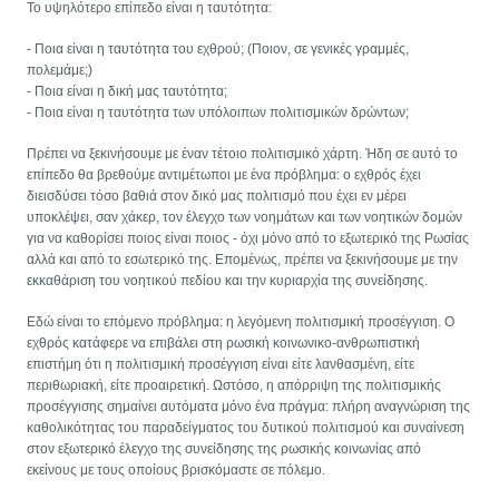
Το υψηλότερο επίπεδο είναι η ταυτότητα:
- Ποια είναι η ταυτότητα του εχθρού; (Ποιον, σε γενικές γραμμές,
πολεμάμε;)
- Ποια είναι η δική μας ταυτότητα;
- Ποια είναι η ταυτότητα των υπόλοιπων πολιτισμικών δρώντων;
Πρέπει να ξεκινήσουμε με έναν τέτοιο πολιτισμικό χάρτη. Ήδη σε αυτό το
επίπεδο θα βρεθούμε αντιμέτωποι με ένα πρόβλημα: ο εχθρός έχει
διεισδύσει τόσο βαθιά στον δικό μας πολιτισμό που έχει εν μέρει
υποκλέψει, σαν χάκερ, τον έλεγχο των νοημάτων και των νοητικών δομών
για να καθορίσει ποιος είναι ποιος - όχι μόνο από το εξωτερικό της Ρωσίας
αλλά και από το εσωτερικό της. Επομένως, πρέπει να ξεκινήσουμε με την
εκκαθάριση του νοητικού πεδίου και την κυριαρχία της συνείδησης.
Εδώ είναι το επόμενο πρόβλημα: η λεγόμενη πολιτισμική προσέγγιση. Ο
εχθρός κατάφερε να επιβάλει στη ρωσική κοινωνικο-ανθρωπιστική
επιστήμη ότι η πολιτισμική προσέγγιση είναι είτε λανθασμένη, είτε
περιθωριακή, είτε προαιρετική. Ωστόσο, η απόρριψη της πολιτισμικής
προσέγγισης σημαίνει αυτόματα μόνο ένα πράγμα: πλήρη αναγνώριση της
καθολικότητας του παραδείγματος του δυτικού πολιτισμού και συναίνεση
στον εξωτερικό έλεγχο της συνείδησης της ρωσικής κοινωνίας από
εκείνους με τους οποίους βρισκόμαστε σε πόλεμο.