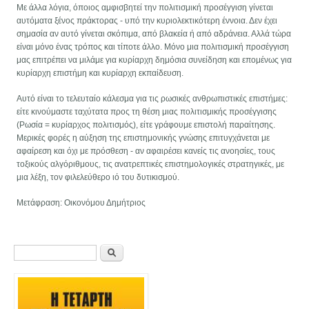
Με άλλα λόγια, όποιος αμφισβητεί την πολιτισμική προσέγγιση γίνεται
αυτόματα ξένος πράκτορας - υπό την κυριολεκτικότερη έννοια. Δεν έχει
σημασία αν αυτό γίνεται σκόπιμα, από βλακεία ή από αδράνεια. Αλλά τώρα
είναι μόνο ένας τρόπος και τίποτε άλλο. Μόνο μια πολιτισμική προσέγγιση
μας επιτρέπει να μιλάμε για κυρίαρχη δημόσια συνείδηση και επομένως για
κυρίαρχη επιστήμη και κυρίαρχη εκπαίδευση.
Αυτό είναι το τελευταίο κάλεσμα για τις ρωσικές ανθρωπιστικές επιστήμες:
είτε κινούμαστε ταχύτατα προς τη θέση μιας πολιτισμικής προσέγγισης
(Ρωσία = κυρίαρχος πολιτισμός), είτε γράφουμε επιστολή παραίτησης.
Μερικές φορές η αύξηση της επιστημονικής γνώσης επιτυγχάνεται με
αφαίρεση και όχι με πρόσθεση - αν αφαιρέσει κανείς τις ανοησίες, τους
τοξικούς αλγόριθμους, τις ανατρεπτικές επιστημολογικές στρατηγικές, με
μια λέξη, τον φιλελεύθερο ιό του δυτικισμού.
Μετάφραση: Οικονόμου Δημήτριος
Φόρμα αναζήτησης
Αναζήτηση