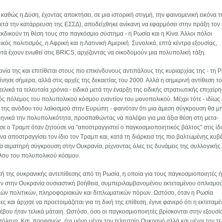
αθώς η Δύση, έχοντας αποκτήσει, σε μια ιστορική στιγμή, την φαινομενική εικόνα τ
ετά την κατάρρευση της ΕΣΣΔ), αποδείχθηκε ανίκανη να εφαρμόσει στην πράξη τον 
ιεκδικούν τη θέση τους στο παγκόσμιο σύστημα - η Ρωσία και η Κίνα. Άλλοι πόλοι
μικός πολιτισμός, η Αφρική και η Λατινική Αμερική. Συνολικά, επτά κέντρα εξουσίας,
ά έχουν ενωθεί στις BRICS, αρχίζοντας να οικοδομούν μια πολυπολική τάξη.
νία της και επιτίθεται στους πιο επικίνδυνους αντιπάλους της κυριαρχίας της - τη 
κίνησε σήμερα, αλλά στις αρχές της δεκαετίας του 2000. Αλλά η σημερινή αντίθεση τ
ικά τα τελευταία χρόνια - ειδικά μετά την έναρξη της ειδικής στρατιωτικής επιχείρ
ός πόλεμος του πολυπολικού κόσμου εναντίον του μονοπολικού. Μέχρι τότε - ιδίως 
 της ανόδου του λαϊκισμού στην Ευρώπη - φαινόταν ότι μια άμεση σύγκρουση θα 
ρηνικά την πολυπολικότητα, προσπαθώντας να παλέψει για μια άξια θέση στη μετα-
ε ο Τραμπ όταν ζητούσε να "αποστραγγιστεί ο παγκοσμιοποιητικός βάλτος" στις ίδι
να αποστραγγίσει τον ίδιο τον Τραμπ και, κατά τη διάρκεια της πιο βαλτωμένης κυ
α αιματηρή σύγκρουση στην Ουκρανία, ρίχνοντας όλες τις δυνάμεις της συλλογικής
όλου του πολυπολικού κόσμου.
ή της ουκρανικής αντεπίθεσης από τη Ρωσία, η οποία για τους παγκοσμιοποιητές ή
ν στην Ουκρανία ουσιαστική βοήθεια, συμπεριλαμβανομένου εκτεταμένου οπλισμού
κών πολιτικών, πληροφοριακών και διπλωματικών πόρων. Ωστόσο, όταν η Ρωσία
ς και άρχισε να προετοιμάζεται για τη δική της επίθεση, έγινε φανερό ότι η εκτεταμέ
βου ήταν τελικά μάταιη. Ωστόσο, όσο οι παγκοσμιοποιητές βρίσκονται στην εξουσί
όλεμο. Και, προφανώς, όχι μόνο μέχρι τον τελευταίο Ουκρανό αλλά και μέχρι τον τε