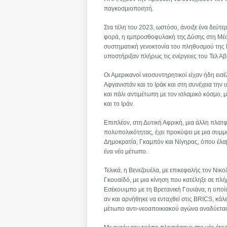
παγκοσμιοποιητή.
Στα τέλη του 2023, ωστόσο, άνοιξε ένα δεύτ
φορά, η εμπροσθοφυλακή της Δύσης στη Μέση
συστηματική γενοκτονία του πληθυσμού της 
υποστήριξαν πλήρως τις ενέργειες του Τελ Αβ
Οι Αμερικανοί νεοσυντηρητικοί είχαν ήδη εισέ
Αφγανιστάν και το Ιράκ και στη συνέχεια την 
και πάλι αντιμέτωπη με τον ισλαμικό κόσμο, 
και το Ιράν.
Επιπλέον, στη Δυτική Αφρική, μια άλλη πλατ
πολυπολικότητας, έχει προκύψει με μια συμ
Δημοκρατία, Γκαμπόν και Νίγηρας, όπου έλαβ
ένα νέο μέτωπο.
Τελικά, η Βενεζουέλα, με επικεφαλής τον Νικ
Γκουαϊδό, με μια κίνηση που κατέληξε σε πλ
Εσέκουιμπο με τη Βρετανική Γουιάνα, η οποία
αν και αρνήθηκε να ενταχθεί στις BRICS, κάλ
μέτωπο αντι-νεοαποικιακού αγώνα αναδύεται 