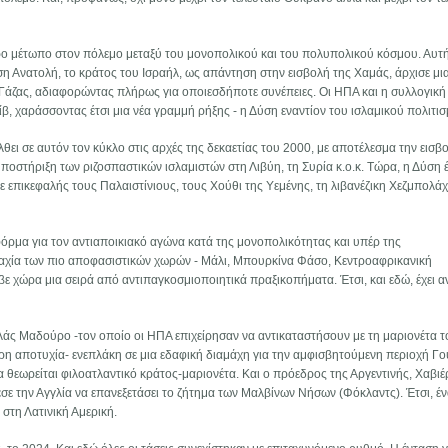
ερο μέτωπο στον πόλεμο μεταξύ του μονοπολικού και του πολυπολικού κόσμου. Αυτ
 Ανατολή, το κράτος του Ισραήλ, ως απάντηση στην εισβολή της Χαμάς, άρχισε μι
Γάζας, αδιαφορώντας πλήρως για οποιεσδήποτε συνέπειες. Οι ΗΠΑ και η συλλογικ
ίβ, χαράσσοντας έτσι μια νέα γραμμή ρήξης - η Δύση εναντίον του ισλαμικού πολιτι
λθει σε αυτόν τον κύκλο στις αρχές της δεκαετίας του 2000, με αποτέλεσμα την εισβ
υποστήριξη των ριζοσπαστικών ισλαμιστών στη Λιβύη, τη Συρία κ.ο.κ. Τώρα, η Δύση έ
με επικεφαλής τους Παλαιστίνιους, τους Χούθι της Υεμένης, τη λιβανέζικη Χεζμπολάχ
φόρμα για τον αντιαποικιακό αγώνα κατά της μονοπολικότητας και υπέρ της
μαχία των πιο αποφασιστικών χωρών - Μάλι, Μπουρκίνα Φάσο, Κεντροαφρικανική
ε χώρα μια σειρά από αντιπαγκοσμιοποιητικά πραξικοπήματα. Έτσι, και εδώ, έχει α
ολάς Μαδούρο -τον οποίο οι ΗΠΑ επιχείρησαν να αντικαταστήσουν με τη μαριονέτα τ
ήρη αποτυχία- ενεπλάκη σε μια εδαφική διαμάχη για την αμφισβητούμενη περιοχή Γο
 θεωρείται φιλοατλαντικό κράτος-μαριονέτα. Και ο πρόεδρος της Αργεντινής, Χαβιέρ
εσε την Αγγλία να επανεξετάσει το ζήτημα των Μαλβίνων Νήσων (Φόκλαντς). Έτσι, έ
στη Λατινική Αμερική.