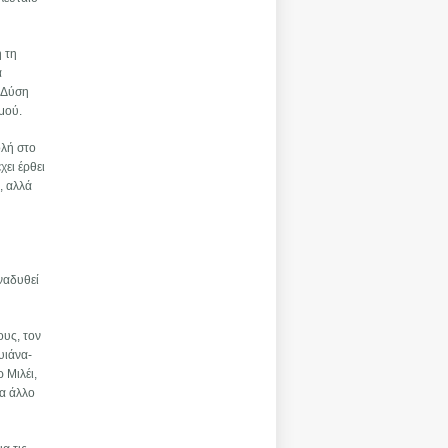
ή τη
α
ή Δύση
σμού.
ολή στο
χει έρθει
, αλλά
ναδυθεί
ους, τον
υιάνα-
 Μιλέι,
να άλλο