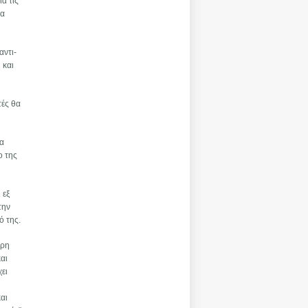
α τις
ία
αντι-
 και
τές θα
τα
ο της
 εξ
την
ό της.
ερη
και
χει
αι