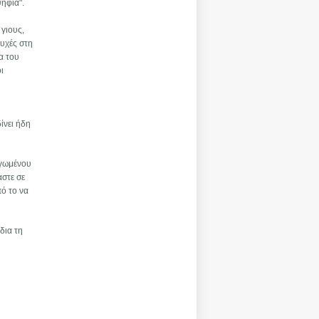
ηφία".
 γιους,
ευχές στη
α του
ι
ίνει ήδη
ηγωμένου
αστε σε
πό το να
δια τη