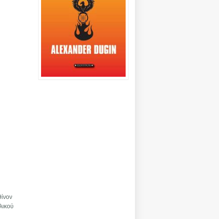
θίνον
λικού