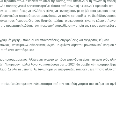
ένα τεράστιο στρώμα κοινών πολιτών της Δύσης, που αποτελούν τη "σιωπηλή πλειοψ
λός πολίτης γενικά δεν καταλαβαίνει τίποτα από πολιτική. Οι απλοί Ευρωπαίοι και
 με τις απαιτήσεις να αλλάξουν φύλο, να ευνουχίσουν με τη βία τους μικρούς τους
ταΐσουν ακόμα περισσότερους μετανάστες, να τρώνε κατσαρίδες, να διαβάζουν προσ
ύνται τους Ρώσους. Ο απλός δυτικός πολίτης, ο μικροαστός, είναι το κύριο στήριγμ
της πραγματικής Δύσης, όχι η σκοτεινή παρωδία στην οποία την έχουν μετατρέψει ο
 γραμμές ρήξης - πόλεμοι και επαναστάσεις, συγκρούσεις και εξεγέρσεις, κύματα
κτονίας - να κλιμακωθούν σε κάτι μαζικό. Το φθίνον κύμα του μονοπολικού κόσμου δ
 αυτό είναι αναπόφευκτο.
μα τραυματισμένος. Αλλά είναι γνωστό το πόσο επικίνδυνη είναι η αγωνία ενός πλ
ελή. Υπάρχουν πολλοί λόγοι να πιστεύουμε ότι το 2024 θα συμβεί κάτι τρομερό. Είμ
ο. Σε όλα τα μέτωπα. Αν δεν μπορεί να αποφευχθεί, τότε δεν μένει τίποτα άλλο α
 απελευθερώσουμε την ανθρωπότητα από την κακοήθη γοητεία του, ακόμα και την ί