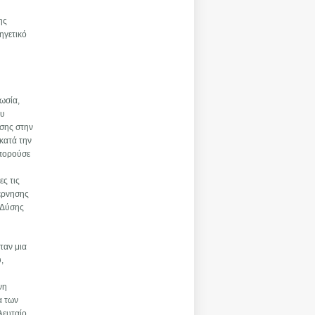
ης
ηγετικό
Ρωσία,
ου
ησης στην
κατά την
μπορούσε
ες τις
βέρνησης
 Δύσης
ταν μια
,
νη
α των
λευταίο