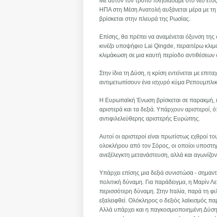
Με αυτόν τον τρόπο πλησιάσαμε στο νέο έτος,
ΗΠΑ στη Μέση Ανατολή αυξάνεται μέρα με τη
βρίσκεται στην πλευρά της Ρωσίας.
Επίσης, θα πρέπει να αναμένεται όξυνση της
κινέζο υποψήφιο Lai Qingde, περαιτέρω κλι
κλιμάκωση σε μια καυτή περίοδο αντιθέσεων σ
Στην ίδια τη Δύση, η κρίση εντείνεται με επι
αντιμετωπίσουν ένα ισχυρό κύμα Ρεπουμπλι
Η Ευρωπαϊκή Ένωση βρίσκεται σε παρακμή, και 
αριστερά και τα δεξιά. Υπάρχουν αριστεροί, 
αντιφιλελεύθερης αριστερής Ευρώπης.
Αυτοί οι αριστεροί είναι πρωτίστως εχθροί τ
ολοκλήρου από τον Σόρος, οι οποίοι υποστηρ
ανεξέλεγκτη μετανάστευση, αλλά και αγωνίζο
Υπάρχει επίσης μια δεξιά συνιστώσα - σημαν
πολιτική δύναμη. Για παράδειγμα, η Μαρίν Λεπ
περισσότερη δύναμη. Στην Ιταλία, παρά τη φ
εξαλειφθεί. Ολόκληρος ο δεξιός λαϊκισμός παρ
Αλλά υπάρχει και η παγκοσμιοποιημένη Δύση,