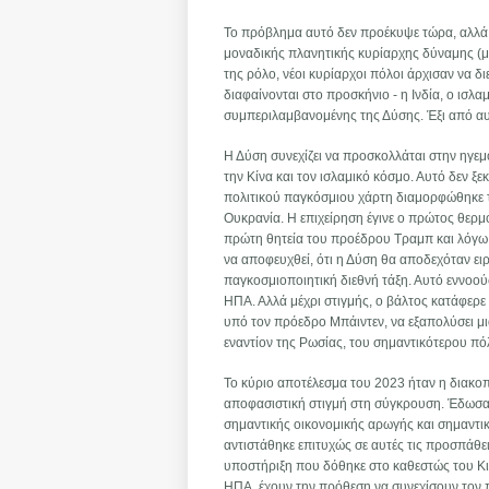
Το πρόβλημα αυτό δεν προέκυψε τώρα, αλλά κ
μοναδικής πλανητικής κυρίαρχης δύναμης (μ
της ρόλο, νέοι κυρίαρχοι πόλοι άρχισαν να δ
διαφαίνονται στο προσκήνιο - η Ινδία, ο ισλα
συμπεριλαμβανομένης της Δύσης. Έξι από αυτ
Η Δύση συνεχίζει να προσκολλάται στην ηγεμο
την Κίνα και τον ισλαμικό κόσμο. Αυτό δεν ξε
πολιτικού παγκόσμιου χάρτη διαμορφώθηκε τελ
Ουκρανία. Η επιχείρηση έγινε ο πρώτος θερμ
πρώτη θητεία του προέδρου Τραμπ και λόγω
να αποφευχθεί, ότι η Δύση θα αποδεχόταν ει
παγκοσμιοποιητική διεθνή τάξη. Αυτό εννοούσ
ΗΠΑ. Αλλά μέχρι στιγμής, ο βάλτος κατάφερε 
υπό τον πρόεδρο Μπάιντεν, να εξαπολύσει μι
εναντίον της Ρωσίας, του σημαντικότερου π
Το κύριο αποτέλεσμα του 2023 ήταν η διακοπ
αποφασιστική στιγμή στη σύγκρουση. Έδωσα
σημαντικής οικονομικής αρωγής και σημαντι
αντιστάθηκε επιτυχώς σε αυτές τις προσπάθειε
υποστήριξη που δόθηκε στο καθεστώς του Κιέ
ΗΠΑ, έχουν την πρόθεση να συνεχίσουν τον π