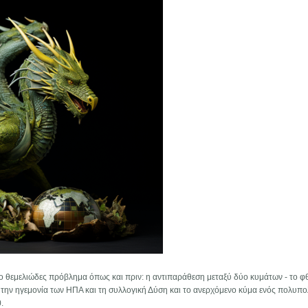
διο θεμελιώδες πρόβλημα όπως και πριν: η αντιπαράθεση μεταξύ δύο κυμάτων - το φ
 την ηγεμονία των ΗΠΑ και τη συλλογική Δύση και το ανερχόμενο κύμα ενός πολυπο
.