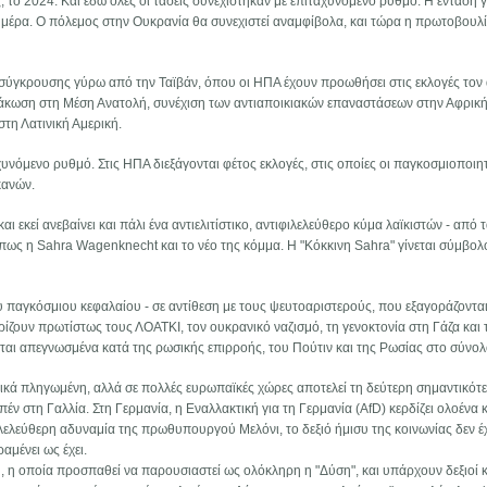
 το 2024. Και εδώ όλες οι τάσεις συνεχίστηκαν με επιταχυνόμενο ρυθμό. Η ένταση γι
 μέρα. Ο πόλεμος στην Ουκρανία θα συνεχιστεί αναμφίβολα, και τώρα η πρωτοβουλ
 σύγκρουσης γύρω από την Ταϊβάν, όπου οι ΗΠΑ έχουν προωθήσει στις εκλογές τον 
μάκωση στη Μέση Ανατολή, συνέχιση των αντιαποικιακών επαναστάσεων στην Αφρική
τη Λατινική Αμερική.
ταχυνόμενο ρυθμό. Στις ΗΠΑ διεξάγονται φέτος εκλογές, στις οποίες οι παγκοσμιοποιη
κανών.
εκεί ανεβαίνει και πάλι ένα αντιελιτίστικο, αντιφιλελεύθερο κύμα λαϊκιστών - από 
όπως η Sahra Wagenknecht και το νέο της κόμμα. Η "Κόκκινη Sahra" γίνεται σύμβολ
ου παγκόσμιου κεφαλαίου - σε αντίθεση με τους ψευτοαριστερούς, που εξαγοράζονται
ίζουν πρωτίστως τους ΛΟΑΤΚΙ, τον ουκρανικό ναζισμό, τη γενοκτονία στη Γάζα και 
νται απεγνωσμένα κατά της ρωσικής επιρροής, του Πούτιν και της Ρωσίας στο σύνολ
τικά πληγωμένη, αλλά σε πολλές ευρωπαϊκές χώρες αποτελεί τη δεύτερη σημαντικότ
έν στη Γαλλία. Στη Γερμανία, η Εναλλακτική για τη Γερμανία (AfD) κερδίζει ολοένα 
ιλελεύθερη αδυναμία της πρωθυπουργού Μελόνι, το δεξιό ήμισυ της κοινωνίας δεν έ
αμένει ως έχει.
 η οποία προσπαθεί να παρουσιαστεί ως ολόκληρη η "Δύση", και υπάρχουν δεξιοί κ