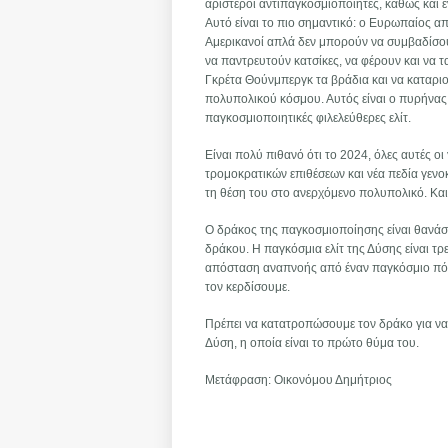
αριστεροί αντιπαγκοσμιοποιητές, καθώς και 
Αυτό είναι το πιο σημαντικό: ο Ευρωπαίος απ
Αμερικανοί απλά δεν μπορούν να συμβαδίσουν
να παντρευτούν κατσίκες, να φέρουν και να 
Γκρέτα Θούνμπεργκ τα βράδια και να καταριο
πολυπολικού κόσμου. Αυτός είναι ο πυρήνας 
παγκοσμιοποιητικές φιλελεύθερες ελίτ.
Είναι πολύ πιθανό ότι το 2024, όλες αυτές οι
τρομοκρατικών επιθέσεων και νέα πεδία γενο
τη θέση του στο ανερχόμενο πολυπολικό. Και
Ο δράκος της παγκοσμιοποίησης είναι θανάσι
δράκου. Η παγκόσμια ελίτ της Δύσης είναι τρ
απόσταση αναπνοής από έναν παγκόσμιο πόλεμ
τον κερδίσουμε.
Πρέπει να κατατροπώσουμε τον δράκο για να
Δύση, η οποία είναι το πρώτο θύμα του.
Μετάφραση: Οικονόμου Δημήτριος