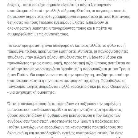
άσχετες - αυτό που έχει σημασία είναι ότι τα πάντα λειτουργούν
αποτελεσματικά κατά την αλληλεπίδραση. Ωστόσο, οι παγκοσμιοποιητές
διαφέρουν σημαντικά, ευθυγραμμιζόμενοι περισσότερο με τους Βρετανούς
θετικιστές και τους Γάλλους ένθερμους υλιστές. Επιμένουν με
ολοκληρωτική βιαιότητα, υπαγορεύοντας ποιος και τι πρέπει να
συμμορφώνεται με τις συνταγές τους.
Για έναν πραγματιστή, είναι αδιάφορο αν κάποιος αλλάζει το φύλο του ή
παραμένει το ίδιο, αρκεί να τον εξυπηρετεί. Αντίθετα, οι παγκοσμιοποιητές
επιβάλλουν την αλλαγή φύλου, επιβάλλοντάς την μέσω του νόμου και
προωθώντας την ως οικουμενική, προοδευτική αξία. Όποιος αντιτίθεται σε
αυτή την άποψη χαρακτηρίζεται "φασίστας" ή παρομοιάζεται με τον Τραμπ
ή τον Πούτιν. Θα επιμείνουν σε αυτή την προσέγγιση, ανεξάρτητα από την
αποτελεσματικότητα ή την αυτοκαταστροφική της φύση. Παραδόξως, οι
παγκοσμιοποιητές μοιράζονται πολλά χαρακτηριστικά με τους Ουκρανούς
- μια ανησυχητική ομοιότητα.
Όταν οι παγκοσμιοποιητές αποφασίζουν να αυξήσουν την παράνομη
μετανάστευση, επιδιώκουν αμείλικτα αυτή την ατζέντα, στιγματίζοντας
όσους υποστηρίζουν τη ρυθμιζόμενη μετανάστευση ή τον έλεγχο των
συνόρων σαν "φασίστες", υποστηρικτές του Τραμπ ή πράκτορες του
Πούτιν. Συνεχίζουν να εφαρμόζουν τις κανονιστικές πολιτικές τους στα
άκρα, ακόμη και αν αποδειχθούν εντελώς αναποτελεσματικές. Για έναν