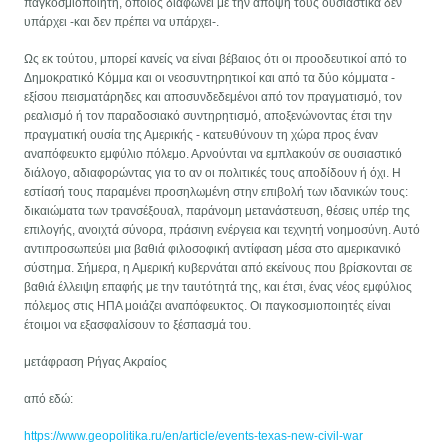
παγκοσμιοποιητή, όποιος διαφωνεί με την άποψή τους ουσιαστικά δεν
υπάρχει -και δεν πρέπει να υπάρχει-.
Ως εκ τούτου, μπορεί κανείς να είναι βέβαιος ότι οι προοδευτικοί από το
Δημοκρατικό Κόμμα και οι νεοσυντηρητικοί και από τα δύο κόμματα -
εξίσου πεισματάρηδες και αποσυνδεδεμένοι από τον πραγματισμό, τον
ρεαλισμό ή τον παραδοσιακό συντηρητισμό, αποξενώνοντας έτσι την
πραγματική ουσία της Αμερικής - κατευθύνουν τη χώρα προς έναν
αναπόφευκτο εμφύλιο πόλεμο. Αρνούνται να εμπλακούν σε ουσιαστικό
διάλογο, αδιαφορώντας για το αν οι πολιτικές τους αποδίδουν ή όχι. Η
εστίασή τους παραμένει προσηλωμένη στην επιβολή των ιδανικών τους:
δικαιώματα των τρανσέξουαλ, παράνομη μετανάστευση, θέσεις υπέρ της
επιλογής, ανοιχτά σύνορα, πράσινη ενέργεια και τεχνητή νοημοσύνη. Αυτό
αντιπροσωπεύει μια βαθιά φιλοσοφική αντίφαση μέσα στο αμερικανικό
σύστημα. Σήμερα, η Αμερική κυβερνάται από εκείνους που βρίσκονται σε
βαθιά έλλειψη επαφής με την ταυτότητά της, και έτσι, ένας νέος εμφύλιος
πόλεμος στις ΗΠΑ μοιάζει αναπόφευκτος. Οι παγκοσμιοποιητές είναι
έτοιμοι να εξασφαλίσουν το ξέσπασμά του.
μετάφραση Ρήγας Ακραίος
από εδώ:
https://www.geopolitika.ru/en/article/events-texas-new-civil-war