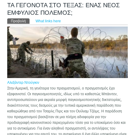
ΤΑ ΓΕΓΟΝΟΤΑ ΣΤΟ ΤΕΞΑΣ: ΕΝΑΣ ΝΕΟΣ
ΕΜΦΥΛΙΟΣ ΠΟΛΕΜΟΣ;
Πρωτεύουσες καρτέλες
Προβολή
(ενεργή καρτέλα)
What links here
Αλεξάντερ Ντούγκιν
Στην Αμερική, τη γενέτειρα του πραγματισμού, ο πραγματισμός έχει
εξαφανιστεί. Οι παγκοσμιοποιητές, ιδίως υπό το καθεστώς Μπάιντεν,
αντιπροσωπεύουν μια ακραία μορφή παγκοσμιοποιητικής δικτατορίας,
διακόπτοντας τους δεσμούς με την τυπικά αμερικανική παράδοση που
καθιερώθηκε από τον Τσαρλς Πιρς και τον Ουίλιαμ Τζέιμς. Η παράδοση
του πραγματισμού βασιζόταν σε μια πλήρη αδιαφορία για την
προδιαγραφή κανονιστικού περιεχομένου τόσο για το υποκείμενο όσο και
για το αντικείμενο. Για έναν αληθινό πραγματιστή, οι αντιλήψεις του
υποκειμένου για τον εαυτό του, το αντικείμενο ή ένα άλλο υποκείμενο είναι