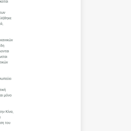
κειται
 των
ολήθηκε
κά,
ικανικών
ήδη
λονται
νεται
τικών
σωπεύει
τική
ναι μόνο
την Κίνα,
α
υση του