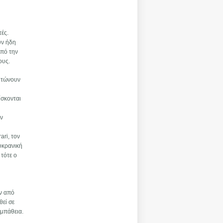
ές.
υν ήδη
από την
ους.
κοτώνουν
ίσκονται
ς
ον
ari, τον
ουκρανική
τότε ο
εν από
θεί σε
υμπάθεια.