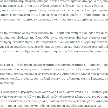
ος αντιτίθεται στην παγκοσμιοποίηση, όποιος στέκεται εμπόδιο στο δρόμο της, υπό
της cancel culture) και στη συνέχεια σε φυσική εξόντωση. Και οι δολοφόνοι, οι
τές γενοκτονιών, που υπηρετούν τους παγκοσμιοποιητές, παρουσιάζονται με το ρόλο
υμάτων". Η προπαγάνδα του Κιέβου θα ισχυριστεί σίγουρα ότι "ο Τραμπ αυτοπυροβ
 τα παγκοσμιοποιητικά μέσα ενημέρωσης, όπου τα πάντα είναι χτισμένα πάνω σε κυνι
 για την απόπειρα δολοφονίας εναντίον του Τραμπ, του ηγέτη της κούρσας των αμερ
μπάμα, του Μπλίνκεν, της Χίλαρι Κλίντον και του ανοϊκού Μπάιντεν, ο οποίος έχει 
από τη δημοκρατία", πράγμα που σημαίνει ότι η δημοκρατία και οι νόμοι της αναστέλ
νάς και να συνεχίσεις να κυβερνάς) μπορεί κανείς να σκοτώνει. Ο φιλελευθερισμός γί
κτηριστικά του ολοκληρωτισμού, μέχρι και την άμεση δολοφονία ανεπιθύμητων πολι
λάζει ριζικά από τη δυτική μονοπολικότητα στην πολυπολικότητα. Ο Τραμπ αντιπρο
 ένας από τους πόλους -αν και ο ισχυρότερος- ενός πολυπολικού κόσμου. Οι
ΗΠΑ όπως δεν ενδιαφέρονται για κανέναν άλλον. Αυτό που χρειάζονται είναι η πλανη
αλαίου. Και όλες οι χώρες, συμπεριλαμβανομένης της Αμερικής και της Ευρώπης, εί
Κυβέρνησης.
ς Παγκόσμιας Κυβέρνησης. Ακριβώς όπως ο Πούτιν για τη Ρωσία, ο Σι Τζινπίνγκ για 
, η Μαρίν Λεπέν και το AfD για την Ευρώπη. Ο πολυπολικός κόσμος είναι ένα σύστημ
την αποκλειστική πλανητική εξουσία, η οποία έπεσε στα χέρια τους με την κατάρρε
ΣΔ, η οποία τώρα τους ξεγλιστράει και στην οποία γαντζώνονται μανιωδώς. Οι