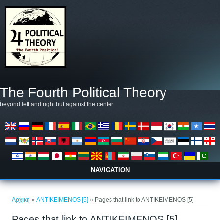
Παράκαμψη προς το κυρίως περιεχόμενο
The Fourth Political Theory
beyond left and right but against the center
NAVIGATION
Είστε εδώ
Αρχική
»
ANTIKEIMENOS [5]
» Pages that link to ANTIKEIMENOS [5]
Pages that link to ANTIKEIMENOS [5]