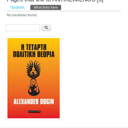
Πρωτεύουσες καρτέλες
Προβολή
What links here
(ενεργή καρτέλα)
No backlinks found.
Φόρμα αναζήτησης
Αναζήτηση