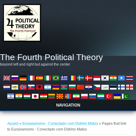
Παράκαμψη προς το κυρίως περιεχόμενο
The Fourth Political Theory
beyond left and right but against the center
NAVIGATION
Είστε εδώ
Αρχική
»
Eurasianismo - Conectado com Dídimo Matos
» Pages that link
to Eurasianismo - Conectado com Dídimo Matos