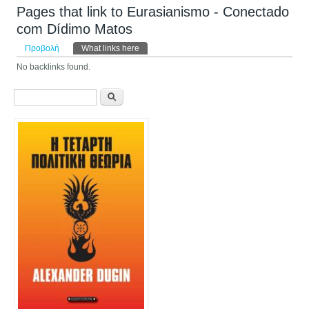
Pages that link to Eurasianismo - Conectado
com Dídimo Matos
Πρωτεύουσες καρτέλες
Προβολή
What links here
(ενεργή καρτέλα)
No backlinks found.
Φόρμα αναζήτησης
Αναζήτηση