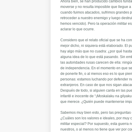
Ahora bien, se han producido cambios fundam
moverse y no resulta imposible que llegue 
cuando fuimos atacados, sufrimos grandes p
retroceder a nuestro enemigo y luego destru
hemos vencido). Pero la operación militar e
aclarar lo que ocurre.
Considero que el relato oficial que se ha co
mejor dicho, ni siquiera está elaborado. El 
hay algo más que no cuadra: ¿por qué hasta 
alguna idea de lo que está pasando. Sin emb
las autoridades rusas carecen de ella: ning
de independencia. En el momento en que se 
de ponerle fin, o al menos eso es lo que pi
personas: estamos luchando por defender nue
extranjeros. En caso de que nos sigan atac
Después de todo, si alguien canta en las puer
infantil e inocente de “¡Moskalaku na gilyaku!
que merece. ¿Quién puede mantenerse impá
Sabemos muy bien esto, pero las preguntas
¿Cuáles son los valores e ideales, por muy 
militar especial? Por supuesto, esta guerra 
nuestros, o al menos no tiene que ver por c