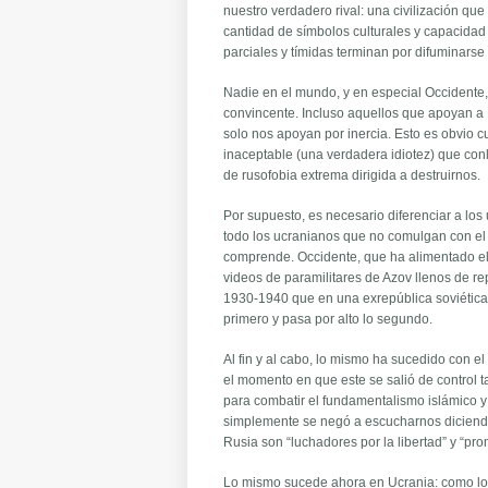
nuestro verdadero rival: una civilización que
cantidad de símbolos culturales y capacidad
parciales y tímidas terminan por difuminarse
Nadie en el mundo, y en especial Occidente
convincente. Incluso aquellos que apoyan a
solo nos apoyan por inercia. Esto es obvio 
inaceptable (una verdadera idiotez) que con
de rusofobia extrema dirigida a destruirnos.
Por supuesto, es necesario diferenciar a lo
todo los ucranianos que no comulgan con el 
comprende. Occidente, que ha alimentado el
videos de paramilitares de Azov llenos de 
1930-1940 que en una exrepública soviética) 
primero y pasa por alto lo segundo.
Al fin y al cabo, lo mismo ha sucedido con e
el momento en que este se salió de control t
para combatir el fundamentalismo islámico 
simplemente se negó a escucharnos diciendo q
Rusia son “luchadores por la libertad” y “pr
Lo mismo sucede ahora en Ucrania: como los