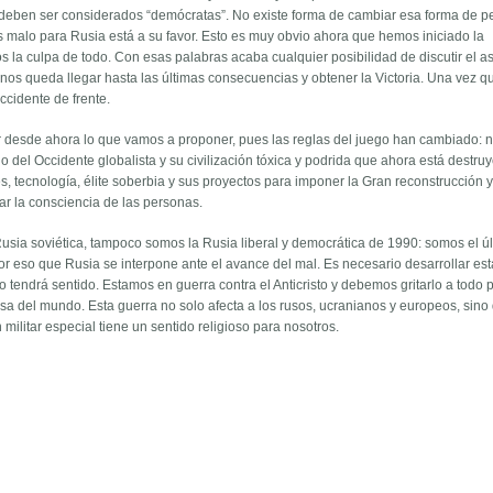
eben ser considerados “demócratas”. No existe forma de cambiar esa forma de p
 malo para Rusia está a su favor. Esto es muy obvio ahora que hemos iniciado la
os la culpa de todo. Con esas palabras acaba cualquier posibilidad de discutir el a
o nos queda llegar hasta las últimas consecuencias y obtener la Victoria. Una vez q
cidente de frente.
desde ahora lo que vamos a proponer, pues las reglas del juego han cambiado: n
o del Occidente globalista y su civilización tóxica y podrida que ahora está destru
, tecnología, élite soberbia y sus proyectos para imponer la Gran reconstrucción y
r la consciencia de las personas.
Rusia soviética, tampoco somos la Rusia liberal y democrática de 1990: somos el ú
or eso que Rusia se interpone ante el avance del mal. Es necesario desarrollar es
do tendrá sentido. Estamos en guerra contra el Anticristo y debemos gritarlo a todo
sa del mundo. Esta guerra no solo afecta a los rusos, ucranianos y europeos, sino
militar especial tiene un sentido religioso para nosotros.