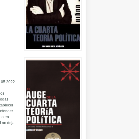
.05.2022
mos.
todas
tablecer
defender
nto en
l no deja