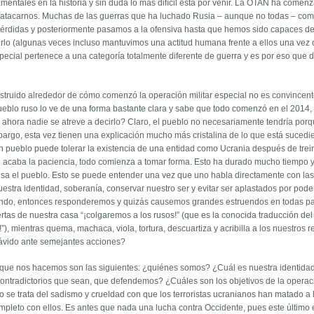
entales en la historia y sin duda lo más difícil está por venir. La OTAN ha comen
a atacarnos. Muchas de las guerras que ha luchado Rusia – aunque no todas – co
érdidas y posteriormente pasamos a la ofensiva hasta que hemos sido capaces d
irlo (algunas veces incluso mantuvimos una actitud humana frente a ellos una vez 
special pertenece a una categoría totalmente diferente de guerra y es por eso que
nstruido alrededor de cómo comenzó la operación militar especial no es convincent
pueblo ruso lo ve de una forma bastante clara y sabe que todo comenzó en el 2014,
ahora nadie se atreve a decirlo? Claro, el pueblo no necesariamente tendría porq
argo, esta vez tienen una explicación mucho más cristalina de lo que está sucedi
ún pueblo puede tolerar la existencia de una entidad como Ucrania después de trei
acaba la paciencia, todo comienza a tomar forma. Esto ha durado mucho tiempo y
ensa el pueblo. Esto se puede entender una vez que uno habla directamente con la
stra identidad, soberanía, conservar nuestro ser y evitar ser aplastados por pode
ando, entonces responderemos y quizás causemos grandes estruendos en todas pa
tas de nuestra casa “¡colgaremos a los rusos!” (que es la conocida traducción del e
”), mientras quema, machaca, viola, tortura, descuartiza y acribilla a los nuestros re
vido ante semejantes acciones?
 que nos hacemos son las siguientes: ¿quiénes somos? ¿Cuál es nuestra identida
contradictorios que sean, que defendemos? ¿Cuáles son los objetivos de la operac
no se trata del sadismo y crueldad con que los terroristas ucranianos han matado a 
ompleto con ellos. Es antes que nada una lucha contra Occidente, pues este último 