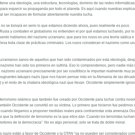
 tiene una ideología, una estructura, tecnologías, dominio de las redes informática
 para esparcir su propaganda por todo el planeta. Es aquí cuando nuestras explic
 al ser incapaces de formular abiertamente nuestra lucha.
, no se tomará en serio lo que estamos diciendo ahora, pues realmente es poco
 Rusia y combaten el globalismo no entienden el por qué estamos luchando, por lo
cuando hablamos del nazismo ucraniano, que para los rusos es una teoría sádica e
lleva toda clase de prácticas criminales. Los rusos consideran el nazismo como u
s ucranianos sanos de aquellos que han sido contaminados por esta ideología, de
nazismo han sido los primeros en sufrirla. Eso lo comprendemos, pero nadie más 
 nazismo ucraniano precisamente por ser rusofóbico le importan realmente muy p
repugnantes tatuajes nazis (que nos hacen pensar más en la Alemania de las décad
y el resto de la chatarra ideológica nazi que llevan. Occidente simplemente ignor
l terrorismo islámico que también fue creado por Occidente para luchar contra noso
ambién Occidente se convirtió en su víctima. Lo primero que hicieron fue pedirnos
y cuando llegamos a proponer medidas reales para contrarrestar esta amenaza Oc
ue la definición de terrorismo es la que ellos dan. Cuando los terroristas luchan
omotores de la democracia”. No es algo personal, solo se trata de doble moral.
 nazis están a favor de Occidente y la OTAN “ya no pueden ser considerados com