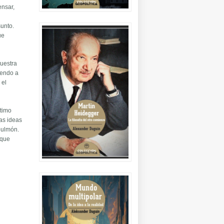
ensar,
sunto.
ue
uestra
yendo a
 el
ltimo
tas ideas
 pulmón.
 que