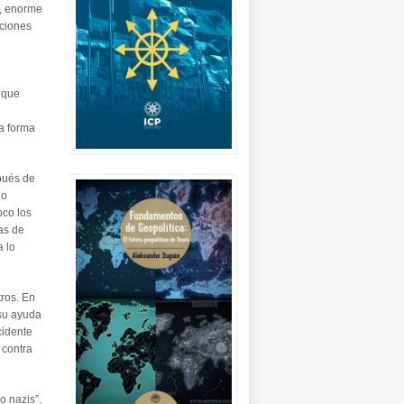
s, enorme
aciones
 que
na forma
spués de
lo
oco los
as de
a lo
tros. En
 su ayuda
cidente
 contra
o nazis”.