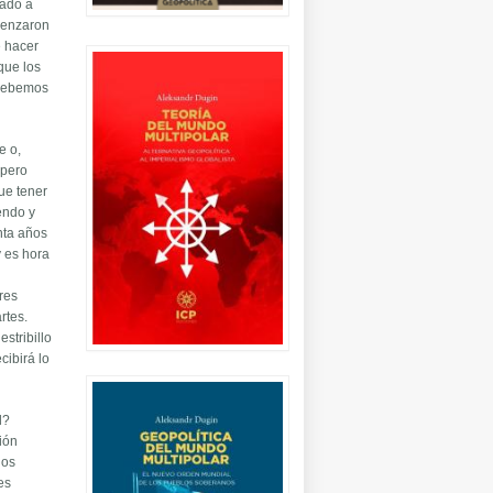
zado a
menzaron
e hacer
que los
 debemos
e o,
 pero
ue tener
endo y
nta años
 es hora
s
res
rtes.
stribillo
cibirá lo
d?
ión
los
es