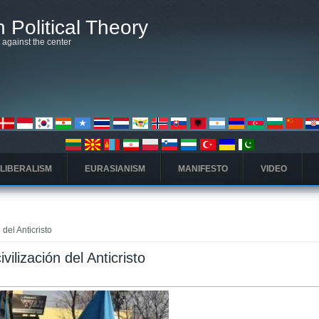
 Political Theory
t against the center
 LIBERALISM
EURASIANISM
MANIFESTO
VIDEO
del Anticristo
ilización del Anticristo