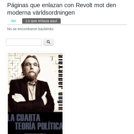
Páginas que enlazan con Revolt mot den
moderna världsordningen
Solapas principales
Ver
Lo que enlaza aquí
(solapa activa)
No se encontraron backlinks
Formulario de búsqueda
Buscar