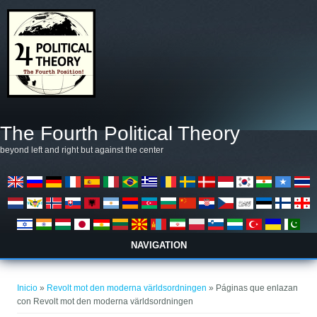
Pasar al contenido principal
The Fourth Political Theory
beyond left and right but against the center
NAVIGATION
Se encuentra usted aquí
Inicio
»
Revolt mot den moderna världsordningen
» Páginas que enlazan
con Revolt mot den moderna världsordningen