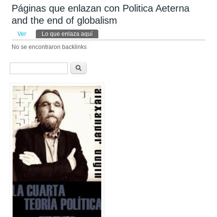
Páginas que enlazan con Politica Aeterna
and the end of globalism
Solapas principales
Ver
Lo que enlaza aquí
(solapa activa)
No se encontraron backlinks
Formulario de búsqueda
Buscar