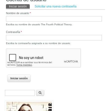
Solapas principales
Iniciar sesión
(solapa activa)
Solicitar una nueva contraseña
Nombre de usuario
*
Escriba su nombre de usuario The Fourth Political Theory.
Contraseña
*
Escriba la contraseña asignada a su nombre de usuario.
Formulario de búsqueda
Buscar