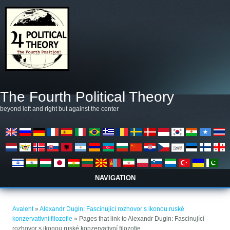
Liigu edasi põhisisu juurde
The Fourth Political Theory
beyond left and right but against the center
NAVIGATION
Sa oled siin
Avaleht
»
Alexandr Dugin: Fascinující rozhovor s ikonou ruské
konzervativní filozofie
» Pages that link to Alexandr Dugin: Fascinující
rozhovor s ikonou ruské konzervativní filozofie