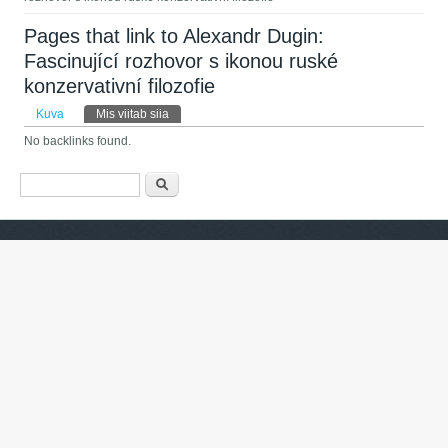
Pages that link to Alexandr Dugin:
Fascinující rozhovor s ikonou ruské
konzervativní filozofie
Peasakid
Kuva
Mis viitab siia
(aktiivne sakk)
No backlinks found.
Otsinguvorm
Otsing