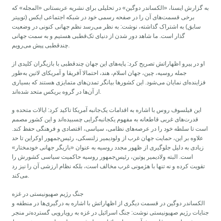
به گزارش ایسنا، «الکساندر دوگین» در تحلیلی برای نشریه عربستانی «المجله» که
برخی قسمت‌های آن را در صفحه رسمی خود در شبکه اجتماعی ایکس (توییتر
سابق) به اشتراک گذاشته، نوشت: به نظر می‌رسد نظم جهانی کنونی در وضعیت
گذار است. ما شاهد دور شدن از دنیای تک‌قطبی هستیم و به سمت جهانی
چندقطبی پیش می‌رویم.
او در پیرو اظهاراتش تصریح کرد: پایه‌های این جهان چندقطبی با بازیگران کلیدی از
جمله روسیه، چین، جهان اسلام، هند، احتمالا آفریقا و آمریکای لاتین به‌طور
فزاینده‌ای نمایان می‌شود. این کشورها بیانگر تمدن‌های متمایزی هستند که بسیاری
از آن‌ها در گروه بریکس متحد شده‌اند.
این فیلسوف روس با اشاره به اقدامات یک‌جانبه آمریکا تاکید کرد: ایالات متحده و
قدرت‌های غربی قاطعانه به مفهوم یکجانبه‌گرایی چسبیده‌اند و این کشور مصمم
است تا سلطه خود را در عرصه‌های نظامی، سیاسی، اقتصادی و فرهنگی حفظ کند.
علاوه بر این، حمایت جهان غرب از ولودیمیر زلنسکی، رئیس‌جمهور اوکراین تا حد
زیادی به دلیل جلوگیری از ظهور مجدد روسیه به عنوان «بازیگر جهانی خودمختار»
است. البته ولادیمیر پوتین، رئیس‌جمهور روسیه حاکمیت سیاسی کشورش را
تقویت کرده و نه تنها با هژمونی غرب مخالف است، بلکه نظام ارزشی آن را نیز رد
می‌کند.
جنگ رژیم صهیونیستی در غزه
الکساندر دوگین در قسمت دیگری از اظهاراتش با اشاره به درگیری‌ها در منطقه و
جنایات رژیم صهیونیستی نوشت: جنگ اسرائیل در غزه به رویارویی گسترده‌تر منجر