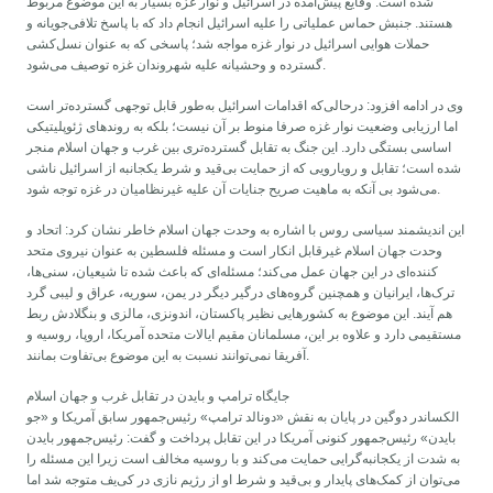
شده است. وقایع پیش‌آمده در اسرائیل و نوار غزه بسیار به این موضوع مربوط
هستند. جنبش حماس عملیاتی را علیه اسرائیل انجام داد که با پاسخ تلافی‌جویانه و
حملات هوایی اسرائیل در نوار غزه مواجه شد؛ پاسخی که به عنوان نسل‌کشی
گسترده و وحشیانه علیه شهروندان غزه توصیف می‌شود.
وی در ادامه افزود: درحالی‌که اقدامات اسرائیل به‌طور قابل توجهی گسترده‌تر است
اما ارزیابی وضعیت نوار غزه صرفا منوط بر آن نیست؛ بلکه به روندهای ژئوپلیتیکی
اساسی بستگی دارد. این جنگ به تقابل گسترده‌تری بین غرب و جهان اسلام منجر
شده است؛ تقابل و رویارویی که از حمایت بی‌قید و شرط یکجانبه از اسرائیل ناشی
می‌شود بی آنکه به ماهیت صریح جنایات آن علیه غیرنظامیان در غزه توجه شود.
این اندیشمند سیاسی روس با اشاره به وحدت جهان اسلام خاطر نشان کرد: اتحاد و
وحدت جهان اسلام غیرقابل انکار است و مسئله فلسطین به عنوان نیروی متحد
کننده‌ای در این جهان عمل می‌کند؛ مسئله‌ای که باعث شده تا شیعیان، سنی‌ها،
ترک‌ها، ایرانیان و همچنین گروه‌های درگیر دیگر در یمن، سوریه، عراق و لیبی گرد
هم آیند. این موضوع به کشورهایی نظیر پاکستان، اندونزی، مالزی و بنگلادش ربط
مستقیمی دارد و علاوه بر این، مسلمانان مقیم ایالات متحده آمریکا، اروپا، روسیه و
آفریقا نمی‌توانند نسبت به این موضوع بی‌تفاوت بمانند.
جایگاه ترامپ و بایدن در تقابل غرب و جهان اسلام
الکساندر دوگین در پایان به نقش «دونالد ترامپ» رئیس‌جمهور سابق آمریکا و «جو
بایدن» رئیس‌جمهور کنونی آمریکا در این تقابل پرداخت و گفت: رئیس‌جمهور بایدن
به شدت از یکجانبه‌گرایی حمایت می‌کند و با روسیه مخالف است زیرا این مسئله را
می‌توان از کمک‌های پایدار و بی‌قید و شرط او از رژیم نازی در کی‌یف متوجه شد اما