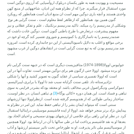
مسیحیت و یهودیت همه به طور یکسان دربلوک اروآسیایی که آرزوی دوگین است
مورد استقبال قرار می­گیرند. چرا که از نظراو همه این ادیان، شاخه­هایی از منبع کهن
واحدی هستند و آنچه باری دوگین مهم است ان منبع ادیان است همانطور که رویکرد
گنون همین بود. همانطور که ازظاهر لفظ معلوم است ، سنت گرایی هر نوع
وشکلی از مدرنیسم را رد می­کند. تاکید مدرنیسم برتکنیک ، علم و تفکر عقلانی و نیز
مفهوم پیشرفت، درتعارض با طرح باطنی گنون است. دوگین عادت داشت که
ضدمدرنیسم را به ناسازگاری با کمونیسم و شوروی تفسیر کند گرچه او خود در
برخی مواقع و اغلب به دلایل ناسیونالیستی از این دو جانبداری کرده است. امروزه
ضد مدرنیسم بودن که به تبع سنت گرایی است در انتقادهای دوگین از غرب مشهود
است.
جولیوس اوولا(1898-1974) متافیزیست دیگری است که در جبهه سنت گرایی نام
او برده می­شود. اوولا حتی ازگنون هم برای دوگین مهمتر است. تفاوت آنها در این
است که اوولا تفسیری سیاسی از عقاید گنون به تصویر کشید و آنها را شکلی
نژادپرستانه داد. تلقی سنت گرایانه سبب شد تا اوولا با برابری،لیبرالیسم،
دموکراسی ودیگراصول غربی مخالف باشد. او معتقد بودکه بشردر فراینی به سوی
تباهی و فساد است. این همان دوره «کالی یوگا»
[3]
ی تباهی انسان ،در نظر اوست،
ساختار زمانی طولانی که از هندویسم گرفته شده است. ازنظراوولا تنها ارزشهای
سنتی است که می­تواند ایمان بشر را از تباهی حفظ نماید. این امر در نظراو به
پیدایش نژاد برتر منجر خواهد شد. اوولا از ایده فاشیسم موسیلینی درایتالیا استقبال
کرد. در نظر او این راهی برای خلاصی از ارزشهای یهودی-مسیحی و احیای الحاد بود.
بعدها او به نقد فاشیسم پرداخت اما در طی سالها با آن در ارتباط بود. اوولا همچنین
از سوسیالیسم ملی تاثر پذیرفت. او به طورخاص تحت تاثیر سیستم ارزشها و آداب
«اس اس» قرار گرفت. پس از اشغال ایتالیا توسط نیروهای متحدین او بقیه دوران