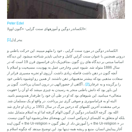
Peter Edel
الکساندر دوگین و آموزه­های سنت گرایی- «گنون اوولا»:
پیتر اِدِل
[1]
الکساندر دوگین در مورد سنت گرایی ، خود را ملهم می­بیند. این حرکت باطنی و
درونی همچنین با عنوان سنت گراییِ کامل و جدایی ناپذیر شناخته می­شود. این دیدگاه
اساسا مبتنی بر دیدگاه های رنِ گنون ،متافیزیک دان فرانسوی قرن 19 است که در
سال 1886 متولد شد. شیوه عینی وخارجی عمل به یهودیت، مسیحیت و اسلام با
آنچه گنون در ذهن داشت فاصله زیادی داشت. آرزوی او تجربه مسیری فراتر از
سعادت مذهبی بودکه بیشتر مذهبیهادر ذهن داشتند. از همین رو اوشیوه باطنی خود
را برگزیده و به عرفان
[2]
، آگاهی از حضورالهی در درون انسان پرداخت. گنون بر
این باور بود که دانش باطنی منجر به رسیدن به چیزی می­شد که او آن را «هویت
متعالی» می­نامید. این شیوه­ای بود که او در طی آن خود را طرفدار هندویسم نامید.
البته او به فراماسونری و صوفی گری نیز پرداخت. در واقع او یک مسلمان شد.
برخی معتقدند آخرین کلمه­ای که درحین مرگ در سال 1951 بر زبان او جاری شد
الله بود. گرچه الکساندر دوگین از گنون الهام گرفته اما او به اسلام متمایل نشد.
بلکه او متعلق به کلیسای ارتدوکس است. این بهمعنای مغایرتشیوه اوبا گنون نیست.
گنون ایده « the Ur-religion » را آموزش داد. از نظر گنون « the Ur-religion » در
آغاز پیدایش انسان، منبع و ریشه همه دینها بود. این توضیح میدهد که چگونه اسلام و