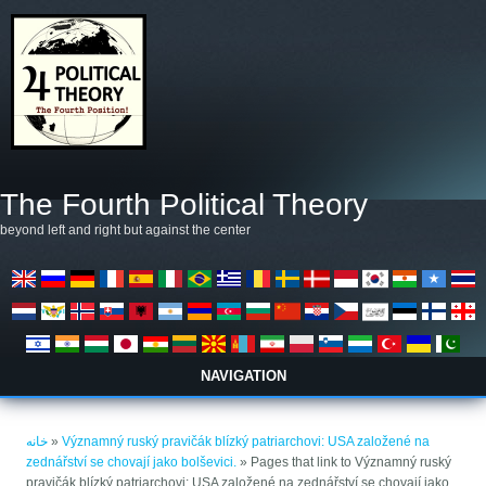
رفتن به محتوای اصلی
The Fourth Political Theory
beyond left and right but against the center
NAVIGATION
شما اینجا هستید
خانه
»
Významný ruský pravičák blízký patriarchovi: USA založené na
zednářství se chovají jako bolševici.
» Pages that link to Významný ruský
pravičák blízký patriarchovi: USA založené na zednářství se chovají jako