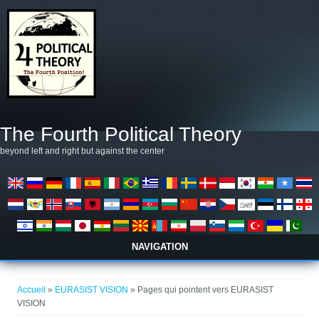
Aller au contenu principal
The Fourth Political Theory
beyond left and right but against the center
NAVIGATION
Vous êtes ici
Accueil
»
EURASIST VISION
» Pages qui pointent vers EURASIST
VISION