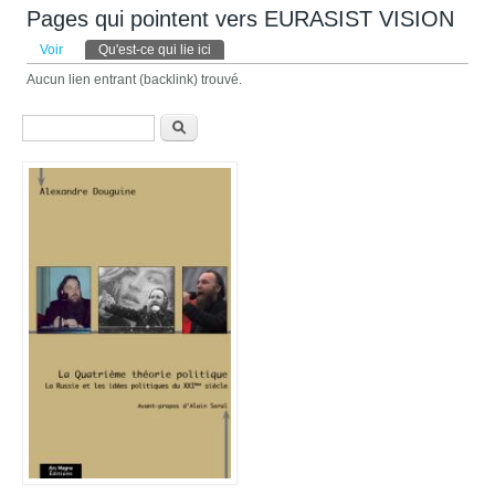
Pages qui pointent vers EURASIST VISION
Onglets principaux
Voir
Qu'est-ce qui lie ici
(onglet actif)
Aucun lien entrant (backlink) trouvé.
Formulaire de recherche
Recherche