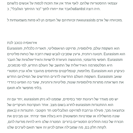
עצמאי ההסטוריות שלהם. לאף אחד אין את הזכות לכפות על אנשים כלשהם
לאבד את ייחודו לתוך "כור ההיתוך הגלובלי", כatlantist היה רוצה.
את זכויותיהם של העמים הן לא פחות משמעותיות לeurasists מזכויותיו של אדם.
אירואסיה ככוכב לכת
Eurasism הוא השקפת עולם, פילוסופיה, פרויקט הגיאופוליטי, תאוריה כלכלית,
תנועה רוחנית, גרעין שסביבו לגבש קשת רחבה של כוחות פוליטיים. Eurasism הוא
חופשי מדוגמטי, מההגשה העיוורת לרשויות והאידיאולוגיות של העבר. Eurasism
היא הפלטפורמה האידיאלית של התושב של העולם החדש, למי סכסוכים,
מלחמות, קונפליקטים ומיתוסים מהעבר אלא עניין הסטורי. Eurasism כעיקרון הוא
השקפת העולם החדשה לדורים החדשים של המילניום החדש. Eurasism שואב
את השראתה מתורות פילוסופיות שונות, פוליטיות ורוחניות, שעד כה הופיעו כהדדי
בלתי מתפשר ולא תואם.
יחד עם זה, eurasism יש סט מוגדר של רעיונות יסוד בסיסיים, שממנו לא ניתן
לחרוג בשום מצב. אחד העקרונות העיקריים של eurasism הוא ההתנגדות
וכתוצאה מכך, פעילה ונרחבת לפרויקט הגלובליסט חד הקוטבי. התנגדות זו (באופן
שונה מהשלילה או שמרנויות הפשוטות) היא בעלת אופי יצירתי. אנו מבינים את
הכורח של כמה תהליכים הסטוריים ברורים: המטרה שלנו היא להיות מודעת להם,
לקחת חלק בם, מה שמובילה אותם לכיוון זה אשר תואם לערכים שלנו.