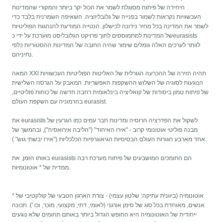
היחידה של פיתוח מסוגלת לשמר את הכול יקר ביותר והמקורי שהמדינות
העכשוויות נקראות לשמור בפנייה של גלובליזציה. השאיפה השמרנית בלבד כדי
לשמר את המדינה בכל מחיר נידונה לכישלון. הנטייה המודעת להנהגות הפוליטיות
של המדינות למתמוססים לתוך פרויקט הגלובליסט מוערכת על ידי כeurasists
לוותר לערכים האלה גומלים שימור שהיה החובה של המדינות ההסטוריות כלפי
נתיניהם.
המאה XXI תהיה הזירה של ההכרעה הגורלית של האליטות הפוליטיות העכשוויות
הנוגעות לסוגיה של השלוש ההשקפות האפשריות. המאבק על הגרסה השלישית
של פיתוח טמון ביסודות של קואליציה בינלאומית רחבה חדשה של כוחות פוליטיים,
בהרמוניה עם השקפת העולם eurasist.
את eurasists לשקול את הפדרציה הרוסיה ומדינות חבר עמים כמו הגרעין של
מבנה פוליטי אוטונומי קרוב - "אירו האיחוד" ("הליבה אירואסיה"), ובהמשך של
אחד מארבע חגורות העולם הבסיסיות הגיאוגרפיות הכלכליות ("אירו יבשתי גוש" ).
באותו הזמן, את eurasists הם התומכים המושבעים של פיתוח מערכת רבה
ממדית של * אוטונומיות.
* אוטונומיה (ביוונית עתיקה: שלטון עצמי) - צורת הארגון הטבעי של קולקטיבי של
אנשים, מאוחדת בכל סוג של סימן אורגני (לאומי, דתי, מקצועי, מוכר, וכו '). תכונה
ייחודית של האוטונומיה היא החופש הגדול ביותר באותם תחומים שלא נוגעים