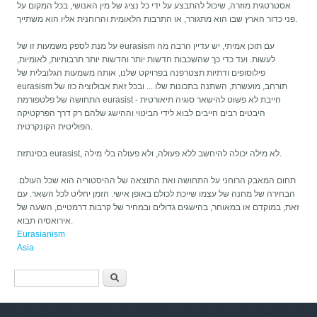
אסטרטגית מוזרה, שיכול להתבצע על ידי כל נציג של מין האנושי, בכל המקום על
פני כדור הארץ שבו הוא מתגורר, או התרבות הלאומית והרוחנית אליו הוא משתייך.
על מנת לספק משמעות זו של eurasism עם תוכן אמיתי, יש עדיין הרבה מה
לעשות. ועד כדי כך שהשכבות חדשות יותר וחדשות יותר תרבותיות, לאומיות,
פילוסופים ודתיות תצטרפנה בפרויקט שלנו, אותה משמעות הגלובלית של
eurasism תורחב, מועשרת, השתנה בתכונות שלו ... ובכל זאת אבולוציה כזו של
התחושה של פלטפורמת eurasist חייבת לא פשוט להישאר סוגיה תיאורטית -
היבטים רבים חייבים לבוא לידי הביטוי וההישג שלהם רק דרך הפרקטיקה
הפוליטית הקונקרטית.
בסינתזת eurasist, לא מילה יכולה להיחשב ללא פעולה, ולא פעולה בלי מילה.
תחום המאבק הרוחני על התחושה ואת התוצאה של ההיסטוריה הוא שכל העולם.
הבחירה של מחנה של עצמו שייכת לכולם באופן אישי. הזמן יחליט לכל השאר. עם
זאת, במוקדם או במאוחר, בהישגים גדולים ובמחיר של קרבות דרמטיים, השעה של
אירואסיה תבוא.
Eurasianism
Asia
טופס חיפוש
חיפוש