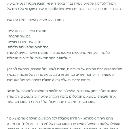
המודל לכל סוג של אוטונומיות נבחר באופן חופשי, הנובע ממסורת נטיית ביטוי,
ישיר דמוקרטי של רצונו של collectivities האורגני - חברות, קבוצות, ארגונים דתיים.
תחת ניהולו של את האוטונומיות נמצאות:
הנושאים האזרחיים ומנהליים,
במישור החברתי,
חינוך והשירותים הרפואיים,
בכל תחום של פעילות כלכלית.
כלומר, הכל, חוץ מהסניפים האסטרטגיים והנושאים האלה נוגעים לביטחון
ושלמותה הטריטוריאלית של "רווחים הגדולים".
רמת החופש של האזרחים, הודות לארגון של החברה, בהתאם לעיקרון eurasist של
אוטונומיה, היא חסר תקדים גבוהה. אדם מקבל אפשרויות של הגשמה עצמית
ופיתוח יצירתיות שלא נראה מעולם בהיסטוריה של האנושות.
הסוגיות של ביטחון אסטרטגי, הפעילות הבינלאומית שמעבר למסגרת של מרחב
אחד היבשתי, בנושאים הכלכליים ברמת המקרו, שליטה על משאבים ותקשורת
אסטרטגיים - נמצאות תחת ניהולו של * המרכז האסטרטגי אחד.
* מרכז היחיד אסטרטגי - הגדרה מקובלת לכל המופעים האלה אשר נמצאים
הואצלו שליטת הממשלה האזורית האסטרטגית של "מרחבים הגדולים". זהו מבנה