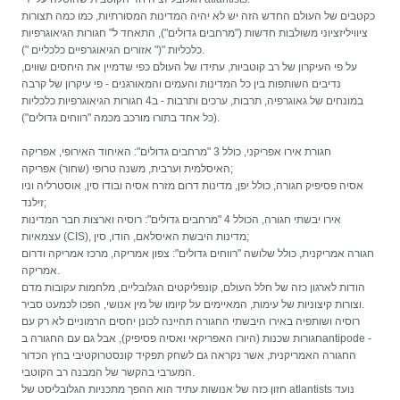
כקטבים של העולם החדש הזה יש לא יהיה המדינות המסורתיות, כמו כמה תצורות
ציוויליזציוני משולבות חדשות ("מרחבים גדולים"), התאחד ל" חגורות הגיאוגרפיות
כלכליות "(" אזורים הגיאוגרפיים כלכליים ").
על פי העיקרון של רב קוטביות, עתידו של העולם כפי שדמיין את היחסים שווים,
נדיבים השותפות בין כל המדינות והעמים והמאורגנים - פי עיקרון של קרבה
במונחים של גאוגרפיה, תרבות, ערכים ותרבות - ב4 חגורות הגיאוגרפיות כלכליות
(כל אחד בתורו מורכב מכמה "רווחים גדולים").
חגורת אירו אפריקני, כולל 3 "מרחבים גדולים": האיחוד האירופי, אפריקה
האיסלמית וערבית, משנה טרופי (שחור) אפריקה;
אסיה פסיפיק חגורה, כולל יפן, מדינות דרום מזרח אסיה ובודו סין, אוסטרליה וניו
זילנד;
אירו יבשתי חגורה, הכולל 4 "מרחבים גדולים": רוסיה וארצות חבר המדינות
עצמאיות (CIS), מדינות היבשת האיסלאם, הודו, סין;
חגורה אמריקנית, כולל שלושה "רווחים גדולים": צפון אמריקה, מרכז אמריקה ודרום
אמריקה.
הודות לארגון כזה של חלל העולם, קונפליקטים הגלובליים, מלחמות עקובות מדם
וצורות קיצוניות של עימות, המאיימים על קיומו של מין אנושי, הפכו לכמעט סביר.
רוסיה ושותפיה באירו היבשתי החגורה תהיינה לכונן יחסים הרמוניים לא רק עם
חגורות שכנות (היורו האפריקאי ואסיה פסיפיק), אבל גם עם החגורה בantipode -
החגורה האמריקנית, אשר נקראה גם לשחק תפקיד קונסטרוקטיבי בחץ הכדור
המערבי בהקשר של המבנה רב הקוטבי.
חזון כזה של אנושות עתיד הוא ההפך מתכניות הגלובליסט של atlantists נועד