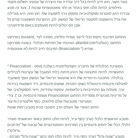
מצד השני, הוא חייב להיות בכל דרך עודדה את היצירה של אמצעי תשלום מקומי
וחילופים, להיות הלכו חוקי באחד או יותר מאוטונומיות שכנות 1. צעד זה מונע
צבירת ההון למטרות ספקולטיביות ומספק גירוי לתפוצה שלו. חוץ מזה, היא מגדילה
את גודל ההשקעה לסקטור הריאלי של המשק. לכן, ההקרנות תושקענה קודם כל
שבו הם יכולים להיות מועסקים באופן פרודוקטיבי.
בפרויקט eurasist, התחום הפיננסי נתפס ככלי לייצור אמיתי וחליפין, מופנה לצד
האיכותי של הפיתוח הכלכלי. בשונה מפרויקט atlantist (הגלובליסט), התחום
הפיננסי חייב להיות לא אוטונומיה (financialism *) שהיא.
* Financialism - המערכת הכלכלית של החברה הקפיטליסטית בשלבה פוסט
התעשייתי, להיות התוצאה של היגיון פיתוח בלתי המוגבל של עקרונות ליברליים
בכלכלה. התכונה הייחודית שלו היא שהמגזר הריאלי של המשק הופך משועבד
לפעילות פיננסית וירטואלית (שוקי המניות, שווקים פיננסיים, נייר השקעות בניירות
ערך, פעולות עם התחייבויות בינלאומיות, עסקות עתידיות, חיזוי הספקולטיבי של
מגמות פיננסיות, וכו '). צירי Financialism על מדיניות מוניטרית ומפרידת התחום
המוניטרי (מטבעות עולם מילואים, כסף אלקטרוני) מייצור.
החזון האזורי של העולם הרב הקוטבי מניח מטבע רמות שונות:
מטבע הגיאוגרפי כלכלי (ערכי כסף ונייר, להיות הלכו החוקי באזור הגיאוגרפי מוגדר
כלכלי, ככלי של יחסים פיננסיים בין המרכזים האסטרטגיים של קבוצה של "מרחבים
גדולים");
מטבע "שטח גדול" (ערכי כסף ונייר, להיות הלכו חוקי בתוך "שטח גדול" מובהק -