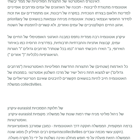
לאינטרס האסטרטגי של התצורות הפוליטיות של ממד יבשתי.
אוטונומיה מתנגדת לריבונות - תכונה של הארגונים של עמים ומרחבים אופייניים
למדינות הלאום בצורתו הנוכחית. במקרה של ריבונות, אנו מתמודדים עם את זכות
prioritary לסידור החופשי ועצמאי בשטח: אוטונומיה מניחה עצמאות בנושאים של
ארגון החיים הקולקטיביים של עמים ואזורים, ולא קשורים להזמנתו של השטח.
עיקרון אוטונומיה רבה ממדית נתפס כמבנה הארגוני האופטימלי של החיים של
עמים, קבוצות אתניות והחברתיות תרבותיות, בפדרציה הרוסיה כמו באיחוד
האירופי, ב" האירו היבשתי חגורה "כמו בכל שנותרו" מרחבים גדולים "ו" חגורות
הגיאוגרפיות כלכליות "(" אזורים ").
כל האדמות (שטחים) של התצורות החדשות הפוליטיות האסטרטגיות ("מרחבים
גדולים") יש למצוא תחת ניהול ישיר של מרכז השלטון אסטרטגי. בסמכותו של
האוטונומיה חייב להיות בנושאים הקשורים להיבטים שאינם הטריטוריאליים של
ממשלת collectivities.
עיקרון eurasist של חלוקת הסמכויות
עיקרון eurasist של ניהול פוליטי מניח שתי רמות שונות של ממשלה: מקומיות
ואסטרטגיות.
ברמה המקומית, הממשלה חוקקה דרך האוטונומיות - כמובן שמורכב מאסוציאציות
מסוג שונה (מהעמים רבים המיליון לcollectivities הקטן עשוי מכמה עובדים).
הממשלה הזאת פועלת על פי חופש מוחלט ואינה נשלטת על ידי כל מקרה מעולה.