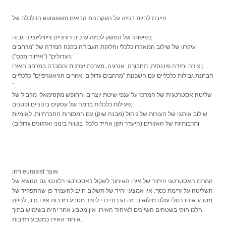
הכלכלה של eurasism חייבת להיות בנויה על העקרונות הבאים
כפיפותו של המשק לכמה ערכים רוחניים ציוויליזציוני גבוה;
עיקרון של שילוב המאקרו כלכלי וחלוקת העבודה בקנה המידה של "מרחבים
הגדולים" ("איחוד מכס");
יצירה יחידה פיננסית, תחבורה, אנרגיה, מערכת יצרנית והסברה במרחב האירו;
הבחנת גבולות כלכליים עם השכנות "מרחבים גדולים ואזורים הגיאוגרפיים" כלכליים
";
שליטה אסטרטגית של המרכז על ענפי שיטת יוצרים והחופש מקסימאלי מקביל של
פעילות כלכלית ברמה של עסקים בינוניים וקטנים;
שילוב אורגני של הצורות של ניהול (מבנה שוק) עם המסורות החברתיות, לאומיות
ותרבותיות של האזורים (היעדר תקן אחיד כלכלי בטווח בינוני וארגונים גדולים).
חזון eurasist אוצר
המרכז האסטרטגי היחיד של אירו האיחוד לשקול כאסטרטגי רלוונטי גם הנושא של
השליטה על זרימת כסף. אין אמצעי יחיד של תשלום חייב להעמיד פן שהתפקיד של
מטבע אוניברסלי עולם מילואים. זה הכרחי כדי ליצור מטבע רזרבות אירו נכון, להיות
הלכו חוקי בשטחים השייכים לאיחוד האירו. אין מטבע אחר יהיה בשימוש בתוך
איחוד האירו כמטבע רזרבות.