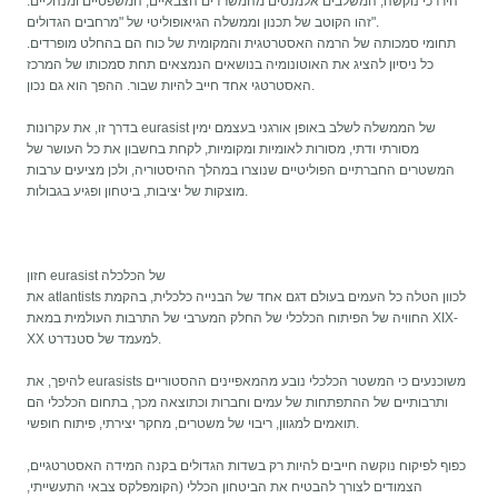
היררכי נוקשה, המשלבים אלמנטים מהמשרדים הצבאיים, המשפטיים ומנהליים.
זהו הקוטב של תכנון וממשלה הגיאופוליטי של "מרחבים הגדולים".
תחומי סמכותה של הרמה האסטרטגית והמקומית של כוח הם בהחלט מופרדים.
כל ניסיון להציג את האוטונומיה בנושאים הנמצאים תחת סמכותו של המרכז
האסטרטגי אחד חייב להיות שבור. ההפך הוא גם נכון.
בדרך זו, את עקרונות eurasist של הממשלה לשלב באופן אורגני בעצמם ימין
מסורתי ודתי, מסורות לאומיות ומקומיות, לקחת בחשבון את כל העושר של
המשטרים החברתיים הפוליטיים שנוצרו במהלך ההיסטוריה, ולכן מציעים ערבות
מוצקות של יציבות, ביטחון ופגיע בגבולות.
חזון eurasist של הכלכלה
את atlantists לכוון הטלה כל העמים בעולם דגם אחד של הבנייה כלכלית, בהקמת
החוויה של הפיתוח הכלכלי של החלק המערבי של התרבות העולמית במאת XIX-
XX למעמד של סטנדרט.
להיפך, את eurasists משוכנעים כי המשטר הכלכלי נובע מהמאפיינים ההסטוריים
ותרבותיים של ההתפתחות של עמים וחברות וכתוצאה מכך, בתחום הכלכלי הם
תואמים למגוון, ריבוי של משטרים, מחקר יצירתי, פיתוח חופשי.
כפוף לפיקוח נוקשה חייבים להיות רק בשדות הגדולים בקנה המידה האסטרטגיים,
הצמודים לצורך להבטיח את הביטחון הכללי (הקומפלקס צבאי התעשייתי,