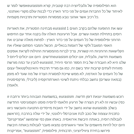
אפשר לומר שeurasism הוא הפילוסופיה של גלובליזציה רבה קוטבית, קורא
לאיחוד של כל החברות ועמים על פני כדור הארץ כדי לבנות עולם מקורי ואותנטי,
כל רכיב אשר אורגני נובע ממסורות הסטוריות ותרבויות מקומיות.
מבחינה הסטורית, את תאוריות eurasist 1 עשו את ההופעה שלהם בקרב הוגים
רוסים בתחילת המאה עשרים. אבל הרעיונות האלה עלו בקנה אחד עם החיפוש
הרוחני ופילוסופית של כל העמים על פני כדור הארץ - לפחות מאלה שהבינו את
האופי המוגבל ולקוי של דוגמות בנאליים, הכשל והמבוי הסתום שאליו את
הקלישאות הרוחניות היו קשורות, צריך לברוח מהמסגרות הרגילות לקראת אופקים
חדשים. היום אנו יכולים לייחס לeurasism משמעות חדשה, גלובלית, אנו יכולים
להבין עד כמה מורשת eurasist שלנו היא לא העבודה של בית הספר הרוסי היחיד,
מזוהית לעתים קרובות יותר בשם זה, כמו גם מוריד תרבותי והאינטלקטואלי עצום
של כל העמים על האדמה, לא ממש שייכת למסגרת הצרה של מה שעד לא מזמן
(במאה עשרים) נחשב כבלתי ניתנת לשינוי האורתודוקסיה (ליברלי, מרקסיסטית
ולאומי).
במשמעות הגבוהה ביותר ורחבה זו, eurasism רוכש משמעות יוצאת דופן חדשה.
עכשיו זה לא רק הצורה של הרעיון הלאומי לרוסיה פוסט הקומוניסטי החדשה (כפי
שהוא נחשב על ידי האבות מייסדים-התנועה והעכשווי ניאו eurasists בשלב
הראשון), כתכנית עצומה של כוכב לכת אוניברסלי רלוונטי, על ידי עולה בהרבה
לגבולות רוסיה, באותה היבשת אירואסיה. באותו אופן כפי שהמושג "אמריקניזם"
היום יכול להיות מיושמים על אזורי גיאוגרפים נמצאו מעבר לגבולות באותה היבשת
אמריקנית, "eurasism" פירושו בחירת ציוויליזציוני, תרבותית, פילוסופית,