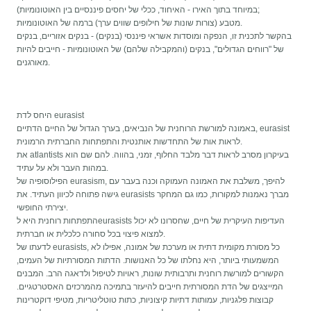
במיוחד בתוך האירו - האיחוד, ככלי של יחסים פיננסיים בין האוטונומיות);
מטבע (צורות שונות של חילופים שווים ערך) ברמה של האוטונומיות.
בהקשר לתכנית זו, הנפקה ומוסדות אשראי פיננסי (בנקים) - בנקים אזוריים, בנקים
של "רווחים הגדולים", בנקים (והמקבילה שלהם) של האוטונומיות - חייבים להיות
מאורגנים.
היחס לדת eurasist
באמונה למורשת הרוחנית של הנביאים, בערך הגדול של החיים הדתיים, eurasist
לראות אות של התחדשות אותנטית והתפתחות החברתית הרמונית.
את atlantists בעיקרון מסרב לראות דבר מלבד החלוף, זמני, בהווה. להם שם הוא
במהות העבר ולא על עתיד.
הפילוסופיה של eurasism, להיפך, משלבת את האמונה העמוקה וכנה בעבר עם
גישה פתוחה לכיוון העתיד. את eurasists מברך נאמנות למקורות, כמו גם המחקר
יצירתי החופשי.
התפתחות רוחנית היא לeurasists העדיפות העיקרית של חיים, שחסרונו לא יכול
למצוא פיצוי בכל סחורה כלכלית או חברתית.
לדעתו של eurasists, כל מסורת מקומית דתית או מערכת של אמונה, אפילו לא
המשמעותי ביותר, היא נחלתו של כל האנושות. הדתות המסורתיות של העמים,
הקשורים למורשת רוחנית ותרבותית שונות, ראויות לטיפול ולדאגה הרב. המבנים
המייצגים של הדת המסורתית חייבים להיעזר בתמיכה מהמרכזים האסטרטגיים.
קבוצות פלגניות, עמותות דתיות קיצוניות, כתות טוטליטריות, מטיפי דוקטרינות