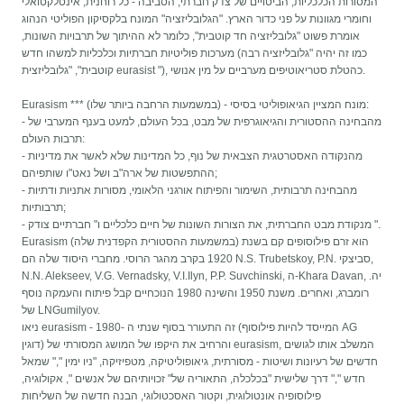
המסורות הכלכליות, הביטויים של צדק חברתי, הסביבה - כל רוחנית, אינטלקטואלי
וחומרי מגוונות על פני כדור הארץ. "הגלובליזציה" המונח בלקסיקון הפוליטי הנהוג
אומרת פשוט "גלובליזציה חד קוטבית", כלומר לא ההיתוך של תרבויות השונות,
מערכות פוליטיות חברתיות וכלכליות למשהו חדש (כמו זה יהיה "גלובליזציה רבה
קוטבית", "גלובליזצית eurasist "), כהטלת סטריאוטיפים מערביים על מין אנושי.
Eurasism *** (במשמעות הרחבה ביותר שלו) - מונח המציין הגיאופוליטי בסיסי:
- מהבחינה ההסטורית והגיאוגרפית של מבט, בכל העולם, למעט בענף המערבי של
תרבות העולם:
- מהנקודה האסטרטגית הצבאית של נוף, כל המדינות שלא לאשר את מדיניות
ההתפשטות של ארה"ב ושל נאט"ו שותפיהם;
- מהבחינה תרבותית, השימור והפיתוח אורגני הלאומי, מסורות אתניות ודתיות
תרבותיות;
- מנקודת מבט החברתית, את הצורות השונות של חיים כלכליים ו" חברתיים צודק ".
Eurasism (במשמעות ההסטורית הקפדנית שלה) הוא זרם פילוסופים קם בשנת
1920 בקרב מהגר הרוסי. מחברי היסוד שלה הם N.S. Trubetskoy, P.N. סביצקי,
N.N. Alekseev, V.G. Vernadsky, V.I.Ilyn, P.P. Suvchinski, ה-Khara Davan, יה.
רומברג, ואחרים. משנת 1950 והשינה 1980 הנוכחיים קבל פיתוח והעמקה נוסף
של LNGumilyov.
ניאו eurasism - זה התעורר בסוף שנתי ה -1980 (המייסד להיות פילוסוף AG
דוגין) והרחיב את היקפו של המושג המסורתי של eurasism, המשלב אותו לגושים
חדשים של רעיונות ושיטות - מסורתית, גיאופוליטיקה, מטפיזיקה, "ניו ימין "," שמאל
חדש "," דרך שלישית "בכלכלה, התאוריה של" זכויותיהם של אנשים ", אקולוגיה,
פילוסופיה אונטולוגית, וקטור האסכטולוגי, הבנה חדשה של השליחות