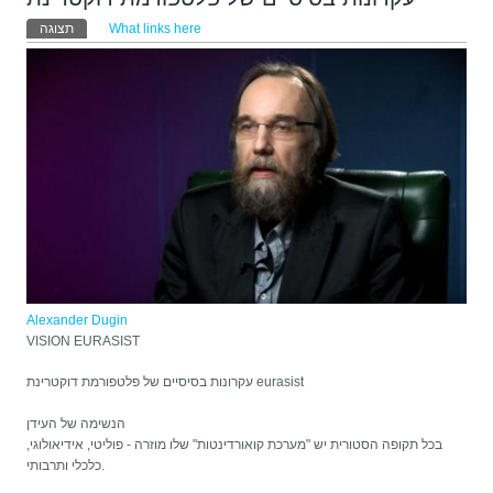
לשוניות ראשיות
(לשונית פעילה)
What links here
תצוגה
Alexander Dugin
VISION EURASIST
עקרונות בסיסיים של פלטפורמת דוקטרינת eurasist
הנשימה של העידן
בכל תקופה הסטורית יש "מערכת קואורדינטות" שלו מוזרה - פוליטי, אידיאולוגי,
כלכלי ותרבותי.