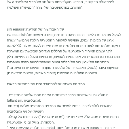
ליצור עולם חד קוטבי, סטריאו-מוקלד תחת השליטה של ​​מבני האוליגרכיה של
המערב, בפרספקטיבה של יצירה "הממשלה העולמית".
חזון eurasist של האבולוציה של המדינה
את eurasists לשקול את מדינת הלאום, בתכונותיהם הנוכחיות, כצורה מיושנת של
ארגון של מקומות ועמים, אופיינית לתקופה ההסטורית הולכת מחמישה עשרה
למאה XX. במקום של מדינות לאום תצורות פוליטיות חדשות חייבות לעלות, שילוב
לתוך עצמם האיחוד האסטרטגי של החללים הגדולים שביבשת עם המערכת
המורכבת רבה הממדית של אוטונומיות לאומיות, תרבותיות וכלכליות פנימיות. חלק
מהתכונות של ארגון כזה של חללים ועמים שאפשר לראות בשתי אימפריות
העתיקות בעבר (למשל, האימפריה של אלכסנדר מוקדון, האימפריה הרומית, וכו ')
ובמבנים הפוליטיים החדשים (איחוד האירופי, מדינות חבר עמים).
המדינות העכשוויות להתמודד היום את התחזיות הבאות
-חיסול עצמי והשתלבות במרחב פלנטרית האחת תחת שליטה אמריקנית
(atlantism, גלובליזציה);
התנגדות לגלובליזציה, בניסיון לשמר את המבנים המנהליים שלהם (ריבונות
רשמית) על אף גלובליזציה;
כניסת תצורות מסוג הנ"ל אזורי ומדינה ("מרחבים גדולים") על הבסיס של קהילה
הסטורית, ציוויליזציוני ואסטרטגית.
החלופה השלישית היא 1 eurasist. מנקודת מבט של ניתוח eurasist, זו הדרך