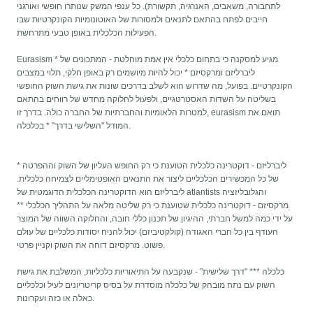
לתחבורה, משאבים, האנרגיה, תקשורת). כל ענפי המשק שנותרו חופשי ואורגני
חייבים לפתח בהתאם לתנאים ולמסורות של האוטונומיות הקונקרטיות שבו
הפעילות הכלכלית באופן טבעי מתרחשת.
Eurasism מגיע למסקנה כי בתחום כלכלי אין אמת מוחלטת - המתכונים של *
ליברליזם ומרקסיזם * יכול להיות מיושמים רק באופן חלקי, תלוי במצבים
הקונקרטיים. בפועל, מה שדרוש הוא לשלב בדרכים שונות את גישת השוק החופשי
בשליטה על השדות האסטרטגיים, ולפעול לחלוקה מחדש של רווחים בהתאם
למטרות הלאומיות והחברתיות של החברה כולה. בדרך זו, eurasism תואם את
המודל "השלישי בדרך" * בכלכלה.
* ליברליזם - דוקטרינה כלכלית הטוענת כי רק החופש העליון של השוק וההפרטה
של ​​כל המכשירים הכלכליים ליצור את התנאים האופטימליים לצמיחה כלכלית.
ליברליזם הוא הדוקטרינה הכלכלית הדוגמטית של atlantists והגלובליזציה
** מרקסיזם - דוקטרינה כלכלית שטוענת כי רק שליטה מלאה על התהליך הכלכלי
על ידי כמה למשל חברתי, ההיגיון של תכנון כללי חובה, והחלוקה השווה של המוצר
העודף בין כל חברי האגודה (קולקטיביזם) יכול להניח יסודות כלכליים של עולם
פשוט. מרקסיזם דוחה את השוק וקניין פרטי.
כלכלה *** "דרך שלישית" - שנקבעה על התיאוריות כלכליות, המשלבת את גישת
השוק עם נתח מובהק של כלכלה מוסדרת על בסיס קריטריונים לעיל וכלכליים
כאלה או כזה ועקרונות.