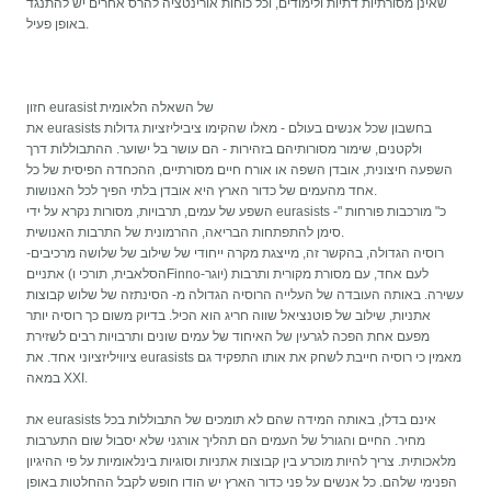
שאינן מסורתיות דתיות ולימודים, וכל כוחות אורינטציה להרס אחרים יש להתנגד
באופן פעיל.
חזון eurasist של השאלה הלאומית
את eurasists בחשבון שכל אנשים בעולם - מאלו שהקימו ציביליזציות גדולות
ולקטנים, שימור מסורותיהם בזהירות - הם עושר בל ישוער. ההתבוללות דרך
השפעה חיצונית, אובדן השפה או אורח חיים מסורתיים, ההכחדה הפיסית של כל
אחד מהעמים של כדור הארץ היא אובדן בלתי הפיך לכל האנושות.
השפע של עמים, תרבויות, מסורות נקרא על ידי eurasists כ" מורכבות פורחות "-
סימן להתפתחות הבריאה, ההרמונית של התרבות האנושית.
-רוסיה הגדולה, בהקשר זה, מייצגת מקרה ייחודי של שילוב של שלושה מרכיבים
אתניים (הסלאבית, תורכי וFinno-יוגר) לעם אחד, עם מסורת מקורית ותרבות
עשירה. באותה העובדה של העלייה הרוסיה הגדולה מ- הסינתזה של שלוש קבוצות
אתניות, שילוב של פוטנציאל שווה חריג הוא הכיל. בדיוק משום כך רוסיה יותר
מפעם אחת הפכה לגרעין של האיחוד של עמים שונים ותרבויות רבים לשזירת
ציוויליזציוני אחד. את eurasists מאמין כי רוסיה חייבת לשחק את אותו התפקיד גם
במאה XXI.
את eurasists אינם בדלן, באותה המידה שהם לא תומכים של התבוללות בכל
מחיר. החיים והגורל של העמים הם תהליך אורגני שלא יסבול שום התערבות
מלאכותית. צריך להיות מוכרע בין קבוצות אתניות וסוגיות בינלאומיות על פי ההיגיון
הפנימי שלהם. כל אנשים על פני כדור הארץ יש הודו חופש לקבל ההחלטות באופן