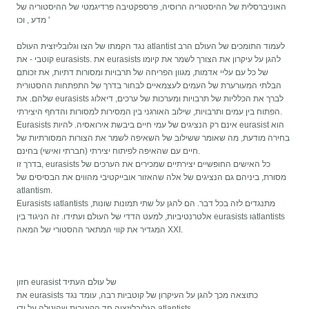
האוניברסלית של ההיסטוריה הרוסיה, פרספקטיבה פרדיגמטי של ההיסטוריה של
מדע , וכו '
נגד הקמתו של הצו וגלובליזצית העולם atlantist לעמוד התומכים של העולם הרב
קוטבי - את eurasists. את eurasists להגן על עיקרון את הצורך לשמר את קיומו
של כל עם עליי אדמות, מגוון הפריחה של תרבויות ומסורות דתיות, את זכותם
הבלתי המעורערת של העמים לעצמאיים לבחור בדרך של התפתחות ההסטורית
שלהם. את eurasists לברך את הכלליות של תרבויות ומערכות של ערכים, דיאלוג
הפתוח בין עמים ותרבויות, שילוב האורגני בין המסירות למסורות והדחף היצירתי.
Eurasists אינם רק הנציגים של עמי חיים ביבשת אירואסיה. להיות eurasist הוא
בחירה מודעת, מה שאומר ששילוב של השאיפה לשמר את הצורות המסורתיות של
חיים עם שהאיפה לפיתוח יצירתי (חברתי ואישי) בחינם.
בדרך זו, eurasists כל האישים החופשיים יצירתיים שמכירים את הערכים של
מסורת, ביניהם גם הנציגים של אלה שהאזור אובייקטיבי מהווים את הבסיסים של
atlantism.
Eurasists וatlantists מתנגדים לזה בכל דבר. הם להגן על שתי תמונות שונות,
אלטרנטיביות, למעט הדדי של העולם ועתידו. זה הניגוד בין eurasists וatlantists
המגדיר את קווי המתאר ההסטורי של המאה XXI.
חזון eurasist של עולם העתיד
את eurasists כתוצאה מכך להגן על העיקרון של קוטביות רבה, עומד נגד
הגלובליזציה חד הקוטבית שהוטלה על ידי atlantists.