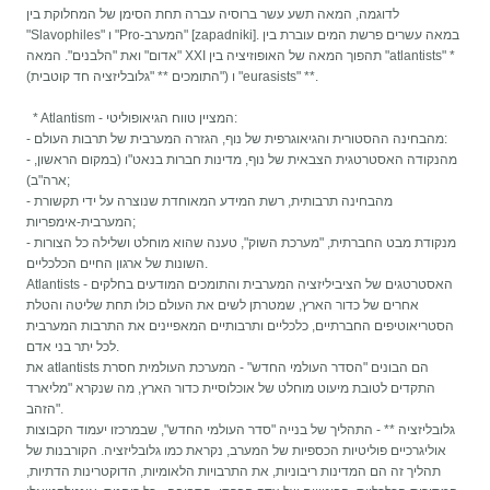
לדוגמה, המאה תשע עשר ברוסיה עברה תחת הסימן של המחלוקת בין
"Slavophiles" ו "Pro-המערב" [zapadniki]. במאה עשרים פרשת המים עוברת בין
"אדום" ואת "הלבנים". המאה XXI תהפוך המאה של האופוזיציה בין "atlantists" *
(התומכים ** "גלובליזציה חד קוטבית") ו "eurasists" **.
* Atlantism - המציין טווח הגיאופוליטי:
- מהבחינה ההסטורית והגיאוגרפית של נוף, הגזרה המערבית של תרבות העולם:
- מהנקודה האסטרטגית הצבאית של נוף, מדינות חברות בנאט"ו (במקום הראשון,
ארה"ב);
- מהבחינה תרבותית, רשת המידע המאוחדת שנוצרה על ידי תקשורת
המערבית-אימפריות;
- מנקודת מבט החברתית, "מערכת השוק", טענה שהוא מוחלט ושלילה כל הצורות
השונות של ארגון החיים הכלכליים.
Atlantists - האסטרטגים של הציביליזציה המערבית והתומכים המודעים בחלקים
אחרים של כדור הארץ, שמטרתן לשים את העולם כולו תחת שליטה והטלת
הסטריאוטיפים החברתיים, כלכליים ותרבותיים המאפיינים את התרבות המערבית
לכל יתר בני אדם.
את atlantists הם הבונים "הסדר העולמי החדש" - המערכת העולמית חסרת
התקדים לטובת מיעוט מוחלט של אוכלוסיית כדור הארץ, מה שנקרא "מליארד
הזהב".
גלובליזציה ** - התהליך של בנייה "סדר העולמי החדש", שבמרכזו יעמוד הקבוצות
אוליגרכיים פוליטיות הכספיות של המערב, נקראת כמו גלובליזציה. הקורבנות של
תהליך זה הם המדינות ריבוניות, את התרבויות הלאומיות, הדוקטרינות הדתיות,