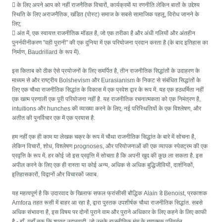
 के लिए अपने आप को नहीं राजनैतिक विचारों, कार्यक्रमों या रणनीति लेकिन बातों के उद्देश्य
स्थिति के लिए अराजनैतिक, खंडित (पोस्ट) समाज के सबसे सामाजिक पहलू, विरोध जानने के
लिए;
 अंत में, एक स्वायत्त राजनीतिक मॉडल है, जो एक तरीका है और अंधी गलियों और अंतहीन
पुनर्नवीनीकरण "वही पुरानी" की एक दुनिया में एक परियोजना प्रदान करता है (के बाद इतिहास का
निर्माण, Baudrillard के रूप में).
इस किताब को ठीक ऐसे प्रयोजनों के लिए समर्पित है, तीन राजनीतिक सिद्धांतों के उदाहरण के
माध्यम से और राष्ट्रीय Bolshevism और Eurasianism के निकट से संबंधित सिद्धांतों के
लिए एक चौथा राजनीतिक सिद्धांत के विकास में एक प्रवेश द्वार के रूप में. यह एक हठधर्मिता नहीं
एक खत्म प्रणाली एक पूरी परियोजना नहीं है. यह राजनीतिक रचनात्मकता को एक निमंत्रण है,
intuitions और hunches की व्याख्या करने के लिए, नई परिस्थितियों के एक विश्लेषण, और
अतीत की पुनर्विचार एक में एक प्रयास है.
हम नहीं एक ही काम या लेखक चक्र के रूप में चौथा राजनीतिक सिद्धांत के बारे में सोचना है,
लेकिन विचारों, शोध, विश्लेषण prognoses, और परियोजनाओं की एक व्यापक स्पेक्ट्रम की एक
प्रवृत्ति के रूप में. हर कोई जो इस प्रवृत्ति में सोचता है कि अपनी खुद की कुछ ला सकता है. इस
अपील करने के लिए एक ही रास्ता या कोई अन्य, अधिक से अधिक बुद्धिजीवियों, दार्शनिकों,
इतिहासकारों, विद्वानों और विचारकों जवाब.
यह महत्वपूर्ण है कि उदारवाद के खिलाफ सफल फ्रांसीसी बौद्धिक Alain डे Benoist, प्रकाशक
Amfora तहत रूसी में बाहर आ रहा है, द्वारा पुस्तक उपशीर्षक चौथा राजनीतिक सिद्धांत. सबसे
अधिक संभावना है, इस विषय पर दोनों पुराने वाम और पुराने अधिकार के लिए कहने के लिए काफी
है - हाँ, यहाँ तक कि शायद उदारवादी, जो उनके राजनीतिक मंच के गुणात्मक परिवर्तन