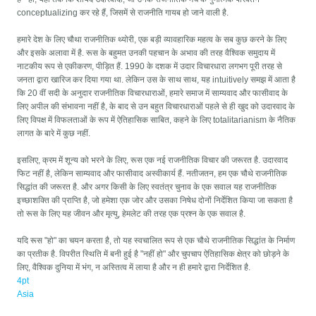
conceptualizing कर रहे हैं, जिसमें से राजनीति गायब हो जाने वाली है.
हमारे देश के लिए चौथा राजनीतिक थ्योरी, एक बड़ी व्यावहारिक महत्व के सब कुछ करने के लिए
और इसके अलावा में है. रूस के बहुमत उनकी पहचान के अभाव की तरह वैश्विक समुदाय में
नाटकीय रूप से एकीकरण, पीड़ित हैं. 1990 के दशक में उदार विचारधारा लगभग पूरी तरह से
जनता द्वारा खारिज कर दिया गया था. लेकिन उस के साथ साथ, यह intuitively समझ में आता है
कि 20 वीं सदी के अनुदार राजनीतिक विचारधाराओं, हमारे समाज में साम्यवाद और फासीवाद के
लिए अपील की संभावना नहीं है, के बाद से उन बहुत विचारधाराओं पहले से ही खुद को उदारवाद के
लिए विपक्ष में विफलताओं के रूप में ऐतिहासिक साबित, कहने के लिए totalitarianism के नैतिक
लागत के बारे में कुछ नहीं.
इसलिए, क्रम में शून्य को भरने के लिए, रूस एक नई राजनीतिक विचार की जरूरत है. उदारवाद
फिट नहीं है, लेकिन साम्यवाद और फासीवाद अस्वीकार्य हैं. नतीजतन, हम एक चौथे राजनीतिक
सिद्धांत की जरूरत है. और अगर किसी के लिए स्वतंत्र चुनाव के एक सवाल यह राजनीतिक
इच्छाशक्ति की प्राप्ति है, जो हमेशा एक जोर और उसका निषेध दोनों निर्देशित किया जा सकता है
तो रूस के लिए यह जीवन और मृत्यु, हेमलेट की तरह एक प्रश्न के एक सवाल है.
यदि रूस "हो" का चयन करता है, तो यह स्वचालित रूप से एक चौथे राजनीतिक सिद्धांत के निर्माण
का प्रतीक है. विपरीत स्थिति में बनी हुई है "नहीं हो" और चुपचाप ऐतिहासिक क्षेत्र को छोड़ने के
लिए, वैश्विक दुनिया में भंग, न अस्तित्व में लाया है और न ही हमारे द्वारा निर्देशित है.
4pt
Asia