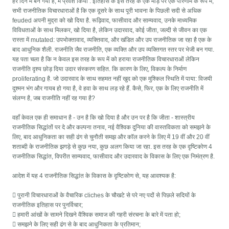
हर दिन में बन गया है, में प्रवेश किया . इतिहास के इस तरह के एक मोड़ पर एक परिणाम के रूप में,
सभी राजनीतिक विचारधाराओं है कि एक दूसरे के साथ पूरी भावना के पिछली सदी से अधिक
feuded अपनी मुद्रा को खो दिया है. रूढ़िवाद, फासीवाद और साम्यवाद, उनके माध्यमिक
विविधताओं के साथ मिलकर, खो दिया है, लेकिन उदारवाद, कोई जीता, जल्दी से जीवन का एक
रास्ता में mutated: उपभोक्तावाद, व्यक्तिवाद, और खंडित और उप राजनीतिक जा रहा है एक के
बाद आधुनिक शैली. राजनीति जैव राजनीति, एक व्यक्ति और उप व्यक्तिगत स्तर पर भेजी बन गया.
यह पता चला है कि न केवल इस तरह के रूप में को हराया राजनीतिक विचारधाराओं लेकिन
राजनीति दृश्य छोड़ दिया उदार संस्करण सहित. कि कारण के लिए, विकल्प के निर्माण
proliferating है. जो उदारवाद के साथ सहमत नहीं खुद को एक मुश्किल स्थिति में पाया: विजयी
दुश्मन भंग और गायब हो गया है, वे हवा के साथ लड़ रहे हैं. कैसे, फिर, एक के लिए राजनीति में
संलग्न है, जब राजनीति नहीं रह गया है?
वहाँ केवल एक ही समाधान है - उन है कि खो दिया है और उन पर है कि जीता - शास्त्रीय
राजनीतिक सिद्धांतों पर दे और कल्पना तनाव, नई वैश्विक दुनिया की वास्तविकता को समझने के
लिए, बाद आधुनिकता का सही ढंग से चुनौती समझ और कॉल करने के लिए में 19 वीं और 20 वीं
शताब्दी के राजनीतिक झगड़े से कुछ नया, कुछ अलग किया जा रहा. इस तरह के एक दृष्टिकोण 4
राजनीतिक सिद्धांत, विपरीत साम्यवाद, फासीवाद और उदारवाद के विकास के लिए एक निमंत्रण है.
आदेश में यह 4 राजनीतिक सिद्धांत के विकास के दृष्टिकोण से, यह आवश्यक है:
 पुरानी विचारधाराओं के वैचारिक cliches के चौखटे से परे नए पदों से पिछले सदियों के
राजनीतिक इतिहास पर पुनर्विचार;
 हमारी आंखों के सामने दिखने वैश्विक समाज की गहरी संरचना के बारे में पता हो;
 समझने के लिए सही ढंग से के बाद आधुनिकता के प्रतिमान;