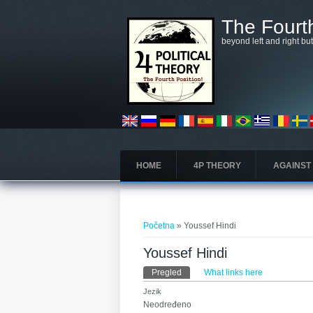
Skoči na glavni sadržaj
The Fourth
beyond left and right bu
HOME
4P THEORY
AGAINST
Vi ste ovdje
Početna
» Youssef Hindi
Youssef Hindi
Primarni tabovi
Pregled
(aktivni tab)
What links here
Jezik
Neodređeno