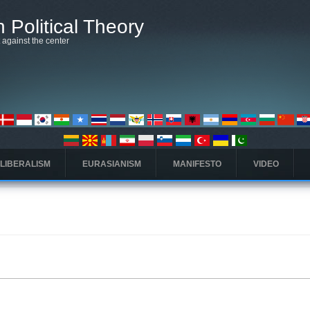
 Political Theory
t against the center
 LIBERALISM
EURASIANISM
MANIFESTO
VIDEO