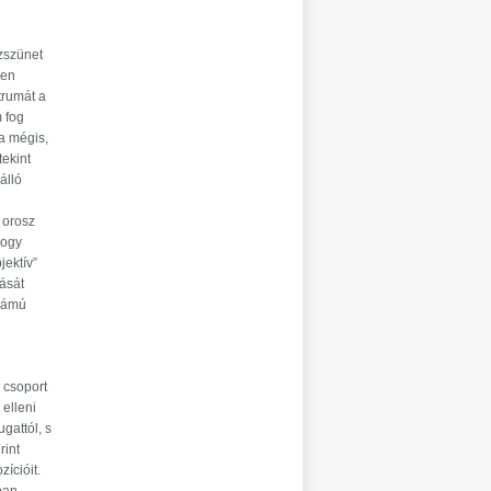
űzszünet
den
trumát a
m fog
ha mégis,
tekint
álló
z orosz
hogy
jektív”
tását
számú
a csoport
 elleni
gattól, s
rint
ícióit.