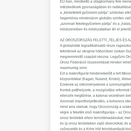
EU-ban, mindkettő a világkormány felé mene
intézkedések gyorsaságában és radikalitásá
a „késleltetett győzelem pártja” szilárdan elkö
hegemónia mindenáron globális szinten való 
„azonnali feketegyőzelem pártja” és a „halas
módszereiben és módozataiban tér el jelent
AZ OROSZORSZÁG FELETTI „TELJES ÉS 
A globalisták legradikálisabb része ragaszk
tekintenek az ukrajnai háborúban (sokan őszi
megsemmisítő csapást okozva. Legyőzni Orosz
Orosz Föderáció összeomlását minden lehetsé
maximumig vinni.
Ezt a makrofigurát mindenekelőtt a brit titk
központokkal (Kagan, Nuland, Kristol), illetv
Ezeknek az intézményeknek a szemszögéből 
frontok patthelyzete, a mozgósítási reformok 
ellenzék megtűrése, a katonai vezetésen bel
Azonnali importhelyettesítés, a koherens id
mind arra utalnak, hogy Oroszország a szakad
végre a feketék első makrofigurája – az Orosz
orosz területek elleni terrortámadásokat, me
és új orosz területeken zajló diverziókat, és
csővezeték és a Krími Híd felrobbantását kiv