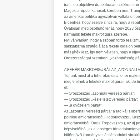
iránt, de objektíve drasztikusan csökkentené
Maguk a republikánusok körében nem Trump l
az amerikai politika úgyszólván vállalaton b
Bidenhez, hogy esélye sincs rá, hogy a repub
Óvatosan megjósolható tehát, hogy 2023 ősz
harmadik fekete makrofigura szerepe.
Nyilvánvalóan, hogy a szóban forgó realizmu
sakkjátszma stratégiáját a fekete oldalon be
más játék lesz, így nem véletlen, hogy a ki
Oroszországgal szembeni „közömbösség pártj
A FEHÉR MAKROFIGURÁI: AZ „AZONNALI
Térjünk most át a fehérekre és a fehér makrof
megfelelnek a feketék makrofiguráinak, de 
el:
— Oroszország „azonnali vereség pártja”;
— Oroszország „késleltetett vereség pártja”;
— „a győzelem pártja”.
Az „azonnali vereség pártja” a radikális liberá
politikai emigránsokból (Hodorkovszkij, Kasz
emigránsokból, Darja Trepova) stb.), az új p
képviselőiből, az ellenséges társadalomterve
különböző kormányzati és társadalmi strukt