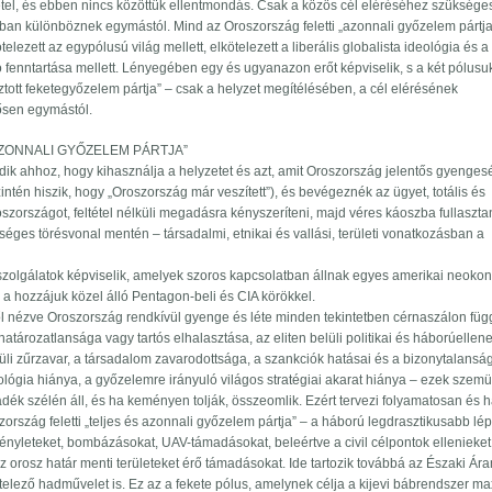
tel, és ebben nincs közöttük ellentmondás. Csak a közös cél eléréséhez szüksége
ban különböznek egymástól. Mind az Oroszország feletti „azonnali győzelem pártja
telezett az egypólusú világ mellett, elkötelezett a liberális globalista ideológia és a
fenntartása mellett. Lényegében egy és ugyanazon erőt képviselik, s a két pólusu
ztott feketegyőzelem pártja” – csak a helyzet megítélésében, a cél elérésének
ősen egymástól.
AZONNALI GYŐZELEM PÁRTJA”
odik ahhoz, hogy kihasználja a helyzetet és azt, amit Oroszország jelentős gyenge
ntén hiszik, hogy „Oroszország már veszített”), és bevégeznék az ügyet, totális és
országot, feltétel nélküli megadásra kényszeríteni, majd véres káoszba fullasztan
ges törésvonal mentén – társadalmi, etnikai és vallási, területi vonatkozásban a
osszolgálatok képviselik, amelyek szoros kapcsolatban állnak egyes amerikai neokon
e a hozzájuk közel álló Pentagon-beli és CIA körökkel.
nézve Oroszország rendkívül gyenge és léte minden tekintetben cérnaszálon függ
határozatlansága vagy tartós elhalasztása, az eliten belüli politikai és háborúellen
üli zűrzavar, a társadalom zavarodottsága, a szankciók hatásai és a bizonytalanság
eológia hiánya, a győzelemre irányuló világos stratégiai akarat hiánya – ezek szem
ék szélén áll, és ha keményen tolják, összeomlik. Ezért tervezi folyamatosan és h
ország feletti „teljes és azonnali győzelem pártja” – a háború legdrasztikusabb lép
rényleteket, bombázásokat, UAV-támadásokat, beleértve a civil célpontok ellenieket 
 az orosz határ menti területeket érő támadásokat. Ide tartozik továbbá az Északi Ár
itelező hadművelet is. Ez az a fekete pólus, amelynek célja a kijevi bábrendszer ma