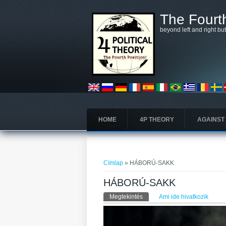
Ugrás a tartalomra
The Fourth
beyond left and right bu
HOME
4P THEORY
AGAINST
Jelenlegi hely
Címlap
» HÁBORÚ-SAKK
HÁBORÚ-SAKK
Elsődleges fülek
Megtekintés
(aktív fül)
Ami ide hivatkozik