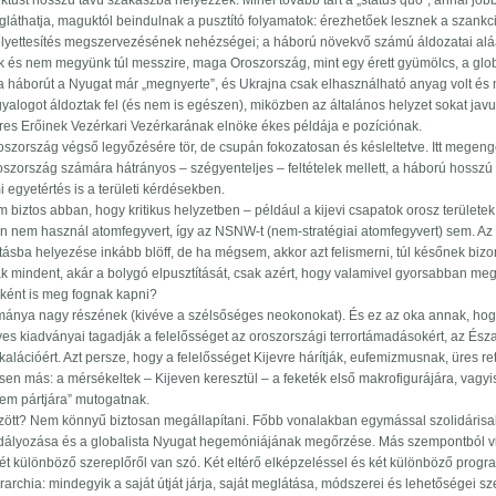
iktust hosszú távú szakaszba helyezzék. Minél tovább tart a „status quo”, annál jo
áthatja, maguktól beindulnak a pusztító folyamatok: érezhetőek lesznek a szankc
elyettesítés megszervezésének nehézségei; a háború növekvő számú áldozatai al
k és nem megyünk túl messzire, maga Oroszország, mint egy érett gyümölcs, a glob
 – a háborút a Nyugat már „megnyerte”, és Ukrajna csak elhasználható anyag volt és
alogot áldoztak fel (és nem is egészen), miközben az általános helyzet sokat javu
res Erőinek Vezérkari Vezérkarának elnöke ékes példája e pozíciónak.
roszország végső legyőzésére tör, de csupán fokozatosan és késleltetve. Itt megen
zország számára hátrányos – szégyenteljes – feltételek mellett, a háború hosszú
 egyetértés is a területi kérdésekben.
iztos abban, hogy kritikus helyzetben – például a kijevi csapatok orosz területek 
n nem használ atomfegyvert, így az NSNW-t (nem-stratégiai atomfegyvert) sem. Az
tásba helyezése inkább blöff, de ha mégsem, akkor azt felismerni, túl későnek bizo
nak mindent, akár a bolygó elpusztítását, csak azért, hogy valamivel gyorsabban me
bként is meg fognak kapni?
mánya nagy részének (kivéve a szélsőséges neokonokat). És ez az oka annak, hog
gyes kiadványai tagadják a felelősséget az oroszországi terrortámadásokért, az Ész
alációért. Azt persze, hogy a felelősséget Kijevre hárítják, eufemizmusnak, üres ret
esen más: a mérsékeltek – Kijeven keresztül – a feketék első makrofigurájára, vagyi
elem pártjára” mutogatnak.
özött? Nem könnyű biztosan megállapítani. Főbb vonalakban egymással szolidárisa
kadályozása és a globalista Nyugat hegemóniájának megőrzése. Más szempontból v
t különböző szereplőről van szó. Két eltérő elképzeléssel és két különböző prog
archia: mindegyik a saját útját járja, saját meglátása, módszerei és lehetőségei sz