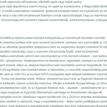
közötti egyensúly időszakosan eltolódik egyik vagy másik javára.
rgura saját algoritmusa szerint mozog. Az egyik az eszkalációra, a felgyorsított időzí
k. A másik óvatosabban cselekszik, igyekszik kordában tartani az eszkalációt, és ké
ra veszi a már elért eredmények tükrében annak valószínűségét, hogy az esemény
 (Oroszország mint szuverén hatalom összeomlását), amit természetesen a Nyuga
első kettőhöz képest sokkal kevésbé befolyásolja az események közvetlen menetét.
. Az amerikai politikai erők azon részéről beszélünk, amelyek nem azonosítják az U
z atlantista geopolitika szabályaira (ahol az angolszász tengeri civilizáció fő cél
árazföld civilizációja, azaz a szuverén Oroszország felett), ezért közömbösek
tikus elemzésük szerint nem veszélyezteti az USA nemzeti érdekeit – sem katon
USA = globalizmus, világhegemónia és liberalizmus” egyenletet, amelyen az első két
port elutasít, akkor az ukrajnai háborúhoz való hozzáállás azonnal megváltozik. E
az USA egyáltalán nem érdekelt ebben a háborúban, a russzofób megszállottság ped
k, akik az USA-t és az európai NATO-országokat saját vállalati érdekeikre használj
Trump volt amerikai elnök. Állítása, miszerint ha újra ő lesz az Egyesült Államok e
em kérkedés, hanem színtiszta realizmus. Miután a kollektív Nyugat felhagy az Oro
elentéktelenné válik, és az Egyesült Államok más – akutabb – problémákra tér át, 
s, vagy magának az Egyesült Államoknak a pénzügyi és kivándorlási válsága stb.
gyengébb pozíció. Befolyása nagyon korlátozott. De a 2024-es amerikai elnökválas
kus okokból is valószínű, hogy a republikánusok – Biden ukrán politikájával sze
logikához. Eme álláspont a legcsekélyebb mértékben sem érez rokonszenvet Oroszor