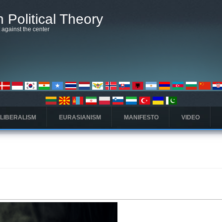
 Political Theory
t against the center
 LIBERALISM
EURASIANISM
MANIFESTO
VIDEO