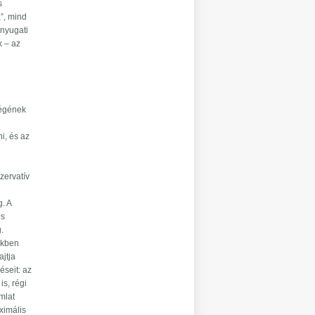
s
”, mind
 nyugati
k – az
ségének
i, és az
zervatív
. A
es
.
ükben
ajtja
éseit: az
is, régi
amlat
ximális