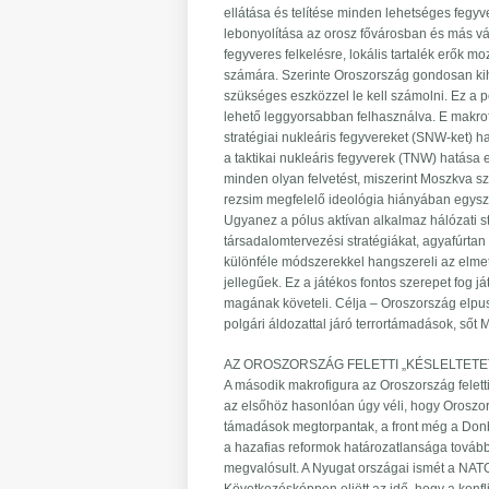
ellátása és telítése minden lehetséges fegy
lebonyolítása az orosz fővárosban és más vá
fegyveres felkelésre, lokális tartalék erők 
számára. Szerinte Oroszország gondosan kihe
szükséges eszközzel le kell számolni. Ez a p
lehető leggyorsabban felhasználva. E makrof
stratégiai nukleáris fegyvereket (SNW-ket) h
a taktikai nukleáris fegyverek (TNW) hatása 
minden olyan felvetést, miszerint Moszkva s
rezsim megfelelő ideológia hiányában egys
Ugyanez a pólus aktívan alkalmaz hálózati str
társadalomtervezési stratégiákat, agyafúrtan
különféle módszerekkel hangszereli az elmete
jellegűek. Ez a játékos fontos szerepet fog j
magának követeli. Célja – Oroszország elpu
polgári áldozattal járó terrortámadások, sőt
AZ OROSZORSZÁG FELETTI „KÉSLELTETE
A második makrofigura az Oroszország feletti 
az elsőhöz hasonlóan úgy véli, hogy Oroszor
támadások megtorpantak, a front még a Donb
a hazafias reformok határozatlansága tovább
megvalósult. A Nyugat országai ismét a NATO