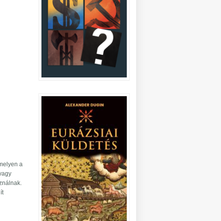
amelyen a
 vagy
sználnak.
ít