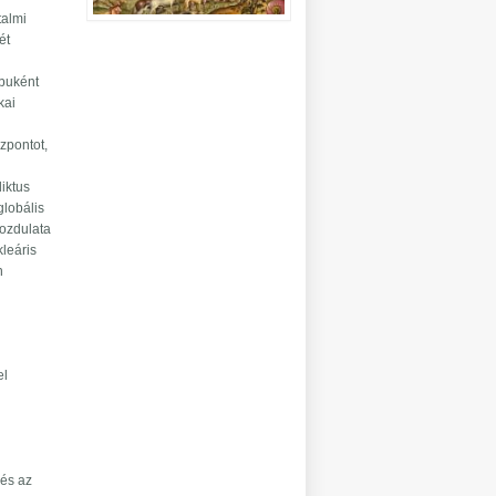
talmi
ét
ábuként
kai
zpontot,
liktus
globális
mozdulata
kleáris
n
el
 és az