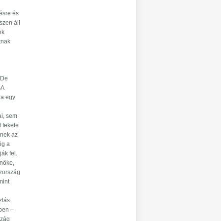
tésre és
szen áll
ek
tnak
 De
SA
ja egy
ai, sem
 fekete
nnek az
ig a
ák fel.
lnöke,
szország
mint
ztás
mben –
szág