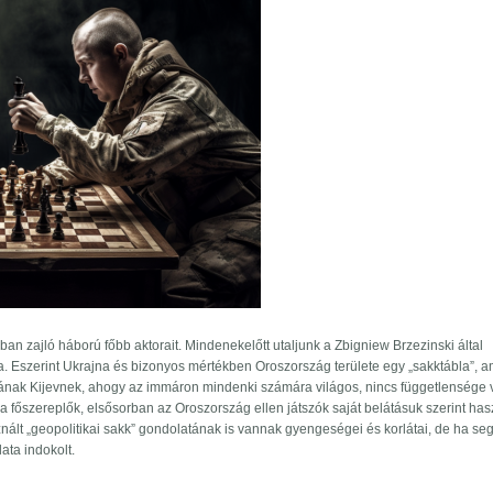
an zajló háború főbb aktorait. Mindenekelőtt utaljunk a Zbigniew Brzezinski által
ra. Eszerint Ukrajna és bizonyos mértékben Oroszország területe egy „sakktábla”, 
Magának Kijevnek, ahogy az immáron mindenki számára világos, nincs függetlensége
a főszereplők, elsősorban az Oroszország ellen játszók saját belátásuk szerint ha
znált „geopolitikai sakk” gondolatának is vannak gyengeségei és korlátai, de ha seg
ata indokolt.