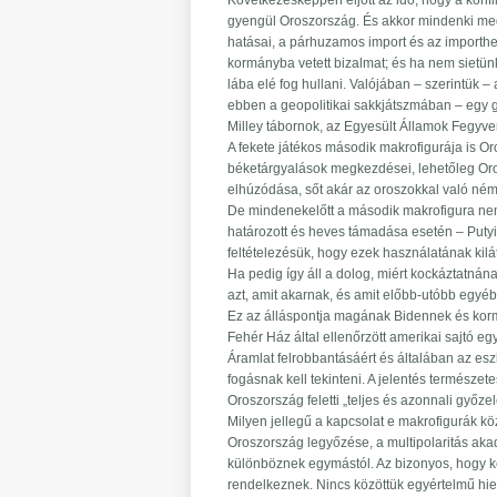
Következésképpen eljött az idő, hogy a konfl
gyengül Oroszország. És akkor mindenki megl
hatásai, a párhuzamos import és az importh
kormányba vetett bizalmat; és ha nem sietün
lába elé fog hullani. Valójában – szerintük
ebben a geopolitikai sakkjátszmában – egy gy
Milley tábornok, az Egyesült Államok Fegyve
A fekete játékos második makrofigurája is O
béketárgyalások megkezdései, lehetőleg Oros
elhúzódása, sőt akár az oroszokkal való némi
De mindenekelőtt a második makrofigura nem b
határozott és heves támadása esetén – Putyi
feltételezésük, hogy ezek használatának kilá
Ha pedig így áll a dolog, miért kockáztatná
azt, amit akarnak, és amit előbb-utóbb egyé
Ez az álláspontja magának Bidennek és kor
Fehér Ház által ellenőrzött amerikai sajtó e
Áramlat felrobbantásáért és általában az eszk
fogásnak kell tekinteni. A jelentés természet
Oroszország feletti „teljes és azonnali győz
Milyen jellegű a kapcsolat e makrofigurák k
Oroszország legyőzése, a multipolaritás a
különböznek egymástól. Az bizonyos, hogy ké
rendelkeznek. Nincs közöttük egyértelmű hier