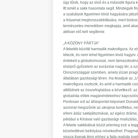
úgy tűnik, hogy az első és a második figura 
Itt ismét a sakk hasonlata segít. Mindegyik fi
a szabályok figyelmen kívül hagyására játszi
a folyamat meghosszabbítására, mert biztos
természetes menetében megkapja, amit akar
aktívan elő kell segítenie.
„A KÖZÖNY PÁRTJA”
A feketék közötti harmadik makrofigura. Az 
létezik, és nem lehet figyelmen kívül hagyni
érdekeit a globalizmussal, nem támaszkodnak a
elsöprő győzelem az eurázsiai nagy tér, a sz
Oroszországgal szemben, amely józan pragma
általában gazdasági téren. Ha feladjuk az „
makrofigura osztozik, és amit a harmadik cso
attitűdnek az összefoglalása a következő: 
globalista elitek magánérdekeihez kapcsolódi
Pontosan ezt az álláspontot képviseli Donald 
azonnal megszűnik az ukrajnai konfliktus, n
elleni ádáz sakkjátszmával, az egész dráma j
például a Kínával való gazdasági rivalizálá
A fekete sakkbábuk közül jelenleg ezé a leg
közeledtével befolyása növekedhet. Pragmati
vissza fognak térni ehhez a fajta realista 