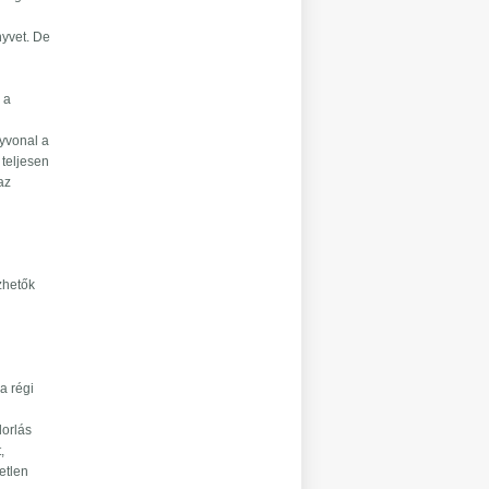
nyvet. De
 a
nyvonal a
 teljesen
az
zhetők
 a régi
dorlás
,
etlen