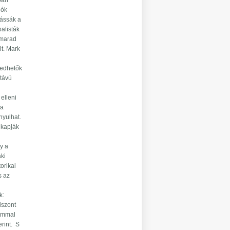
bban
iók
áássák a
alisták
 marad
lt. Mark
gedhetők
 távú
elleni
 a
nyulhat.
gkapják
y a
aki
orikai
s az
k:
iszont
rammal
erint. S