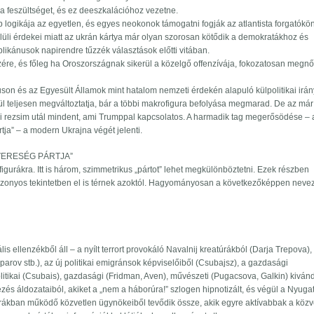
 a feszültséget, és ez deeszkalációhoz vezetne.
ogikája az egyetlen, és egyes neokonok támogatni fogják az atlantista forgatókö
elüli érdekei miatt az ukrán kártya már olyan szorosan kötődik a demokratákhoz és
likánusok napirendre tűzzék választások előtti vitában.
ére, és főleg ha Oroszországnak sikerül a közelgő offenzívája, fokozatosan megnő
son és az Egyesült Államok mint hatalom nemzeti érdekén alapuló külpolitikai irá
lül teljesen megváltoztatja, bár a többi makrofigura befolyása megmarad. De az már
jevi rezsim utál mindent, ami Trumppal kapcsolatos. A harmadik tag megerősödése – 
a” – a modern Ukrajna végét jelenti.
 VERESÉG PÁRTJA”
igurákra. Itt is három, szimmetrikus „pártot” lehet megkülönböztetni. Ezek részben
bizonyos tekintetben el is térnek azoktól. Hagyományosan a következőképpen neve
lis ellenzékből áll – a nyílt terrort provokáló Navalnij kreatúrákból (Darja Trepova),
parov stb.), az új politikai emigránsok képviselőiből (Csubajsz), a gazdasági
olitikai (Csubais), gazdasági (Fridman, Aven), művészeti (Pugacsova, Galkin) kiván
zés áldozataiból, akiket a „nem a háborúra!” szlogen hipnotizált, és végül a Nyugat
úrákban működő közvetlen ügynökeiből tevődik össze, akik egyre aktívabbak a közv