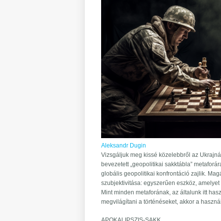
Aleksandr Dugin
Vizsgáljuk meg kissé közelebbről az Ukrajnáb
bevezetett „geopolitikai sakktábla” metaforá
globális geopolitikai konfrontáció zajlik. 
szubjektivitása: egyszerűen eszköz, amelyet 
Mint minden metaforának, az általunk itt has
megvilágítani a történéseket, akkor a használ
APOKALIPSZIS-SAKK