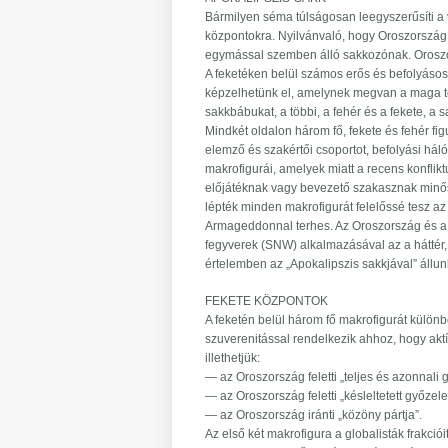
Bármilyen séma túlságosan leegyszerűsíti a 
központokra. Nyilvánvaló, hogy Oroszország a k
egymással szemben álló sakkozónak. Oroszors
A feketéken belül számos erős és befolyásos
képzelhetünk el, amelynek megvan a maga terv
sakkbábukat, a többi, a fehér és a fekete, a 
Mindkét oldalon három fő, fekete és fehér 
elemző és szakértői csoportot, befolyási hál
makrofigurái, amelyek miatt a recens konflik
előjátéknak vagy bevezető szakasznak minősü
lépték minden makrofigurát felelőssé tesz a
Armageddonnal terhes. Az Oroszország és a N
fegyverek (SNW) alkalmazásával az a háttér, 
értelemben az „Apokalipszis sakkjával” állu
FEKETE KÖZPONTOK
A feketén belül három fő makrofigurát külö
szuverenitással rendelkezik ahhoz, hogy aktí
illethetjük:
— az Oroszország feletti „teljes és azonnali 
— az Oroszország feletti „késleltetett győzele
— az Oroszország iránti „közöny pártja”.
Az első két makrofigura a globalisták frakciói