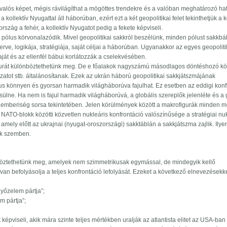
valós képet, mégis rávilágíthat a mögöttes trendekre és a valóban meghatározó ha
ollektív Nyugattal áll háborúban, ezért ezt a két geopolitikai felet tekinthetjük a k
zág a fehér, a kollektív Nyugatot pedig a fekete képviseli.
 pólus körvonalazódik. Mivel geopolitikai sakkról beszélünk, minden pólust sakkb
e, logikája, stratégiája, saját céljai a háborúban. Ugyanakkor az egyes geopoliti
saját és az ellenfél bábui korlátozzák a cselekvésében.
figurát különböztethetünk meg. De e főalakok nagyszámú másodlagos döntéshozó kö
ózatot stb. általánosítanak. Ezek az ukrán háború geopolitikai sakkjátszmájának
tus könnyen és gyorsan harmadik világháborúva fajulhat. Ez esetben az eddigi konf
lne. Ha nem is fajul harmadik világháborúvá, a globális szereplők jelenléte és a 
z emberiség sorsa tekintetében. Jelen körülmények között a makrofigurák minden 
ATO-blokk közötti közvetlen nukleáris konfrontáció valószínűsége a stratégiai nu
amely előtt az ukrajnai (nyugat-oroszországi) sakktáblán a sakkjátszma zajlik. Ilye
nk szemben.
nböztethetünk meg, amelyek nem szimmetrikusak egymással, de mindegyik kellő
van befolyásolja a teljes konfrontáció lefolyását. Ezeket a következő elnevezésekk
győzelem pártja”;
m pártja”;
t képviseli, akik mára szinte teljes mértékben uralják az atlantista elitet az USA-ban