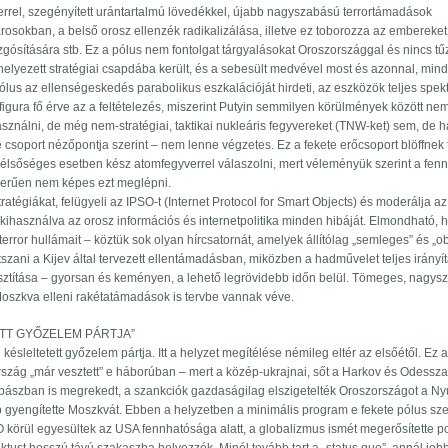
verrel, szegényített urántartalmú lövedékkel, újabb nagyszabású terrortámadások
rosokban, a belső orosz ellenzék radikalizálása, illetve ez toborozza az embereket
mozgósítására stb. Ez a pólus nem fontolgat tárgyalásokat Oroszországgal és nincs t
lyezett stratégiai csapdába került, és a sebesült medvével most és azonnal, min
ólus az ellenségeskedés parabolikus eszkalációját hirdeti, az eszközök teljes spek
igura fő érve az a feltételezés, miszerint Putyin semmilyen körülmények között ne
asználni, de még nem-stratégiai, taktikai nukleáris fegyvereket (TNW-ket) sem, de 
e csoport nézőpontja szerint – nem lenne végzetes. Ez a fekete erőcsoport blöffnek 
zélsőséges esetben kész atomfegyverrel válaszolni, mert véleményük szerint a fenn
zerűen nem képes ezt meglépni.
atégiákat, felügyeli az IPSO-t (Internet Protocol for Smart Objects) és moderálja a
 kihasználva az orosz információs és internetpolitika minden hibáját. Elmondható, 
rror hullámait – köztük sok olyan hírcsatornát, amelyek állítólag „semleges” és „ob
átszani a Kijev által tervezett ellentámadásban, miközben a hadművelet teljes irányí
sztítása – gyorsan és keményen, a lehető legrövidebb időn belül. Tömeges, nagy
 Moszkva elleni rakétatámadások is tervbe vannak véve.
TT GYŐZELEM PÁRTJA”
késleltetett győzelem pártja. Itt a helyzet megítélése némileg eltér az elsőétől. Ez 
szág „már vesztett” e háborúban – mert a közép-ukrajnai, sőt a Harkov és Odessza
ászban is megrekedt, a szankciók gazdaságilag elszigetelték Oroszországot a Nyu
 gyengítette Moszkvát. Ebben a helyzetben a minimális program e fekete pólus sze
 körül egyesültek az USA fennhatósága alatt, a globalizmus ismét megerősítette poz