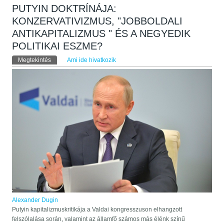
PUTYIN DOKTRÍNÁJA:
KONZERVATIVIZMUS, "JOBBOLDALI
ANTIKAPITALIZMUS " ÉS A NEGYEDIK
POLITIKAI ESZME?
Elsődleges fülek
Megtekintés
(aktív fül)
Ami ide hivatkozik
Alexander Dugin
Putyin kapitalizmuskritikája a Valdai kongresszuson elhangzott
felszólalása során, valamint az államfő számos más élénk színű