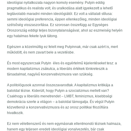
ideológiai nyilatkozata nagyon komoly esemény. Putyin eddig
pragmatikus és realista volt, és uralkodása alatt igyekezett a lehető
legtávolabb maradni minden ideológiától. Ez volt a vállalati stílusa:
semmi ideológiai preferencia, éppen ellenkezőleg, minden ideológiai
szélsőség visszaszorítása. Ez szorosan összefügg az Egységes
Oroszország eddigi teljes bizonytalanságával, ahol az eszmeiség helyén
egy hatalmas fekete lyuk tátong.
Egészen a közelmúltig ez felelt meg Putyinnak, már csak azért is, mert
működött, és nem zavart bele a vezetésbe.
És most egyszercsak Putyin éles és egyértelmű kijelentéseket tesz: a
modern kapitalizmus zsákutca, a liberális értékek tönkreteszik a
társadalmat, nagyívű konzervativizmusra van szükség.
A politológusok azonnal összezavarodtak. A kapitalizmus kritikája a
baloldal tézise. Kiderült, hogy Putyin a szocializmus mellett van?
Csakhogy a liberális menetrendet – LMBT, feminizmus, kisebbségi
demokrácia szerte a világon – a baloldal támogatja. És végül Putyin
közvetlenül a konzervativizmusra és az orosz politikai filozófiára
hivatkozik.
Ez nem véletlenszerű és nem egymásnak ellentmondó tézisek halmaza,
hanem egy teljesen eredeti ideológiai vonalvezetés, bár csak