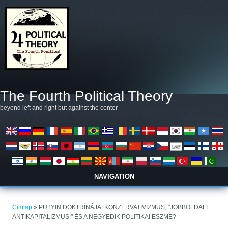
Ugrás a tartalomra
The Fourth Political Theory
beyond left and right but against the center
NAVIGATION
Jelenlegi hely
Címlap
» PUTYIN DOKTRÍNÁJA: KONZERVATIVIZMUS, "JOBBOLDALI
ANTIKAPITALIZMUS " ÉS A NEGYEDIK POLITIKAI ESZME?