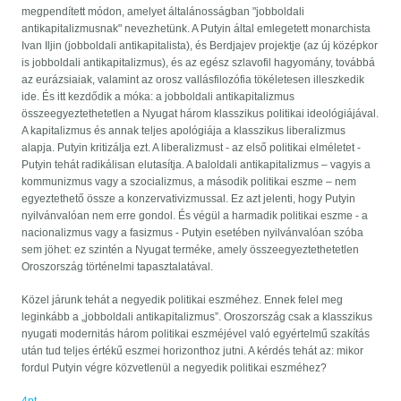
megpendített módon, amelyet általánosságban "jobboldali
antikapitalizmusnak" nevezhetünk. A Putyin által emlegetett monarchista
Ivan Iljin (jobboldali antikapitalista), és Berdjajev projektje (az új középkor
is jobboldali antikapitalizmus), és az egész szlavofil hagyomány, továbbá
az eurázsiaiak, valamint az orosz vallásfilozófia tökéletesen illeszkedik
ide. És itt kezdődik a móka: a jobboldali antikapitalizmus
összeegyeztethetetlen a Nyugat három klasszikus politikai ideológiájával.
A kapitalizmus és annak teljes apológiája a klasszikus liberalizmus
alapja. Putyin kritizálja ezt. A liberalizmust - az első politikai elméletet -
Putyin tehát radikálisan elutasítja. A baloldali antikapitalizmus – vagyis a
kommunizmus vagy a szocializmus, a második politikai eszme – nem
egyeztethető össze a konzervativizmussal. Ez azt jelenti, hogy Putyin
nyilvánvalóan nem erre gondol. És végül a harmadik politikai eszme - a
nacionalizmus vagy a fasizmus - Putyin esetében nyilvánvalóan szóba
sem jöhet: ez szintén a Nyugat terméke, amely összeegyeztethetetlen
Oroszország történelmi tapasztalatával.
Közel járunk tehát a negyedik politikai eszméhez. Ennek felel meg
leginkább a „jobboldali antikapitalizmus”. Oroszország csak a klasszikus
nyugati modernitás három politikai eszméjével való egyértelmű szakítás
után tud teljes értékű eszmei horizonthoz jutni. A kérdés tehát az: mikor
fordul Putyin végre közvetlenül a negyedik politikai eszméhez?
4pt