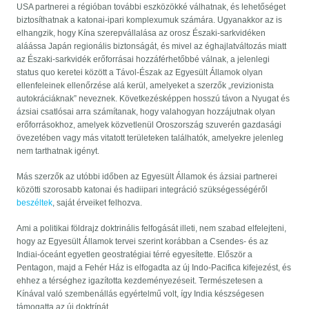
USA partnerei a régióban további eszközökké válhatnak, és lehetőséget
biztosíthatnak a katonai-ipari komplexumuk számára. Ugyanakkor az is
elhangzik, hogy Kína szerepvállalása az orosz Északi-sarkvidéken
aláássa Japán regionális biztonságát, és mivel az éghajlatváltozás miatt
az Északi-sarkvidék erőforrásai hozzáférhetőbbé válnak, a jelenlegi
status quo keretei között a Távol-Észak az Egyesült Államok olyan
ellenfeleinek ellenőrzése alá kerül, amelyeket a szerzők „revizionista
autokráciáknak” neveznek. Következésképpen hosszú távon a Nyugat és
ázsiai csatlósai arra számítanak, hogy valahogyan hozzájutnak olyan
erőforrásokhoz, amelyek közvetlenül Oroszország szuverén gazdasági
övezetében vagy más vitatott területeken találhatók, amelyekre jelenleg
nem tarthatnak igényt.
Más szerzők az utóbbi időben az Egyesült Államok és ázsiai partnerei
közötti szorosabb katonai és hadiipari integráció szükségességéről
beszéltek
, saját érveiket felhozva.
Ami a politikai földrajz doktrinális felfogását illeti, nem szabad elfelejteni,
hogy az Egyesült Államok tervei szerint korábban a Csendes- és az
Indiai-óceánt egyetlen geostratégiai térré egyesítette. Először a
Pentagon, majd a Fehér Ház is elfogadta az új Indo-Pacifica kifejezést, és
ehhez a térséghez igazította kezdeményezéseit. Természetesen a
Kínával való szembenállás egyértelmű volt, így India készségesen
támogatta az új doktrínát.