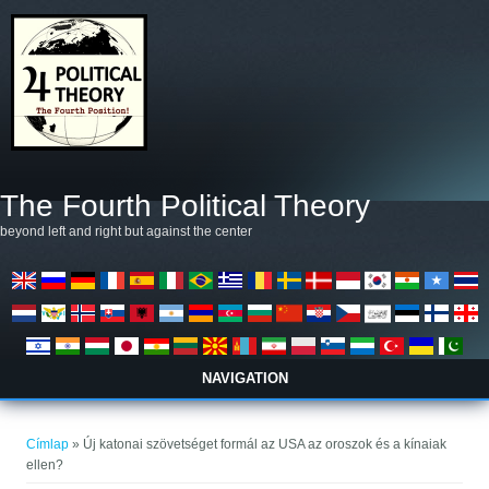
Ugrás a tartalomra
The Fourth Political Theory
beyond left and right but against the center
NAVIGATION
Jelenlegi hely
Címlap
» Új katonai szövetséget formál az USA az oroszok és a kínaiak
ellen?