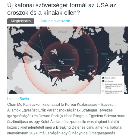
Új katonai szövetséget formál az USA az
oroszok és a kínaiak ellen?
Elsődleges fülek
Megtekintés
(aktív fül)
Ami ide hivatkozik
Leonid Savin
Chan Mo Ku, egykori katonatiszt (a Koreai Köztársaság – Egyesült
Államok Egyesített Erők Parancsnokságának Stratégiai Tervezési
Igazgatóságán) és Jinwan Park (a kínai Tsinghua Egyetem Schwarzman-
ösztöndíjasa és egy Kelet-Ázsiára összpontosító washingtoni kutató)
közös cikket jelentetett meg a Breaking Defense című amerikai katonai
kiadványban 2024. május végén egy új négyoldalú megállapodás