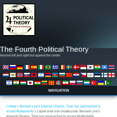
Ugrás a tartalomra
The Fourth Political Theory
beyond left and right but against the center
NAVIGATION
Jelenlegi hely
Címlap
»
Bernard Levi's Imperial Dreams: Time has approached to
accept Multipolarity
» Lapok amik erre hivatkoznak: Bernard Levi's
Imperial Dreams: Time has approached to accept Multipolarity