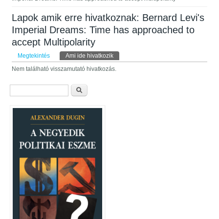
Lapok amik erre hivatkoznak: Bernard Levi's
Imperial Dreams: Time has approached to
accept Multipolarity
Elsődleges fülek
Megtekintés
Ami ide hivatkozik
(aktív fül)
Nem található visszamutató hivatkozás.
Keresés űrlap
Keresés