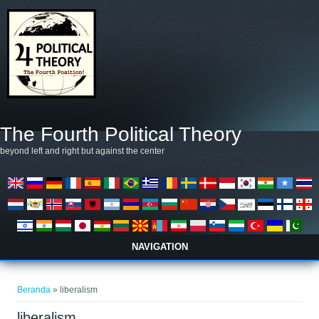
Lompat ke isi utama
The Fourth Political Theory
beyond left and right but against the center
NAVIGATION
Anda di sini
Beranda
» liberalism
liberalism