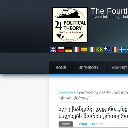
Skip to main content
The Fourth
beyond left and right bu
HOME
4P THEORY
AGAINST
თქვენ აქ ხართ
მთავარი
» ალექსანდრე დუგინი: „ჩვენ ყ
შესანარჩუნებლად“.
ალექსანდრე დუგინი: „ჩ
ხალხებს შორის ურთიერთ
Primary tabs
View
(active tab)
What links here