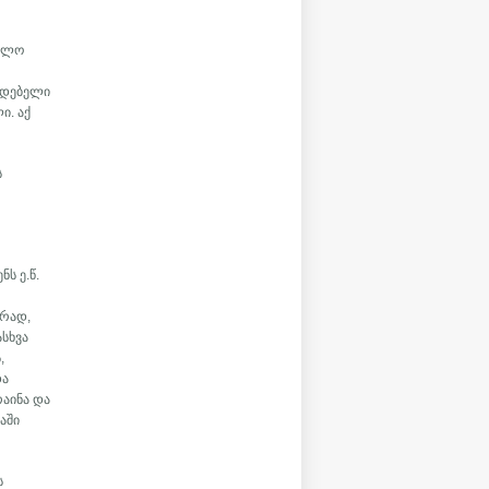
ბოლო
იდებელი
ი. აქ
ს
ს ე.წ.
ი
ურად,
სხვა
,
და
რაინა და
აში
ს