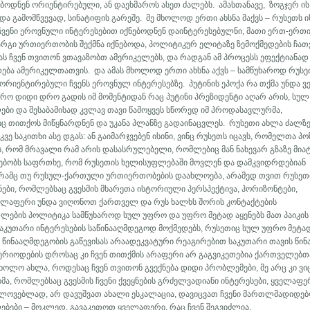
ებოდნენ ორიენტირებული, ან დაეხმაროს ასეთ ძალებს. ამასთანავე, ზოგჯერ ის
და გამომწვევად, სინატიფის გარეშე. მე მხოლოდ ერთი ახსნა მაქვს – რუსეთს 
ჩვენი ეროვნული ინტერესებით იქნებოდნენ დაინტერესებულნი, მათი ერთ-ერთ
რგი ურთიერთობის შექმნა იქნებოდა, პოლიტიკურ ელიტაზე ზემოქმედების ჩა
 ჩვენ თვითონ ვთავაზობთ ამერიკელებს, და რადგან ამ პროცესს ეფექტიანად
დება ამერიკელთათვის. და ამას მხოლოდ ერთი ახსნა აქვს – სამწუხაროდ რუსე
რიენტირებული ჩვენს ეროვნულ ინტერესებზე. პუტინის ეპოქა რა თქმა უნდა ვ
უფრო დიდი დრო გადის იმ მომენტიდან რაც პუტინი პრეზიდენტი აღარ არის, სუ
ები და შესაბამისად კვლავ თავი წამოყვეს სწორედ იმ პროდასავლურმა,
თითქოს მიწყნარდნენ და უკანა პლანზე გადაინაცვლეს. რუსეთი ახლა ძალზ
ე საკითხი ასე დგას: ან გაიმარჯვებენ ისინი, ვინც რუსეთს იცავს, რომელთა პო
ს, რომ მრავალი რამ არის დასასრულებელი, რომლებიც მან ნახევარ გზაზე მია
არსებობს საფრთხე, რომ რუსეთის ხელისუფლებაში მოვლენ და დამკვიდრდებიან
 არამც თუ რუსულ-ქართული ურთიერთობების დაახლოება, არამედ თვით რუსეთ
ანები, რომლებსაც გვესმის მხარეთა ისტორიული პერსპექტივა, ჰორიზონტები,
ველაფერი უნდა ვიღონოთ ქართველ და რუს ხალხს შორის კონტაქტების
ფლების პოლიტიკა სამწუხაროდ სულ უფრო და უფრო მეტად აყენებს მათ პაიკი
კუთარი ინტერესების საწინააღმდეგოდ მოქმედებს, რუსეთიც სულ უფრო მეტად
წინააღმდეგობის გაწევისას არაადეკვატური რეაგირებით საკუთარი თავის წინ
ერიოდების დროსაც კი ჩვენ თითქმის არაფერი არ გაგვიკეთებია ქართველებთ
ოლო ახლა, როდესაც ჩვენ თვითონ გვექნება დიდი პრობლემები, მე არც კი ვი
ებმა, რომლებსაც გვესმის ჩვენი ქვეყნების გრძელვადიანი ინტერესები, ყველაფე
ახლოვებლად, არ დავუშვათ ახალი ესკალაცია, დავიცვათ ჩვენი მართლმადიდე
ბები – მოკლედ, გავაკეთოთ ყველაფერი, რაც ჩვენ შეგვიძლია.