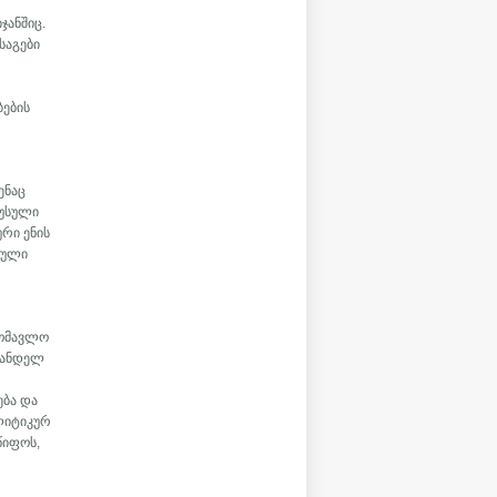
ჯანშიც.
საგები
ბების
ენაც
რუსული
რი ენის
კული
,
მომავლო
ევანდელ
ება და
ოლიტიკურ
წიფოს,
ა