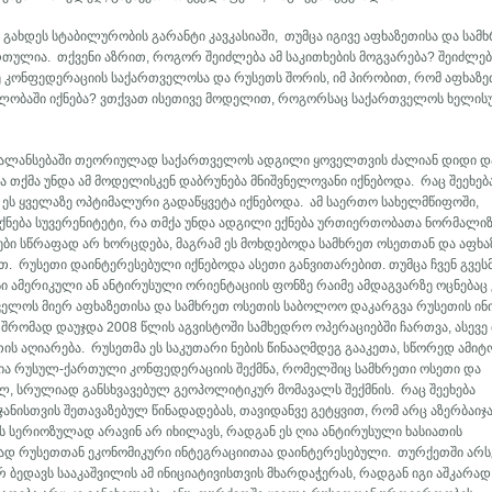
 გახდეს სტაბილურობის გარანტი კავკასიაში, თუმცა იგივე აფხაზეთისა და სამ
თულია. თქვენი აზრით, როგორ შეიძლება ამ საკითხების მოგვარება? შეიძლებ
მე კონფედერაციის საქართველოსა და რუსეთს შორის, იმ პირობით, რომ აფხაზე
ლობაში იქნება? ვთქვათ ისეთივე მოდელით, როგორსაც საქართველოს ხელი
დაბალანსებაში თეორიულად საქართველოს ადგილი ყოველთვის ძალიან დიდი დ
 თქმა უნდა ამ მოდელისკენ დაბრუნება მნიშვნელოვანი იქნებოდა. რაც შეეხებ
 ეს ყველაზე ოპტიმალური გადაწყვეტა იქნებოდა. ამ საერთო სახელმწიფოში,
იქნება სუვერენიტეტი, რა თმქა უნდა ადგილი ექნება ურთიერთობათა ნორმალიზ
ები სწრაფად არ ხორცდება, მაგრამ ეს მოხდებოდა სამხრეთ ოსეთთან და აფხ
თ. რუსეთი დაინტერესებული იქნებოდა ასეთი განვითარებით. თუმცა ჩვენ გვეს
ი ამერიკული ან ანტირუსული ორიენტაციის ფონზე რაიმე ამდაგვარზე ოცნებაც 
ველოს მიერ აფხაზეთისა და სამხრეთ ოსეთის საბოლოო დაკარგვა რუსეთის ინ
შრომად დაუჯდა 2008 წლის აგვისტოში სამხედრო ოპერაციებში ჩართვა, ასევე
ის აღიარება. რუსეთმა ეს საკუთარი ნების წინააღმდეგ გააკეთა, სწორედ ამიტო
ნია რუსულ-ქართული კონფედერაციის შექმნა, რომელშიც სამხრეთი ოსეთი და
ხალ, სრულიად განსხვავებულ გეოპოლიტიკურ მომავალს შექმნის. რაც შეეხება
ჯანისთვის შეთავაზებულ წინადადებას, თავიდანვე გეტყვით, რომ არც აზერბაიჯ
ას სერიოზულად არავინ არ იხილავს, რადგან ეს ღია ანტირუსული ხასიათის
მად რუსეთთან ეკონომიკური ინტეგრაციითაა დაინტერესებული. თურქეთში არ
 ბედავს სააკაშვილის ამ ინიციატივისთვის მხარდაჭერას, რადგან იგი აშკარად