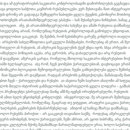
ას და ამ ტერიტორიების საკუთარი კონტროლისადმი დამორჩილებას გეგმავდა.
ავა ყოფილი საბჭოთა კავშირის რესპუბლიკები, ვერ შესთავაზა მათ ინტეგრაცი
ვის დროზე არ გადადგა შემხვედრი ნაბიჯები ყველა ქვეყნის კანონიერი მოთხოვ
თხოვნებს არათანამიმდევრულად უპასუხა – ხან მესანგრეთა ნიჩბებით, ხანაც კ
ლოცვით. ანუ, ეს არათანმიმდევრულობა სახეზეა და ამაში რუსეთია დამნაშავე
ართველებიც არიან, რომლებსაც რუსეთის კონტროლიდან გამოსვლა უნდოდათ
ბაყოფლობით გააკეთეს. მე მესმის, რომ ნებისმიერი გარეშე კონტროლი თაფლ
 – არსებობს სახელმწიფოთა გარკვეული მასშტაბები, რომლებიც ან ერთი, ან მე
რთველო ან რუსეთის, ან ამერიკის ზეგავლენის ქვეშ უნდა იყოს, სხვა არჩევანი 
ლანსებული პოზიციის აგება, არც ევროპის, არც დასავლეთის და არც რუსეთის
ამ დავუშვით, ამერიკის გარდა, რომელიც მხოლოდ საკუთარი ინტერესებით მოქ
ინციპში ხელსაყრელია. ასე რომ, ჩვენ ვიომებთ ქართველებთან, დავხოცავთ ერთ
ონომიკური ბლოკადით შემოვიფარგლებით, ჩვენი განხეთქილება ყველა შემთხვ
მათ შეცდომა არ დაუშვიათ, რადგან არსებობს განხეთქილება, მაშასადამე მა
ით ჩვენ – ქართველები და რუსები. აი ასეთია ჩემი საერთო ანალიზი ამ სიტუა
ველოს მთელი ისტორიის განმავლობაში საქართველოს ყველა ლიდერი – გამსა
 პრეზიდენტი უპირველესად მაინც აშშ-ზე იყვნენ ორიენტირებულნი, რუსეთის
რომ ამით ხელს უწყობდნენ კონფლიქტს. იმავდროულად, მე არავითარ შემთხვევ
ნს ხელმძღვანელობას, რომელმაც, მკაცრად თუ ვიტყვით, არაფერი გააკეთა ქარ
ალხების კავშირების შესანარჩუნებლად. ამიტომ აქ სამივე მხარეა დამნაშავე.
 ხოლო რუსებმა პირიქით – არ გააკეთეს თავიანთი საქმე. როდესაც ამერიკელებ
ლაფერს თმობდნენ, ხოლო ქართველებს, ჩემი აზრით, არ ეყოთ სიბრძნე, არც ქა
 დიდი კულტურის მქონე შესანიშნავი მართლმადიდებელი ერია, ხოლო საქარ