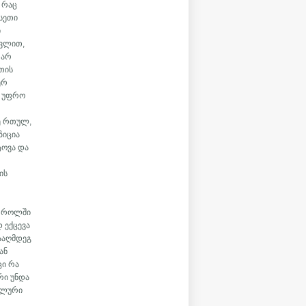
 რაც
ისეთი
ი
თვლით,
 არ
თის
ერ
ლ უფრო
ე რთულ,
ზიცია
ტოვა და
ის
ს როლში
 ექცევა
ააღმდეგ
ან
ცი რა
რი უნდა
ბლური