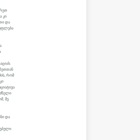
ხრეთ
ა კი
თი და
სუფლება
ა
ა
აციას.
აზეთთან
მის, რომ
კი
იციატივა
 ძნელი
მ, მე
ანი და
სებული