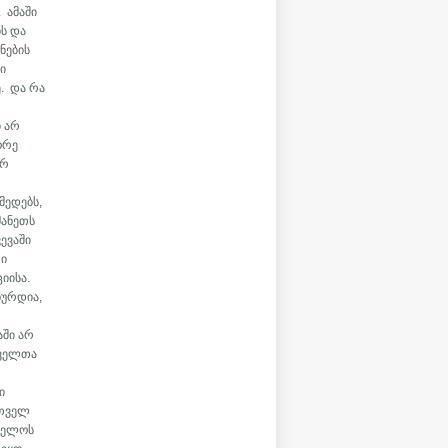
 ამაში
ის და
ნების
ი
. და რა
,
ი არ
ორე
არ
მედებს,
მანეთს
ევაში
თი
ციისა.
ხურდია,
აში არ
თველთა
ი
რთველ
თველოს