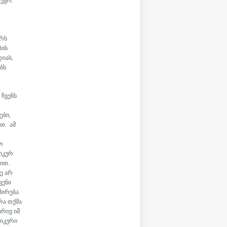
 ეყო.
ერს
ბის
იას,
ბს
 ჩვენს
ები,
თ. ამ
ო
იკურ
ხით.
ე არ
ვენი
პირება
რა თქმა
რივ იმ
ტიკური