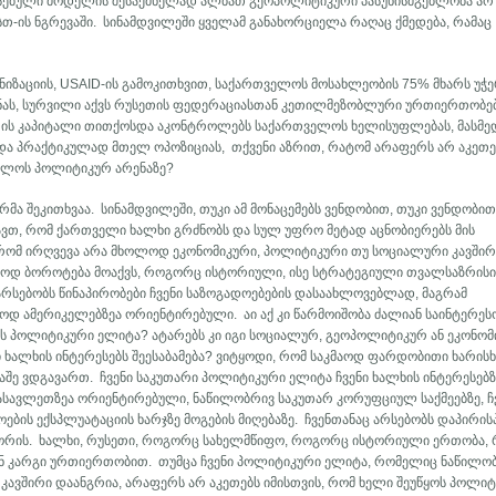
ებული მოდელის შესაქმნელად ალბათ გეოპოლიტიკური პასუხისმგებლობა არ
-ის ნგრევაში. სინამდვილეში ყველამ განახორციელა რაღაც ქმედება, რამაც
ნიზაციის, USAID-ის გამოკითხვით, საქართველოს მოსახლეობის 75% მხარს უჭ
ას, სურვილი აქვს რუსეთის ფედერაციასთან კეთილმეზობლური ურთიერთობე
ის კაპიტალი თითქოსდა აკონტროლებს საქართველოს ხელისუფლებას, მასმედ
და პრაქტიკულად მთელ ოპოზიციას, თქვენი აზრით, რატომ არაფერს არ აკეთე
ველოს პოლიტიკურ არენაზე?
რმა შეკითხვაა. სინამდვილეში, თუკი ამ მონაცემებს ვენდობით, თუკი ვენდობით
დავთ, რომ ქართველი ხალხი გრძნობს და სულ უფრო მეტად აცნობიერებს მის
, რომ ირღვევა არა მხოლოდ ეკონომიკური, პოლიტიკური თუ სოციალური კავშირ
ლოდ ბოროტება მოაქვს, როგორც ისტორიული, ისე სტრატეგიული თვალსაზრისი
რსებობს წინაპირობები ჩვენი საზოგადოებების დასაახლოვებლად, მაგრამ
 ამერიკელებზეა ორიენტირებული. აი აქ კი წარმოიშობა ძალიან საინტერეს
ის პოლიტიკური ელიტა? ატარებს კი იგი სოციალურ, გეოპოლიტიკურ ან ეკონომ
ხალხის ინტერესებს შეესაბამება? ვიტყოდი, რომ საკმაოდ ფარდობითი ხარის
ნაშე ვდგავართ. ჩვენი საკუთარი პოლიტიკური ელიტა ჩვენი ხალხის ინტერესებზ
სავლეთზეა ორიენტირებული, ნაწილობრივ საკუთარ კორუფციულ საქმეებზე, ჩ
ოების ექსპლუატაციის ხარჯზე მოგების მიღებაზე. ჩვენთანაც არსებობს დაპირის
ორის. ხალხი, რუსეთი, როგორც სახელმწიფო, როგორც ისტორიული ერთობა, 
 კარგი ურთიერთობით. თუმცა ჩვენი პოლიტიკური ელიტა, რომელიც ნაწილობ
კავშირი დაანგრია, არაფერს არ აკეთებს იმისთვის, რომ ხელი შეუწყოს პოლი