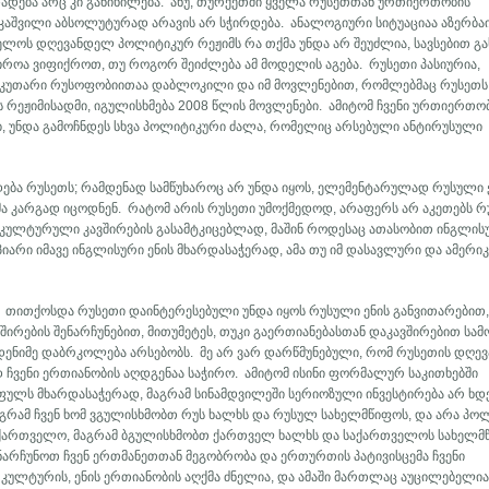
ადება არც კი განიხილება. ანუ, თურქეთში ყველა რუსეთთან ურთიერთობის
კაშვილი აბსოლუტურად არავის არ სჭირდება. ანალოგიური სიტუაციაა აზერბაი
ლოს დღევანდელ პოლიტიკურ რეჟიმს რა თქმა უნდა არ შეუძლია, სავსებით გა
აჭიროა ვიფიქროთ, თუ როგორ შეიძლება ამ მოდელის აგება. რუსეთი პასიურია,
კუთარი რუსოფობიითაა დაბლოკილი და იმ მოვლენებით, რომლებმაც რუსეთს
 რეჟიმისადმი, იგულისხმება 2008 წლის მოვლენები. ამიტომ ჩვენი ურთიერთო
, უნდა გამოჩნდეს სხვა პოლიტიკური ძალა, რომელიც არსებული ანტირუსული
ა რუსეთს; რამდენად სამწუხაროც არ უნდა იყოს, ელემენტარულად რუსული 
ა კარგად იცოდნენ. რატომ არის რუსეთი უმოქმედოდ, არაფერს არ აკეთებს 
კულტურული კავშირების გასამტკიცებლად, მაშინ როდესაც ათასობით ინგლისუ
იარი იმავე ინგლისური ენის მხარდასაჭერად, ამა თუ იმ დასავლური და ამერი
ს. თითქოსდა რუსეთი დაინტერესებული უნდა იყოს რუსული ენის განვითარებით
შირების შენარჩუნებით, მითუმეტეს, თუკი გაერთიანებასთან დაკავშირებით სა
მდენიმე დაბრკოლება არსებობს. მე არ ვარ დარწმუნებული, რომ რუსეთის დღ
 ჩვენი ერთიანობის აღდგენაა საჭირო. ამიტომ ისინი ფორმალურ საკითხებში
ნ ფულს მხარდასაჭერად, მაგრამ სინამდვილეში სერიოზული ინვესტირება არ ხდ
 მაგრამ ჩვენ ხომ ვგულისხმობთ რუს ხალხს და რუსულ სახელმწიფოს, და არა პ
საქართველო, მაგრამ ბგულისხმობთ ქართველ ხალხს და საქართველოს სახელმ
ინარჩუნოთ ჩვენ ერთმანეთთან მეგობრობა და ერთურთის პატივისცემა ჩვენი
კულტურის, ენის ერთიანობის აღქმა ძნელია, და ამაში მართლაც აუცილებელი