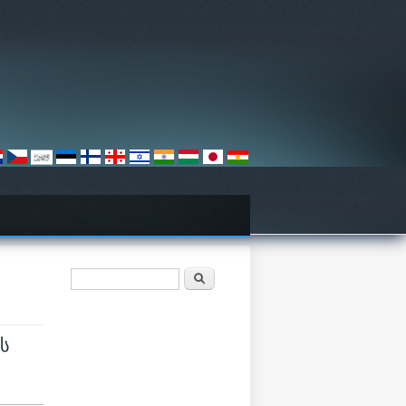
Search form
ძიება
ს