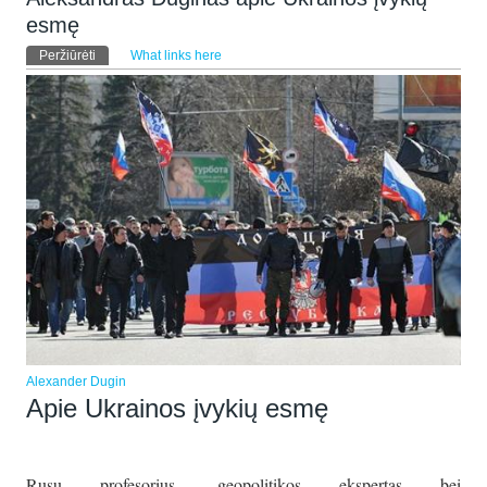
esmę
Pirminės kortelės
Peržiūrėti
(aktyvi kortelė)
What links here
Alexander Dugin
Apie Ukrainos įvykių esmę
Rusų profesorius, geopolitikos ekspertas bei