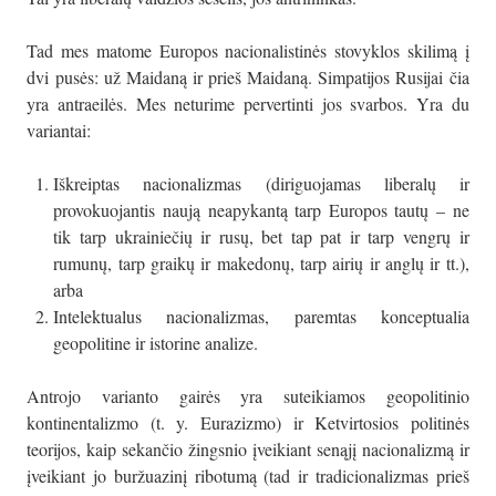
Tad mes matome Europos nacionalistinės stovyklos skilimą į
dvi pusės: už Maidaną ir prieš Maidaną. Simpatijos Rusijai čia
yra antraeilės. Mes neturime pervertinti jos svarbos. Yra du
variantai:
Iškreiptas nacionalizmas (diriguojamas liberalų ir
provokuojantis naują neapykantą tarp Europos tautų – ne
tik tarp ukrainiečių ir rusų, bet tap pat ir tarp vengrų ir
rumunų, tarp graikų ir makedonų, tarp airių ir anglų ir tt.),
arba
Intelektualus nacionalizmas, paremtas konceptualia
geopolitine ir istorine analize.
Antrojo varianto gairės yra suteikiamos geopolitinio
kontinentalizmo (t. y. Eurazizmo) ir Ketvirtosios politinės
teorijos, kaip sekančio žingsnio įveikiant senąjį nacionalizmą ir
įveikiant jo buržuazinį ribotumą (tad ir tradicionalizmas prieš