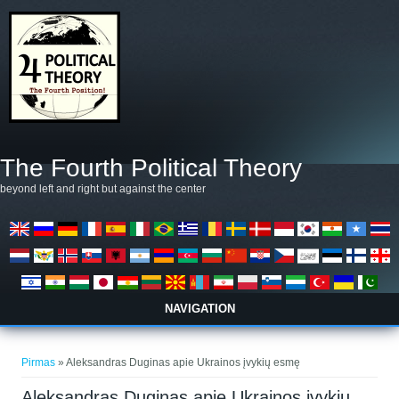
Pereiti į pagrindinį turinį
The Fourth Political Theory
beyond left and right but against the center
NAVIGATION
Jūs esate čia
Pirmas
» Aleksandras Duginas apie Ukrainos įvykių esmę
Aleksandras Duginas apie Ukrainos įvykių