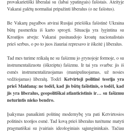
provakarietiški liberalai su (labai ypatingais) fašistais. Ateityje
Vakarai galėtų normaliai pripažinti liberalus (o ne fašistus).
Be Vakarų pagalbos atvirai Rusijai priešiška fašistinė Ukraina
būtų pasmerkta iš karto sprogti. Situacija yra lygintina su
Kroatijos atveju: Vakarai pasinaudojo kroatų nacionalistais
prieš serbus, o po to juos žiauriai represavo ir iškeitė į liberalus.
Tad mes turime reikalą ne su fašizmu jo grynojoje formoje, o su
instrumentalizuotu (iškreiptu) fašizmu. Ir tai yra svarbu: jis iš
esmės instrumentalizuojamas (manipuliuojamas, už nosies
Ketvirtoji politinė teorija yra
vedžiojamas) liberalų. Todėl
prieš Maidaną: ne todėl, kad jis būtų fašistinis, o todėl, kad
jis yra liberalus, geopolitiškai atlanticistinis ir… su fašizmu
neturintis nieko bendro.
Įsakymas panaikinti politinę modernybę yra pati Ketvirtosios
politinės teorijos esmė. Tad kovą prieš liberalus turėtume matyti
pragmatiškai su įvairiais ideologiniais sąjungininkais. Tačiau