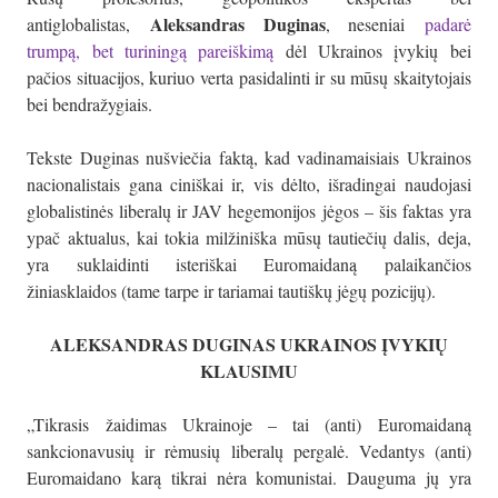
Aleksandras Duginas
antiglobalistas,
, neseniai
padarė
trumpą, bet turiningą pareiškimą
dėl Ukrainos įvykių bei
pačios situacijos, kuriuo verta pasidalinti ir su mūsų skaitytojais
bei bendražygiais.
Tekste Duginas nušviečia faktą, kad vadinamaisiais Ukrainos
nacionalistais gana ciniškai ir, vis dėlto, išradingai naudojasi
globalistinės liberalų ir JAV hegemonijos jėgos – šis faktas yra
ypač aktualus, kai tokia milžiniška mūsų tautiečių dalis, deja,
yra suklaidinti isteriškai Euromaidaną palaikančios
žiniasklaidos (tame tarpe ir tariamai tautiškų jėgų pozicijų).
ALEKSANDRAS DUGINAS UKRAINOS ĮVYKIŲ
KLAUSIMU
„Tikrasis žaidimas Ukrainoje – tai (anti) Euromaidaną
sankcionavusių ir rėmusių liberalų pergalė. Vedantys (anti)
Euromaidano karą tikrai nėra komunistai. Dauguma jų yra