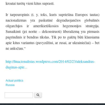
kroatai turėtų vieni kitus suprasti.
Ir tarpeuropinis (t. y. toks, kuris supriešina Europos tautas)
nacionalizmas yra paskutinė degraduojančios globalinės
oligarchijos ir amerikietiškosios hegemonijos strategija.
Sunaikinti (jei norite – dekonstruoti) liberalizmą yra pirmasis
pagrindinis ir bendras tikslas. Tik po to galėtų būti klausiama
apie kitus variantus (pavyzdžiui, ar rusai, ar ukrainiečiai) – bet
ne anksčiau.“
http://ltnacionalistas.wordpress.com/2014/02/23/aleksandras-
duginas-apie...
Actual politics
Russia
Paieškos forma
Paieška