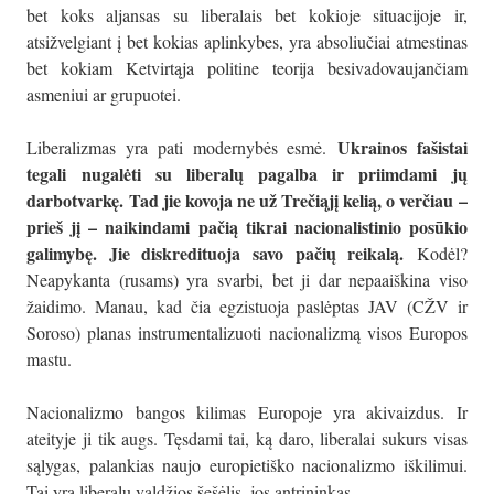
bet koks aljansas su liberalais bet kokioje situacijoje ir,
atsižvelgiant į bet kokias aplinkybes, yra absoliučiai atmestinas
bet kokiam Ketvirtąja politine teorija besivadovaujančiam
asmeniui ar grupuotei.
Ukrainos fašistai
Liberalizmas yra pati modernybės esmė.
tegali nugalėti su liberalų pagalba ir priimdami jų
darbotvarkę. Tad jie kovoja ne už Trečiąjį kelią, o verčiau –
prieš jį – naikindami pačią tikrai nacionalistinio posūkio
galimybę. Jie diskredituoja savo pačių reikalą.
Kodėl?
Neapykanta (rusams) yra svarbi, bet ji dar nepaaiškina viso
žaidimo. Manau, kad čia egzistuoja paslėptas JAV (CŽV ir
Soroso) planas instrumentalizuoti nacionalizmą visos Europos
mastu.
Nacionalizmo bangos kilimas Europoje yra akivaizdus. Ir
ateityje ji tik augs. Tęsdami tai, ką daro, liberalai sukurs visas
sąlygas, palankias naujo europietiško nacionalizmo iškilimui.
Tai yra liberalų valdžios šešėlis, jos antrininkas.