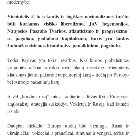
modernybę).
Vienintelis iš to sekantis ir logiškas nacionalizmas turėtų
būti kuriamas visiško liberalizmo, JAV hegemonijos,
Naujosios Pasaulio Tvarkos, atlanticizmo ir progresizmo
ir, pagaliau, globalinio kapitalizmo, kuris yra tautas
žudančios sistemos branduolys, panaikinimo, pagrindu.
Todėl Kijevas yra tikrai svarbus. Kai kurios globalistinės
grupuotės aiškiai suvokia savo planų nesėkmę. Vienintelis
klausimas jiems: pakartoti tarpeuropinį karą – trečią po Pirmojo
bei Antrojo pasaulinių karų.
Ir vėl „kruvinų rusų“ mitas, sanitarinis diržas Rytų Europoje,
anglosaksų strategija suskaldyti Vokietiją ir Rusiją, kad laimėti
jas abi.
Daugiau niekada! Europa turėtų būti vieninga. Rusai ir
ukrainiečiai, vokiečiai ir prancūzai, rumunai ir vengrai, serbai ir