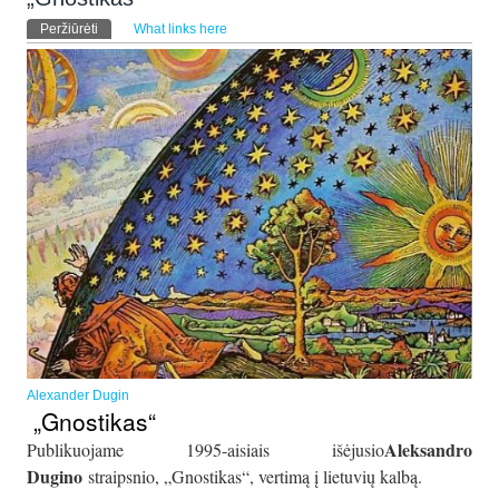
Pirminės kortelės
Peržiūrėti
(aktyvi kortelė)
What links here
Alexander Dugin
„Gnostikas“
Aleksandro
Publikuojame 1995-aisiais išėjusio
Dugino
straipsnio, „Gnostikas“, vertimą į lietuvių kalbą.