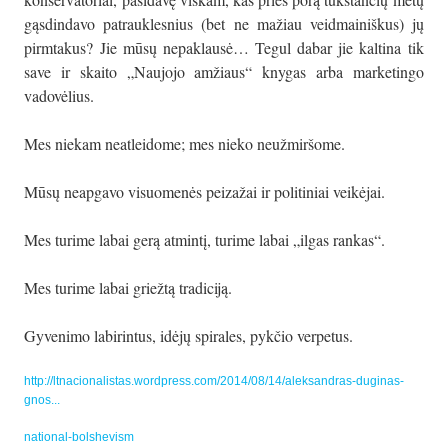
gąsdindavo patrauklesnius (bet ne mažiau veidmainiškus) jų
pirmtakus? Jie mūsų nepaklausė… Tegul dabar jie kaltina tik
save ir skaito „Naujojo amžiaus“ knygas arba marketingo
vadovėlius.
Mes niekam neatleidome; mes nieko neužmiršome.
Mūsų neapgavo visuomenės peizažai ir politiniai veikėjai.
Mes turime labai gerą atmintį, turime labai „ilgas rankas“.
Mes turime labai griežtą tradiciją.
Gyvenimo labirintus, idėjų spirales, pykčio verpetus.
http://ltnacionalistas.wordpress.com/2014/08/14/aleksandras-duginas-
gnos...
national-bolshevism