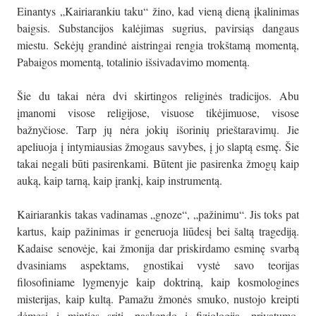
Einantys „Kairiarankiu taku“ žino, kad vieną dieną įkalinimas
baigsis. Substancijos kalėjimas sugrius, pavirsiąs dangaus
miestu. Sekėjų grandinė aistringai rengia trokštamą momentą,
Pabaigos momentą, totalinio išsivadavimo momentą.
Šie du takai nėra dvi skirtingos religinės tradicijos. Abu
įmanomi visose religijose, visuose tikėjimuose, visose
bažnyčiose. Tarp jų nėra jokių išorinių prieštaravimų. Jie
apeliuoja į intymiausias žmogaus savybes, į jo slaptą esmę. Šie
takai negali būti pasirenkami. Būtent jie pasirenka žmogų kaip
auką, kaip tarną, kaip įrankį, kaip instrumentą.
Kairiarankis takas vadinamas „gnoze“, „pažinimu“. Jis toks pat
kartus, kaip pažinimas ir generuoja liūdesį bei šaltą tragediją.
Kadaise senovėje, kai žmonija dar priskirdamo esminę svarbą
dvasiniams aspektams, gnostikai vystė savo teorijas
filosofiniame lygmenyje kaip doktriną, kaip kosmologines
misterijas, kaip kultą. Pamažu žmonės smuko, nustojo kreipti
dėmesį į minties sritį, paskendo į fiziologiją, privatumo,