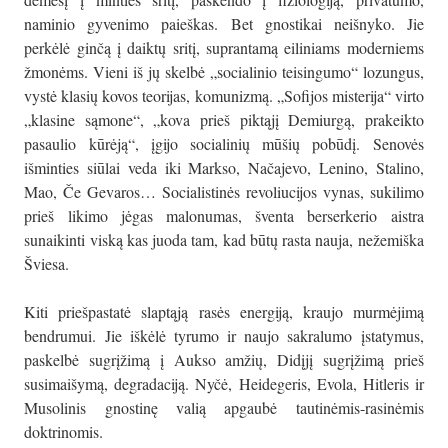
naminio gyvenimo paieškas. Bet gnostikai neišnyko. Jie
perkėlė ginčą į daiktų sritį, suprantamą eiliniams moderniems
žmonėms. Vieni iš jų skelbė „socialinio teisingumo“ lozungus,
vystė klasių kovos teorijas, komunizmą. „Sofijos misterija“ virto
„klasine sąmone“, „kova prieš piktąjį Demiurgą, prakeikto
pasaulio kūrėją“, įgijo socialinių mūšių pobūdį. Senovės
išminties siūlai veda iki Markso, Načajevo, Lenino, Stalino,
Mao, Če Gevaros… Socialistinės revoliucijos vynas, sukilimo
prieš likimo jėgas malonumas, šventa berserkerio aistra
sunaikinti viską kas juoda tam, kad būtų rasta nauja, nežemiška
Šviesa.
Kiti priešpastatė slaptąją rasės energiją, kraujo murmėjimą
bendrumui. Jie iškėlė tyrumo ir naujo sakralumo įstatymus,
paskelbė sugrįžimą į Aukso amžių, Didįjį sugrįžimą prieš
susimaišymą, degradaciją. Nyčė, Heidegeris, Evola, Hitleris ir
Musolinis gnostinę valią apgaubė tautinėmis-rasinėmis
doktrinomis.