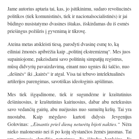
Jame autorius aptaria tai, kas, jo įsitikinimu, sudaro revoliucinės
politikos (tiek komunistinės, tiek ir nacionalsocialistinės) ir jai
būdingo nusistatymo dvasines ištakas, išskirdamas du iš esmės
priešingus požiūris į gyvenimą ir tikrovę.
Ateina metas atskleisti tiesą, parodyti dvasinę esmę to, ką
eiliniai žmonės apibrėžia kaip „politinį ekstremizmą“. Mes juos
supainiojome, pakeisdami savo politinių simpatijų registrus,
mūsų didvyrių pavaizdavimą, einant nuo ugnies iki šalčio, nuo
„dešinės“ iki „kairės“ ir atgal. Visa tai tebuvo intelektualinės
artilerijos parengimas, savotiškas ideologinis apšilimas.
Mes tiek išgąsdinome, tiek ir sugundėme ir kraštutinius
dešiniuosius, ir kraštutinius kairiuosius, dabar abu netekusius
savo vedančių gairių, abu nuėjusius nuo sumuštų kelių. Tai yra
nuostabu. Kaip mėgdavo kartoti didysis Jevgenijus
Golovinas:
„Einantis prieš dieną neturėtų bijoti nakties.“
Nėra
nieko malonesnio nei iš po kojų slystančios žemės jausmas. Tai
yra pirmasis skrydžio patyrimas. Jis išžudys kenkėjus. Jis