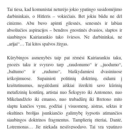
Tai tiesa, kad komunistai neturėjo jokio ypatingo susidomėjimo
darbininkais, o Hitleris – vokiečiais. Bet jokiu būdu ne dėl
cinizmo. Abu buvo apimti gilesnės, senesnės ir labiau
absoliučios aspiracijos – bendros gnostinės dvasios, slaptos ir
siaubingos Kairiarankio tako šviesos. Ne darbininkai, ne
„arijai“… Tai kitos spalvos žirgas.
Kūrybingos asmenybės taip pat rėmėsi Kairiarankiu taku,
gnozės taku ir svyravo tarp „raudonumo“ ir „juodumo“,
„baltumo“ ir „rudumo“, blaškydamiesi dvasiniuose
ieškojimuose. Supainioti politinių doktrinų, eidami į
kraštutinumus, negalėdami aiškiai išreikšti savo kūrinių
metafizinių kontūrų, artistai nuo Šekspyro iki Antoneno, nuo
Mikelandželo iki emanso, nuo trubadūrų iki Bretono mito
slaptu kančios vynu, godžiai į visuomenę, aistras, sektas ir
okultines brolijas įsunkiančio galimybę šypsotis atimančios
siaubingos doktrinos fragmentus. Tamplierių riteriai, Dantė,
Lotremonas… Jie niekada nesišypsodavo. Tai yra ypatingo