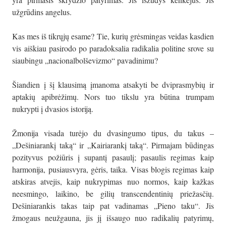
užgrūdins angelus.
Kas mes iš tikrųjų esame? Tie, kurių grėsmingas veidas kasdien
vis aiškiau pasirodo po paradoksalia radikalia politine srove su
siaubingu „nacionalbolševizmo“ pavadinimu?
Šiandien į šį klausimą įmanoma atsakyti be dviprasmybių ir
aptakių apibrėžimų. Nors tuo tikslu yra būtina trumpam
nukrypti į dvasios istoriją.
Žmonija visada turėjo du dvasingumo tipus, du takus –
„Dešiniarankį taką“ ir „Kairiarankį taką“. Pirmajam būdingas
pozityvus požiūris į supantį pasaulį; pasaulis regimas kaip
harmonija, pusiausvyra, gėris, taika. Visas blogis regimas kaip
atskiras atvejis, kaip nukrypimas nuo normos, kaip kažkas
neesmingo, laikino, be gilių transcendentinių priežasčių.
Dešiniarankis takas taip pat vadinamas „Pieno taku“. Jis
žmogaus neužgauna, jis jį išsaugo nuo radikalių patyrimų,