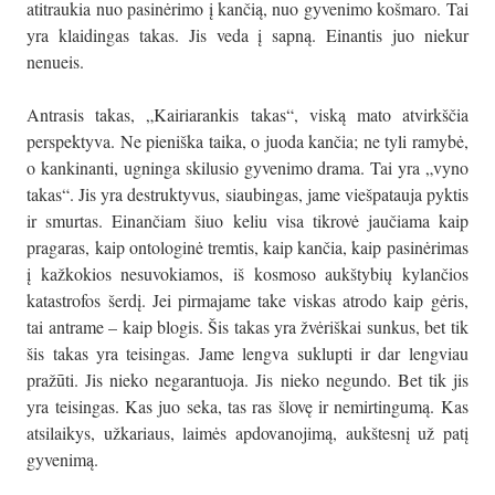
atitraukia nuo pasinėrimo į kančią, nuo gyvenimo košmaro. Tai
yra klaidingas takas. Jis veda į sapną. Einantis juo niekur
nenueis.
Antrasis takas, „Kairiarankis takas“, viską mato atvirkščia
perspektyva. Ne pieniška taika, o juoda kančia; ne tyli ramybė,
o kankinanti, ugninga skilusio gyvenimo drama. Tai yra „vyno
takas“. Jis yra destruktyvus, siaubingas, jame viešpatauja pyktis
ir smurtas. Einančiam šiuo keliu visa tikrovė jaučiama kaip
pragaras, kaip ontologinė tremtis, kaip kančia, kaip pasinėrimas
į kažkokios nesuvokiamos, iš kosmoso aukštybių kylančios
katastrofos šerdį. Jei pirmajame take viskas atrodo kaip gėris,
tai antrame – kaip blogis. Šis takas yra žvėriškai sunkus, bet tik
šis takas yra teisingas. Jame lengva suklupti ir dar lengviau
pražūti. Jis nieko negarantuoja. Jis nieko negundo. Bet tik jis
yra teisingas. Kas juo seka, tas ras šlovę ir nemirtingumą. Kas
atsilaikys, užkariaus, laimės apdovanojimą, aukštesnį už patį
gyvenimą.