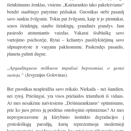
išrinktinumo ženklas, visiems „Kairiarankio tako pakeleiviams“
bendri siaubingo patyrimo pėdsakai. Gnostikas stebi pasaulį
savo sunkiu žvilgsniu. Tokiu pat žvilgsniu, kaip ir jo pirmtakai,
senos išrinktųjų, siaubo išrinktųjų, grandinės grandys. Jam
pasirodo atstumiantis vaizdas. Vakarai išsiblaškę savo
vartojimo psichozėje, Rytai – keliantys pasišlykštėjimą savo
silpnaprotyste ir varganu paklusnumu. Paskendęs pasaulis,
planeta gulinti dugne.
„Apgaulinguose miškuose impulsai beprasmiai, o gestai
sustoja.“
(Jevgenijus Golovinas).
Bet gnostikas neapleidžia savo reikalo. Niekada – nei šiandien,
nei rytoj. Priešingai, yra visos prielaidos triumfuoti iš vidaus.
Ar mes nesakėme naiviesiems „Dešiniarankiams“ optimistams,
prie ko juos prives jų perdėtas ontologinis optimizmas? Ar mes
neprognozavome jų kūrybinio instinkto degradacijos į
groteskiškąją parodiją, kurią reprezentuoja modernieji
konservatoriai, pasidavę viskam, kas prieš porą tūkstančių metų