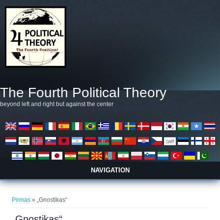
Pereiti į pagrindinį turinį
The Fourth Political Theory
beyond left and right but against the center
NAVIGATION
Jūs esate čia
Pirmas
» „Gnostikas“
„Gnostikas“