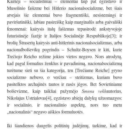
Kairieji – socialistiniai – elementai taip pat egzistavo ir
Musolinio fašizme bei Hitlerio nacionalsocializme, bet šiais
atvejais šie elementai buvo fragmentiški, nesistemingi ir
paviršutiniški, labiau pasireiškę kaip marginalūs arba gaivališki
fenomenai: kairysis italų fašizmas tepasirodė ankstyvojoje
futuristinėje fazėje ir Italijos Socialinėje Respublikoje[3]; ir
brolių Štraserių kairysis anti-hitlerinis nacionalsocializmas, arba
nacionalbolševikų pogrindis – Schultz-Boysen ir kiti, kurie
Trečiojo Reicho režime jokios vietos negavo. Nors atrodytų,
kad pagal formalius ženklus ir pavadinimą, nacionalsocializmą
turėtume sieti su šia kategorija, ten [Trečiame Reiche] gryno
socializmo nebuvo, o verčiau – steitizmas, kuriam buvo
pasitelktos archajinės tautos ir rasės jėgos. Bet Sovietiniame
bolševizme, kaip taikliai pažymėjo
Smena vekh
autorius,
Nikolajus Ustrialovas[4], egzistavo abiejų dalykų užuomazgos:
ir socialinio, ir nacionalinio aspektų, nors tuo metu
„nacionalinis“ negavo aiškios formuluotės.
Iki šiandienos daugelis politinių judėjimų, tarkime, kad ir