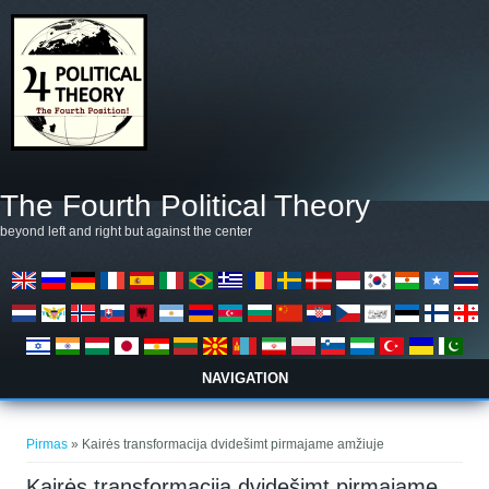
Pereiti į pagrindinį turinį
The Fourth Political Theory
beyond left and right but against the center
NAVIGATION
Jūs esate čia
Pirmas
» Kairės transformacija dvidešimt pirmajame amžiuje
Kairės transformacija dvidešimt pirmajame