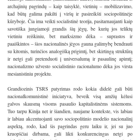
archajinių pagrindų – kaip taisyklė, vietinių – mobilizavimo,
kad būtų galima pakilti į viršų ir pasireikšti sociopolitinėje
kūryboje. Čia ima veikti socialistinė teorija, pasitarnaujanti kaip
savotiška jungiamoji grandis šių jėgų, be kurių jos teliktų
vietiniu reiškiniu, bet marksizmo dėka – suprastos ir
paaiškintos – šios nacionalinės jėgos gauna galimybę bendrauti
su kitomis, turinčios analogišką prigimtį, bet skirtingą struktūrą
ir netgi gali pretenduoti į universalumą ir pasaulinę apimtį;
nacionalizmo užvesto socialistinio racionalumo dėka jos virsta
mesianistiniu projektu.
Grandiozinis TSRS patyrimas rodo kokia didelė gali būti
nacionalkomunistinė iniciatyva, beveik visą amžių kėlusi
galvos skausmą visoms pasaulio kapitalistinėms sistemoms.
Tuo tarpu Kinija net ir šiandien, naujame kontekste, vis labiau
ir labiau akcentuojanti savo sociopolitinio modelio nacionalinį
aspektą, rodo, kad šis pagrindas geru laiku ir, jei su juo
kruopščiai dirbama, gali likti konkurencingas netgi po