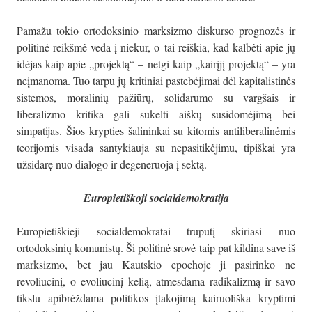
Pamažu tokio ortodoksinio marksizmo diskurso prognozės ir
politinė reikšmė veda į niekur, o tai reiškia, kad kalbėti apie jų
idėjas kaip apie „projektą“ – netgi kaip „kairįjį projektą“ – yra
neįmanoma. Tuo tarpu jų kritiniai pastebėjimai dėl kapitalistinės
sistemos, moralinių pažiūrų, solidarumo su vargšais ir
liberalizmo kritika gali sukelti aiškų susidomėjimą bei
simpatijas. Šios krypties šalininkai su kitomis antiliberalinėmis
teorijomis visada santykiauja su nepasitikėjimu, tipiškai yra
užsidarę nuo dialogo ir degeneruoja į sektą.
Europietiškoji socialdemokratija
Europietiškieji socialdemokratai truputį skiriasi nuo
ortodoksinių komunistų. Ši politinė srovė taip pat kildina save iš
marksizmo, bet jau Kautskio epochoje ji pasirinko ne
revoliucinį, o evoliucinį kelią, atmesdama radikalizmą ir savo
tikslu apibrėždama politikos įtakojimą kairuoliška kryptimi