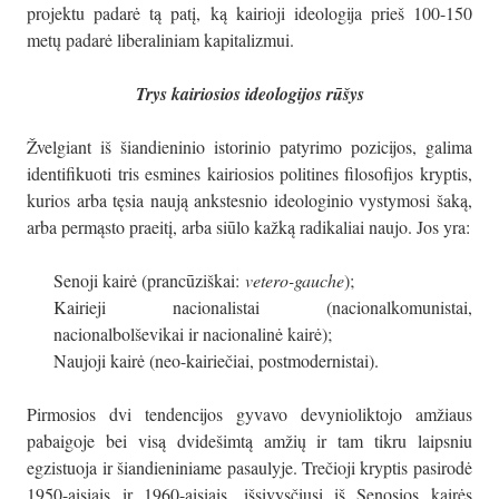
projektu padarė tą patį, ką kairioji ideologija prieš 100-150
metų padarė liberaliniam kapitalizmui.
Trys kairiosios ideologijos rūšys
Žvelgiant iš šiandieninio istorinio patyrimo pozicijos, galima
identifikuoti tris esmines kairiosios politines filosofijos kryptis,
kurios arba tęsia naują ankstesnio ideologinio vystymosi šaką,
arba permąsto praeitį, arba siūlo kažką radikaliai naujo. Jos yra:
Senoji kairė (prancūziškai:
vetero-gauche
);
Kairieji nacionalistai (nacionalkomunistai,
nacionalbolševikai ir nacionalinė kairė);
Naujoji kairė (neo-kairiečiai, postmodernistai).
Pirmosios dvi tendencijos gyvavo devynioliktojo amžiaus
pabaigoje bei visą dvidešimtą amžių ir tam tikru laipsniu
egzistuoja ir šiandieniniame pasaulyje. Trečioji kryptis pasirodė
1950-aisiais ir 1960-aisiais, išsivysčiusi iš Senosios kairės