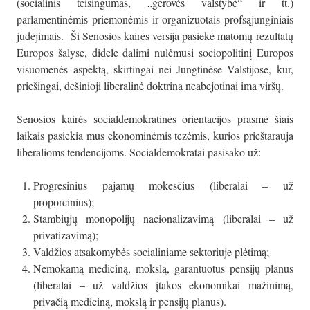
(socialinis teisingumas, „gerovės valstybė“ ir tt.)
parlamentinėmis priemonėmis ir organizuotais profsąjunginiais
judėjimais. Ši Senosios kairės versija pasiekė matomų rezultatų
Europos šalyse, didele dalimi nulėmusi sociopolitinį Europos
visuomenės aspektą, skirtingai nei Jungtinėse Valstijose, kur,
priešingai, dešinioji liberalinė doktrina neabejotinai ima viršų.
Senosios kairės socialdemokratinės orientacijos prasmė šiais
laikais pasiekia mus ekonominėmis tezėmis, kurios prieštarauja
liberalioms tendencijoms. Socialdemokratai pasisako už:
Progresinius pajamų mokesčius (liberalai – už
proporcinius);
Stambiųjų monopolijų nacionalizavimą (liberalai – už
privatizavimą);
Valdžios atsakomybės socialiniame sektoriuje plėtimą;
Nemokamą mediciną, mokslą, garantuotus pensijų planus
(liberalai – už valdžios įtakos ekonomikai mažinimą,
privačią mediciną, mokslą ir pensijų planus).