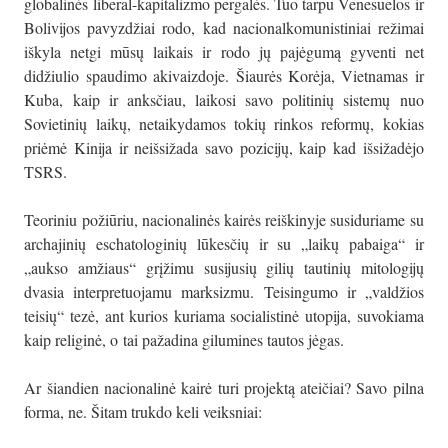
globalinės liberal-kapitalizmo pergalės. Tuo tarpu Venesuelos ir
Bolivijos pavyzdžiai rodo, kad nacionalkomunistiniai režimai
iškyla netgi mūsų laikais ir rodo jų pajėgumą gyventi net
didžiulio spaudimo akivaizdoje. Šiaurės Korėja, Vietnamas ir
Kuba, kaip ir anksčiau, laikosi savo politinių sistemų nuo
Sovietinių laikų, netaikydamos tokių rinkos reformų, kokias
priėmė Kinija ir neišsižada savo pozicijų, kaip kad išsižadėjo
TSRS.
Teoriniu požiūriu, nacionalinės kairės reiškinyje susiduriame su
archajinių eschatologinių lūkesčių ir su „laikų pabaiga“ ir
„aukso amžiaus“ grįžimu susijusių gilių tautinių mitologijų
dvasia interpretuojamu marksizmu. Teisingumo ir „valdžios
teisių“ tezė, ant kurios kuriama socialistinė utopija, suvokiama
kaip religinė, o tai pažadina gilumines tautos jėgas.
Ar šiandien nacionalinė kairė turi projektą ateičiai? Savo pilna
forma, ne. Šitam trukdo keli veiksniai: