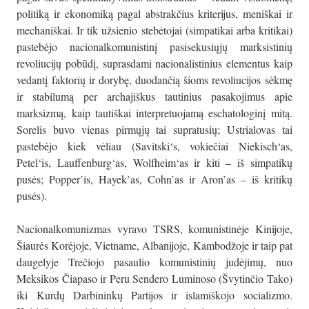
politiką ir ekonomiką pagal abstrakčius kriterijus, meniškai ir
mechaniškai. Ir tik užsienio stebėtojai (simpatikai arba kritikai)
pastebėjo nacionalkomunistinį pasisekusiųjų marksistinių
revoliucijų pobūdį, suprasdami nacionalistinius elementus kaip
vedantį faktorių ir dorybę, duodančią šioms revoliucijos sėkmę
ir stabilumą per archajiškus tautinius pasakojimus apie
marksizmą, kaip tautiškai interpretuojamą eschatologinį mitą.
Sorelis buvo vienas pirmųjų tai supratusių; Ustrialovas tai
pastebėjo kiek vėliau (Savitski‘s, vokiečiai Niekisch‘as,
Petel‘is, Lauffenburg‘as, Wolfheim‘as ir kiti – iš simpatikų
pusės; Popper’is, Hayek’as, Cohn’as ir Aron’as – iš kritikų
pusės).
Nacionalkomunizmas vyravo TSRS, komunistinėje Kinijoje,
Šiaurės Korėjoje, Vietname, Albanijoje, Kambodžoje ir taip pat
daugelyje Trečiojo pasaulio komunistinių judėjimų, nuo
Meksikos Čiapaso ir Peru Sendero Luminoso (Švytinčio Tako)
iki Kurdų Darbininkų Partijos ir islamiškojo socializmo.