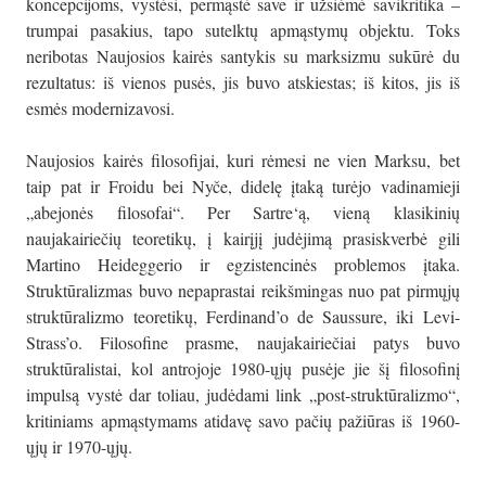
koncepcijoms, vystėsi, permąstė save ir užsiėmė savikritika –
trumpai pasakius, tapo sutelktų apmąstymų objektu. Toks
neribotas Naujosios kairės santykis su marksizmu sukūrė du
rezultatus: iš vienos pusės, jis buvo atskiestas; iš kitos, jis iš
esmės modernizavosi.
Naujosios kairės filosofijai, kuri rėmesi ne vien Marksu, bet
taip pat ir Froidu bei Nyče, didelę įtaką turėjo vadinamieji
„abejonės filosofai“. Per Sartre‘ą, vieną klasikinių
naujakairiečių teoretikų, į kairįjį judėjimą prasiskverbė gili
Martino Heideggerio ir egzistencinės problemos įtaka.
Struktūralizmas buvo nepaprastai reikšmingas nuo pat pirmųjų
struktūralizmo teoretikų, Ferdinand’o de Saussure, iki Levi-
Strass’o. Filosofine prasme, naujakairiečiai patys buvo
struktūralistai, kol antrojoje 1980-ųjų pusėje jie šį filosofinį
impulsą vystė dar toliau, judėdami link „post-struktūralizmo“,
kritiniams apmąstymams atidavę savo pačių pažiūras iš 1960-
ųjų ir 1970-ųjų.