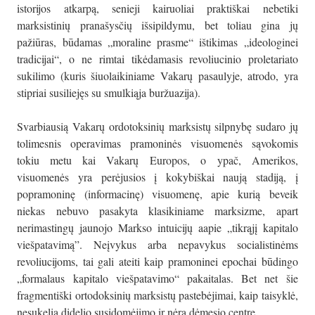
istorijos atkarpą, senieji kairuoliai praktiškai nebetiki
marksistinių pranašysčių išsipildymu, bet toliau gina jų
pažiūras, būdamas „moraline prasme“ ištikimas „ideologinei
tradicijai“, o ne rimtai tikėdamasis revoliucinio proletariato
sukilimo (kuris šiuolaikiniame Vakarų pasaulyje, atrodo, yra
stipriai susiliejęs su smulkiąja buržuazija).
Svarbiausią Vakarų ordotoksinių marksistų silpnybę sudaro jų
tolimesnis operavimas pramoninės visuomenės sąvokomis
tokiu metu kai Vakarų Europos, o ypač, Amerikos,
visuomenės yra perėjusios į kokybiškai naują stadiją, į
popramoninę (informacinę) visuomenę, apie kurią beveik
niekas nebuvo pasakyta klasikiniame marksizme, apart
nerimastingų jaunojo Markso intuicijų aapie „tikrąjį kapitalo
viešpatavimą”. Neįvykus arba nepavykus socialistinėms
revoliucijoms, tai gali ateiti kaip pramoninei epochai būdingo
„formalaus kapitalo viešpatavimo“ pakaitalas. Bet net šie
fragmentiški ortodoksinių marksistų pastebėjimai, kaip taisyklė,
nesukelia didelio susidomėjimo ir nėra dėmesio centre.