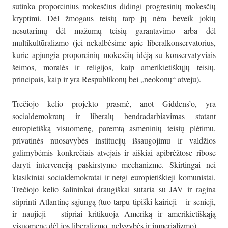
sutinka proporcinius mokesčius didingi progresinių mokesčių
kryptimi. Dėl žmogaus teisių tarp jų nėra beveik jokių
nesutarimų dėl mažumų teisių garantavimo arba dėl
multikultūralizmo (jei nekalbėsime apie liberalkonservatorius,
kurie apjungia proporcinių mokesčių idėją su konservatyviais
šeimos, moralės ir religijos, kaip amerikietiškųjų teisių,
principais, kaip ir yra Respublikonų bei „neokonų“ atveju).
Trečiojo kelio projekto prasmė, anot Giddens’o, yra
socialdemokratų ir liberalų bendradarbiavimas statant
europietišką visuomenę, paremtą asmeninių teisių plėtimu,
privatinės nuosavybės institucijų išsaugojimu ir valdžios
galimybėmis konkrečiais atvejais ir aiškiai apibrėžtose ribose
daryti intervenciją paskirstymo mechanizme. Skirtingai nei
klasikiniai socialdemokratai ir netgi europietiškieji komunistai,
Trečiojo kelio šalininkai draugiškai sutaria su JAV ir ragina
stiprinti Atlantinę sąjungą (tuo tarpu tipiški kairieji – ir senieji,
ir naujieji – stipriai kritikuoja Ameriką ir amerikietiškąją
visuomenę dėl jos liberalizmo, nelygybės ir imperializmo).