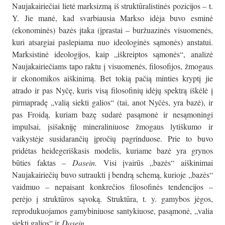
Naujakairiečiai lietė marksizmą iš struktūralistinės pozicijos – t.
Y. Jie manė, kad svarbiausia Markso idėja buvo esminė
(ekonominės) bazės įtaka (įprastai – buržuazinės visuomenės,
kuri atsargiai paslepiama nuo ideologinės sąmonės) anstatui.
Marksistinė ideologijos, kaip „iškreiptos sąmonės“, analizė
Naujakairiečiams tapo raktu į visuomenės, filosofijos, žmogaus
ir ekonomikos aiškinimą. Bet tokią pačią minties kryptį jie
atrado ir pas Nyčę, kuris visą filosofinių idėjų spektrą iškėlė į
pirmapradę „valią siekti galios“ (tai, anot Nyčės, yra bazė), ir
pas Froidą, kuriam bazę sudarė pasąmonė ir nesąmoningi
impulsai, įsišakniję mineraliniuose žmogaus lytiškumo ir
vaikystėje susidarančių įpročių pagrinduose. Prie to buvo
pridėtas heidegeriškasis modelis, kuriame bazė yra grynos
būties faktas –
Dasein.
Visi įvairūs „bazės“ aiškinimai
Naujakairiečių buvo sutraukti į bendrą schemą, kurioje „bazės“
vaidmuo – nepaisant konkrečios filosofinės tendencijos –
perėjo į struktūros sąvoką. Struktūra, t. y. gamybos jėgos,
reprodukuojamos gamybiniuose santykiuose, pasąmonė, „valia
siekti galios“ ir
Dasein.