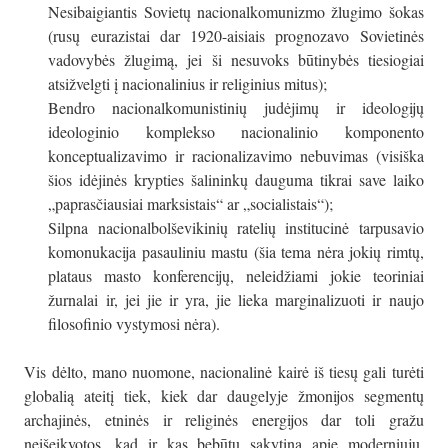
Nesibaigiantis Sovietų nacionalkomunizmo žlugimo šokas
(rusų eurazistai dar 1920-aisiais prognozavo Sovietinės
vadovybės žlugimą, jei ši nesuvoks būtinybės tiesiogiai
atsižvelgti į nacionalinius ir religinius mitus);
Bendro nacionalkomunistinių judėjimų ir ideologijų
ideologinio komplekso nacionalinio komponento
konceptualizavimo ir racionalizavimo nebuvimas (visiška
šios idėjinės krypties šalininkų dauguma tikrai save laiko
„paprasčiausiai marksistais“ ar „socialistais“);
Silpna nacionalbolševikinių ratelių institucinė tarpusavio
komonukacija pasauliniu mastu (šia tema nėra jokių rimtų,
plataus masto konferencijų, neleidžiami jokie teoriniai
žurnalai ir, jei jie ir yra, jie lieka marginalizuoti ir naujo
filosofinio vystymosi nėra).
Vis dėlto, mano nuomone, nacionalinė kairė iš tiesų gali turėti
globalią ateitį tiek, kiek dar daugelyje žmonijos segmentų
archajinės, etninės ir religinės energijos dar toli gražu
neišeikvotos, kad ir kas bebūtų sakytina apie moderniųjų,