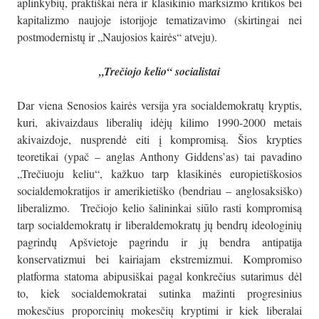
aplinkybių, praktiškai nėra ir klasikinio marksizmo kritikos bei
kapitalizmo naujoje istorijoje tematizavimo (skirtingai nei
postmodernistų ir „Naujosios kairės“ atveju).
„Trečiojo kelio“ socialistai
Dar viena Senosios kairės versija yra socialdemokratų kryptis,
kuri, akivaizdaus liberalių idėjų kilimo 1990-2000 metais
akivaizdoje, nusprendė eiti į kompromisą. Šios krypties
teoretikai (ypač – anglas Anthony Giddens’as) tai pavadino
„Trečiuoju keliu“, kažkuo tarp klasikinės europietiškosios
socialdemokratijos ir amerikietiško (bendriau – anglosaksiško)
liberalizmo. Trečiojo kelio šalininkai siūlo rasti kompromisą
tarp socialdemokratų ir liberaldemokratų jų bendrų ideologinių
pagrindų Apšvietoje pagrindu ir jų bendra antipatija
konservatizmui bei kairiajam ekstremizmui. Kompromiso
platforma statoma abipusiškai pagal konkrečius sutarimus dėl
to, kiek socialdemokratai sutinka mažinti progresinius
mokesčius proporcinių mokesčių kryptimi ir kiek liberalai