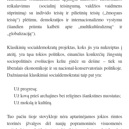
reikalavimus (socialinį teisingumą, valdžios vaidmens
stiprinimą) su individo teisių ir pilietinių teisių („žmogaus
teisių“) plėtimu, demokratijos ir internacionalizmo vystymu
(šiandien priimta kalbėti apie „multikultūralizmą“ ir
„globalizaciją“).
Klasikinių socialdemokratų projektas, koks jis yra nukreiptas į
ateitį, yra tąsa tokios politikos, einančius konkrečių žingsnių
sociopolitinės evoliucijos keliu ginče su dešine – tiek su
liberalais ekonomikoje ir su nacional-konservatoriais politikoje.
Dažniausiai klasikiniai socialdemokratai taip pat yra:
Už progresą;
Už kovą prieš archajines bei religines išankstines nuostatas;
Už mokslą ir kultūrą.
Tuo pačiu šioje stovykloje nėra aptarinėjamos jokios rimtos
teorinės įžvalgos dėl naujų popramoninės visuomenės