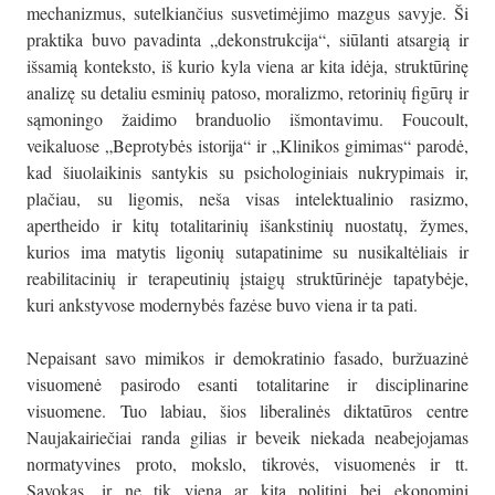
mechanizmus, sutelkiančius susvetimėjimo mazgus savyje. Ši
praktika buvo pavadinta „dekonstrukcija“, siūlanti atsargią ir
išsamią konteksto, iš kurio kyla viena ar kita idėja, struktūrinę
analizę su detaliu esminių patoso, moralizmo, retorinių figūrų ir
sąmoningo žaidimo branduolio išmontavimu. Foucoult,
veikaluose „Beprotybės istorija“ ir „Klinikos gimimas“ parodė,
kad šiuolaikinis santykis su psichologiniais nukrypimais ir,
plačiau, su ligomis, neša visas intelektualinio rasizmo,
apertheido ir kitų totalitarinių išankstinių nuostatų, žymes,
kurios ima matytis ligonių sutapatinime su nusikaltėliais ir
reabilitacinių ir terapeutinių įstaigų struktūrinėje tapatybėje,
kuri ankstyvose modernybės fazėse buvo viena ir ta pati.
Nepaisant savo mimikos ir demokratinio fasado, buržuazinė
visuomenė pasirodo esanti totalitarine ir disciplinarine
visuomene. Tuo labiau, šios liberalinės diktatūros centre
Naujakairiečiai randa gilias ir beveik niekada neabejojamas
normatyvines proto, mokslo, tikrovės, visuomenės ir tt.
Sąvokas, ir ne tik vieną ar kitą politinį bei ekonominį