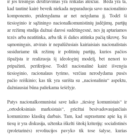
ir jos teisingas dešifravimas yra reikalas ateičiai. Bėda yra ta,
kad tautinė kairė beveik niekada neparaduoja savo nacionalinio
komponento, pridengdama ar net neigdama jį. Todėl ši
tiesioginio ir sąžiningo nacionalkomunistinių judėjimų, partijų
ar režimų studija dažnai darosi sudėtingesnė, nes jų aptariamos
tezės arba neatitinka, arba tik iš dalies atitinka pačią tikrovę. Su
sąmoningais, atvirais ir nepalūžusiais kairiaisiais nacionalistais
susiduriame tik režimų ir politinių partijų, kurios pačios
išpažįsta ir realizuoja šį ideologinį modelį, bet nenori to
pripažinti, periferijose. Todėl nacionalinė kairė išvengia
tiesioginio, racionalaus tyrimo, verčiau nerodydama pusės
pačio reiškinio; kas tik yra surišta su „nacionaliniu“ aspektu,
dažniausiai būna paliekama šešėlyje.
Patys nacionalkomunistai save laiko „tiesiog komunistais“ ir
„ortodoksiniais marksistais“, griežtai besivadovaujančiais
komunizmo klasikų darbais. Tam, kad suprastume apie ką iš
tiesų ir yra diskusija, užtenka iškelti šitokį kriterijų: socialistinės
(proletarinės) revoliucijos pavyko tik tose šalyse, kurias