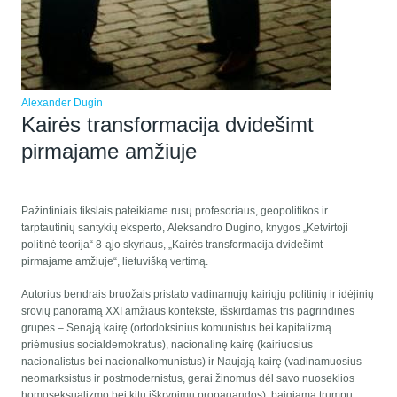
Alexander Dugin
Kairės transformacija dvidešimt
pirmajame amžiuje
Pažintiniais tikslais pateikiame rusų profesoriaus, geopolitikos ir
tarptautinių santykių eksperto, Aleksandro Dugino, knygos „Ketvirtoji
politinė teorija“ 8-ąjo skyriaus, „Kairės transformacija dvidešimt
pirmajame amžiuje“, lietuvišką vertimą.
Autorius bendrais bruožais pristato vadinamųjų kairiųjų politinių ir idėjinių
srovių panoramą XXI amžiaus kontekste, išskirdamas tris pagrindines
grupes – Senąją kairę (ortodoksinius komunistus bei kapitalizmą
priėmusius socialdemokratus), nacionalinę kairę (kairiuosius
nacionalistus bei nacionalkomunistus) ir Naująją kairę (vadinamuosius
neomarksistus ir postmodernistus, gerai žinomus dėl savo nuoseklios
homoseksualizmo bei kitų iškrypimų propagandos); baigiama trumpu