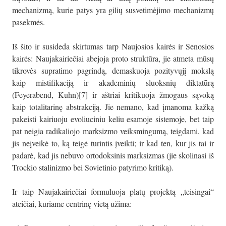
mechanizmą, kurie patys yra gilių susvetimėjimo mechanizmų
pasekmės.
Iš šito ir susideda skirtumas tarp Naujosios kairės ir Senosios
kairės: Naujakairiečiai abejoja proto struktūra, jie atmeta mūsų
tikrovės supratimo pagrindą, demaskuoja pozityvųjį mokslą
kaip mistifikaciją ir akademinių sluoksnių diktatūrą
(Feyerabend, Kuhn)[7] ir aštriai kritikuoja žmogaus sąvoką
kaip totalitarinę abstrakciją. Jie nemano, kad įmanoma kažką
pakeisti kairiuoju evoliuciniu keliu esamoje sistemoje, bet taip
pat neigia radikaliojo marksizmo veiksmingumą, teigdami, kad
jis neįveikė to, ką teigė turintis įveikti; ir kad ten, kur jis tai ir
padarė, kad jis nebuvo ortodoksinis marksizmas (jie skolinasi iš
Trockio stalinizmo bei Sovietinio patyrimo kritiką).
Ir taip Naujakairiečiai formuluoja platų projektą „teisingai“
ateičiai, kuriame centrinę vietą užima: