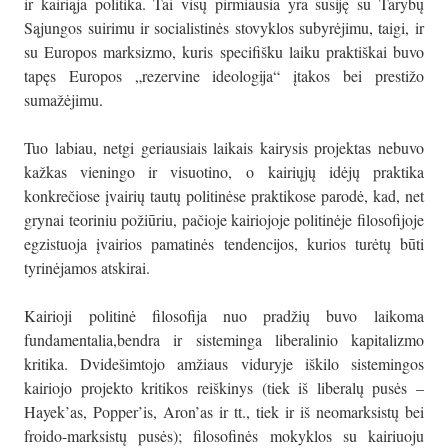
ir kairiąja politika. Tai visų pirmiausia yra susiję su Tarybų
Sąjungos suirimu ir socialistinės stovyklos subyrėjimu, taigi, ir
su Europos marksizmo, kuris specifišku laiku praktiškai buvo
tapęs Europos „rezervine ideologija“ įtakos bei prestižo
sumažėjimu.
Tuo labiau, netgi geriausiais laikais kairysis projektas nebuvo
kažkas vieningo ir visuotino, o kairiųjų idėjų praktika
konkrečiose įvairių tautų politinėse praktikose parodė, kad, net
grynai teoriniu požiūriu, pačioje kairiojoje politinėje filosofijoje
egzistuoja įvairios pamatinės tendencijos, kurios turėtų būti
tyrinėjamos atskirai.
Kairioji politinė filosofija nuo pradžių buvo laikoma
fundamentalia,bendra ir sisteminga liberalinio kapitalizmo
kritika. Dvidešimtojo amžiaus viduryje iškilo sistemingos
kairiojo projekto kritikos reiškinys (tiek iš liberalų pusės –
Hayek’as, Popper’is, Aron’as ir tt., tiek ir iš neomarksistų bei
froido-marksistų pusės); filosofinės mokyklos su kairiuoju