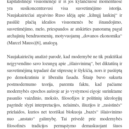
kapitalistinėje visuomenėje ir iš jos kylančiuose momentuose
yra susikoncentravusi visa susvetimėjimo istorija.
Naujakairiečiai atgaivino Ruso idėją apie „kilnųjį laukinį“ ir
pasiūlė plačią idealios visuomenės be išnaudojimo,
susvetimėjimo, melo, priespaudos ar atskirties panoramą pagal
archajinių bendruomenių, motyvuojamų „dovanos ekonomika“
(Marcel Mauss)[6], analogą.
Naujakairiečių analizė parodė, kad modernybė ne tik praktiškai
neįgyvendino savo lozungų apie „išlaisvinimą“, bet diktatūrą ir
susvetimėjimą tepadarė dar stipresnę ir šlykščią, nors ir paslėptą
po demokratiniu ir liberaliu fasadu. Šitaip buvo sukurta
postmodernumo teorija, paremta faktu, kad pačiame
modernybės epochos aušroje ar jo vystymosi eigoje surinktame
pasaulio vaizdinio, mokslo, filosofijos ir politinių ideologijų
pagrinde slypi interpretacijos, nelaimės, iliuzijos ir „rasistinės“
prielaidos, kurios net teoriškai blokuoja „bazės“ išlaisvinimo
nuo „anstato“ galimybę. Tai privedė prie modernybės
filosofinės tradicijos permąstymo demaskuojant šiuos