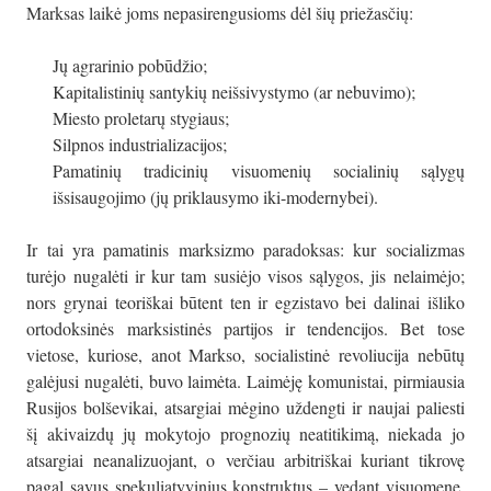
Marksas laikė joms nepasirengusioms dėl šių priežasčių:
Jų agrarinio pobūdžio;
Kapitalistinių santykių neišsivystymo (ar nebuvimo);
Miesto proletarų stygiaus;
Silpnos industrializacijos;
Pamatinių tradicinių visuomenių socialinių sąlygų
išsisaugojimo (jų priklausymo iki-modernybei).
Ir tai yra pamatinis marksizmo paradoksas: kur socializmas
turėjo nugalėti ir kur tam susiėjo visos sąlygos, jis nelaimėjo;
nors grynai teoriškai būtent ten ir egzistavo bei dalinai išliko
ortodoksinės marksistinės partijos ir tendencijos. Bet tose
vietose, kuriose, anot Markso, socialistinė revoliucija nebūtų
galėjusi nugalėti, buvo laimėta. Laimėję komunistai, pirmiausia
Rusijos bolševikai, atsargiai mėgino uždengti ir naujai paliesti
šį akivaizdų jų mokytojo prognozių neatitikimą, niekada jo
atsargiai neanalizuojant, o verčiau arbitriškai kuriant tikrovę
pagal savus spekuliatyvinius konstruktus – vedant visuomenę,