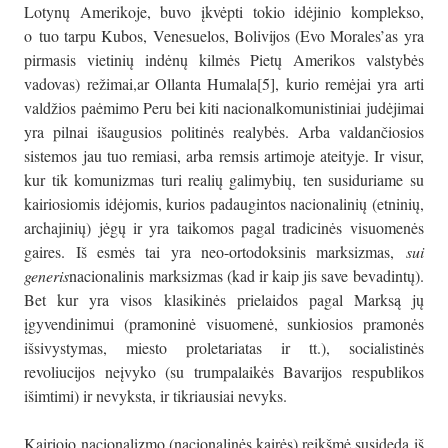
Lotynų Amerikoje, buvo įkvėpti tokio idėjinio komplekso,
o tuo tarpu Kubos, Venesuelos, Bolivijos (Evo Morales’as yra
pirmasis vietinių indėnų kilmės Pietų Amerikos valstybės
vadovas) režimai,ar Ollanta Humala[5], kurio remėjai yra arti
valdžios paėmimo Peru bei kiti nacionalkomunistiniai judėjimai
yra pilnai išaugusios politinės realybės. Arba valdančiosios
sistemos jau tuo remiasi, arba remsis artimoje ateityje. Ir visur,
kur tik komunizmas turi realių galimybių, ten susiduriame su
kairiosiomis idėjomis, kurios padaugintos nacionalinių (etninių,
archajinių) jėgų ir yra taikomos pagal tradicinės visuomenės
gaires. Iš esmės tai yra neo-ortodoksinis marksizmas,
sui
generis
nacionalinis marksizmas (kad ir kaip jis save bevadintų).
Bet kur yra visos klasikinės prielaidos pagal Marksą jų
įgyvendinimui (pramoninė visuomenė, sunkiosios pramonės
išsivystymas, miesto proletariatas ir tt.), socialistinės
revoliucijos neįvyko (su trumpalaikės Bavarijos respublikos
išimtimi) ir nevyksta, ir tikriausiai nevyks.
Kairiojo nacionalizmo (nacionalinės kairės) reikšmė susideda iš