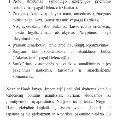
Proto atmetimas (sąmoningo šizofrenijos priėmimo
reikalavimas pagal Deleuze ir Guattari);
Žmogaus, kaip visų dalykų mato, atmetimas („žmogaus
mirtis“ pagal Levi, „autoriaus mirtis“ pagal Barthes);
Visų seksualinių tabu įveikimas (laisvė rinktis orientaciją,
incesto legalizavimas, atsisakymas iškrypimus laikyti
iškrypimais ir tt.);
Įvairiausių narkotikų, tame tarpe ir sunkiųjų, legalizavimas;
Žingsnis link spontaniškos ir atsitiktinės būties
(„šakniastiebis“ pagal Deleuze[8]);
Struktūrinės visuomenės bei valdžios sunaikinimas ir jos
pakeitimas naujomis, laisvomis ir anarchiškomis
komunomis.
Negri ir Hardt knyga „Imperija“[9] gali būti skaitoma kaip šių
tendencijų politinis manifestas, kuriame duodamos iki
primityvumo supaprastintos Naujakairiečių tezės. Negri ir
Hardt globalinę kapitalistinę sistemą vadina „Imperija“ ir
tapatina ją su globalizmu ir Amerikos pasauline valdžia. Jų