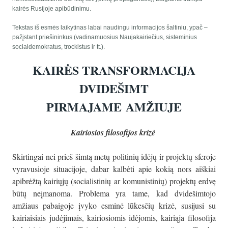
kairės Rusijoje apibūdinimu.
Tekstas iš esmės laikytinas labai naudingu informacijos šaltiniu, ypač –
pažįstant priešininkus (vadinamuosius Naujakairiečius, sisteminius
socialdemokratus, trockistus ir tt.).
KAIRĖS TRANSFORMACIJA
DVIDEŠIMT
PIRMAJAME
AMŽIUJE
Kairiosios filosofijos krizė
Skirtingai nei prieš šimtą metų politinių idėjų ir projektų sferoje
vyravusioje situacijoje, dabar kalbėti apie kokią nors aiškiai
apibrėžtą kairiųjų (socialistinių ar komunistinių) projektų erdvę
būtų neįmanoma. Problema yra tame, kad dvidešimtojo
amžiaus pabaigoje įvyko esminė lūkesčių krizė, susijusi su
kairiaisiais judėjimais, kairiosiomis idėjomis, kairiąja filosofija