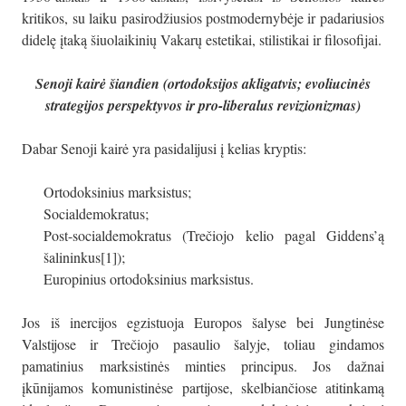
kritikos, su laiku pasirodžiusios postmodernybėje ir padariusios
didelę įtaką šiuolaikinių Vakarų estetikai, stilistikai ir filosofijai.
Senoji kairė šiandien (ortodoksijos akligatvis; evoliucinės
strategijos perspektyvos ir pro-liberalus revizionizmas)
Dabar Senoji kairė yra pasidalijusi į kelias kryptis:
Ortodoksinius marksistus;
Socialdemokratus;
Post-socialdemokratus (Trečiojo kelio pagal Giddens’ą
šalininkus[1]);
Europinius ortodoksinius marksistus.
Jos iš inercijos egzistuoja Europos šalyse bei Jungtinėse
Valstijose ir Trečiojo pasaulio šalyje, toliau gindamos
pamatinius marksistinės minties principus. Jos dažnai
įkūnijamos komunistinėse partijose, skelbiančiose atitinkamą