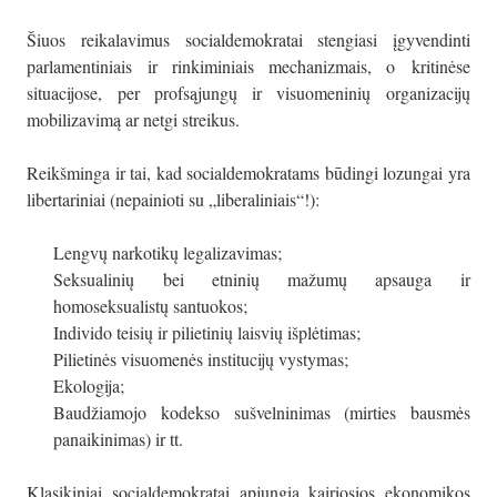
Šiuos reikalavimus socialdemokratai stengiasi įgyvendinti
parlamentiniais ir rinkiminiais mechanizmais, o kritinėse
situacijose, per profsąjungų ir visuomeninių organizacijų
mobilizavimą ar netgi streikus.
Reikšminga ir tai, kad socialdemokratams būdingi lozungai yra
libertariniai (nepainioti su „liberaliniais“!):
Lengvų narkotikų legalizavimas;
Seksualinių bei etninių mažumų apsauga ir
homoseksualistų santuokos;
Individo teisių ir pilietinių laisvių išplėtimas;
Pilietinės visuomenės institucijų vystymas;
Ekologija;
Baudžiamojo kodekso sušvelninimas (mirties bausmės
panaikinimas) ir tt.
Klasikiniai socialdemokratai apjungia kairiosios ekonomikos