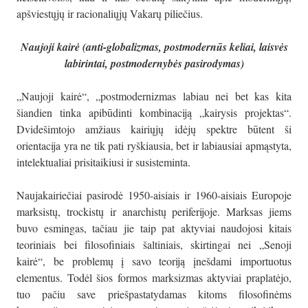
apšviestųjų ir racionaliųjų Vakarų piliečius.
Naujoji kairė (anti-globalizmas, postmodernūs keliai, laisvės
labirintai, postmodernybės pasirodymas)
„Naujoji kairė“, „postmodernizmas labiau nei bet kas kita
šiandien tinka apibūdinti kombinaciją „kairysis projektas“.
Dvidešimtojo amžiaus kairiųjų idėjų spektre būtent ši
orientacija yra ne tik pati ryškiausia, bet ir labiausiai apmąstyta,
intelektualiai prisitaikiusi ir susisteminta.
Naujakairiečiai pasirodė 1950-aisiais ir 1960-aisiais Europoje
marksistų, trockistų ir anarchistų periferijoje. Marksas jiems
buvo esmingas, tačiau jie taip pat aktyviai naudojosi kitais
teoriniais bei filosofiniais šaltiniais, skirtingai nei „Senoji
kairė“, be problemų į savo teoriją įnešdami importuotus
elementus. Todėl šios formos marksizmas aktyviai praplatėjo,
tuo pačiu save priešpastatydamas kitoms filosofinėms