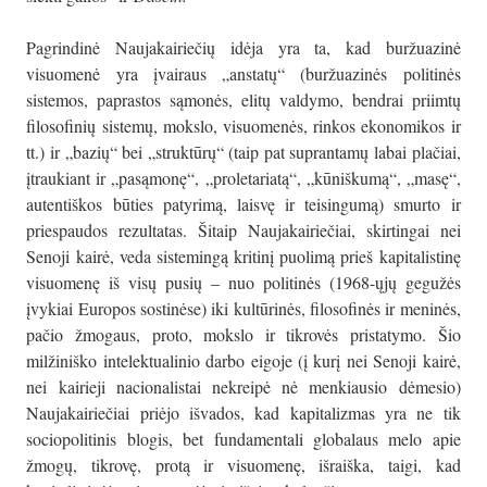
Pagrindinė Naujakairiečių idėja yra ta, kad buržuazinė
visuomenė yra įvairaus „anstatų“ (buržuazinės politinės
sistemos, paprastos sąmonės, elitų valdymo, bendrai priimtų
filosofinių sistemų, mokslo, visuomenės, rinkos ekonomikos ir
tt.) ir „bazių“ bei „struktūrų“ (taip pat suprantamų labai plačiai,
įtraukiant ir „pasąmonę“, „proletariatą“, „kūniškumą“, „masę“,
autentiškos būties patyrimą, laisvę ir teisingumą) smurto ir
priespaudos rezultatas. Šitaip Naujakairiečiai, skirtingai nei
Senoji kairė, veda sistemingą kritinį puolimą prieš kapitalistinę
visuomenę iš visų pusių – nuo politinės (1968-ųjų gegužės
įvykiai Europos sostinėse) iki kultūrinės, filosofinės ir meninės,
pačio žmogaus, proto, mokslo ir tikrovės pristatymo. Šio
milžiniško intelektualinio darbo eigoje (į kurį nei Senoji kairė,
nei kairieji nacionalistai nekreipė nė menkiausio dėmesio)
Naujakairiečiai priėjo išvados, kad kapitalizmas yra ne tik
sociopolitinis blogis, bet fundamentali globalaus melo apie
žmogų, tikrovę, protą ir visuomenę, išraiška, taigi, kad