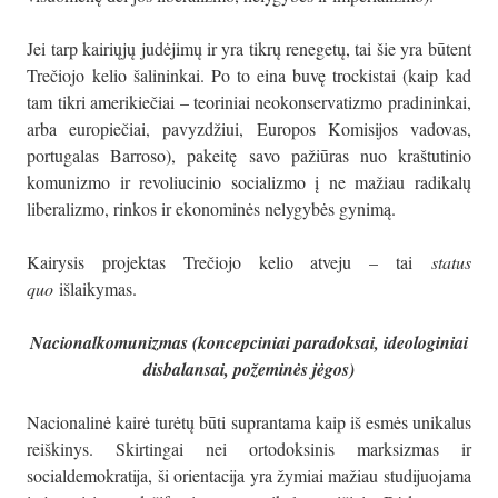
Jei tarp kairiųjų judėjimų ir yra tikrų renegetų, tai šie yra būtent
Trečiojo kelio šalininkai. Po to eina buvę trockistai (kaip kad
tam tikri amerikiečiai – teoriniai neokonservatizmo pradininkai,
arba europiečiai, pavyzdžiui, Europos Komisijos vadovas,
portugalas Barroso), pakeitę savo pažiūras nuo kraštutinio
komunizmo ir revoliucinio socializmo į ne mažiau radikalų
liberalizmo, rinkos ir ekonominės nelygybės gynimą.
Kairysis projektas Trečiojo kelio atveju – tai
status
quo
išlaikymas.
Nacionalkomunizmas (koncepciniai paradoksai, ideologiniai
disbalansai, požeminės jėgos)
Nacionalinė kairė turėtų būti suprantama kaip iš esmės unikalus
reiškinys. Skirtingai nei ortodoksinis marksizmas ir
socialdemokratija, ši orientacija yra žymiai mažiau studijuojama