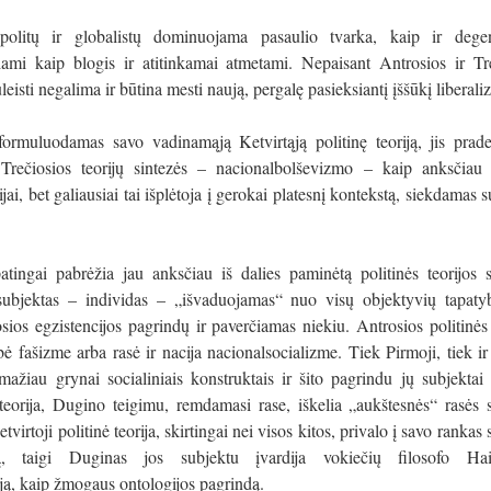
olitų ir globalistų dominuojama pasaulio tvarka, kaip ir degen
ami kaip blogis ir atitinkamai atmetami. Nepaisant Antrosios ir Tr
leisti negalima ir būtina mesti naują, pergalę pasieksiantį įššūkį liberali
formuluodamas savo vadinamąją Ketvirtąją politinę teoriją, jis pra
 Trečiosios teorijų sintezės – nacionalbolševizmo – kaip anksčiau 
jai, bet galiausiai tai išplėtoja į gerokai platesnį kontekstą, siekdamas s
ingai pabrėžia jau anksčiau iš dalies paminėtą politinės teorijos 
subjektas – individas – „išvaduojamas“ nuo visų objektyvių tapaty
ios egzistencijos pagrindų ir paverčiamas niekiu. Antrosios politinės 
bė fašizme arba rasė ir nacija nacionalsocializme. Tiek Pirmoji, tiek ir
 mažiau grynai socialiniais konstruktais ir šito pagrindu jų subjekta
 teorija, Dugino teigimu, remdamasi rase, iškelia „aukštesnės“ rasės s
tvirtoji politinė teorija, skirtingai nei visos kitos, privalo į savo rankas 
tą, taigi Duginas jos subjektu įvardija vokiečių filosofo Hai
ą, kaip žmogaus ontologijos pagrindą.