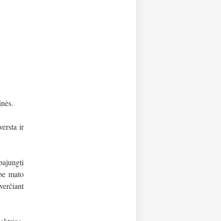
inės.
ersta ir
pajungti
ybe mato
verčiant