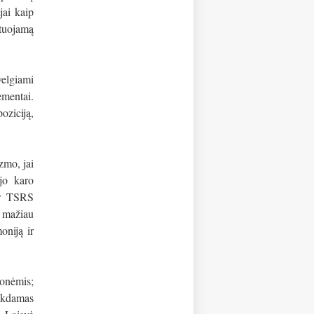
jai kaip
etuojamą
velgiami
ementai.
oziciją,
zmo, jai
ojo karo
 ir TSRS
r mažiau
oniją ir
monėmis;
vokdamas