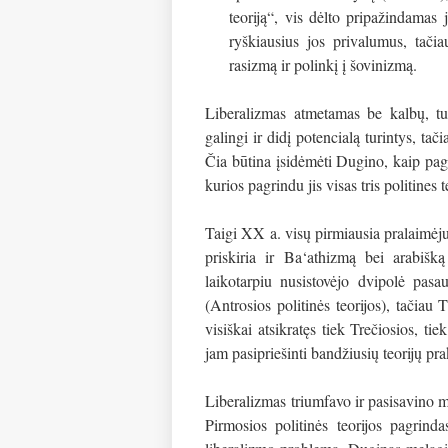
teoriją“, vis dėlto pripažindamas 
ryškiausius jos privalumus, tači
rasizmą ir polinkį į šovinizmą.
Liberalizmas atmetamas be kalbų, tu
galingi ir didį potencialą turintys, ta
Čia būtina įsidėmėti Dugino, kaip pagr
kurios pagrindu jis visas tris politine
Taigi XX a. visų pirmiausia pralaimėjus
priskiria ir
Ba‘athizmą
bei arabišką 
laikotarpiu nusistovėjo dvipolė pasa
(Antrosios politinės teorijos), tačiau
visiškai atsikratęs tiek Trečiosios, ti
jam pasipriešinti bandžiusių teorijų pr
Liberalizmas triumfavo ir pasisavino m
Pirmosios politinės teorijos pagrind