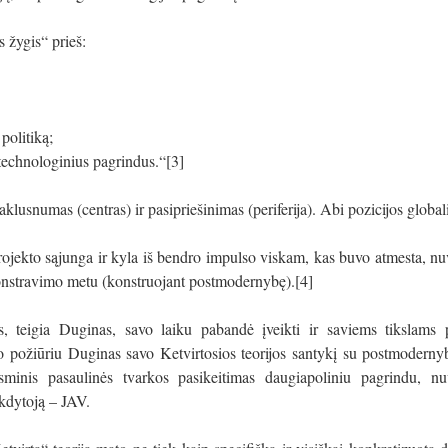
s žygis“ prieš:
politiką;
i technologinius pagrindus.“
[3]
paklusnumas (centras) ir pasipriešinimas (periferija). Abi pozicijos global
projekto sąjunga ir kyla iš bendro impulso viskam, kas buvo atmesta, nuv
nstravimo metu (konstruojant postmodernybę).
[4]
jos, teigia Duginas, savo laiku pabandė įveikti ir saviems tikslams 
 požiūriu Duginas savo Ketvirtosios teorijos santykį su postmodern
sminis pasaulinės tvarkos pasikeitimas daugiapoliniu pagrindu, nu
kdytoją – JAV.