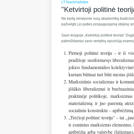
LT Nacionalistas
"Ketvirtoji politinė teori
Ne kartą minėjome rusų akademiką tradiciona
pažvelgti į jo paties propaguojamą idėjinę si
Savo knygoje „Ketvirtoji politinė teorija“ Dugi
pabrėždamas savo vertybių opoziciją esamojo 
Pirmoji politinė teorija – ir iš v
pradžioje susiformavęs liberalizmas
jokios fundamentalios kolektyvinės 
kuriam būtinai turi būti mestas įššū
Marksistinis socializmas ir komuni
įššūkis liberalizmui ir buržuazini
praktinėje politikoje, marksizmas
materializmą ir juo paremtą ateiz
socialiniu konstruktu – apibrėžimą 
„Trečioji politinė teorija“ – tai „j
ir esminius marksizmo elementus, ku
apibrėžia arba valstybę (fašizmas),