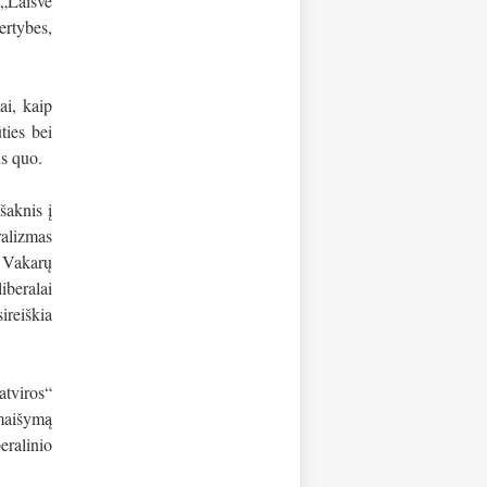
„Laisvė
ertybes,
ai, kaip
ties bei
us quo.
šaknis į
ralizmas
e Vakarų
iberalai
ireiškia
atviros“
umaišymą
eralinio