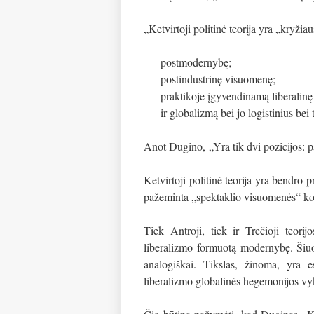
„Ketvirtoji politinė teorija yra „kryžiau
postmodernybę;
postindustrinę visuomenę;
praktikoje įgyvendinamą liberalinę 
ir globalizmą bei jo logistinius be
Anot Dugino,
„Yra tik dvi pozicijos: 
Ketvirtoji politinė teorija yra bendro 
pažeminta „spektaklio visuomenės“ ko
Tiek Antroji, tiek ir Trečioji teori
liberalizmo formuotą modernybę. Šiuo
analogiškai. Tikslas, žinoma, yra e
liberalizmo globalinės hegemonijos vy