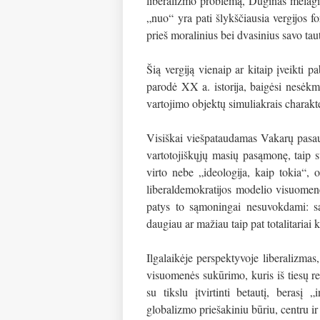
liberalizmo problemą, Duginas melagin
„nuo“ yra pati šlykščiausia vergijos f
prieš moralinius bei dvasinius savo ta
Šią vergiją vienaip ar kitaip įveikti 
parodė XX a. istorija, baigėsi nesėkm
vartojimo objektų simuliakrais charak
Visiškai viešpataudamas Vakarų pasaul
vartotojiškųjų masių pasąmonę, taip s
virto nebe „ideologija, kaip tokia“,
liberaldemokratijos modelio visuomenė
patys to sąmoningai nesuvokdami: sav
daugiau ar mažiau taip pat totalitariai 
Ilgalaikėje perspektyvoje liberalizmas
visuomenės sukūrimo, kuris iš tiesų re
su tikslu įtvirtinti betautį, berasį
globalizmo priešakiniu būriu, centru 