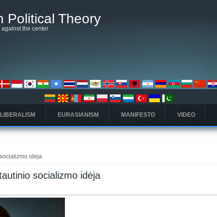
 Political Theory
t against the center
 LIBERALISM
EURASIANISM
MANIFESTO
VIDEO
o socializmo idėja
r tautinio socializmo idėja