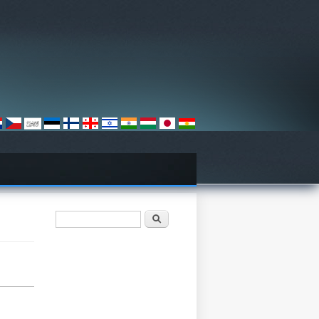
Paieškos forma
Paieška