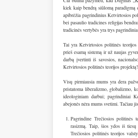
Čia būtina pažymėti, kad Duginas „Ketv
kiek kaip bendrą siūlomą paradigm
apibrėžia pagrindinius Ketvirtosios poli
bei pasaulio tradicines religijas bendra
tradicinės vertybės yra trys pagrindiniai
Tai yra Ketvirtosios politinės teorijo
prieš esamą sistemą ir už naujas gyve
darbą įvertinti iš savosios, nacionals
Ketvirtosios politinės teorijos projektą
Visų pirmiausia mums yra dera pažvel
pristatoma liberalizmo, globalizmo, k
ideologiniam darbui; pagrindiniai Ket
abejonės nėra mums svetimi. Tačiau jis
Pagrindine Trečiosios politinės 
rasizmą. Taip, šios ydos iš tiesų 
Trečiosios politinės teorijos vals