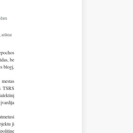
ožais
 aiškiai
 epochos
idas, be
s blogį,
. mestas
jęs TSRS
alektinį
įvardija
atmetusi
jektu ji
politinę