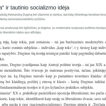
ja“ ir tautinio socializmo idėja
listą Aleksandrą Duginą bei citavome jo darbus, tad būtų išmintinga bendrais bru
stemą nacionalsocialistiniu požiūriu.
nas analizuoja tris ligšiolines, jo teigimu, su modernybe susijusias politines teorijas,
liberalinio status quo atžvilgiu.
isų trijų, kaip tokia, pati seniausia – tai jau buržuazinės modernybės
, kurio esminis subjektas – individas „kaip toks“, t y. tiesiog kaip indiv
tapatybės. Duginas šią teoriją teisingai pateikė kaip pagrindinį dabartie
kis.
zmas, Dugino įvardijamas kaip Antroji politinė teorija – tai jau XIX a
am mentalitetui. Šito šviesoje jis matomas pozityviai, tačiau, įsikūni
 tęsė tai, ką Duginas nurodo kaip jo pamatines teoretines klaidas: di
mą bei klaidingą požiūrį į etnosą ir klasės – kurią Duginas taikliai 
fundamentaliuoju teorijos ir iš jos kylančios praktikos subjektu.
auniausia“ XX a. praktikoje pasireiškusi opozicija liberalizmui, tuo pačiu 
rie, kaip tokie, identifikuoti kaip susiję su liberalizmo dvasia; savo sub
 arba naciją ir rasę (nacionalsocializmas). Duginas atmeta ir „Trečiąją 