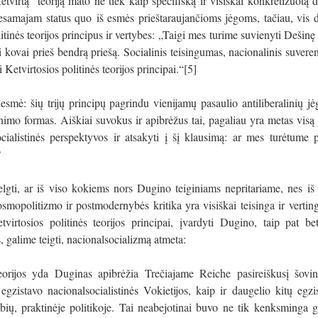
irtą“ teoriją mato ne tiek kaip specifišką ir visiškai konkretizuotą d
ą esamajam
status quo
iš esmės prieštaraujančioms jėgoms, tačiau, vis dė
tinės teorijos principus ir vertybes:
„Taigi mes turime suvienyti Dešinę 
i kovai prieš bendrą priešą. Socialinis teisingumas, nacionalinis suvereni
 Ketvirtosios politinės teorijos principai.“
[5]
s esmė: šių trijų principų pagrindu vienijamų pasaulio antiliberalinių j
nimo formas. Aiškiai suvokus ir apibrėžus tai, pagaliau yra metas vis
ocialistinės perspektyvos ir atsakyti į šį klausimą: ar mes turėtume p
?
gti, ar iš viso kokiems nors Dugino teiginiams nepritariame, nes iš 
osmopolitizmo ir postmodernybės kritika yra visiškai teisinga ir verti
virtosios politinės teorijos principai, įvardyti Dugino, taip pat be
, galime teigti, nacionalsocializmą atmeta:
teorijos yda Duginas apibrėžia Trečiajame Reiche pasireiškusį šovi
egzistavo nacionalsocialistinės Vokietijos, kaip ir daugelio kitų egzi
tybių, praktinėje politikoje. Tai neabejotinai buvo ne tik kenksminga g