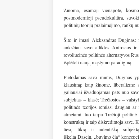
Žinoma, esamoji vienapolė, kosmop
postmodernioji pseudokultūra, suvoki
politinių teorijų pralaimėjimo, rankų nu
Šito ir imasi Aleksandras Duginas: 
anksčiau savo atliktos Antrosios ir
revoliucinės politinės alternatyvos Rusi
išplėtoti naują mąstymo paradigmą.
Plėtodamas savo mintis, Duginas ypat
klausimą: kaip žinome, liberalizmo 
galiausiai išvaduojamas pats nuo savos
subjektas – klasė; Trečiosios – valsty
politinės teorijos remiasi daugiau ar
atmetami, tuo tarpu Trečioji politinė
konstruktą ir taip diskredituoja save. Ke
tiesų tikrą ir autentišką subjek
iškeltą
Dasein,
„buvimo čia“ koncepcij