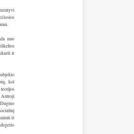
eratyvi
ečiosios
zmui.
deda nuo
iškeltos
ukurti ir
subjekto
bių, kol
teorijos
 Antroji
i Dugino
ocialinį
suimti iš
degerio