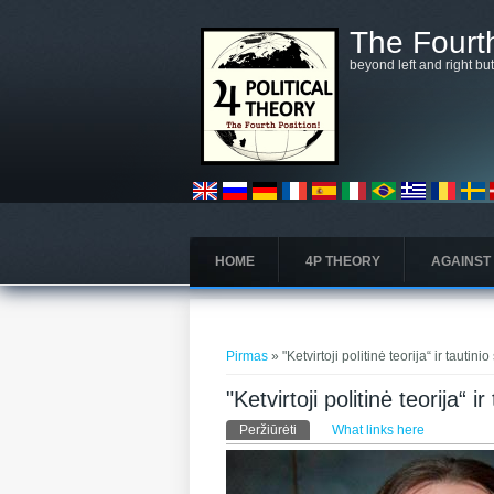
Pereiti į pagrindinį turinį
The Fourth
beyond left and right bu
HOME
4P THEORY
AGAINST
Jūs esate čia
Pirmas
» "Ketvirtoji politinė teorija“ ir tautini
"Ketvirtoji politinė teorija“ i
Pirminės kortelės
Peržiūrėti
(aktyvi kortelė)
What links here