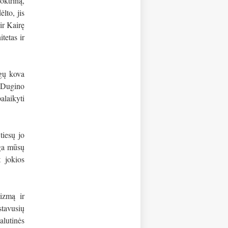
oktriną,
lto, jis
ir Kairę
tetas ir
ėgų kova
ą Dugino
alaikyti
tiesų jo
nga mūsų
t jokios
nizmą ir
stavusių
alutinės