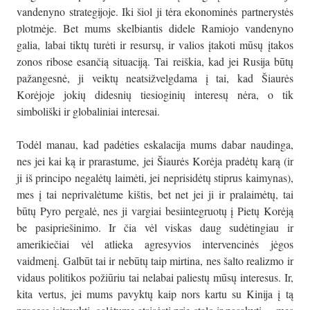
vandenyno strategijoje. Iki šiol ji tėra ekonominės partnerystės
plotmėje. Bet mums skelbiantis didele Ramiojo vandenyno
galia, labai tiktų turėti ir resursų, ir valios įtakoti mūsų įtakos
zonos ribose esančią situaciją. Tai reiškia, kad jei Rusija būtų
pažangesnė, ji veiktų neatsižvelgdama į tai, kad Šiaurės
Korėjoje jokių didesnių tiesioginių interesų nėra, o tik
simboliški ir globaliniai interesai.
Todėl manau, kad padėties eskalacija mums dabar naudinga,
nes jei kai ką ir prarastume, jei Šiaurės Korėja pradėtų karą (ir
ji iš principo negalėtų laimėti, jei neprisidėtų stiprus kaimynas),
mes į tai neprivalėtume kištis, bet net jei ji ir pralaimėtų, tai
būtų Pyro pergalė, nes ji vargiai besiintegruotų į Pietų Korėją
be pasipriešinimo. Ir čia vėl viskas daug sudėtingiau ir
amerikiečiai vėl atlieka agresyvios intervencinės jėgos
vaidmenį. Galbūt tai ir nebūtų taip mirtina, nes šalto realizmo ir
vidaus politikos požiūriu tai nelabai paliestų mūsų interesus. Ir,
kita vertus, jei mums pavyktų kaip nors kartu su Kinija į tą