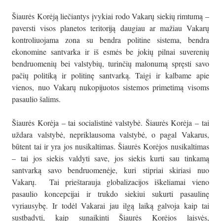
Šiaurės Korėją liečiantys įvykiai rodo Vakarų siekių rimtumą –
paversti visos planetos teritoriją daugiau ar mažiau Vakarų
kontroliuojama zona su bendra politine sistema, bendra
ekonomine santvarka ir iš esmės be jokių pilnai suverenių
bendruomenių bei valstybių, turinčių malonumą spręsti savo
pačių politiką ir politinę santvarką. Taigi ir kalbame apie
vienos, nuo Vakarų nukopijuotos sistemos primetimą visoms
pasaulio šalims.
Šiaurės Korėja – tai socialistinė valstybė. Šiaurės Korėja – tai
uždara valstybė, nepriklausoma valstybė, o pagal Vakarus,
būtent tai ir yra jos nusikaltimas. Šiaurės Korėjos nusikaltimas
– tai jos siekis valdyti save, jos siekis kurti sau tinkamą
santvarką savo bendruomenėje, kuri stipriai skiriasi nuo
Vakarų. Tai prieštarauja globalizacijos iškeliamai vieno
pasaulio koncepcijai ir trukdo siekiui sukurti pasaulinę
vyriausybę. Ir todėl Vakarai jau ilgą laiką galvoja kaip tai
sustbadyti, kaip sunaikinti Šiaurės Korėjos laisvės,