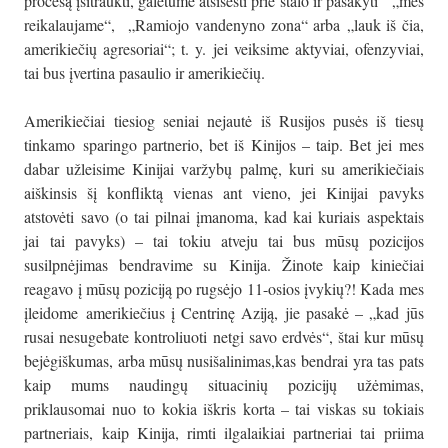
procesą įsitraukti, galėtume atsisėsti prie stalo ir pasakyti „mes
reikalaujame“, „Ramiojo vandenyno zona“ arba „lauk iš čia,
amerikiečių agresoriai“; t. y. jei veiksime aktyviai, ofenzyviai,
tai bus įvertina pasaulio ir amerikiečių.
Amerikiečiai tiesiog seniai nejautė iš Rusijos pusės iš tiesų
tinkamo sparingo partnerio, bet iš Kinijos – taip. Bet jei mes
dabar užleisime Kinijai varžybų palmę, kuri su amerikiečiais
aiškinsis šį konfliktą vienas ant vieno, jei Kinijai pavyks
atstovėti savo (o tai pilnai įmanoma, kad kai kuriais aspektais
jai tai pavyks) – tai tokiu atveju tai bus mūsų pozicijos
susilpnėjimas bendravime su Kinija. Žinote kaip kiniečiai
reagavo į mūsų poziciją po rugsėjo 11-osios įvykių?! Kada mes
įleidome amerikiečius į Centrinę Aziją, jie pasakė – „kad jūs
rusai nesugebate kontroliuoti netgi savo erdvės“, štai kur mūsų
bejėgiškumas, arba mūsų nusišalinimas,kas bendrai yra tas pats
kaip mums naudingų situacinių pozicijų užėmimas,
priklausomai nuo to kokia iškris korta – tai viskas su tokiais
partneriais, kaip Kinija, rimti ilgalaikiai partneriai tai priima