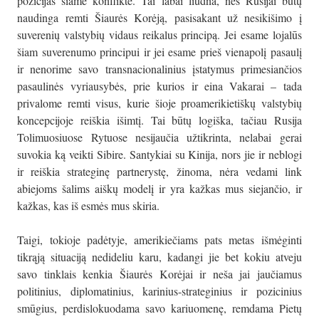
pozicijas šiame konflikte. Tai labai liūdna, nes Rusijai būtų
naudinga remti Šiaurės Korėją, pasisakant už nesikišimo į
suverenių valstybių vidaus reikalus principą. Jei esame lojalūs
šiam suverenumo principui ir jei esame prieš vienapolį pasaulį
ir nenorime savo transnacionalinius įstatymus primesiančios
pasaulinės vyriausybės, prie kurios ir eina Vakarai – tada
privalome remti visus, kurie šioje proamerikietiškų valstybių
koncepcijoje reiškia išimtį. Tai būtų logiška, tačiau Rusija
Tolimuosiuose Rytuose nesijaučia užtikrinta, nelabai gerai
suvokia ką veikti Sibire. Santykiai su Kinija, nors jie ir neblogi
ir reiškia strateginę partnerystę, žinoma, nėra vedami link
abiejoms šalims aiškų modelį ir yra kažkas mus siejančio, ir
kažkas, kas iš esmės mus skiria.
Taigi, tokioje padėtyje, amerikiečiams pats metas išmėginti
tikrąją situaciją nedideliu karu, kadangi jie bet kokiu atveju
savo tinklais kenkia Šiaurės Korėjai ir neša jai jaučiamus
politinius, diplomatinius, karinius-strateginius ir pozicinius
smūgius, perdislokuodama savo kariuomenę, remdama Pietų