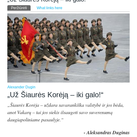
Pirminės kortelės
Peržiūrėti
(aktyvi kortelė)
What links here
Alexander Dugin
„Už Šiaurės Korėją – iki galo!“
„Šiaurės Korėja – uždara savarankiška valstybė ir jos bėda,
anot Vakarų – tai jos siekis išsaugoti savo suverenumą
daugiapoliniame pasaulyje.“
- Aleksandras Duginas