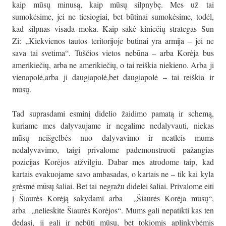
kaip mūsų minusą, kaip mūsų silpnybę. Mes už tai
sumokėsime, jei ne tiesiogiai, bet būtinai sumokėsime, todėl,
kad silpnas visada moka. Kaip sakė kiniečių strategas Sun
Zi: „Kiekvienos tautos teritorijoje butinai yra armija – jei ne
sava tai svetima“. Tuščios vietos nebūna – arba Korėja bus
amerikiečių, arba ne amerikiečių, o tai reiškia niekieno. Arba ji
vienapolė,arba ji daugiapolė,bet daugiapolė – tai reiškia ir
mūsų.
Tad suprasdami esminį didelio žaidimo pamatą ir schemą,
kuriame mes dalyvaujame ir negalime nedalyvauti, niekas
mūsų neišgelbės nuo dalyvavimo ir neatleis mums
nedalyvavimo, taigi privalome pademonstruoti pažangias
pozicijas Korėjos atžvilgiu. Dabar mes atrodome taip, kad
kartais evakuojame savo ambasadas, o kartais ne – tik kai kyla
grėsmė mūsų šaliai. Bet tai negražu didelei šaliai. Privalome eiti
į Šiaurės Korėją sakydami arba „Šiaurės Korėja mūsų“,
arba „nelieskite Šiaurės Korėjos“. Mums gali nepatikti kas ten
dedasi, ji gali ir nebūti mūsų, bet tokiomis aplinkybėmis