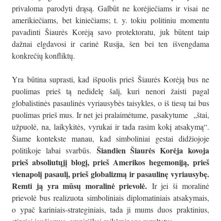
privaloma parodyti drąsą. Galbūt ne korėjiečiams ir visai ne
amerikiečiams, bet kiniečiams; t. y. tokiu politiniu momentu
pavadinti Šiaurės Korėją savo protektoratu, juk būtent taip
dažnai elgdavosi ir carinė Rusija, šen bei ten išvengdama
konkrečių konfliktų.
Yra būtina suprasti, kad išpuolis prieš Šiaurės Korėją bus ne
puolimas prieš tą nedidelę šalį, kuri nenori žaisti pagal
globalistinės pasaulinės vyriausybės taisykles, o iš tiesų tai bus
puolimas prieš mus. Ir net jei pralaimėtume, pasakytume „štai,
užpuolė, na, laikykitės, vyrukai ir tada rasim kokį atsakymą“.
Šiame kontekste manau, kad simboliniai gestai didžiojoje
Šiandien Šiaurės Korėja kovoja
politikoje labai svarbūs.
prieš absoliutųjį blogį, prieš Amerikos hegemoniją, prieš
vienapolį pasaulį, prieš globalizmą ir pasaulinę vyriausybę.
Remti ją yra mūsų moralinė prievolė.
Ir jei ši moralinė
prievolė bus realizuota simboliniais diplomatiniais atsakymais,
o ypač kariniais-strateginiais, tada ji mums duos praktinius,