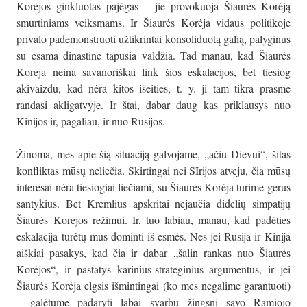
Korėjos ginkluotas pajėgas – jie provokuoja Šiaurės Korėją
smurtiniams veiksmams. Ir Šiaurės Korėja vidaus politikoje
privalo pademonstruoti užtikrintai konsoliduotą galią, palyginus
su esama dinastine tapusia valdžia. Tad manau, kad Šiaurės
Korėja neina savanoriškai link šios eskalacijos, bet tiesiog
akivaizdu, kad nėra kitos išeities, t. y. ji tam tikra prasme
randasi akligatvyje. Ir štai, dabar daug kas priklausys nuo
Kinijos ir, pagaliau, ir nuo Rusijos.
Žinoma, mes apie šią situaciją galvojame, „ačiū Dievui“, šitas
konfliktas mūsų neliečia. Skirtingai nei SIrijos atveju, čia mūsų
interesai nėra tiesiogiai liečiami, su Šiaurės Korėja turime gerus
santykius. Bet Kremlius apskritai nejaučia didelių simpatijų
Šiaurės Korėjos režimui. Ir, tuo labiau, manau, kad padėties
eskalacija turėtų mus dominti iš esmės. Nes jei Rusija ir Kinija
aiškiai pasakys, kad čia ir dabar „šalin rankas nuo Šiaurės
Korėjos“, ir pastatys karinius-strateginius argumentus, ir jei
Šiaurės Korėja elgsis išmintingai (ko mes negalime garantuoti)
– galėtume padaryti labai svarbų žingsnį savo Ramiojo