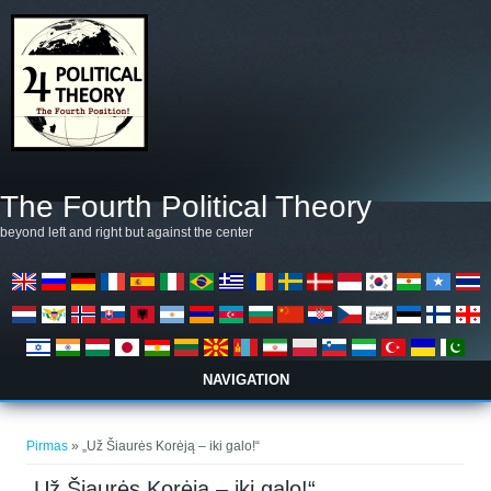
Pereiti į pagrindinį turinį
The Fourth Political Theory
beyond left and right but against the center
NAVIGATION
Jūs esate čia
Pirmas
» „Už Šiaurės Korėją – iki galo!“
„Už Šiaurės Korėją – iki galo!“