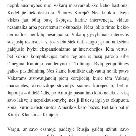
nepriklausomybės nuo Vakarų ir savarankiško kelio bastioną.
Kodėl jie tiek delsia su Šiaurės Korėja? Nes kitokiu atveju
viskas jau būtų buvę išspręsta karine intervencija, vidaus
nesantaika arba perversmu ir okupacija. Nėra jokio rimto kiekio
nei naftos, nei kitų tiesiogiai su Vakarų gyvybiniais interesais
susijusių resursų, t. y. jos vieta šiek tiek saugo ją nuo anksčiau
galėjusio įvykti ekspansionizmo ar intervencijos. Kita vertus,
bet kokios komplikacijos tame regione iš tiesų parodo arba
išmėgina Ramiojo vandenyno ir Tolimųjų Rytų geopolitinės
galios pasidalinimą. Nes šiame konflikte dalyvautų ne tik patys
Vakarams atstovaujančių pietų korėjiečių, kurie tėra Vakarų
marionetės, akivaizdoje stovintys šiaurės korėjiečiai, bet ir
Japonija – didelė šalis, po Antrojo pasaulinio karo netekusi visą
savo laisvę ir nepriklausomybę, nes ji iš tiesų irgi yra okupuota
zona, kurioje dislokuotos Amerikos karo bazės. Bet taip pat ir
Kinija. Klausimas Kinijoje.
Vargu, ar savo esamoje padėtyje Rusija galėtų užimti savo