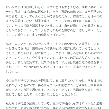
戦いが激しければ激しいほど、国民の怒りも大きくなる。同時に敵のイメ
ージも前線では相対的に形成されてきた。家庭の前線では、まだ戸惑いの
中にある。どうしてそんなことができるのだろう。前線では、もはやその
ような質問はしない。問題は違う。いかにして敵を倒すか、率直に言っ
て、いかにして敵を滅ぼすかである。人は、自分が憎むものを破壊するこ
としかできない。そして、より多くのものを憎む者は、激しく闘う。そし
て、この戦争でより多くの成果を上げるのだ。
私は、ロシアがこのプロセスを放っておいてはいけないと確信している。
もし放っておけば、前線からの憎悪が次第に後方に流れていくでしょう。
そして、私たちはより敵に似てくる。つまり、憎しみは私たちの心の中に
入っていくのです。ウクライナ人の心にはとっくの昔に入り込んでいる。
あとは、私たち次第です。戦争の過程で、私たちは次第に敵の特徴を取り
入れていくことに気づかないわけにはいきません。不本意ではあるが、そ
れでも...。
今は当局がそのプロセスを抑制しているに過ぎない。しかし、それは川の
流れのようなものです。ある時点で「人間的なダム」は決壊し、社会全体
がシモノフの台詞を思い出すことになる。そして、当局が何を許し、何を
禁じているかなんて、もう誰も気にしなくなるだろう。
私たちは別の道を必要としている。戦争の本格的なイデオロギー化が必要
なのです。完全で体系的なものが。今のように散漫で断片的なものではあ