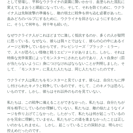
として登場し、平和なウクライナの楽園に襲いかかり、血塗られた混乱に
変えてしまおうと躍起になっていた。そして、それを防ぐために、ウクラ
イナ人は先制攻撃の準備をし、敵の領土に戦争を持ち込む必要があった。
血みどろのパルプにするために、ウクライナを回さないようにするため
に。そうして何年も、何十年も続いた。
なぜウクライナ人がこれほどまでに激しく抵抗するのか、多くの人が疑問
に思っている。なぜなら、彼らは我々とではなく、彼らの心の中にあるイ
メージと戦争しているからです。テレビシリーズ「ブラック・ミラー」
で、人々が恐ろしい怪物と戦うエピソードがありました。しかし、それは
特殊な光学装置によってモンスターにされたものであり、人々自身が（罰
が当たらないように）身につけなければならないことが判明しました。そ
して、「モンスター」に見えた人たちは、同じ人たちだったのです。
ウクライナ人は私たちをモンスターと見ています。彼らは、自分たちに押
し付けられたキメラと戦争しているのです。そして、このキメラは恐ろし
いものです。しかし、彼らはそれ以外のものを見ていない。
私たちは、この戦争に備えることができなかった。私たちは、自分たちが
何を相手にしているのか理解していない。私たちは、敵の似たようなイメ
ージを作り上げてこなかった。したがって、私たちは何が起こっているの
かを完全に理解していません。私たちがこの道を進まなかったことは正し
いのかもしれません。 しかし、起こっていることの深刻さは、明らかに
控えめだったのです。