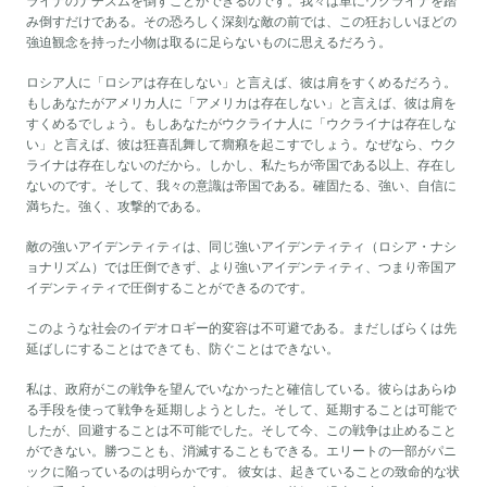
ライナのナチズムを倒すことができるのです。我々は単にウクライナを踏
み倒すだけである。その恐ろしく深刻な敵の前では、この狂おしいほどの
強迫観念を持った小物は取るに足らないものに思えるだろう。
ロシア人に「ロシアは存在しない」と言えば、彼は肩をすくめるだろう。
もしあなたがアメリカ人に「アメリカは存在しない」と言えば、彼は肩を
すくめるでしょう。もしあなたがウクライナ人に「ウクライナは存在しな
い」と言えば、彼は狂喜乱舞して癇癪を起こすでしょう。なぜなら、ウク
ライナは存在しないのだから。しかし、私たちが帝国である以上、存在し
ないのです。そして、我々の意識は帝国である。確固たる、強い、自信に
満ちた。強く、攻撃的である。
敵の強いアイデンティティは、同じ強いアイデンティティ（ロシア・ナシ
ョナリズム）では圧倒できず、より強いアイデンティティ、つまり帝国ア
イデンティティで圧倒することができるのです。
このような社会のイデオロギー的変容は不可避である。まだしばらくは先
延ばしにすることはできても、防ぐことはできない。
私は、政府がこの戦争を望んでいなかったと確信している。彼らはあらゆ
る手段を使って戦争を延期しようとした。そして、延期することは可能で
したが、回避することは不可能でした。そして今、この戦争は止めること
ができない。勝つことも、消滅することもできる。エリートの一部がパニ
ックに陥っているのは明らかです。 彼女は、起きていることの致命的な状