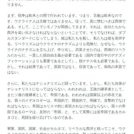
りません。
まず、戦争は欧米との間で行われています。つまり、主敵は欧米なので
す。ウクライナ人は主敵ではありません。従って、真に憎むべきは西側で
ある。そして、ここでシモノフが関係してきます。それは、自分たちから
西洋を追い出さなければならないということです。そうでなければ、ダブ
ルスタンダードになってしまう。彼は私たちを殺し、私たちは彼を崇拝す
る。リベラリズムはウクライナのナチズムよりも危険だ。なぜなら、ウク
ライナのナチズムを立ち上げ、作り出し、武装させたのは、西側のリベラ
ルだからだ。一貫した脱自由主義が必要である（国内で進行中のデナズィ
フィケーションよりも重要であるとして）。脱ナチス化も必要である。し
かし、それは結果であって、原因ではなく、症状であって、病気の本質で
はない。
さらに。私たちはナショナリズムと闘っています。しかし、私たち自身が
ナショナリストになってはならない。われわれは、王政の継承者として、
またソ連の後継者として、帝国である。われわれは国家以上の存在であ
る。我々のイデオロギーは、帝国的で、開放的で、明確で、攻撃的でなけ
ればならない。帝国はカリスマ的に表現されなければならない。我々の帝
国であるローマは、反対の「帝国」と、そして実際には反帝国であるカル
タゴと、死闘を繰り広げているのである。
軍隊、国民、国家、社会がカルタゴ、リベラルな西洋と戦ってこそ、ウク