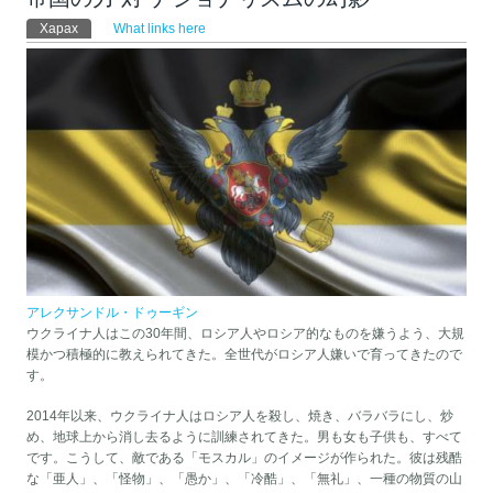
Primary tabs
Харах
(active tab)
What links here
アレクサンドル・ドゥーギン
ウクライナ人はこの30年間、ロシア人やロシア的なものを嫌うよう、大規
模かつ積極的に教えられてきた。全世代がロシア人嫌いで育ってきたので
す。
2014年以来、ウクライナ人はロシア人を殺し、焼き、バラバラにし、炒
め、地球上から消し去るように訓練されてきた。男も女も子供も、すべて
です。こうして、敵である「モスカル」のイメージが作られた。彼は残酷
な「亜人」、「怪物」、「愚か」、「冷酷」、「無礼」、一種の物質の山