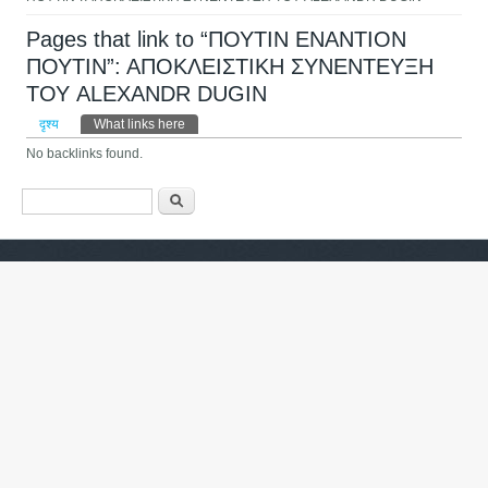
Pages that link to “ΠΟΥΤΙΝ ΕΝΑΝΤΙΟΝ
ΠΟΥΤΙΝ”: ΑΠΟΚΛΕΙΣΤΙΚΗ ΣΥΝΕΝΤΕΥΞΗ
ΤΟΥ ALEXANDR DUGIN
प्राथमिक टैब्स
दृश्य
What links here
(active tab)
No backlinks found.
खोजी फारम
खोज्नुहोस्