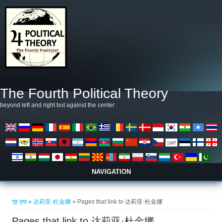
मुख्य सामग्रीमा जानुहोस्
The Fourth Political Theory
beyond left and right but against the center
NAVIGATION
तपाई यहाँ हुनुहुन्छ
गृह पृष्ठ
»
达莉亚·杜金娜
» Pages that link to 达莉亚·杜金娜
Pages that link to 达莉亚·杜金娜