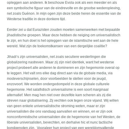
opleggen aan anderen. Ik beschouw Evola ook als een meester en als
een symbolische figuur van de eindrevolte en de grootse wederopleving,
net zoals Guénon. In mijn ogen zijn deze beide heren de essentie van de
Westerse traditie in deze donkere tijd.
Eerder zei u dat Eurazisten zouden moeten samenwerken met bepaalde
jihadistische groepen. Maar deze hebben de neiging om universalistisch
te zijn, en hun doel is het opleggen van de islamitische wet aan de hele
wereld. Wat zijn de toekomstkansen van een dergelijke coalitie?
Jihadi’s zijn universalisten, net zoals seculiere westerlingen die
globalizering nastreven. Maar zij zijn niet identiek, want het westerse
project probeert alle anderen te domineren en zijn hegemonie overal op
te leggen. Het valt ons elke dag direct aan via de globale media, via
modeverschijnselen, door voorbeelden te stellen voor de jeugd,
enzovoort. We worden ondergedompeld in deze globale culturele
hegemonie. Het salafistisch universalisme is een soort marginaal
alternatief. Men mag hen niet over dezelfde kam scheren als zij die
streven naar globalisering. Zij vechten ook tegen onze vijand. Wij willen
van geen enkele universalistische stroming weten, maar er zijn
universalisten die ons vandaag aanvallen en winnen, en er zijn ook
nonconformistische universalisten die de hegemonie van het Westen, de
liberale universalisten, bevechten, en derhalve hic et nunc tactische
bondgenoten zijn. Vooraleer hun project van een wereldomvattende