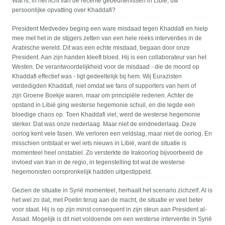
Wat is, in het licht van de recente gebeurtenissen in Libië, uw
persoonlijke opvatting over Khaddafi?
President Medvedev beging een ware misdaad tegen Khaddafi en hielp
mee met het in de stijgers zetten van een hele reeks interventies in de
Arabische wereld. Dit was een echte misdaad, begaan door onze
President. Aan zijn handen kleeft bloed. Hij is een collaborateur van het
Westen. De verantwoordelijkheid voor de misdaad - die de moord op
Khaddafi effectief was - ligt gedeeltelijk bij hem. Wij Eurazisten
verdedigden Khaddafi, niet omdat we fans of supporters van hem of
zijn Groene Boekje waren, maar om principiële redenen. Achter de
opstand in Libië ging westerse hegemonie schuil, en die legde een
bloedige chaos op. Toen Khaddafi viel, werd de westerse hegemonie
sterker. Dat was onze nederlaag. Maar niet de eindnederlaag. Deze
oorlog kent vele fasen. We verloren een veldslag, maar niet de oorlog. En
misschien ontstaat er wel iets nieuws in Libië, want de situatie is
momenteel heel onstabiel. Zo versterkte de Irakoorlog bijvoorbeeld de
invloed van Iran in de regio, in tegenstelling tot wat de westerse
hegemonisten oorspronkelijk hadden uitgestippeld.
Gezien de situatie in Syrië momenteel, herhaalt het scenario zichzelf. Al is
het wel zo dat, met Poetin terug aan de macht, de situatie er veel beter
voor staat. Hij is op zijn minst consequent in zijn steun aan President al-
Assad. Mogelijk is dit niet voldoende om een westerse interventie in Syrië