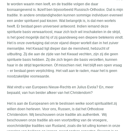
te worden waarin men leeft, en de traditie volgen die daar
toonaangevend is. Ikzelf ben bijvoorbeeld Russisch-Orthodox. Dat is mijn
traditie. In andere omstandigheden kunnen sommige individuen evenwel
een ander spiritueel pad kiezen. Wat belangrijk is, is dat men wortels
heeft. Er bestaat geen universeel antwoord. Indien iemand deze
spirituele basis verwaarloost, maar zich toch wil inschakelen in de strijd,
is het goed mogelijk dat hij of zij gaandeweg een diepere betekenis vindt.
Het is onze overtuiging dat onze vijand dieper wortelt dan in het zuiver
menselijke. Het Kwaad ligt dieper dan de mensheid, hebzucht of
uitbuiting. Zij die aan de zijde van het Kwaad vechten, zijn zij die geen
spirituele basis hebben. Zij die zich tegen die basis verzetten, kunnen
haar in de strijd tegenkomen. Of misschien niet. Het blijft een open vraag
– er bestaat geen verplichting. Het valt aan te raden, maar het is geen
noodzakelijke voorwaarde.
Wat vindt u van Europees Nieuw-Rechts en Julius Evola? En, meer
bepaald, van hun beider afkeer van het Christendom?
Het is aan de Europeanen om te beslissen welke soort spiritualiteit zij
willen doen herleven. Voor ons, Russen, is dat het Orthodoxe
Christendom. Wij beschouwen onze traditie als authentiek. Wij
beschouwen onze traditie als een voortzetting van de vroegere,
voorchristelijke tradities van Rusland, zoals die tot uiting komen in onze