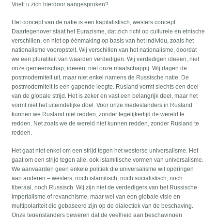
Voelt u zich hierdoor aangesproken?
Het concept van de natie is een kapitalistisch, westers concept.
Daartegenover staat het Eurazisme, dat zich richt op culturele en etnische
verschillen, en niet op éénmaking op basis van het individu, zoals het
nationalisme vooropstelt. Wij verschillen van het nationalisme, doordat
we een pluraliteit van waarden verdedigen. Wij verdedigen ideeën, niet
onze gemeenschap; ideeën, niet onze maatschappij. Wij dagen de
postmoderniteit uit, maar niet enkel namens de Russische natie. De
postmoderniteit is een gapende leegte. Rusland vormt slechts een deel
van de globale strijd. Het is zeker en vast een belangrijk deel, maar het
vormt niet het uiteindelijke doel. Voor onze medestanders in Rusland
kunnen we Rusland niet redden, zonder tegelijkertijd de wereld te
redden. Net zoals we de wereld niet kunnen redden, zonder Rusland te
redden.
Het gaat niet enkel om een strijd tegen het westerse universalisme. Het
gaat om een strijd tegen alle, ook islamitische vormen van universalisme.
We aanvaarden geen enkele politiek die universalisme wil opdringen
aan anderen – westers, noch islamitisch, noch socialistisch, noch
liberaal, noch Russisch. Wij zijn niet de verdedigers van het Russische
imperialisme of revanchisme, maar wel van een globale visie en
multipolariteit die gebaseerd zijn op de dialectiek van de beschaving.
Onze tegenstanders beweren dat de veelheid aan beschavingen