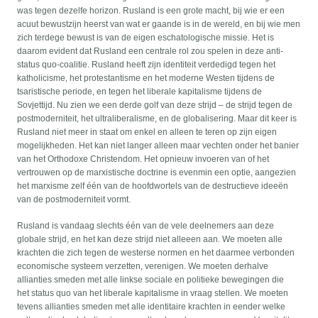
was tegen dezelfe horizon. Rusland is een grote macht, bij wie er een
acuut bewustzijn heerst van wat er gaande is in de wereld, en bij wie men
zich terdege bewust is van de eigen eschatologische missie. Het is
daarom evident dat Rusland een centrale rol zou spelen in deze anti-
status quo-coalitie. Rusland heeft zijn identiteit verdedigd tegen het
katholicisme, het protestantisme en het moderne Westen tijdens de
tsaristische periode, en tegen het liberale kapitalisme tijdens de
Sovjettijd. Nu zien we een derde golf van deze strijd – de strijd tegen de
postmoderniteit, het ultraliberalisme, en de globalisering. Maar dit keer is
Rusland niet meer in staat om enkel en alleen te teren op zijn eigen
mogelijkheden. Het kan niet langer alleen maar vechten onder het banier
van het Orthodoxe Christendom. Het opnieuw invoeren van of het
vertrouwen op de marxistische doctrine is evenmin een optie, aangezien
het marxisme zelf één van de hoofdwortels van de destructieve ideeën
van de postmoderniteit vormt.
Rusland is vandaag slechts één van de vele deelnemers aan deze
globale strijd, en het kan deze strijd niet alleeen aan. We moeten alle
krachten die zich tegen de westerse normen en het daarmee verbonden
economische systeem verzetten, verenigen. We moeten derhalve
allianties smeden met alle linkse sociale en politieke bewegingen die
het status quo van het liberale kapitalisme in vraag stellen. We moeten
tevens allianties smeden met alle identitaire krachten in eender welke