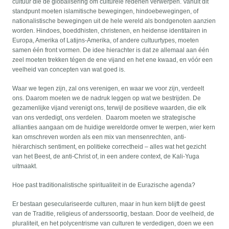
cultuur die de globalisering om culturele redenen verwerpen. Vanuit dit
standpunt moeten islamitische bewegingen, hindoebewegingen, of
nationalistische bewegingen uit de hele wereld als bondgenoten aanzien
worden. Hindoes, boeddhisten, christenen, en heidense identitairen in
Europa, Amerika of Latijns-Amerika, of andere cultuurtypes, moeten
samen één front vormen. De idee hierachter is dat ze allemaal aan één
zeel moeten trekken tégen de ene vijand en het ene kwaad, en vóór een
veelheid van concepten van wat goed is.
Waar we tegen zijn, zal ons verenigen, en waar we voor zijn, verdeelt
ons. Daarom moeten we de nadruk leggen op wat we bestrijden. De
gezamenlijke vijand verenigt ons, terwijl de positieve waarden, die elk
van ons verdedigt, ons verdelen. Daarom moeten we strategische
allianties aangaan om de huidige wereldorde omver te werpen, wier kern
kan omschreven worden als een mix van mensenrechten, anti-
hiërarchisch sentiment, en politieke correctheid – alles wat het gezicht
van het Beest, de anti-Christ of, in een andere context, de Kali-Yuga
uitmaakt.
Hoe past traditionalistische spiritualiteit in de Eurazische agenda?
Er bestaan geseculariseerde culturen, maar in hun kern blijft de geest
van de Traditie, religieus of anderssoortig, bestaan. Door de veelheid, de
pluraliteit, en het polycentrisme van culturen te verdedigen, doen we een