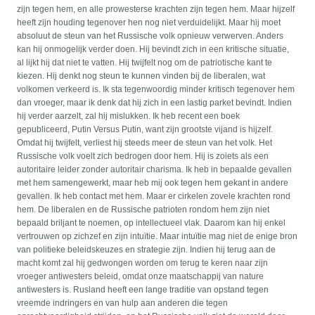
zijn tegen hem, en alle prowesterse krachten zijn tegen hem. Maar hijzelf
heeft zijn houding tegenover hen nog niet verduidelijkt. Maar hij moet
absoluut de steun van het Russische volk opnieuw verwerven. Anders
kan hij onmogelijk verder doen. Hij bevindt zich in een kritische situatie,
al lijkt hij dat niet te vatten. Hij twijfelt nog om de patriotische kant te
kiezen. Hij denkt nog steun te kunnen vinden bij de liberalen, wat
volkomen verkeerd is. Ik sta tegenwoordig minder kritisch tegenover hem
dan vroeger, maar ik denk dat hij zich in een lastig parket bevindt. Indien
hij verder aarzelt, zal hij mislukken. Ik heb recent een boek
gepubliceerd, Putin Versus Putin, want zijn grootste vijand is hijzelf.
Omdat hij twijfelt, verliest hij steeds meer de steun van het volk. Het
Russische volk voelt zich bedrogen door hem. Hij is zoiets als een
autoritaire leider zonder autoritair charisma. Ik heb in bepaalde gevallen
met hem samengewerkt, maar heb mij ook tegen hem gekant in andere
gevallen. Ik heb contact met hem. Maar er cirkelen zovele krachten rond
hem. De liberalen en de Russische patrioten rondom hem zijn niet
bepaald briljant te noemen, op intellectueel vlak. Daarom kan hij enkel
vertrouwen op zichzef en zijn intuïtie. Maar intuïtie mag niet de enige bron
van politieke beleidskeuzes en strategie zijn. Indien hij terug aan de
macht komt zal hij gedwongen worden om terug te keren naar zijn
vroeger antiwesters beleid, omdat onze maatschappij van nature
antiwesters is. Rusland heeft een lange traditie van opstand tegen
vreemde indringers en van hulp aan anderen die tegen