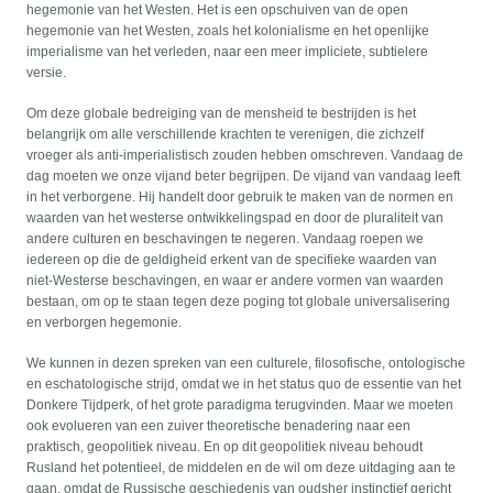
hegemonie van het Westen. Het is een opschuiven van de open
hegemonie van het Westen, zoals het kolonialisme en het openlijke
imperialisme van het verleden, naar een meer impliciete, subtielere
versie.
Om deze globale bedreiging van de mensheid te bestrijden is het
belangrijk om alle verschillende krachten te verenigen, die zichzelf
vroeger als anti-imperialistisch zouden hebben omschreven. Vandaag de
dag moeten we onze vijand beter begrijpen. De vijand van vandaag leeft
in het verborgene. Hij handelt door gebruik te maken van de normen en
waarden van het westerse ontwikkelingspad en door de pluraliteit van
andere culturen en beschavingen te negeren. Vandaag roepen we
iedereen op die de geldigheid erkent van de specifieke waarden van
niet-Westerse beschavingen, en waar er andere vormen van waarden
bestaan, om op te staan tegen deze poging tot globale universalisering
en verborgen hegemonie.
We kunnen in dezen spreken van een culturele, filosofische, ontologische
en eschatologische strijd, omdat we in het status quo de essentie van het
Donkere Tijdperk, of het grote paradigma terugvinden. Maar we moeten
ook evolueren van een zuiver theoretische benadering naar een
praktisch, geopolitiek niveau. En op dit geopolitiek niveau behoudt
Rusland het potentieel, de middelen en de wil om deze uitdaging aan te
gaan, omdat de Russische geschiedenis van oudsher instinctief gericht