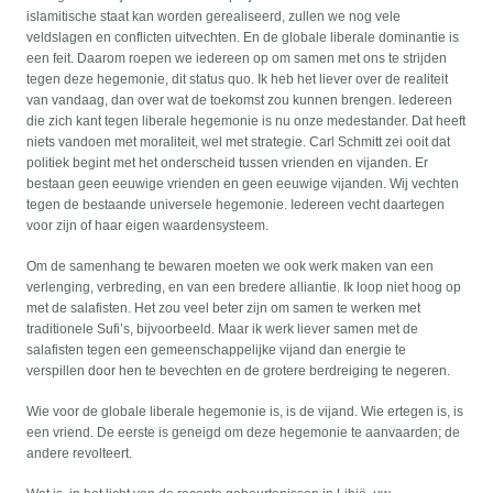
islamitische staat kan worden gerealiseerd, zullen we nog vele
veldslagen en conflicten uitvechten. En de globale liberale dominantie is
een feit. Daarom roepen we iedereen op om samen met ons te strijden
tegen deze hegemonie, dit status quo. Ik heb het liever over de realiteit
van vandaag, dan over wat de toekomst zou kunnen brengen. Iedereen
die zich kant tegen liberale hegemonie is nu onze medestander. Dat heeft
niets vandoen met moraliteit, wel met strategie. Carl Schmitt zei ooit dat
politiek begint met het onderscheid tussen vrienden en vijanden. Er
bestaan geen eeuwige vrienden en geen eeuwige vijanden. Wij vechten
tegen de bestaande universele hegemonie. Iedereen vecht daartegen
voor zijn of haar eigen waardensysteem.
Om de samenhang te bewaren moeten we ook werk maken van een
verlenging, verbreding, en van een bredere alliantie. Ik loop niet hoog op
met de salafisten. Het zou veel beter zijn om samen te werken met
traditionele Sufi’s, bijvoorbeeld. Maar ik werk liever samen met de
salafisten tegen een gemeenschappelijke vijand dan energie te
verspillen door hen te bevechten en de grotere berdreiging te negeren.
Wie voor de globale liberale hegemonie is, is de vijand. Wie ertegen is, is
een vriend. De eerste is geneigd om deze hegemonie te aanvaarden; de
andere revolteert.