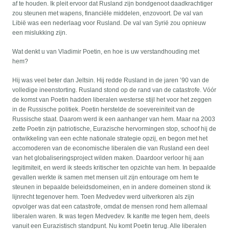
af te houden. Ik pleit ervoor dat Rusland zijn bondgenoot daadkrachtiger
zou steunen met wapens, financiële middelen, enzovoort. De val van
Libië was een nederlaag voor Rusland. De val van Syrië zou opnieuw
een mislukking zijn.
Wat denkt u van Vladimir Poetin, en hoe is uw verstandhouding met
hem?
Hij was veel beter dan Jeltsin. Hij redde Rusland in de jaren ’90 van de
volledige ineenstorting. Rusland stond op de rand van de catastrofe. Vóór
de komst van Poetin hadden liberalen westerse stijl het voor het zeggen
in de Russische politiek. Poetin herstelde de soevereiniteit van de
Russische staat. Daarom werd ik een aanhanger van hem. Maar na 2003
zette Poetin zijn patriotische, Eurazische hervormingen stop, schoof hij de
ontwikkeling van een echte nationale strategie opzij, en begon met het
accomoderen van de economische liberalen die van Rusland een deel
van het globaliseringsproject wilden maken. Daardoor verloor hij aan
legitimiteit, en werd ik steeds kritischer ten opzichte van hem. In bepaalde
gevallen werkte ik samen met mensen uit zijn entourage om hem te
steunen in bepaalde beleidsdomeinen, en in andere domeinen stond ik
lijnrecht tegenover hem. Toen Medvedev werd uitverkoren als zijn
opvolger was dat een catastrofe, omdat de mensen rond hem allemaal
liberalen waren. Ik was tegen Medvedev. Ik kantte me tegen hem, deels
vanuit een Eurazistisch standpunt. Nu komt Poetin terug. Alle liberalen