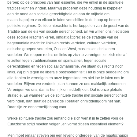
beroep op de principes van hun essentie, die we enkel in de spirituele
tradities kunnen vinden. Maar wij proberen deze houding te koppelen
aan de nood aan sociale gerechtigheid en aan de vrijheid om
maatschappijen van elkaar te laten verschillen in de hoop op betere
politieke regimes. De idee hierachter is het koppelen van de geest van de
Traditie aan de eis van sociale gerechtigheid. En wij willen ons niet tegen
deze sociale krachten keren, omdat dát precies de strategie van de
hegemoniale macht is: links en rechts verdelen, culturen verdelen,
etnische groepen verdelen, Oost en West, moslims en christenen
verdelen. We roepen rechts en links op zich te verenigen, en zich niet af
te zetten tegen traditionalisme en spiritualiteit, tegen sociale
gerechtigheid en tegen sociaal dynamisme. We staan dus rechts noch
links. Wij zijn tegen de liberale postmoderniteit. Het is onze bedoeling om
alle fronten te verenigen en onze tegenstanders niet toe te laten ons te
verdelen. Blijven we verdeeld, dan kunnen ze ons makkelijk beheersen.
Verenigen we ons, dan is hun rijk onmiddellijk uit. Dat is onze globale
strategie. En wanneer we de spirituele traditie met sociale gerechtigheid
verbinden, dan slaat de paniek de liberalen onmiddellijk om het hart.
Daar zijn ze onnoemelijk bang voor.
Welke spirituele traditie zou iemand die zich wenst in te zetten voor de
Eurazische strijd moeten volgen, en vormt dit een essentieel element?
Men moet ernaar streven om een levend onderdeel van de maatschappij