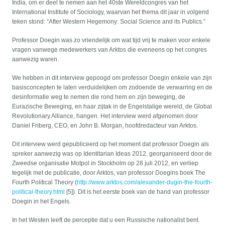
India, om er deel te nemen aan het 40ste Wereldcongres van het
International Institute of Sociology, waarvan het thema dit jaar in volgend
teken stond: “After Western Hegemony: Social Science and its Publics.”
Professor Doegin was zo vriendelijk om wat tijd vrij te maken voor enkele
vragen vanwege medewerkers van Arktos die eveneens op het congres
aanwezig waren.
We hebben in dit interview gepoogd om professor Doegin enkele van zijn
basisconcepten te laten verduidelijken om zodoende de verwarring en de
desinformatie weg te nemen die rond hem en zijn beweging, de
Eurazische Beweging, en haar zijtak in de Engelstalige wereld, de Global
Revolutionary Alliance, hangen. Het interview werd afgenomen door
Daniel Friberg, CEO, en John B. Morgan, hoofdredacteur van Arktos.
Dit interview werd gepubliceerd op het moment dat professor Doegin als
spreker aanwezig was op Identitarian Ideas 2012, georganiseerd door de
Zweedse organisatie Motpol in Stockholm op 28 juli 2012, en verliep
tegelijk met de publicatie, door Arktos, van professor Doegins boek The
Fourth Political Theory (
http://www.arktos.com/alexander-dugin-the-fourth-
political-theory.html
[5]). Dit is het eerste boek van de hand van professor
Doegin in het Engels.
In het Westen leeft de perceptie dat u een Russische nationalist bent.