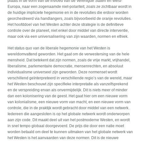
plaats in de vorm van de invloed van de Verenigde Staten en West-
Europa, naar een zogenaamde niet-polariteit, zoals ze zichtbaar wordt in
de huidige impliciete hegemonie en in de revoluties die erdoor worden
georchestreerd via handlangers, zoals bijvoorbeeld de oranje revoluties.
Het hoofddoel van het Westen achter deze strategie is de definitieve
controle over de planeet, niet enkel door middel van directe interventie,
maar ook via een universalisering van zijn waarden, normen en ethiek.
Het status quo van de liberale hegemonie van het Westen is
wereldomvattend geworden. Het gaat om de verwestersing van de hele
mensheid. Dat betekent dat zijn normen, zoals de vrije markt, vrijhandel,
liberalisme, parlementaire democratie, mensenrechten, en absoluut
individualisme universeel zijn geworden. Deze normenset wordt
verschillend geïnterpreteerd in verschillende regio’s van de wereld, maar
het Westen beschouwt zijn specifieke interpretatie als vanzelfsprekend
en de verspreiding ervan als onvermijdelijk. Dit is niets meer of minder
dan een kolonisering van de geest. Het gaat hier om een nieuwe vorm
van kolonialisme, een nieuwe vorm van macht, en een nieuwe vorm van
controle, die in de praktijk wordt gebracht door middel van een netwerk.
Iedereen die aangesloten is op het globale netwerk wordt onderworpen
aan zijn code. Dit maakt deel uit van het postmoderne Westen, en wordt
in snel tempo globaal doorgevoerd. De prijs die door een natie moet
worden betaald om deel te kunnen uitmaken van het globale netwerk van
het Westen is het aanvaarden van deze normen. Dit is de nieuwe