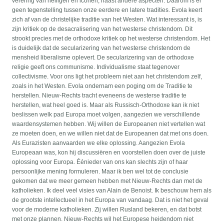
verering van heiligen en iconen, naast andere aspecten. Daarom is er
geen tegenstelling tussen onze eerdere en latere tradities. Evola keert
zich af van de christelijke traditie van het Westen. Wat interessant is, is
zijn kritiek op de desacralisering van het westerse christendom. Dit
strookt precies met de orthodoxe kritiek op het westerse christendom. Het
is duidelijk dat de secularizering van het westerse christendom de
mensheid liberalisme oplevert. De secularizering van de orthodoxe
religie geeft ons communisme. Individualisme staat tegenover
collectivisme. Voor ons ligt het probleem niet aan het christendom zelf,
zoals in het Westen. Evola ondernam een poging om de Traditie te
herstellen. Nieuw-Rechts tracht eveneens de westerse traditie te
herstellen, wat heel goed is. Maar als Russisch-Orthodoxe kan ik niet
beslissen welk pad Europa moet volgen, aangezien we verschillende
waardensystemen hebben. Wij willen de Europeanen niet vertellen wat
ze moeten doen, en we willen niet dat de Europeanen dat met ons doen.
Als Eurazisten aanvaarden we elke oplossing. Aangezien Evola
Europeaan was, kon hij discussiëren en voorstellen doen over de juiste
oplossing voor Europa. Éénieder van ons kan slechts zijn of haar
persoonlijke mening formuleren. Maar ik ben wel tot de conclusie
gekomen dat we meer gemeen hebben met Nieuw-Rechts dan met de
katholieken. Ik deel veel visies van Alain de Benoist. Ik beschouw hem als
de grootste intellectueel in het Europa van vandaag. Dat is niet het geval
voor de moderne katholieken. Zij willen Rusland bekeren, en dat botst
met onze plannen. Nieuw-Rechts wil het Europese heidendom niet