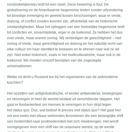
noodzakelijkerwijs leidt tot een clash. Deze bewering is fout. De
globalisering en de Amerikaanse hegemonie leiden zonder uitzondering
tot bloedige inmenging en geweld tussen beschavingen, waar er vrede,
dialoog, of conflict zouden kunnen zijn, afhankelijk van de historische
omstandigheden. Maar het opleggen van een heimelijke hegemonie leidt
tot conflicten en, onvermijdelijk, erger in de toekomst. Ze hebben het dus
over vrede, maar voeren oorlog. Wij verdedigen de gerechtigheid – niet
oorlog of vrede, maar gerechtigheid en dialoog en het naturlijk recht van
elke cultuur om haar identiteit te bewaren en te streven naar wat ze wil
zijn. Niet enkel historisch, zoals in het multiculturalisme, maar ook in de
toekomst. We moeten onszelf bevrijden van die zogezegde
universalismen.
Welke rol dicht u Rusland toe bij het organiseren van de antimoderne
krachten?
Het opzetten van antiglobalistische, of eerder antiwesterse, bewegingen
en stromingen in heel de wereld bestaat uit verschillende stappen. Het
gaat er fundamenteel om mensen te verenigen in hun strijd tegen
het status quo. Dus, wat bedoel ik precies met status quo? Het gaat hier
om een reeks met elkaar verbonden fenomenen die een belangrijke shift
van moderniteit naar postmoderniteit met zich meebrengen. Het wordt
vormgegeven door een shift van de unipolaire wereld, op de eerste