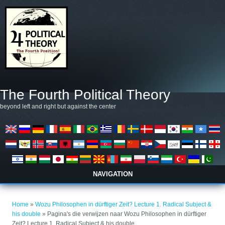
Overslaan en naar de algemene inhoud gaan
The Fourth Political Theory
beyond left and right but against the center
NAVIGATION
U bent hier
Home
»
Wozu Philosophen in dürftiger Zeit? Lecture 1. Radical Subject &
his double
» Pagina's die verwijzen naar Wozu Philosophen in dürftiger
Zeit? Lecture 1. Radical Subject & his double