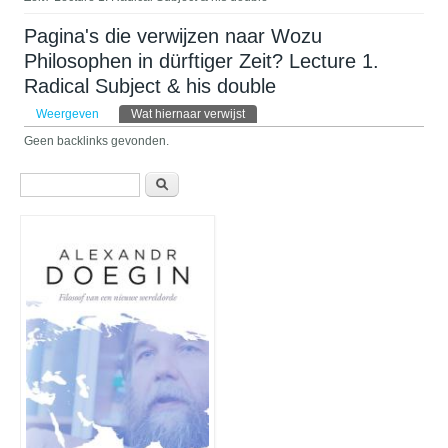
Pagina's die verwijzen naar Wozu
Philosophen in dürftiger Zeit? Lecture 1.
Radical Subject & his double
Primaire tabs
Weergeven
Wat hiernaar verwijst
(actieve tabblad)
Geen backlinks gevonden.
Zoekveld
Zoeken