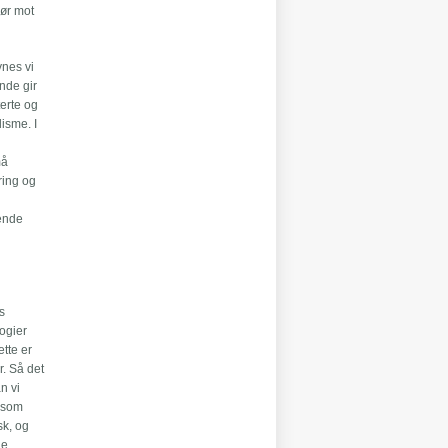
rør mot
ynes vi
nde gir
terte og
lisme. I
må
øring og
rende
ns
logier
tte er
r. Så det
n vi
k som
sk, og
le