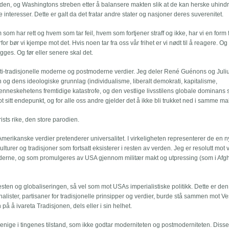
en, og Washingtons streben etter å balansere makten slik at de kan herske uhindre
interesser. Dette er galt da det fratar andre stater og nasjoner deres suverenitet.
m har rett og hvem som tar feil, hvem som fortjener straff og ikke, har vi en form 
for bør vi kjempe mot det. Hvis noen tar fra oss vår frihet er vi nødt til å reagere. Og v
ges. Og før eller senere skal det.
anti-tradisjonelle moderne og postmoderne verdier. Jeg deler René Guénons og Juli
og dens ideologiske grunnlag (individualisme, liberalt demokrati, kapitalisme,
enneskehetens fremtidige katastrofe, og den vestlige livsstilens globale dominans
t sitt endepunkt, og for alle oss andre gjelder det å ikke bli trukket ned i samme ma
rists rike, den store parodien.
merikanske verdier pretenderer universalitet. I virkeligheten representerer de en n
turer og tradisjoner som fortsatt eksisterer i resten av verden. Jeg er resolutt mot 
derne, og som promulgeres av USA gjennom militær makt og utpressing (som i Afgh
esten og globaliseringen, så vel som mot USAs imperialistiske politikk. Dette er de
alister, partisaner for tradisjonelle prinsipper og verdier, burde stå sammen mot V
på å ivareta Tradisjonen, dels eller i sin helhet.
uenige i tingenes tilstand, som ikke godtar moderniteten og postmoderniteten. Diss