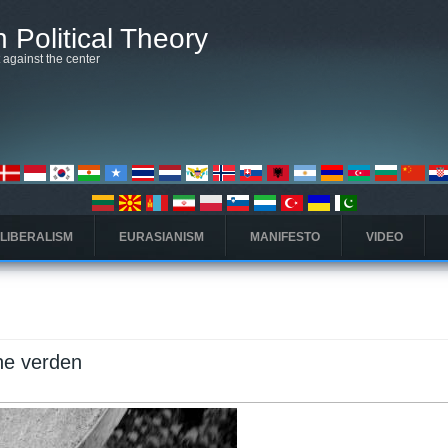
 Political Theory
t against the center
 LIBERALISM
EURASIANISM
MANIFESTO
VIDEO
ne verden