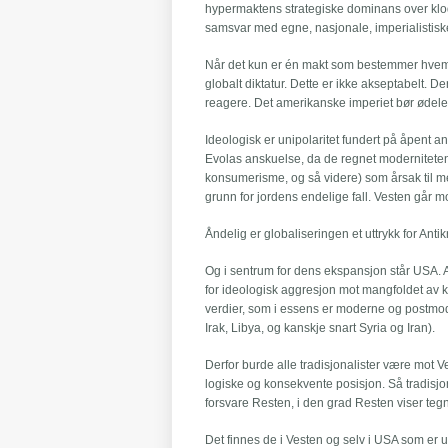
hypermaktens strategiske dominans over klod
samsvar med egne, nasjonale, imperialistiske 
Når det kun er én makt som bestemmer hvem so
globalt diktatur. Dette er ikke akseptabelt. Der
reagere. Det amerikanske imperiet bør ødeleg
Ideologisk er unipolaritet fundert på åpent 
Evolas anskuelse, da de regnet moderniteten 
konsumerisme, og så videre) som årsak til m
grunn for jordens endelige fall. Vesten går mo
Åndelig er globaliseringen et uttrykk for Antik
Og i sentrum for dens ekspansjon står USA. A
for ideologisk aggresjon mot mangfoldet av kul
verdier, som i essens er moderne og postmo
Irak, Libya, og kanskje snart Syria og Iran).
Derfor burde alle tradisjonalister være mot V
logiske og konsekvente posisjon. Så tradisjon
forsvare Resten, i den grad Resten viser tegn 
Det finnes de i Vesten og selv i USA som er 