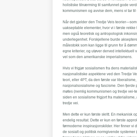
holistiske tilnærming til samfunnet gode verd
kommunismen og avvise dem, mens vi tar til o
Når det gjelder den Tredje Veis teorier—som o
uakseptable elementer, hvor vi i første rekke
men også teoretisk og antropologisk inkonsis
underlegenhet. Forskjellene burde aksepteres o
målestokk som kan ligge til grunn for å døm
egne kriterier, og utøver derved intellektuel
vel som den amerikanske imperialismens.
Hvis vi frigjør sosialismen fra dens materiali
nasjonalistiske aspektene ved den Tredje Veis 
teori, eller 4PT, da den første var liberalis
nasjonalsosialisme og fascisme. Den fjerde poli
møtes (nemlig kommunismen og tredje vei-te
siden en sosialisme frigjort fra materialism
tredje vei.
Men dette er kun første skritt. En mekanisk op
endelig resultat. Dette er kun en første app
førmoderne inspirasjonskilder. Her finner vi 
de sosialt og politisk normgivende systemer (