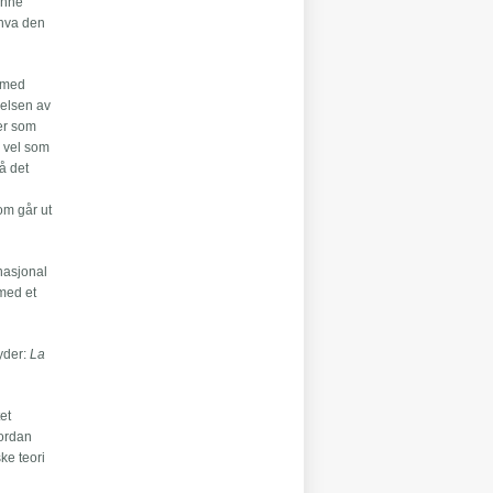
denne
 hva den
m med
delsen av
ter som
å vel som
å det
om går ut
 nasjonal
 med et
lyder:
La
tet
vordan
ke teori
s