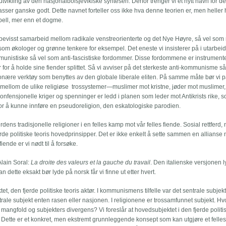
utvikling av den nasjonalbolsjevikiske syntesen. Derfor trenger vi et nytt navn for 
 passer ganske godt. Dette navnet forteller oss ikke hva denne teorien er, men heller
ppell, mer enn et dogme.
for bevisst samarbeid mellom radikale venstreorienterte og det Nye Høyre, så vel so
om økologer og grønne tenkere for eksempel. Det eneste vi insisterer på i utarbei
kommunistiske så vel som anti-fascistiske fordommer. Disse fordommene er instrumen
 for å holde sine fiender splittet. Så vi avviser på det sterkeste anti-kommunisme s
jonære verktøy som benyttes av den globale liberale eliten. På samme måte bør vi p
n mellom de ulike religiøse trossystemer—muslimer mot kristne, jøder mot muslimer,
nfensjonelle kriger og spenninger er ledd i planen som leder mot Antikrists rike, s
e for å kunne innføre en pseudoreligion, den eskatologiske parodien.
rdens tradisjonelle religioner i en felles kamp mot vår felles fiende. Sosial rettferd,
jerde politiske teoris hovedprinsipper. Det er ikke enkelt å sette sammen en allianse
ende er vi nødt til å forsøke.
Alain Soral:
La droite des valeurs et la gauche du travail
. Den italienske versjonen 
an dette eksakt bør lyde på norsk får vi finne ut etter hvert.
et, den fjerde politiske teoris aktør. I kommunismens tilfelle var det sentrale subjek
trale subjekt enten rasen eller nasjonen. I religionene er trossamfunnet subjekt. H
kt mangfold og subjekters divergens? Vi foreslår at hovedsubjektet i den fjerde politis
 Dette er et konkret, men ekstremt grunnleggende konsept som kan utgjøre et felle