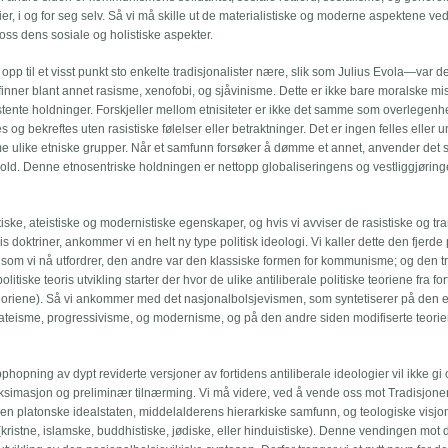
ier, i og for seg selv. Så vi må skille ut de materialistiske og moderne aspektene ve
ss dens sosiale og holistiske aspekter.
pp til et visst punkt sto enkelte tradisjonalister nære, slik som Julius Evola—var 
 finner blant annet rasisme, xenofobi, og sjåvinisme. Dette er ikke bare moralske mi
tente holdninger. Forskjeller mellom etnisiteter er ikke det samme som overlegenhe
g bekreftes uten rasistiske følelser eller betraktninger. Det er ingen felles eller u
me ulike etniske grupper. Når et samfunn forsøker å dømme et annet, anvender det 
l vold. Denne etnosentriske holdningen er nettopp globaliseringens og vestliggjøring
stiske, ateistiske og modernistiske egenskaper, og hvis vi avviser de rasistiske og t
doktriner, ankommer vi en helt ny type politisk ideologi. Vi kaller dette den fjerde 
me, som vi nå utfordrer, den andre var den klassiske formen for kommunisme; og den t
tiske teoris utvikling starter der hvor de ulike antiliberale politiske teoriene fra fo
oriene). Så vi ankommer med det nasjonalbolsjevismen, som syntetiserer på den 
e, ateisme, progressivisme, og modernisme, og på den andre siden modifiserte teorie
phopning av dypt reviderte versjoner av fortidens antiliberale ideologier vil ikke gi
roksimasjon og preliminær tilnærming. Vi må videre, ved å vende oss mot Tradisjon
den platonske idealstaten, middelalderens hierarkiske samfunn, og teologiske visjon
kristne, islamske, buddhistiske, jødiske, eller hinduistiske). Denne vendingen mot 