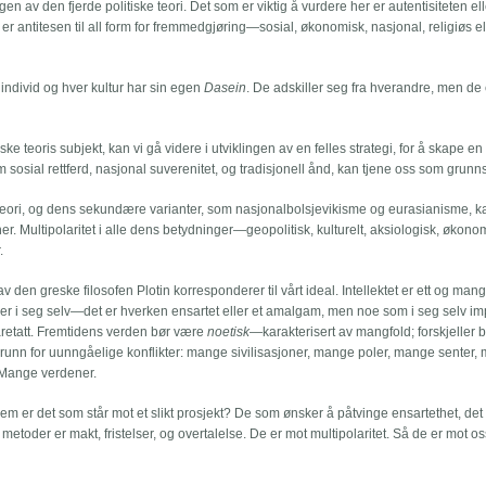
en av den fjerde politiske teori. Det som er viktig å vurdere her er autentisiteten ell
 er antitesen til all form for fremmedgjøring—sosial, økonomisk, nasjonal, religiøs el
 individ og hver kultur har sin egen
Dasein
. De adskiller seg fra hverandre, men de e
ke teoris subjekt, kan vi gå videre i utviklingen av en felles strategi, for å skape en
 sosial rettferd, nasjonal suverenitet, og tradisjonell ånd, kan tjene oss som grunns
ske teori, og dens sekundære varianter, som nasjonalbolsjevikisme og eurasianisme, 
joner. Multipolaritet i alle dens betydninger—geopolitisk, kulturelt, aksiologisk, økono
.
 av den greske filosofen Plotin korresponderer til vårt ideal. Intellektet er ett og mangf
ller i seg selv—det er hverken ensartet eller et amalgam, men noe som i seg selv im
varetatt. Fremtidens verden bør være
noetisk
—karakterisert av mangfold; forskjeller 
grunn for uunngåelige konflikter: mange sivilisasjoner, mange poler, mange senter
 Mange verdener.
 er det som står mot et slikt prosjekt? De som ønsker å påtvinge ensartethet, det
etoder er makt, fristelser, og overtalelse. De er mot multipolaritet. Så de er mot os