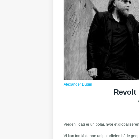
Alexander Dugin
Revolt
Verden i dag er unipolar, hvor et globaliser
Vi kan forstå denne unipolariteten både geop