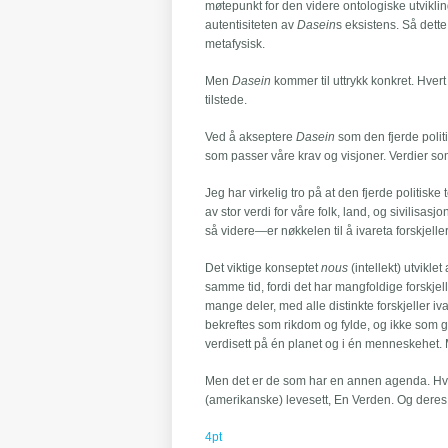
møtepunkt for den videre ontologiske utvikling
autentisiteten av
Dasein
s eksistens. Så dette
metafysisk.
Men
Dasein
kommer til uttrykk konkret. Hvert
tilstede.
Ved å akseptere
Dasein
som den fjerde politis
som passer våre krav og visjoner. Verdier som
Jeg har virkelig tro på at den fjerde politi
av stor verdi for våre folk, land, og sivilisas
så videre—er nøkkelen til å ivareta forskjeller
Det viktige konseptet
nous
(intellekt) utviklet
samme tid, fordi det har mangfoldige forskje
mange deler, med alle distinkte forskjeller i
bekreftes som rikdom og fylde, og ikke som 
verdisett på én planet og i én menneskehet.
Men det er de som har en annen agenda. Hvem
(amerikanske) levesett, En Verden. Og deres m
4pt