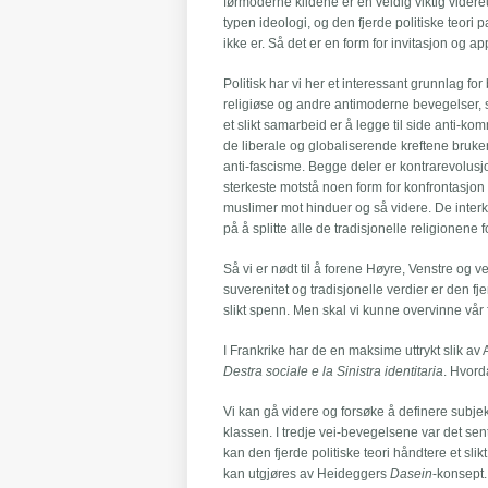
førmoderne kildene er en veldig viktig videre
typen ideologi, og den fjerde politiske teori
ikke er. Så det er en form for invitasjon og a
Politisk har vi her et interessant grunnlag 
religiøse og andre antimoderne bevegelser, s
et slikt samarbeid er å legge til side anti-
de liberale og globaliserende kreftene bruker
anti-fascisme. Begge deler er kontrarevolus
sterkeste motstå noen form for konfrontasjo
muslimer mot hinduer og så videre. De interko
på å splitte alle de tradisjonelle religionen
Så vi er nødt til å forene Høyre, Venstre og ve
suverenitet og tradisjonelle verdier er den f
slikt spenn. Men skal vi kunne overvinne vår fi
I Frankrike har de en maksime uttrykt slik av 
Destra sociale e la Sinistra identitaria
. Hvord
Vi kan gå videre og forsøke å definere subjekt
klassen. I tredje vei-bevegelsene var det sen
kan den fjerde politiske teori håndtere et sli
kan utgjøres av Heideggers
Dasein
-konsept.