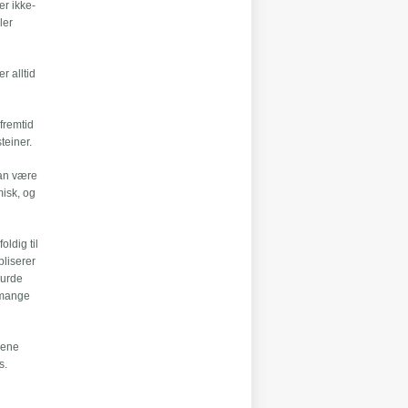
er ikke-
ler
r alltid
 fremtid
teiner.
kan være
misk, og
oldig til
pliserer
burde
, mange
 ene
s.