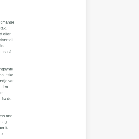
d
det mange
stak,
t eller
niversell
sine
ens, så
rangsynte
politiske
redje var
rtiden
ene
r fra den
 oss noe
en og
er fra
de