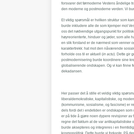
forsvarer det førmoderne Vestens åndelige tr
den moderne og postmoderne verden. Vi bur
Et viktig spørsmål er hvilken struktur som kan 
burde inkludere alle de som kjemper mot Vest
oss det nødvendige utgangspunkt for politiske
høyreorienterte, hinduer og jøder, som alle ha
en slik forstand er de nærmest som venner og a
karaktertrekk: hat mot den nåværende sosiale 
forholde oss til er aktuell (
in actu
). Dette gir 
postmodernisering burde koordinere sine kre
globaliserende ondskapen. Og vi kan finne fe
dekadansen.
Her passer det å stille et veldig viktig spørs
liberaldemokratiske, kapitalistiske, og moder
(kommunisme, sosialisme, og fascisme) er rel
dels fordi det i endetiden er ondskapen som
er på tide å gjøre noen dypere revisjoner av 
regne det faktum at de var antikapitalistiske 
burde aksepteres og integreres i en fremtidig
kosmopolitisk. Dette burde vi forkaste. På de