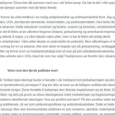
adisjoner. Disse bør stå sammen med oss i vår felles kamp. De bør ta del i vårt opp
de kjempe sammen mot vår felles fiende.
forene de ulike kreftene i en mulig antiglobalistisk og antiimperialistisk front. Jeg s
en, USA, det liberale demokrati, moderniteten, og postmoderniteten. Den felles fie
 allianser. Dette inkluderer muslimer og kristne, russere og kinesere, venstreorien
r det til felles at de utfordrer tingenes tilstand, globalisering og amerikansk imperia
llierte å regne. La våre idealer være ulike, men vi har til felles ett veldig sterkt
virkeligheten. Våre ulike idealer er potensielle (
in potentia
). Men utfordringen vi 
grunnlag for en ny allianse. Alle som deler et negativ syn på globalisering, vestliggj
fter og forme ut en ny motstandsstrategi som et svar på den allestedsnærværende,
lles allierte selv i USA, blant de som har valgt Tradisjonens vei fremfor den nåvæ
Veien mot den fjerde politiske teori
mål: hvilken type ideologi burde vi benytte i vår motstand mot globaliseringen og de
ne (postmoderne) prinsipper? Jeg tror ikke at noen av de tidligere antiliberale ideo
evante lenger. Disse forsøkte å bekjempe den liberale kapitalismen og de feilet. De
 råder; og dels på grunn av disse ideologienes indre motsetninger og begrensninge
fortidens ikkeliberale ideologier. Hva var positivt ved dem? På den positive siden ka
og antiliberale, så vel som antikosmopolitiske og antiindividualistiske. Dette er trek
 ideologi. Men den kommunistiske doktrinen er selv moderne, ateistisk, materialisti
n andre siden er kommunismens solidaritet, sosiale rettferd, sosialisme, og generel