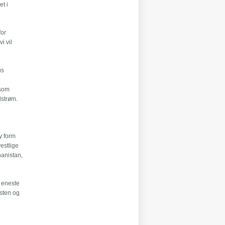
t i
for
i vil
us
 som
lstrøm.
y form
vestlige
anistan,
n eneste
esten og
e