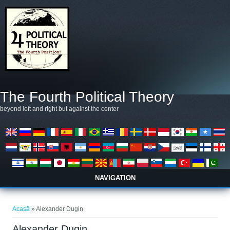
Mergi la conţinutul principal
The Fourth Political Theory
beyond left and right but against the center
NAVIGATION
Eşti aici
Acasă
» Alexander Dugin
Alexander Dugin