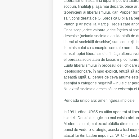
Liberalismul înseamnă lupta împotriva tuturor f
scopuri, finalităţi şi aşa mai departe, orice a
teoreticieni ai liberalismului, Karl Popper (u
săi”, considerată de G. Soros ca Biblia sa pers
Platon şi Aristotel la Marx şi Hegel) care a
Orice scop, orice valoare, orice înţeles al soci
deschise (actuala societate occidentală de du
liberal al societăţii deschise) sunt concreţi.
Iluminismului cu concepte centrale non-indivi
sensul luptei liberalismului în faţa alternati
eliberează societatea de fascism şi comunism,
Lupta liberalismului în procesul de lichidare 
ideologiilor care, în mod explicit, refuză să 
această luptă. Eliberare de ceva anume este s
esenţial o categorie negativă – nu e clar perce
Nu există societate deschisă iar existenţa ei f
Perioada unipolară: ameninţarea imploziei
In 1991, când URSS ca ultim oponent al libera
istoriei. Destul de logic: nu mai exista nici u
Modernismului, mai exact bătălia dintre cele 
punct de vedere strategic, acesta a fost mo
atacul lui Bin Laden împotriva WTC – a fost 