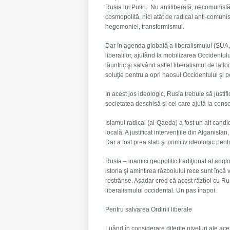
Rusia lui Putin. Nu antiliberală, necomunistă.
cosmopolită, nici atât de radical anti-comuni
hegemoniei, transformismul.
Dar în agenda globală a liberalismului (SUA, 
liberalilor, ajutând la mobilizarea Occidentul
lăuntric şi salvând astfel liberalismul de la 
soluţie pentru a opri haosul Occidentului şi p
In acest jos ideologic, Rusia trebuie să justi
societatea deschisă şi cel care ajută la conso
Islamul radical (al-Qaeda) a fost un alt candida
locală. A justificat intervenţiile din Afganistan
Dar a fost prea slab şi primitiv ideologic pe
Rusia – inamici geopolitic tradiţional al angl
istoria şi amintirea războiului rece sunt încă
restrânse. Aşadar cred că acest război cu Rusi
liberalismului occidental. Un pas înapoi.
Pentru salvarea Ordinii liberale
Luând în considerare diferite niveluri ale ac