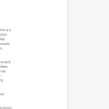
inus şi a
siunea
săşi
e ocupăm
en,
a sa pură,
itatea
e ale
p
 Si
nsul
a orizont