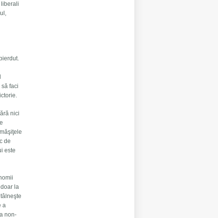
liberali
ul,
pierdut.
l
 să faci
victorie.
ără nici
le
ămăşiţele
ic de
ui este
onomii
 doar la
ntâlneşte
e a
 a non-