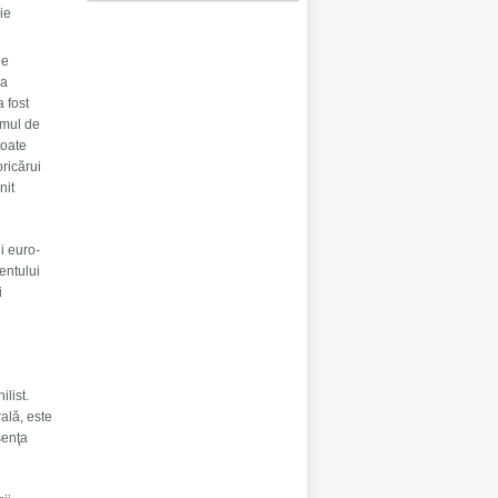
ie
de
 a
 fost
smul de
toate
ricărui
nit
ui euro-
entului
i
ilist.
rală, este
senţa