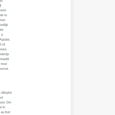
ii,
ţi
manii
(de la
omun.
ietăţii
del
e a
 Aşadar,
d că
mului.
istenţa
dreaptă
în mod
oncret.
sfârşitul
pul
ului. Din
l în
 au fost