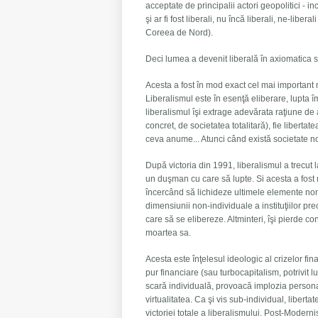
acceptate de principalii actori geopolitici - i
şi ar fi fost liberali, nu încă liberali, ne-liber
Coreea de Nord).
Deci lumea a devenit liberală în axiomatica 
Acesta a fost în mod exact cel mai important m
Liberalismul este în esenţă eliberare, lupta 
liberalismul îşi extrage adevărata raţiune de 
concret, de societatea totalitară), fie liberta
ceva anume... Atunci când există societate no
După victoria din 1991, liberalismul a trecut 
un duşman cu care să lupte. Si acesta a fost m
încercând să lichideze ultimele elemente non-
dimensiunii non-individuale a instituţiilor p
care să se elibereze. Altminteri, îşi pierde co
moartea sa.
Acesta este înţelesul ideologic al crizelor fi
pur financiare (sau turbocapitalism, potrivit 
scară individuală, provoacă implozia personalit
virtualitatea. Ca şi vis sub-individual, liber
victoriei totale a liberalismului. Post-Modern