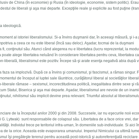
nclusiv de China (în economie) şi Rusia (în ideologie, economie, sistem politic). Erau 
ali destul de liberali şi aşa mai departe. Excepţiile reale şi explicite au fost puţine (Iran
sa ideologică.
oment al istoriei liberalismului. Si-a învins duşmanii dar, în aceeaşi măsură, şi i-a 
împotriva a ceea ce nu este liberal (încă sau deloc). Aşadar, tocmai de la duşmani
a fi, conţinutul său. Atunci când alegerea nu e libertatea (lucru reprezentat, la modu
tea poate alege libertatea neluând în considerare libertatea pentru ceva, libertatea ca
n-liberală, liberalismul este pozitiv. Începe să-şi arate esenţa negativă abia după 
la faza sa implozivă. După ce a învins şi comunismul, şi fascismul, a rămas singur. F
omentul de început al luptei sale lăuntrice, curăţătorul liberal al societăţilor libera
liberale rămase – sexismul, incorectitudinea politică, inegalitatea dintre sexe şi r
recum Statul, Biserica şi aşa mai departe. Aşadar, liberalismul are nevoie de un inam
nţinutul, nihilismul său implicit devine prea relevant. Triumful absolut al liberalismul
nanciare de la începutul anilor 2000 şi din 2008. Succesele, iar nu eşecurile noii ec
lui G. Lytwak) sunt responsabile de colapsul său. Libertatea de a face orice vrei, dar
ăţii. Individul trece pe teritoriul infra-uman, în domeniile sub-individuale. Si aici î
tatea de la orice. Aceasta este evaporarea umanului. Imperiul Nimicului ca ultimă lum
ismul îşi pregăteşte terenul pentru această post-istorică şi autoreferenţiată reciclare