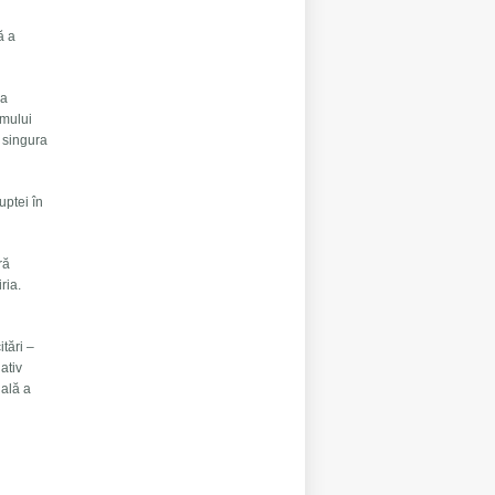
ă a
ra
smului
e singura
uptei în
ră
Siria.
itări –
ativ
nală a