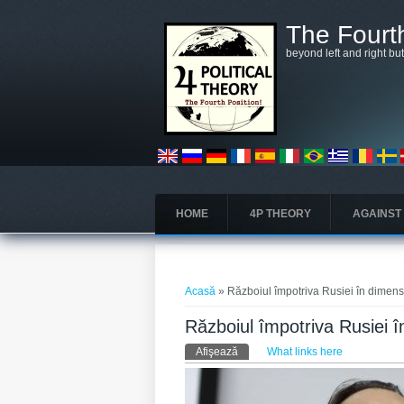
Mergi la conţinutul principal
The Fourth
beyond left and right bu
HOME
4P THEORY
AGAINST
Eşti aici
Acasă
» Războiul împotriva Rusiei în dimen
Războiul împotriva Rusiei 
Taburi primare
Afişează
(tab activ)
What links here