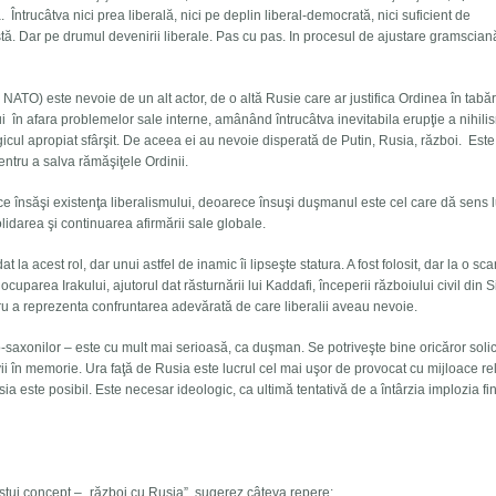
 Întrucâtva nici prea liberală, nici pe deplin liberal-democrată, nici suficient de
stă. Dar pe drumul devenirii liberale. Pas cu pas. In procesul de ajustare gramscian
NATO) este nevoie de un alt actor, de o altă Rusie care ar justifica Ordinea în tabă
ui în afara problemelor sale interne, amânând întrucâtva inevitabila erupţie a nihili
logicul apropiat sfârşit. De aceea ei au nevoie disperată de Putin, Rusia, război. Est
entru a salva rămăşiţele Ordinii.
fice însăşi existenţa liberalismului, deoarece însuşi duşmanul este cel care dă sens l
lidarea şi continuarea afirmării sale globale.
t la acest rol, dar unui astfel de inamic îi lipseşte statura. A fost folosit, dar la o sca
, ocuparea Irakului, ajutorul dat răsturnării lui Kaddafi, începerii războiului civil din 
ntru a reprezenta confruntarea adevărată de care liberalii aveau nevoie.
o-saxonilor – este cu mult mai serioasă, ca duşman. Se potriveşte bine oricăror solic
 vii în memorie. Ura faţă de Rusia este lucrul cel mai uşor de provocat cu mijloace rel
a este posibil. Este necesar ideologic, ca ultimă tentativă de a întârzia implozia fi
estui concept – „război cu Rusia”, sugerez câteva repere: