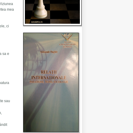
 Viziunea
artea mea
le, ci
ţa sa e
natura
ate sau
m,
ândit