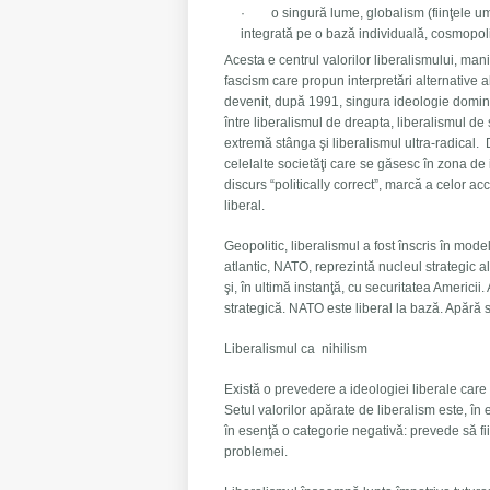
· o singură lume, globalism (fiinţele uma
integrată pe o bază individuală, cosmopoli
Acesta e centrul valorilor liberalismului, man
fascism care propun interpretări alternative al
devenit, după 1991, singura ideologie dominan
între liberalismul de dreapta, liberalismul de
extremă stânga şi liberalismul ultra-radical. D
celelalte societăţi care se găsesc în zona d
discurs “politically correct”, marcă a celor a
liberal.
Geopolitic, liberalismul a fost înscris în mode
atlantic, NATO, reprezintă nucleul strategic a
şi, în ultimă instanţă, cu securitatea Americii
strategică. NATO este liberal la bază. Apără so
Liberalismul ca nihilism
Există o prevedere a ideologiei liberale care 
Setul valorilor apărate de liberalism este, în 
în esenţă o categorie negativă: prevede să fii 
problemei.