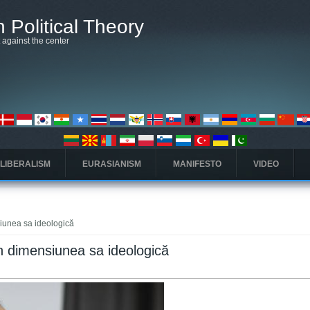
 Political Theory
t against the center
 LIBERALISM
EURASIANISM
MANIFESTO
VIDEO
siunea sa ideologică
în dimensiunea sa ideologică