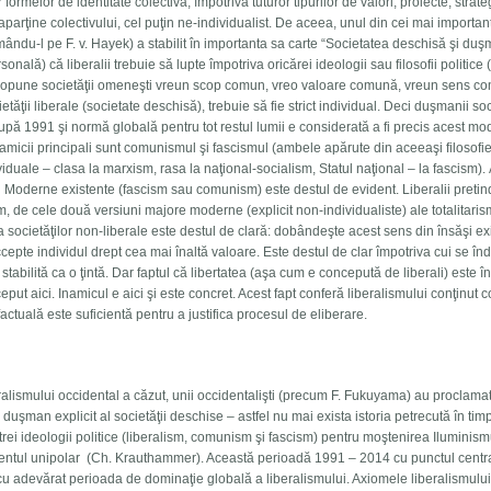
ormelor de identitate colectivă, împotriva tuturor tipurilor de valori, proiecte, strateg
r aparţine colectivului, cel puţin ne-individualist. De aceea, unul din cei mai importan
rmându-l pe F. v. Hayek) a stabilit în importanta sa carte “Societatea deschisă şi duş
onală) că liberalii trebuie să lupte împotriva oricărei ideologii sau filosofii politice 
r propune societăţii omeneşti vreun scop comun, vreo valoare comună, vreun sens c
etăţii liberale (societate deschisă), trebuie să fie strict individual. Deci duşmanii soc
pă 1991 şi normă globală pentru tot restul lumii e considerată a fi precis acest mo
 Inamicii principali sunt comunismul şi fascismul (ambele apărute din aceeaşi filosofi
duale – clasa la marxism, rasa la naţional-socialism, Statul naţional – la fascism).
vei Moderne existente (fascism sau comunism) este destul de evident. Liberalii pretin
 de cele două versiuni majore moderne (explicit non-individualiste) ale totalitaris
a societăţilor non-liberale este destul de clară: dobândeşte acest sens din însăşi ex
accepte individul drept cea mai înaltă valoare. Este destul de clar împotriva cui se în
tabilită ca o ţintă. Dar faptul că libertatea (aşa cum e concepută de liberali) este 
put aici. Inamicul e aici şi este concret. Acest fapt conferă liberalismului conţinut c
actuală este suficientă pentru a justifica procesul de eliberare.
lismului occidental a căzut, unii occidentalişti (precum F. Fukuyama) au proclamat 
n duşman explicit al societăţii deschise – astfel nu mai exista istoria petrecută în tim
trei ideologii politice (liberalism, comunism şi fascism) pentru moştenirea Iluminism
mentul unipolar (Ch. Krauthammer). Această perioadă 1991 – 2014 cu punctul centra
cu adevărat perioada de dominaţie globală a liberalismului. Axiomele liberalismului