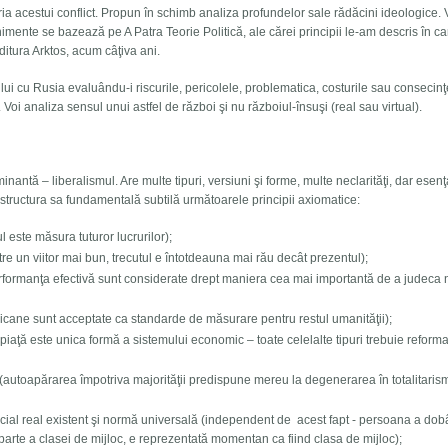
oria acestui conflict. Propun în schimb analiza profundelor sale rădăcini ideologice.
imente se bazează pe A Patra Teorie Politică, ale cărei principii le-am descris în c
Editura Arktos, acum câţiva ani.
ui cu Rusia evaluându-i riscurile, pericolele, problematica, costurile sau consecinţe
Voi analiza sensul unui astfel de război şi nu războiul-însuşi (real sau virtual).
antă – liberalismul. Are multe tipuri, versiuni şi forme, multe neclarităţi, dar esen
 structura sa fundamentală subtilă următoarele principii axiomatice:
este măsura tuturor lucrurilor);
un viitor mai bun, trecutul e întotdeauna mai rău decât prezentul);
erformanţa efectivă sunt considerate drept maniera cea mai importantă de a judeca 
ane sunt acceptate ca standarde de măsurare pentru restul umanităţii);
iaţă este unica formă a sistemului economic – toate celelalte tipuri trebuie reform
(autoapărarea împotriva majorităţii predispune mereu la degenerarea în totalitaris
ial real existent şi normă universală (independent de acest fapt - persoana a dob
arte a clasei de mijloc, e reprezentată momentan ca fiind clasa de mijloc);