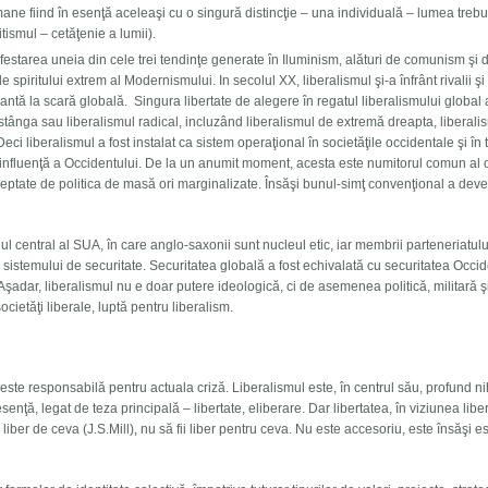
ne fiind în esenţă aceleaşi cu o singură distincţie – una individuală – lumea trebu
tismul – cetăţenie a lumii).
ifestarea uneia din cele trei tendinţe generate în Iluminism, alături de comunism şi 
e spiritului extrem al Modernismului. In secolul XX, liberalismul şi-a înfrânt rivalii şi
tă la scară globală. Singura libertate de alegere în regatul liberalismului global a
 stânga sau liberalismul radical, incluzând liberalismul de extremă dreapta, liberali
eci liberalismul a fost instalat ca sistem operaţional în societăţile occidentale şi în 
e influenţă a Occidentului. De la un anumit moment, acesta este numitorul comun al o
cceptate de politica de masă ori marginalizate. Însăşi bunul-simţ convenţional a deve
lul central al SUA, în care anglo-saxonii sunt nucleul etic, iar membrii parteneriatul
l sistemului de securitate. Securitatea globală a fost echivalată cu securitatea Occid
. Aşadar, liberalismul nu e doar putere ideologică, ci de asemenea politică, militară ş
cietăţi liberale, luptă pentru liberalism.
este responsabilă pentru actuala criză. Liberalismul este, în centrul său, profund nih
esenţă, legat de teza principală – libertate, eliberare. Dar libertatea, în viziunea libe
liber de ceva (J.S.Mill), nu să fii liber pentru ceva. Nu este accesoriu, este însăşi e