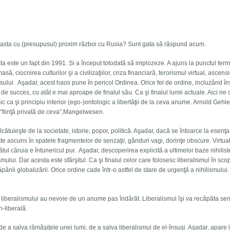
tia asta cu (presupusul) proxim război cu Rusia? Sunt gata să răspund acum.
ta este un fapt din 1991. Si a început totodată să implozeze. A ajuns la punctul term
să, ciocnirea culturilor şi a civilizaţiilor, criza financiară, terorismul virtual, ascen
osului. Aşadar, acest haos pune în pericol Ordinea. Orice fel de ordine, incluzând în
 de succes, cu atât e mai aproape de finalul său. Ca şi finalul lumii actuale. Aici n
imic ca şi principiu interior (ego-)ontologic a libertăţii de la ceva anume. Arnold Gehl
a “fiinţă privată de ceva”,Mangelwesen.
lcătuieşte de la societate, istorie, popor, politică. Aşadar, dacă se întoarce la esenţ
e ascuns în spatele fragmentelor de senzaţii, gânduri vagi, dorinţe obscure. Virtual
ul căruia e întunericul pur. Aşadar, descoperirea explicită a ultimelor baze nihilist
mului. Dar acesta este sfârşitul. Ca şi finalul celor care folosesc liberalismul în sco
ăpânii globalizării. Orice ordine cade într-o astfel de stare de urgenţă a nihilismului.
rii liberalismului au nevoie de un anume pas îndărăt. Liberalismul îşi va recăpăta se
-liberală.
e a salva rămăşiţele unei lumi, de a salva liberalismul de el-însuşi. Aşadar, apare l