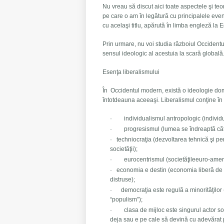
Nu vreau să discut aici toate aspectele şi te
pe care o am în legătură cu principalele even
cu acelaşi titlu, apărută în limba engleză la 
Prin urmare, nu voi studia războiul Occidentul
sensul ideologic al acestuia la scară globală. 
Esenţa liberalismului
În Occidentul modern, există o ideologie domin
întotdeauna aceeaşi. Liberalismul conţine în
· individualismul antropologic (individul 
· progresismul (lumea se îndreaptă către 
· techniocraţia (dezvoltarea tehnică şi p
societăţii);
· eurocentrismul (societăţileeuro-americ
· economia e destin (economia liberă de p
distruse);
· democraţia este regulă a minorităţilor 
“populism”);
· clasa de mijloc este singurul actor soc
deja sau e pe cale să devină cu adevărat p