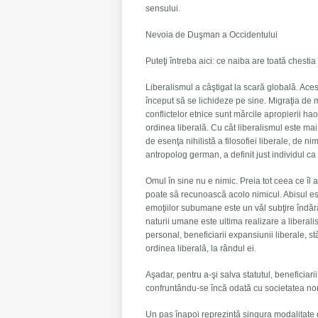
sensului.
Nevoia de Duşman a Occidentului
Puteţi întreba aici: ce naiba are toată ches
Liberalismul a câştigat la scară globală. Aces
început să se lichideze pe sine. Migraţia de ma
conflictelor etnice sunt mărcile apropierii ha
ordinea liberală. Cu cât liberalismul este mai
de esenţa nihilistă a filosofiei liberale, de n
antropolog german, a definit just individul c
Omul în sine nu e nimic. Preia tot ceea ce îl a
poate să recunoască acolo nimicul. Abisul est
emoţiilor subumane este un văl subţire îndărăt
naturii umane este ultima realizare a liberalis
personal, beneficiarii expansiunii liberale, st
ordinea liberală, la rândul ei.
Aşadar, pentru a-şi salva statutul, beneficia
confruntându-se încă odată cu societatea non
Un pas înapoi reprezintă singura modalitate d