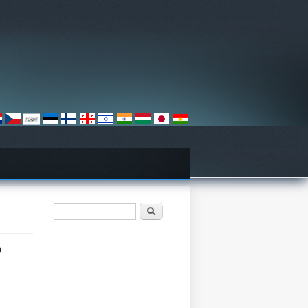
Vyhľadávanie
Hľadať
o