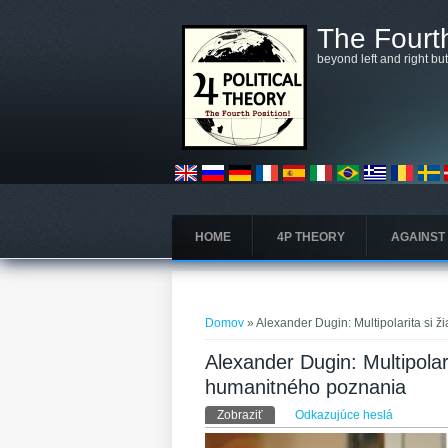
Skočiť na hlavný obsah
The Fourth
beyond left and right bu
HOME
4P THEORY
AGAINST
Nachádzate sa tu
Domov
» Alexander Dugin: Multipolarita si
Alexander Dugin: Multipola
humanitného poznania
Primárne karty
Zobraziť
(aktívna karta)
Odkazujúce heslá