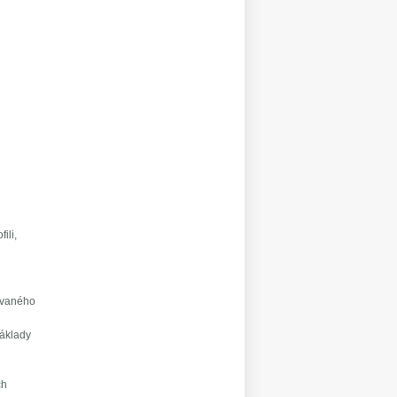
ili,
uovaného
základy
ch