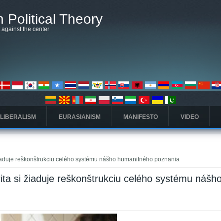
 Political Theory
t against the center
 LIBERALISM
EURASIANISM
MANIFESTO
VIDEO
 žiaduje reškonštrukciu celého systému nášho humanitného poznania
rita si žiaduje reškonštrukciu celého systému nášh