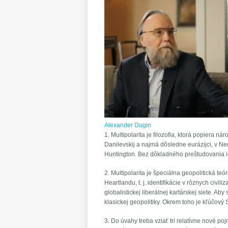
Alexander Dugin
1. Multipolarita je filozofia, ktorá popiera ná
Danilevskij a najmä dôsledne eurázijci, v 
Huntington. Bez dôkladného preštudovania ic
2. Multipolarita je špeciálna geopolitická teó
Heartlandu, t. j. identifikácie v rôznych civi
globalistickej liberálnej kartárskej siete. 
klasickej geopolitiky. Okrem toho je kľúčový 
3. Do úvahy treba vziať tri relatívne nové poj