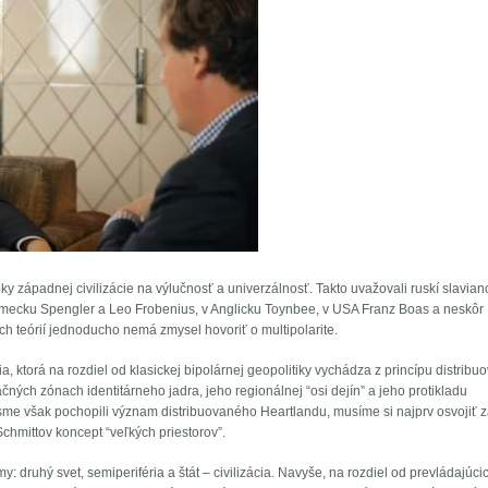
roky západnej civilizácie na výlučnosť a univerzálnosť. Takto uvažovali ruskí slavianof
Nemecku Spengler a Leo Frobenius, v Anglicku Toynbee, v USA Franz Boas a neskôr
h teórií jednoducho nemá zmysel hovoriť o multipolarite.
ria, ktorá na rozdiel od klasickej bipolárnej geopolitiky vychádza z princípu distrib
lizačných zónach identitárneho jadra, jeho regionálnej “osi dejín” a jeho protikladu
Aby sme však pochopili význam distribuovaného Heartlandu, musíme si najprv osvojiť 
Schmittov koncept “veľkých priestorov”.
my: druhý svet, semiperiféria a štát – civilizácia. Navyše, na rozdiel od prevládajúci