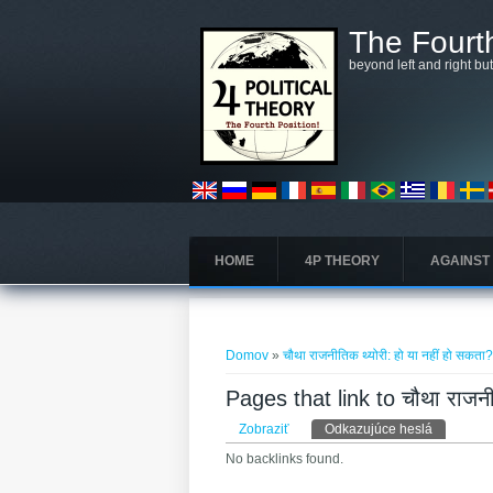
Skočiť na hlavný obsah
The Fourth
beyond left and right bu
HOME
4P THEORY
AGAINST
Nachádzate sa tu
Domov
»
चौथा राजनीतिक थ्योरी: हो या नहीं हो सकता
Pages that link to चौथा राजनीत
Primárne karty
Zobraziť
Odkazujúce heslá
(aktívna k
No backlinks found.