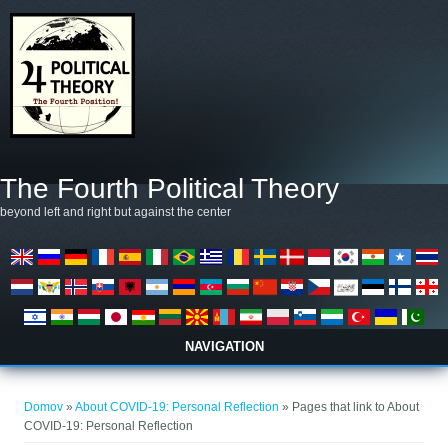
Skočiť na hlavný obsah
The Fourth Political Theory
beyond left and right but against the center
NAVIGATION
Nachádzate sa tu
Domov
»
About COVID-19: Personal Reflection
» Pages that link to About
COVID-19: Personal Reflection