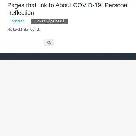
Pages that link to About COVID-19: Personal
Reflection
Primárne karty
Zobraziť
Odkazujúce heslá
(aktívna karta)
No backlinks found.
Vyhľadávanie
Hľadať